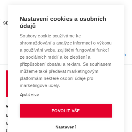
Nastavení cookies a osobních
SDG4
SDG17
SDG13
údajů
Soubory cookie používáme ke
shromažďování a analýze informací o výkonu
a používání webu, zajištění fungování funkcí
Odpovědnost:
Bc. Tereza Kučerová
ze sociálních médií a ke zlepšení a
přizpůsobení obsahu a reklam. Se souhlasem
můžeme také předávat marketingovým
platformám některé osobní údaje pro
marketingové účely.
Zjistit více
VYSOKÉ UČENÍ TECHNICKÉ V BRNĚ
POVOLIT VŠE
Kolejní 2906/4
612 00 Brno
Nastavení
Czech Republic