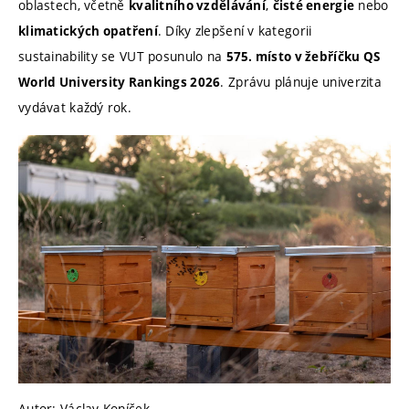
oblastech, včetně
,
nebo
kvalitního vzdělávání
čisté energie
. Díky zlepšení v kategorii
klimatických opatření
sustainability se VUT posunulo na
575. místo v žebříčku QS
. Zprávu plánuje univerzita
World University Rankings 2026
vydávat každý rok.
Autor: Václav Koníček