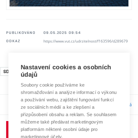
PUBLIKOVÁNO
09.05.2025 09:54
https://www.vut.cz/udrzitelnost/f163596/d289679
ODKAZ
Nastavení cookies a osobních
SDG9
SDG11
SDG12
SDG13
údajů
Soubory cookie používáme ke
shromažďování a analýze informací o výkonu
a používání webu, zajištění fungování funkcí
Odpovědnost:
Bc. Tereza Kučerová
ze sociálních médií a ke zlepšení a
přizpůsobení obsahu a reklam. Se souhlasem
můžeme také předávat marketingovým
platformám některé osobní údaje pro
marketingové účely.