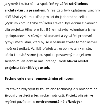
jazykově i kulturně – a společně vytvářet
udržitelnou
. V realizaci byly uplatněny všechny
architekturu s přesahem
dílčí části výzkumu Hlína pro lidi do jednotného celku.
„Výzkum komunitního způsobu stavění byl jedním z hlavních
cílů projektu Hlína pro lidi. Během stavby kolumbária jsme
spolupracovali s různými skupinami a vytvářeli pracovní
týmy i mezi lidmi, kteří by se v běžném životě téměř neměli
možnost potkat. Vzniklá přátelství, osobní vztah k místu,
účelu i stavbě samé jsou spolu s postaveným objektem
zásadním výsledkem naší práce,“ uvedl
hlavní řešitel
projektu Zdeněk Vejpustek.
Technologie s environmentálním přínosem
Při stavbě byly využity tzv. zelené technologie s ohledem na
životní prostředí a technické možnosti. Projekt přispěl ke
zvýšení povědomí o
environmentálně příznivých