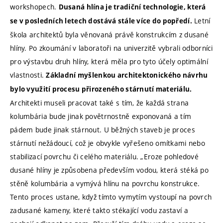
workshopech.
Dusaná hlína je tradiční technologie, která
Letní
se v posledních letech dostává stále více do popředí.
škola architektů byla věnovaná právě konstrukcím z dusané
hlíny. Po zkoumání v laboratoři na univerzitě vybrali odborníci
pro výstavbu druh hlíny, která měla pro tyto účely optimální
vlastnosti.
Základní myšlenkou architektonického návrhu
bylo využití procesu přirozeného stárnutí materiálu.
Architekti museli pracovat také s tím, že každá strana
kolumbária bude jinak povětrnostně exponovaná a tím
pádem bude jinak stárnout. U běžných staveb je proces
stárnutí nežádoucí, což je obvykle vyřešeno omítkami nebo
stabilizací povrchu či celého materiálu. „Eroze pohledové
dusané hlíny je způsobena především vodou, která stéká po
stěně kolumbária a vymývá hlínu na povrchu konstrukce.
Tento proces ustane, když tímto vymytím vystoupí na povrch
zadusané kameny, které takto stékající vodu zastaví a