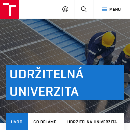
VUT
PŘIHLÁSIT
HLEDAT
MENU
SE
UDRŽITELNÁ
UNIVERZITA
ÚVOD
CO DĚLÁME
UDRŽITELNÁ UNIVERZITA