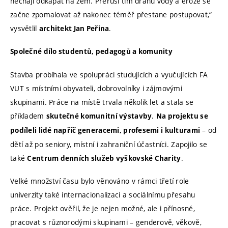
nechají odkapat na zem. Přeruší tím dráhu vody a eroze se
začne zpomalovat až nakonec téměř přestane postupovat,“
vysvětlil
.
architekt Jan Peřina
Společné dílo studentů, pedagogů a komunity
Stavba probíhala ve spolupráci studujících a vyučujících FA
VUT s místními obyvateli, dobrovolníky i zájmovými
skupinami. Práce na místě trvala několik let a stala se
příkladem
.
skutečné komunitní výstavby
Na projektu se
– od
podíleli lidé napříč generacemi, profesemi i kulturami
dětí až po seniory, místní i zahraniční účastníci. Zapojilo se
také
.
Centrum denních služeb vyškovské Charity
Velké množství času bylo věnováno v rámci třetí role
univerzity také internacionalizaci a sociálnímu přesahu
práce. Projekt ověřil, že je nejen možné, ale i přínosné,
pracovat s různorodými skupinami – genderově, věkově,