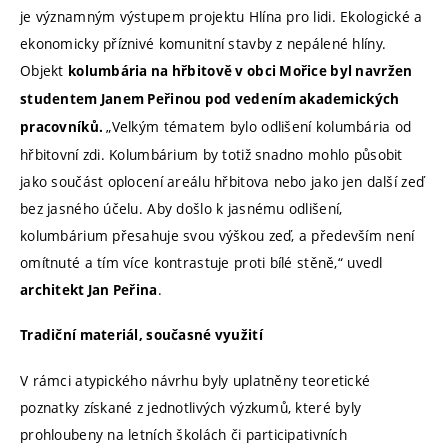
je významným výstupem projektu Hlína pro lidi. Ekologické a
ekonomicky příznivé komunitní stavby z nepálené hlíny.
Objekt
kolumbária na hřbitově v obci Mořice byl navržen
studentem Janem Peřinou pod vedením akademických
„Velkým tématem bylo odlišení kolumbária od
pracovníků.
hřbitovní zdi. Kolumbárium by totiž snadno mohlo působit
jako součást oplocení areálu hřbitova nebo jako jen další zeď
bez jasného účelu. Aby došlo k jasnému odlišení,
kolumbárium přesahuje svou výškou zeď, a především není
omítnuté a tím více kontrastuje proti bílé stěně,“ uvedl
.
architekt Jan Peřina
Tradiční materiál, současné využití
V rámci atypického návrhu byly uplatněny teoretické
poznatky získané z jednotlivých výzkumů, které byly
prohloubeny na letních školách či participativních