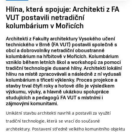
Hlína, která spojuje: Architekti z FA
VUT postavili netradiční
kolumbárium v Mořicích
Architekti z Fakulty architektury Vysokého učení
technického v Brně (FA VUT) postavili společně s
obcí a dobrovolníky netradiční oboustranné
kolumbárium na hřbitově v Mořicích. Kolumbárium
vzniklo během letních škol a workshopů za pomoci
tradiční technologie dusané hlíny. Architekti lokální
hlínu na místě zpracovávali a následně z ní vydusali
kolumbárium s třiceti výklenky. Proces projekce a
stavby trval čtyři roky a hotové dílo je výsledkem
výzkumu, výuky, a hlavně ukázkou spolupráce
studujících a pedagogů FA VUT s místními i
zájmovými komunitami.
Unikátní stavbu architekti navrhli a postavili za využití
tradiční technologie, která se vrací do současné
architektury. Postavení středně velkého komunitního objektu