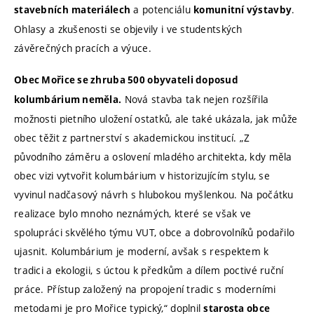
a potenciálu
.
stavebních
materiálech
komunitní výstavby
Ohlasy a zkušenosti se objevily i ve studentských
závěrečných pracích a výuce.
Obec Mořice se zhruba 500 obyvateli doposud
Nová stavba tak nejen rozšířila
kolumbárium neměla.
možnosti pietního uložení ostatků, ale také ukázala, jak může
obec těžit z partnerství s akademickou institucí. „Z
původního záměru a oslovení mladého architekta, kdy měla
obec vizi vytvořit kolumbárium v historizujícím stylu, se
vyvinul nadčasový návrh s hlubokou myšlenkou. Na počátku
realizace bylo mnoho neznámých, které se však ve
spolupráci skvělého týmu VUT, obce a dobrovolníků podařilo
ujasnit. Kolumbárium je moderní, avšak s respektem k
tradici a ekologii, s úctou k předkům a dílem poctivé ruční
práce. Přístup založený na propojení tradic s moderními
metodami je pro Mořice typický,“ doplnil
starosta obce