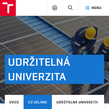
VUT
PŘIHLÁSIT
HLEDAT
MENU
SE
UDRŽITELNÁ
UNIVERZITA
ÚVOD
CO DĚLÁME
UDRŽITELNÁ UNIVERZITA