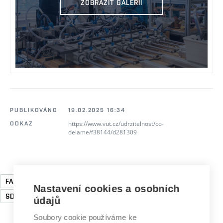
ZOBRAZIT GALERII
PUBLIKOVÁNO
19.02.2025 16:34
https://www.vut.cz/udrzitelnost/co-
ODKAZ
delame/f38144/d281309
FAKULTA STROJNÍHO INŽENÝRSTVÍ
UDRŽITELNOST
Nastavení cookies a osobních
SDG7
SDG9
údajů
Soubory cookie používáme ke