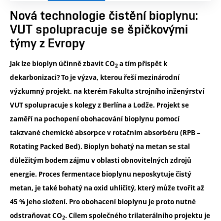
Nová technologie čistění bioplynu:
VUT spolupracuje se špičkovými
týmy z Evropy
Jak lze bioplyn účinně zbavit CO
a tím přispět k
2
dekarbonizaci? To je výzva, kterou řeší mezinárodní
výzkumný projekt, na kterém Fakulta strojního inženýrství
VUT spolupracuje s kolegy z Berlína a Lodže. Projekt se
zaměří na pochopení obohacování bioplynu pomocí
takzvané chemické absorpce v rotačním absorbéru (RPB –
Rotating Packed Bed). Bioplyn bohatý na metan se stal
důležitým bodem zájmu v oblasti obnovitelných zdrojů
energie. Proces fermentace bioplynu neposkytuje čistý
metan, je také bohatý na oxid uhličitý, který může tvořit až
45 % jeho složení. Pro obohacení bioplynu je proto nutné
odstraňovat CO
. Cílem společného trilaterálního projektu je
2