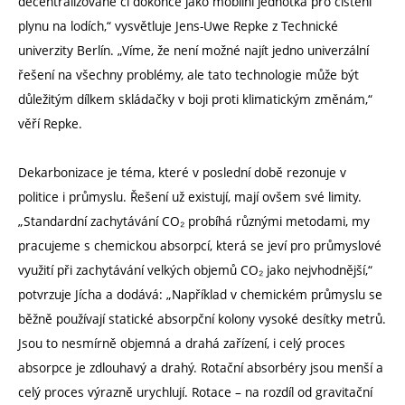
decentralizovaně či dokonce jako mobilní jednotka pro čištění
plynu na lodích,“ vysvětluje Jens-Uwe Repke z Technické
univerzity Berlín. „Víme, že není možné najít jedno univerzální
řešení na všechny problémy, ale tato technologie může být
důležitým dílkem skládačky v boji proti klimatickým změnám,“
věří Repke.
Dekarbonizace je téma, které v poslední době rezonuje v
politice i průmyslu. Řešení už existují, mají ovšem své limity.
„Standardní zachytávání CO₂ probíhá různými metodami, my
pracujeme s chemickou absorpcí, která se jeví pro průmyslové
využití při zachytávání velkých objemů CO₂ jako nejvhodnější,“
potvrzuje Jícha a dodává: „Například v chemickém průmyslu se
běžně používají statické absorpční kolony vysoké desítky metrů.
Jsou to nesmírně objemná a drahá zařízení, i celý proces
absorpce je zdlouhavý a drahý. Rotační absorbéry jsou menší a
celý proces výrazně urychlují. Rotace – na rozdíl od gravitační