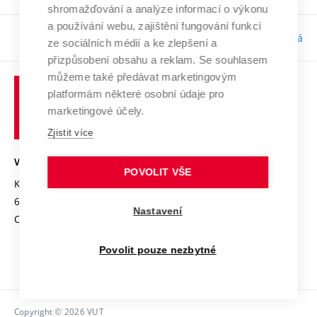
shromažďování a analýze informací o výkonu
a používání webu, zajištění fungování funkcí
Odpovědnost:
Bc. Tereza Kučerová
ze sociálních médií a ke zlepšení a
přizpůsobení obsahu a reklam. Se souhlasem
můžeme také předávat marketingovým
platformám některé osobní údaje pro
marketingové účely.
Zjistit více
VYSOKÉ UČENÍ TECHNICKÉ V BRNĚ
POVOLIT VŠE
Kolejní 2906/4
612 00 Brno
Nastavení
Czech Republic
Povolit pouze nezbytné
Copyright © 2026 VUT