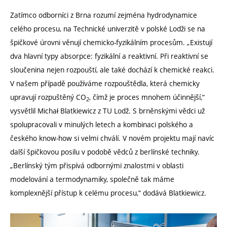
Zatímco odborníci z Brna rozumí zejména hydrodynamice
celého procesu, na Technické univerzitě v polské Lodži se na
špičkové úrovni věnují chemicko-fyzikálním procesům. „Existují
dva hlavní typy absorpce: fyzikální a reaktivní. Při reaktivní se
sloučenina nejen rozpouští, ale také dochází k chemické reakci.
V našem případě používáme rozpouštědla, která chemicky
upravují rozpuštěný CO
, čímž je proces mnohem účinnější,“
2
vysvětlil Michał Blatkiewicz z TU Lodž. S brněnskými vědci už
spolupracovali v minulých letech a kombinaci polského a
českého know-how si velmi chválí. V novém projektu mají navíc
další špičkovou posilu v podobě vědců z berlínské techniky.
„Berlínský tým přispívá odbornými znalostmi v oblasti
modelování a termodynamiky, společně tak máme
komplexnější přístup k celému procesu,“ dodává Blatkiewicz.