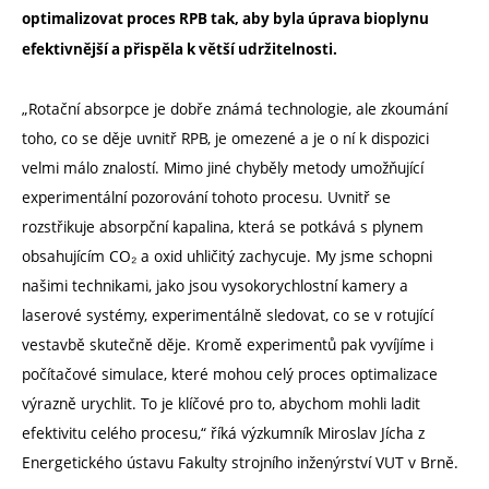
optimalizovat proces RPB tak, aby byla úprava bioplynu
efektivnější a přispěla k větší udržitelnosti.
„Rotační absorpce je dobře známá technologie, ale zkoumání
toho, co se děje uvnitř RPB, je omezené a je o ní k dispozici
velmi málo znalostí. Mimo jiné chyběly metody umožňující
experimentální pozorování tohoto procesu. Uvnitř se
rozstřikuje absorpční kapalina, která se potkává s plynem
obsahujícím CO₂ a oxid uhličitý zachycuje. My jsme schopni
našimi technikami, jako jsou vysokorychlostní kamery a
laserové systémy, experimentálně sledovat, co se v rotující
vestavbě skutečně děje. Kromě experimentů pak vyvíjíme i
počítačové simulace, které mohou celý proces optimalizace
výrazně urychlit. To je klíčové pro to, abychom mohli ladit
efektivitu celého procesu,“ říká výzkumník Miroslav Jícha z
Energetického ústavu Fakulty strojního inženýrství VUT v Brně.