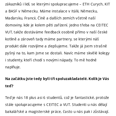
zákazníků i lidí, se kterými spolupracujeme – ETH Curych, KIT
a BASF v Německu. Máme instalace v Itálii, Německu,
Maďarsku, Francii, Číně a dalších zemích včetně naší
domoviny, kde je kolem pěti zařízení. Jedno třeba na CEITEC
VUT, takže dostáváme feedback osobně přímo v naší české
kotlině a zároveň tady máme partnery, se kterými náš
produkt dále rozvíjíme a zlepšujeme. Takže já jsem strašně
pyšný na to, kam jsme se dostali. Navíc máme skvělé kolegy
i studenty, kteří chodí s novými nápady. To mě hodně
naplňuje.
Na začátku jste tedy byli tři spoluzakladatelé. Kolik je Vás
teď?
Teď je nás 18 plus asi 6 studentů, což je fantastické, protože
stále spolupracujeme s CEITEC a VUT. Studenti u nás dělají
bakalářské a magisterské práce, často u nás pak i zůstávají.