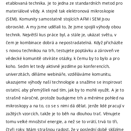
etablovaná technika. Je to jedna ze standardních metod pro
materiálové vědy. A stejně tak elektronová mikroskopie
(SEM). Komunity samostatně stojících AFM i SEM jsou
obrovské. A my jsme udělali to, že jsme spojili výhody obou
technik. Největší kus práce byl, a stále je, ukázat světu, v
čem je kombinace dobrá a nepostradatelná. Když přicházíte
s novou technikou na trh, testujete poptávku a zároveň ve
vědecké komunitě otvíráte otázky, k čemu by to bylo a pro
koho. Sedm let tedy aktivně jezdíme po konferencích,
univerzitách, děláme webináře, vzděláváme komunitu,
ukazujeme výhody naší technologie a snažíme se inspirovat
ostatní, aby přemýšleli nad tím, jak by to mohli využít. A je to
strašně náročné, protože budujeme trh a měníme pohled na
mikroskopy a na to, co se s nimi dá dělat. Jenže lidé pracují v
zažitých vzorcích, takže je to běh na dlouhou trať. Věnujete
tomu velké množství energie, a než se to vrátí, trvá to tři,
čtyři roky. Mám strašnou radost, že v poslední době sklízíme