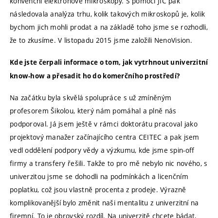
konvenční elektronové mikroskopy. S pomocí JIC pak
následovala analýza trhu, kolik takových mikroskopů je, kolik
bychom jich mohli prodat a na základě toho jsme se rozhodli,
že to zkusíme. V listopadu 2015 jsme založili NenoVision.
Kde jste čerpali informace o tom, jak vytrhnout univerzitní
know-how a přesadit ho do komerčního prostředí?
Na začátku byla skvělá spolupráce s už zmíněným
profesorem Šikolou, který nám pomáhal a plně nás
podporoval. Já jsem ještě v rámci doktorátu pracoval jako
projektový manažer začínajícího centra CEITEC a pak jsem
vedl oddělení podpory vědy a výzkumu, kde jsme spin-off
firmy a transfery řešili. Takže to pro mě nebylo nic nového, s
univerzitou jsme se dohodli na podmínkách a licenčním
poplatku, což jsou vlastně procenta z prodeje. Výrazně
komplikovanější bylo změnit naši mentalitu z univerzitní na
firemní. To je obrovský rozdíl. Na univerzitě chcete bádat,