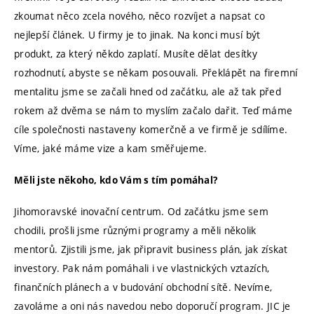
zkoumat něco zcela nového, něco rozvíjet a napsat co
nejlepší článek. U firmy je to jinak. Na konci musí být
produkt, za který někdo zaplatí. Musíte dělat desítky
rozhodnutí, abyste se někam posouvali. Překlápět na firemní
mentalitu jsme se začali hned od začátku, ale až tak před
rokem až dvěma se nám to myslím začalo dařit. Teď máme
cíle společnosti nastaveny komerčně a ve firmě je sdílíme.
Víme, jaké máme vize a kam směřujeme.
Měli jste někoho, kdo Vám s tím pomáhal?
Jihomoravské inovační centrum. Od začátku jsme sem
chodili, prošli jsme různými programy a měli několik
mentorů. Zjistili jsme, jak připravit business plán, jak získat
investory. Pak nám pomáhali i ve vlastnických vztazích,
finančních plánech a v budování obchodní sítě. Nevíme,
zavoláme a oni nás navedou nebo doporučí program. JIC je