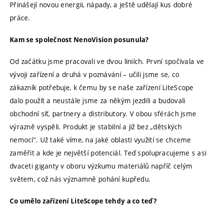
Přinášejí novou energii, nápady, a ještě udělají kus dobré
práce.
Kam se společnost NenoVision posunula?
Od začátku jsme pracovali ve dvou liniích. První spočívala ve
vývoji zařízení a druhá v poznávání – učili jsme se, co
zákazník potřebuje, k čemu by se naše zařízení LiteScope
dalo použít a neustále jsme za někým jezdili a budovali
obchodní síť, partnery a distributory. V obou sférách jsme
výrazně vyspěli. Produkt je stabilní a již bez „dětských
nemocí“. Už také víme, na jaké oblasti využití se chceme
zaměřit a kde je největší potenciál. Teď spolupracujeme s asi
dvaceti giganty v oboru výzkumu materiálů napříč celým
světem, což nás významně pohání kupředu.
Co umělo zařízení LiteScope tehdy a co teď?