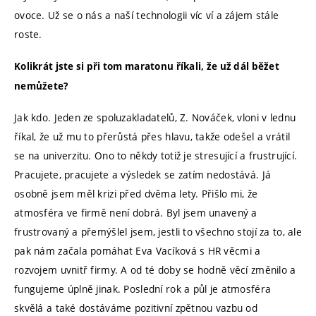
ovoce. Už se o nás a naší technologii víc ví a zájem stále
roste.
Kolikrát jste si při tom maratonu říkali, že už dál běžet
nemůžete?
Jak kdo. Jeden ze spoluzakladatelů, Z. Nováček, vloni v lednu
říkal, že už mu to přerůstá přes hlavu, takže odešel a vrátil
se na univerzitu. Ono to někdy totiž je stresující a frustrující.
Pracujete, pracujete a výsledek se zatím nedostává. Já
osobně jsem měl krizi před dvěma lety. Přišlo mi, že
atmosféra ve firmě není dobrá. Byl jsem unavený a
frustrovaný a přemýšlel jsem, jestli to všechno stojí za to, ale
pak nám začala pomáhat Eva Vacíková s HR věcmi a
rozvojem uvnitř firmy. A od té doby se hodně věcí změnilo a
fungujeme úplně jinak. Poslední rok a půl je atmosféra
skvělá a také dostáváme pozitivní zpětnou vazbu od