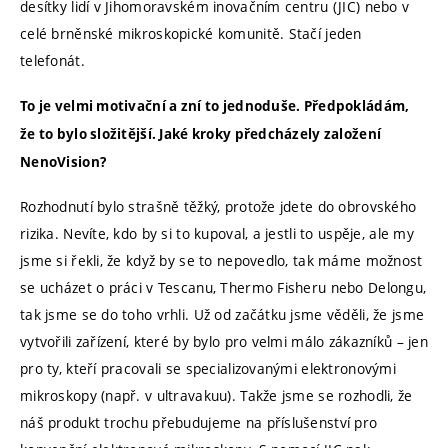
desítky lidí v Jihomoravském inovačním centru (JIC) nebo v
celé brněnské mikroskopické komunitě. Stačí jeden
telefonát.
To je velmi motivační a zní to jednoduše. Předpokládám,
že to bylo složitější. Jaké kroky předcházely založení
NenoVision?
Rozhodnutí bylo strašně těžký, protože jdete do obrovského
rizika. Nevíte, kdo by si to kupoval, a jestli to uspěje, ale my
jsme si řekli, že když by se to nepovedlo, tak máme možnost
se ucházet o práci v Tescanu, Thermo Fisheru nebo Delongu,
tak jsme se do toho vrhli. Už od začátku jsme věděli, že jsme
vytvořili zařízení, které by bylo pro velmi málo zákazníků – jen
pro ty, kteří pracovali se specializovanými elektronovými
mikroskopy (např. v ultravakuu). Takže jsme se rozhodli, že
náš produkt trochu přebudujeme na příslušenství pro