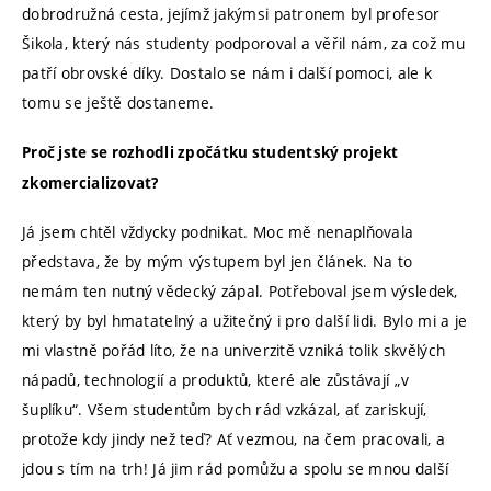
dobrodružná cesta, jejímž jakýmsi patronem byl profesor
Šikola, který nás studenty podporoval a věřil nám, za což mu
patří obrovské díky. Dostalo se nám i další pomoci, ale k
tomu se ještě dostaneme.
Proč jste se rozhodli zpočátku studentský projekt
zkomercializovat?
Já jsem chtěl vždycky podnikat. Moc mě nenaplňovala
představa, že by mým výstupem byl jen článek. Na to
nemám ten nutný vědecký zápal. Potřeboval jsem výsledek,
který by byl hmatatelný a užitečný i pro další lidi. Bylo mi a je
mi vlastně pořád líto, že na univerzitě vzniká tolik skvělých
nápadů, technologií a produktů, které ale zůstávají „v
šuplíku“. Všem studentům bych rád vzkázal, ať zariskují,
protože kdy jindy než teď? Ať vezmou, na čem pracovali, a
jdou s tím na trh! Já jim rád pomůžu a spolu se mnou další