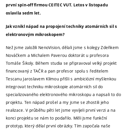
první spin-off firmou CEITEC VUT. Letos v listopadu
oslavila sedm let.
Jak vznikl nápad na propojení techniky atomárních sil s
elektronovým mikroskopem?
Než jsme založili NenoVision, dělali jsme s kolegy Zdeňkem
Nováčkem a Michalem Paverou doktorát u profesora
Tomáše Šikoly. Během studia se připravoval velký projekt
financovaný z TAČR a pan profesor spolu s ředitelem
Tescanu Jaroslavem Klímou přišli s ambiciózní myšlenkou
integrovat techniku mikroskopie atomárních sil do
specializovaného elektronového mikroskopu a napsali to do
projektu. Ten nápad prošel a my jsme se zhostili jeho
realizace. V průběhu pěti let jsme vyvíjeli první verzi a na
konci projektu se nám to podařilo. Měli jsme funkční
prototyp, který dělal první obrázky. Tím započala naše