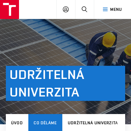
VUT
PŘIHLÁSIT
HLEDAT
MENU
SE
UDRŽITELNÁ
UNIVERZITA
ÚVOD
CO DĚLÁME
UDRŽITELNÁ UNIVERZITA