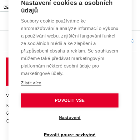
Nastavení cookies a osobních
CEITEC VUT
údajů
Soubory cookie používáme ke
shromažďování a analýze informací o výkonu
a používání webu, zajištění fungování funkcí
Odpovědnost:
Bc. Tereza Kučerová
ze sociálních médií a ke zlepšení a
přizpůsobení obsahu a reklam. Se souhlasem
můžeme také předávat marketingovým
platformám některé osobní údaje pro
marketingové účely.
Zjistit více
VYSOKÉ UČENÍ TECHNICKÉ V BRNĚ
POVOLIT VŠE
Kolejní 2906/4
612 00 Brno
Nastavení
Czech Republic
Povolit pouze nezbytné