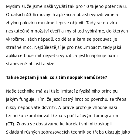
Myslím si, že jsme našli využití tak pro 10 % jeho potenciálu.
O dalších 40 % možných aplikací a oblastí využití víme a
zbylou polovinu musíme teprve objevit. Tady se otevírá
neskutečné množství dveří a my si teď vybíráme, do kterých
vkročíme. Těch nápadů, co dělat a kam se posouvat, je
strašně moc. Nejdůležitější je pro nás „impact“, tedy jaká
aplikace bude mít největší využití, a jestli naplňuje námi
stanovené oblasti a vize.
Tak se zeptám jinak, co s tím naopak nemůžete?
Naše technika má asi tisíc limitací z fyzikálního principu,
jakým funguje. Tím, že jezdí ostrý hrot po povrchu, se třeba
nikdy nepodíváte dovnitř. A právě proto je vhodné naši
techniku zkombinovat třeba s počítačovým tomografem
(CT). Znovu se dostáváme ke korelativní mikroskopii.
Skládání různých zobrazovacích technik se třeba ukazuje jako