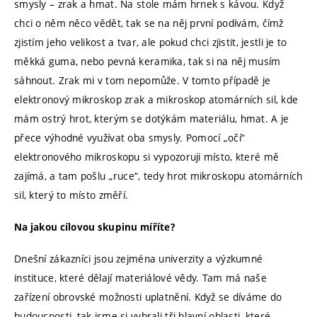
smysly – zrak a hmat. Na stole mám hrnek s kávou. Když
chci o něm něco vědět, tak se na něj první podívám, čímž
zjistím jeho velikost a tvar, ale pokud chci zjistit, jestli je to
měkká guma, nebo pevná keramika, tak si na něj musím
sáhnout. Zrak mi v tom nepomůže. V tomto případě je
elektronový mikroskop zrak a mikroskop atomárních sil, kde
mám ostrý hrot, kterým se dotýkám materiálu, hmat. A je
přece výhodné využívat oba smysly. Pomocí „očí“
elektronového mikroskopu si vypozoruji místo, které mě
zajímá, a tam pošlu „ruce“, tedy hrot mikroskopu atomárních
sil, který to místo změří.
Na jakou cílovou skupinu míříte?
Dnešní zákazníci jsou zejména univerzity a výzkumné
instituce, které dělají materiálové vědy. Tam má naše
zařízení obrovské možnosti uplatnění. Když se díváme do
budoucnosti, tak jsme si vybrali tři hlavní oblasti, které