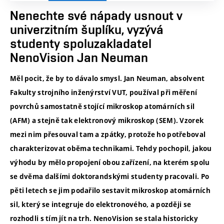
Nenechte své nápady usnout v
univerzitním šuplíku, vyzývá
studenty spoluzakladatel
NenoVision Jan Neuman
Měl pocit, že by to dávalo smysl. Jan Neuman, absolvent
Fakulty strojního inženýrství VUT, používal při měření
povrchů samostatně stojící mikroskop atomárních sil
(AFM) a stejně tak elektronový mikroskop (SEM). Vzorek
mezi nim přesouval tam a zpátky, protože ho potřeboval
charakterizovat oběma technikami. Tehdy pochopil, jakou
výhodu by mělo propojení obou zařízení, na kterém spolu
se dvěma dalšími doktorandskými studenty pracovali. Po
pěti letech se jim podařilo sestavit mikroskop atomárních
sil, který se integruje do elektronového, a později se
rozhodli s tím jít na trh. NenoVision se stala historicky