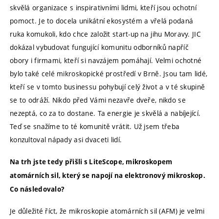
skvělá organizace s inspirativními lidmi, kteří jsou ochotní
pomoct. Je to docela unikátní ekosystém a vřelá podaná
ruka komukoli, kdo chce založit start-up na jihu Moravy. JIC
dokázal vybudovat fungující komunitu odborníků napříč
obory i firmami, kteří si navzájem pomáhají. Velmi ochotné
bylo také celé mikroskopické prostředí v Brně. Jsou tam lidé,
kteří se v tomto businessu pohybují celý život a v té skupině
se to odráží. Nikdo před Vámi nezavře dveře, nikdo se
nezeptá, co za to dostane. Ta energie je skvělá a nabíjející.
Teď se snažíme to té komunitě vrátit. Už jsem třeba
konzultoval nápady asi dvaceti lidí.
Na trh jste tedy přišli s LiteScope, mikroskopem
atomárních sil, který se napojí na elektronový mikroskop.
Co následovalo?
Je důležité říct, že mikroskopie atomárních sil (AFM) je velmi