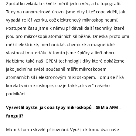
Zpočátku zvládalo skvěle měřit jednu věc, a to topografii.
Tedy na nanometrové úrovni jsme díky LiteScope viděli, jak
vypadá reliéf vzorku, což elektronový mikroskop neumí.
Postupem času jsme k němu přidávali další techniky, které
jsou pro mikroskopii atomárních sil běžné. Dneska proto umí
měřit elektrické, mechanické, chemické a magnetické
vlastnosti materiálu. V tomto jsme špičky a lídři oboru.
Nabízíme také naši CPEM technologii, díky které dokážeme
jako jediní na světě současně měřit mikroskopem
atomárních sil i elektronovým mikroskopem. Tomu se říká
korelativní mikroskopie, což je také „driver“ našeho
podnikání.
Vysvětlil byste, jak oba typy mikroskopů – SEM a AFM –
fungují?
Mám k tomu skvělé přirovnání. Využiju k tomu dva naše