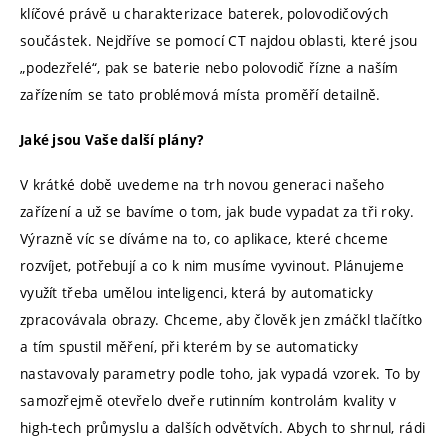
klíčové právě u charakterizace baterek, polovodičových
součástek. Nejdříve se pomocí CT najdou oblasti, které jsou
„podezřelé“, pak se baterie nebo polovodič řízne a naším
zařízením se tato problémová místa proměří detailně.
Jaké jsou Vaše další plány?
V krátké době uvedeme na trh novou generaci našeho
zařízení a už se bavíme o tom, jak bude vypadat za tři roky.
Výrazně víc se díváme na to, co aplikace, které chceme
rozvíjet, potřebují a co k nim musíme vyvinout. Plánujeme
využít třeba umělou inteligenci, která by automaticky
zpracovávala obrazy. Chceme, aby člověk jen zmáčkl tlačítko
a tím spustil měření, při kterém by se automaticky
nastavovaly parametry podle toho, jak vypadá vzorek. To by
samozřejmě otevřelo dveře rutinním kontrolám kvality v
high-tech průmyslu a dalších odvětvích. Abych to shrnul, rádi