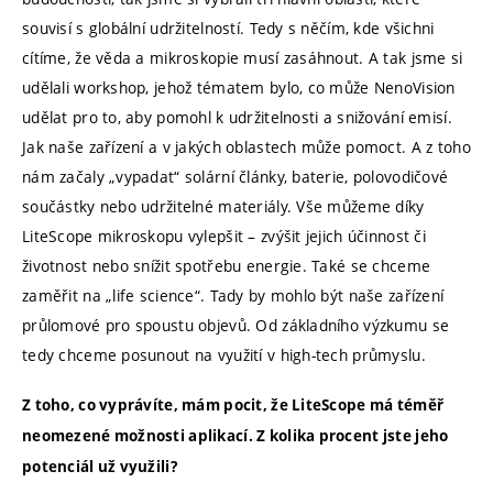
souvisí s globální udržitelností. Tedy s něčím, kde všichni
cítíme, že věda a mikroskopie musí zasáhnout. A tak jsme si
udělali workshop, jehož tématem bylo, co může NenoVision
udělat pro to, aby pomohl k udržitelnosti a snižování emisí.
Jak naše zařízení a v jakých oblastech může pomoct. A z toho
nám začaly „vypadat“ solární články, baterie, polovodičové
součástky nebo udržitelné materiály. Vše můžeme díky
LiteScope mikroskopu vylepšit – zvýšit jejich účinnost či
životnost nebo snížit spotřebu energie. Také se chceme
zaměřit na „life science“. Tady by mohlo být naše zařízení
průlomové pro spoustu objevů. Od základního výzkumu se
tedy chceme posunout na využití v high-tech průmyslu.
Z toho, co vyprávíte, mám pocit, že LiteScope má téměř
neomezené možnosti aplikací. Z kolika procent jste jeho
potenciál už využili?