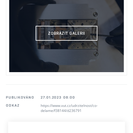
ZOBRAZIT GALERII
PUBLIKOVÁNO
27.01.2023 08:00
https://www.vut.cz/udrzitelnost/co-
ODKAZ
delame/f38144/d236791