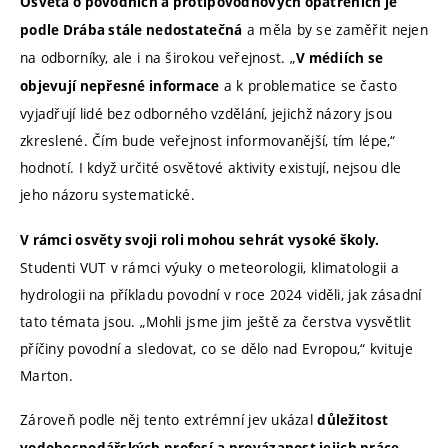
Osvěta o povodních a protipovodňových opatřeních je
a měla by se zaměřit nejen
podle Drába stále nedostatečná
na odborníky, ale i na širokou veřejnost. „
V médiích se
a k problematice se často
objevují nepřesné informace
vyjadřují lidé bez odborného vzdělání, jejichž názory jsou
zkreslené. Čím bude veřejnost informovanější, tím lépe,“
hodnotí. I když určité osvětové aktivity existují, nejsou dle
jeho názoru systematické.
V rámci osvěty svoji roli mohou sehrát vysoké školy.
Studenti VUT v rámci výuky o meteorologii, klimatologii a
hydrologii na příkladu povodní v roce 2024 viděli, jak zásadní
tato témata jsou. „Mohli jsme jim ještě za čerstva vysvětlit
příčiny povodní a sledovat, co se dělo nad Evropou,“ kvituje
Marton.
Zároveň podle něj tento extrémní jev ukázal
důležitost
.