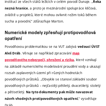
institucí ze všech států ležících v celém povodí Dunaje. „
Řeka
, a proto je mezinárodní spolupráce klíčová,
nezná hranice
zvláště u projektů, které mohou ovlivnit režim toků během
sucha a povodní,“ zdůrazňuje Marton.
Numerické modely zpřesňují protipovodňová
opatření
Povodňovou problematikou se na VUT zabývá
vedoucí ÚVST
. Věnuje se například zpracování
Aleš Dráb
map
které vznikají
povodňového nebezpečí, ohrožení a rizika
,
na základě numerického modelování proudění vody a ukazují
rozsah zaplavených území při různých hodnotách
povodňových průtoků. „Obvykle se stanoví základní soubor
povodňových průtoků – nejčastěji pětiletý, dvacetiletý, stoletý
a pětisetletý.
Na tyto dokumenty pak může navazovat
,“ vysvětluje
návrh vhodných protipovodňových opatření
Dráb.