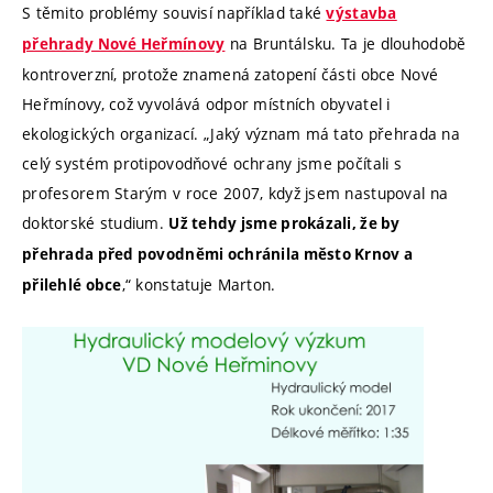
S těmito problémy souvisí například také
výstavba
na Bruntálsku. Ta je dlouhodobě
přehrady Nové Heřmínovy
kontroverzní, protože znamená zatopení části obce Nové
Heřmínovy, což vyvolává odpor místních obyvatel i
ekologických organizací. „Jaký význam má tato přehrada na
celý systém protipovodňové ochrany jsme počítali s
profesorem Starým v roce 2007, když jsem nastupoval na
doktorské studium.
Už tehdy jsme prokázali, že by
přehrada před povodněmi ochránila město Krnov a
,“ konstatuje Marton.
přilehlé obce