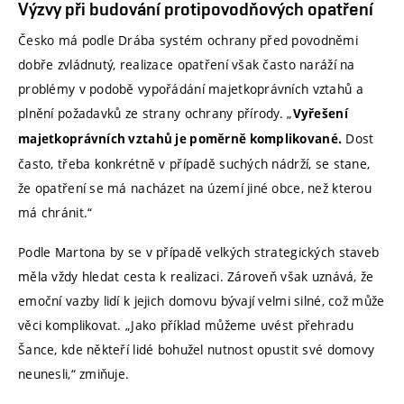
Výzvy při budování protipovodňových opatření
Česko má podle Drába systém ochrany před povodněmi
dobře zvládnutý, realizace opatření však často naráží na
problémy v podobě vypořádání majetkoprávních vztahů a
plnění požadavků ze strany ochrany přírody. „
Vyřešení
Dost
majetkoprávních vztahů je poměrně komplikované.
často, třeba konkrétně v případě suchých nádrží, se stane,
že opatření se má nacházet na území jiné obce, než kterou
má chránit.“
Podle Martona by se v případě velkých strategických staveb
měla vždy hledat cesta k realizaci. Zároveň však uznává, že
emoční vazby lidí k jejich domovu bývají velmi silné, což může
věci komplikovat. „Jako příklad můžeme uvést přehradu
Šance, kde někteří lidé bohužel nutnost opustit své domovy
neunesli,“ zmiňuje.