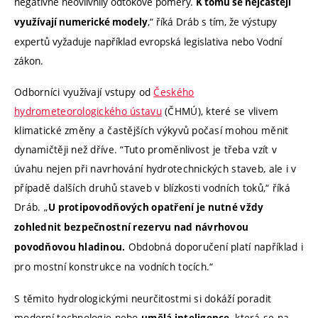
negativně neovlivnily odtokové poměry.
K tomu se nejčastěji
,“ říká Dráb s tím, že výstupy
využívají numerické modely
expertů vyžaduje například evropská legislativa nebo Vodní
zákon.
Odborníci využívají vstupy od
Českého
hydrometeorologického ústavu
(ČHMÚ), které se vlivem
klimatické změny a častějších výkyvů počasí mohou měnit
dynamičtěji než dříve. “Tuto proměnlivost je třeba vzít v
úvahu nejen při navrhování hydrotechnických staveb, ale i v
případě dalších druhů staveb v blízkosti vodních toků,“ říká
Dráb. „
U protipovodňových opatření je nutné vždy
zohlednit bezpečnostní rezervu nad návrhovou
Obdobná doporučení platí například i
povodňovou hladinou.
pro mostní konstrukce na vodních tocích.“
S těmito hydrologickými neurčitostmi si dokáží poradit
moderní technologie nebo
, která se na
umělá inteligence