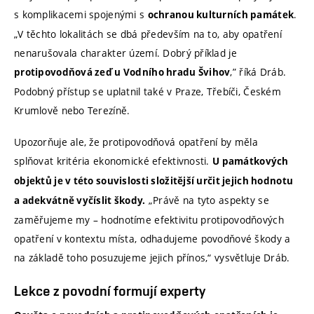
s komplikacemi spojenými s
.
ochranou kulturních památek
„V těchto lokalitách se dbá především na to, aby opatření
nenarušovala charakter území. Dobrý příklad je
,” říká Dráb.
protipovodňová zeď u Vodního hradu Švihov
Podobný přístup se uplatnil také v Praze, Třebíči, Českém
Krumlově nebo Terezíně.
Upozorňuje ale, že protipovodňová opatření by měla
splňovat kritéria ekonomické efektivnosti.
U památkových
objektů je v této souvislosti složitější určit jejich hodnotu
„Právě na tyto aspekty se
a adekvátně vyčíslit škody.
zaměřujeme my – hodnotíme efektivitu protipovodňových
opatření v kontextu místa, odhadujeme povodňové škody a
na základě toho posuzujeme jejich přínos,“ vysvětluje Dráb.
Lekce z povodní formují experty