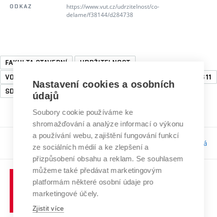
https://www.vut.cz/udrzitelnost/co-
ODKAZ
delame/f38144/d284738
FAKULTA STAVEBNÍ
UDRŽITELNOST
VODNÍ HOSPODÁŘSTVÍ
VĚDA A VÝZKUM
SDG6
SDG11
Nastavení cookies a osobních
SDG13
údajů
Soubory cookie používáme ke
shromažďování a analýze informací o výkonu
a používání webu, zajištění fungování funkcí
Odpovědnost:
Bc. Tereza Kučerová
ze sociálních médií a ke zlepšení a
přizpůsobení obsahu a reklam. Se souhlasem
můžeme také předávat marketingovým
platformám některé osobní údaje pro
marketingové účely.
Zjistit více