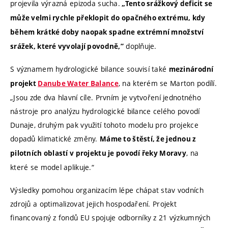
projevila výrazná epizoda sucha.
„Tento srážkový deficit se
může velmi rychle překlopit do opačného extrému, kdy
během krátké doby naopak spadne extrémní množství
doplňuje.
srážek, které vyvolají povodně,”
S významem hydrologické bilance souvisí také
mezinárodní
, na kterém se Marton podílí.
projekt
Danube Water Balance
„Jsou zde dva hlavní cíle. Prvním je vytvoření jednotného
nástroje pro analýzu hydrologické bilance celého povodí
Dunaje, druhým pak využití tohoto modelu pro projekce
dopadů klimatické změny.
Máme to štěstí, že jednou z
, na
pilotních oblastí v projektu je povodí řeky Moravy
které se model aplikuje.“
Výsledky pomohou organizacím lépe chápat stav vodních
zdrojů a optimalizovat jejich hospodaření. Projekt
financovaný z fondů EU spojuje odborníky z 21 výzkumných