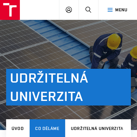
VUT
PŘIHLÁSIT
HLEDAT
MENU
SE
UDRŽITELNÁ
UNIVERZITA
ÚVOD
CO DĚLÁME
UDRŽITELNÁ UNIVERZITA