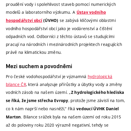
proudění vody i spolehlivost staveb pomocí numerických
modelů a laboratorního výzkumu. A
Ústav vodního
se zabývá klíčovými oblastmi
hospodářství obcí
(ÚVHO)
vodního hospodářství obcí jako je vodárenství a čištění
odpadních vod. Odborníci z těchto ústavů se studujícími
pracují na národních i mezinárodních projektech reagujících
právě na klimatickou změnu.
Mezi suchem a povodněmi
Pro české vodohospodářství je významná
hydrologická
bilance ČR
, která analyzuje přírůstky a úbytky vody a změny
vodních zásob na našem území. „
Z hydrologického hlediska
, protože jsme závislí na tom,
se říká, že jsme střecha Evropy
co k nám naprší nebo nasněží,“ říká
vedoucí ÚVHK Daniel
. Bilance srážek byla na našem území od roku 2015
Marton
až do poloviny roku 2020 výrazně negativní, tehdy se