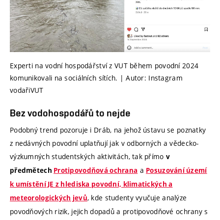
Experti na vodní hospodářství z VUT během povodní 2024
komunikovali na sociálních sítích. | Autor: Instagram
vodařiVUT
Bez vodohospodářů to nejde
Podobný trend pozoruje i Dráb, na jehož ústavu se poznatky
z nedávných povodní uplatňují jak v odborných a vědecko-
výzkumných studentských aktivitách, tak přímo
v
a
předmětech
Protipovodňová ochrana
Posuzování území
k umístění JE z hlediska povodní, klimatických a
, kde studenty vyučuje analýze
meteorologických jevů
povodňových rizik, jejich dopadů a protipovodňové ochrany s