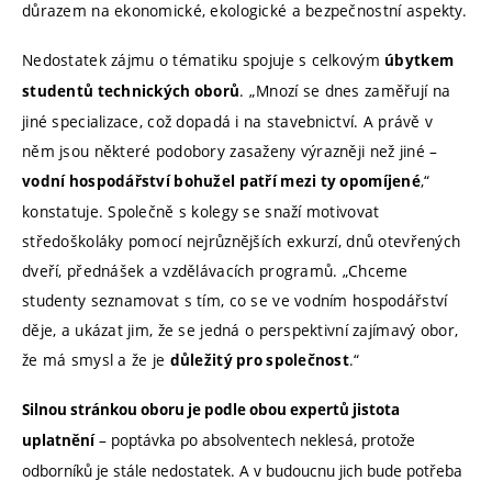
důrazem na ekonomické, ekologické a bezpečnostní aspekty.
Nedostatek zájmu o tématiku spojuje s celkovým
úbytkem
. „Mnozí se dnes zaměřují na
studentů technických oborů
jiné specializace, což dopadá i na stavebnictví. A právě v
něm jsou některé podobory zasaženy výrazněji než jiné –
,“
vodní hospodářství bohužel patří mezi ty opomíjené
konstatuje. Společně s kolegy se snaží motivovat
středoškoláky pomocí nejrůznějších exkurzí, dnů otevřených
dveří, přednášek a vzdělávacích programů. „Chceme
studenty seznamovat s tím, co se ve vodním hospodářství
děje, a ukázat jim, že se jedná o perspektivní zajímavý obor,
že má smysl a že je
.“
důležitý pro společnost
Silnou stránkou oboru je podle obou expertů jistota
– poptávka po absolventech neklesá, protože
uplatnění
odborníků je stále nedostatek. A v budoucnu jich bude potřeba