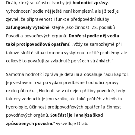
Dráb, který se účastní tvorby její
.
hodnotící zprávy
Vyhodnocení podle něj ještě není kompletní, ale již teď je
zjevné, že připravenost i funkce předpovědní služby
, stejně jako činnost IZS, podniků
zafungovaly výtečně
Povodí a povodňových orgánů.
Dobře si podle něj vedla
„Vždy se samozřejmě při
také protipovodňová opatření.
takové složité situaci mohou vyskytnout určité problémy, ale
celkově to považuji za zvládnuté po všech stránkách.“
Samotná hodnotící zpráva je detailní a obsahuje řadu kapitol.
Její sestavení trvá po vydání předběžné hodnotící zprávy
okolo půl roku. „Hodnotí se v ní nejen příčiny povodně, tedy
faktory vedoucí k jejímu vzniku, ale také průběh z hlediska
hydrologie, účinnost protipovodňových opatření a činnost
povodňových orgánů.
Součástí je i analýza škod
,“ vysvětluje Dráb.
způsobených povodní