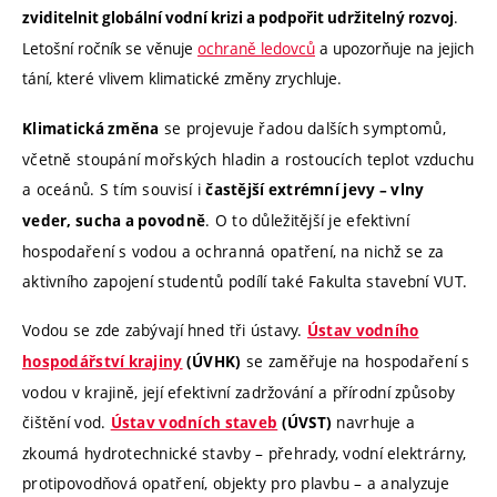
.
zviditelnit globální vodní krizi a podpořit udržitelný rozvoj
Letošní ročník se věnuje
ochraně ledovců
a upozorňuje na jejich
tání, které vlivem klimatické změny zrychluje.
se projevuje řadou dalších symptomů,
Klimatická změna
včetně stoupání mořských hladin a rostoucích teplot vzduchu
a oceánů. S tím souvisí i
častější extrémní jevy – vlny
. O to důležitější je efektivní
veder, sucha a povodně
hospodaření s vodou a ochranná opatření, na nichž se za
aktivního zapojení studentů podílí také Fakulta stavební VUT.
Vodou se zde zabývají hned tři ústavy.
Ústav vodního
se zaměřuje na hospodaření s
hospodářství krajiny
(ÚVHK)
vodou v krajině, její efektivní zadržování a přírodní způsoby
čištění vod.
navrhuje a
Ústav vodních staveb
(ÚVST)
zkoumá hydrotechnické stavby – přehrady, vodní elektrárny,
protipovodňová opatření, objekty pro plavbu – a analyzuje