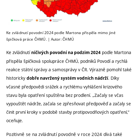
Ke zvládnutí povodní 2024 podle Martona přispěla mimo jiné
špičková práce ČHMÚ. | Autor: ČHMÚ
Ke zvládnutí
podle Martona
ničivých povodní na podzim 2024
přispěla špičková spolupráce ČHMÚ, podniků Povodí a rychlá
reakce státní správy a samosprávy v ČR. Výrazně pomohl také
historicky
. Díky
dobře navržený systém vodních nádrží
včasné předpovědi srážek a rychlému vyhlášení krizového
stavu byla opatření spuštěna bez prodlení. „Začaly se včas
vypouštět nádrže, začala se zpřesňovat předpověď a začaly se
činit první kroky v podobě stavby protipovodňových opatření,“
oceňuje.
Pozitivně se na zvládnutí povodně v roce 2024 dívá také