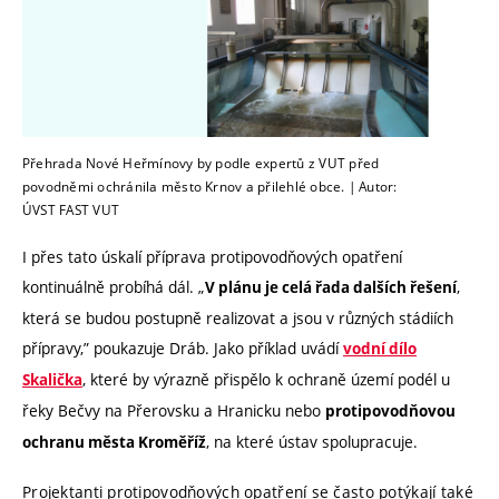
Přehrada Nové Heřmínovy by podle expertů z VUT před
povodněmi ochránila město Krnov a přilehlé obce. | Autor:
ÚVST FAST VUT
I přes tato úskalí příprava protipovodňových opatření
kontinuálně probíhá dál. „
,
V plánu je celá řada dalších řešení
která se budou postupně realizovat a jsou v různých stádiích
přípravy,” poukazuje Dráb. Jako příklad uvádí
vodní dílo
, které by výrazně přispělo k ochraně území podél u
Skalička
řeky Bečvy na Přerovsku a Hranicku nebo
protipovodňovou
, na které ústav spolupracuje.
ochranu města Kroměříž
Projektanti protipovodňových opatření se často potýkají také