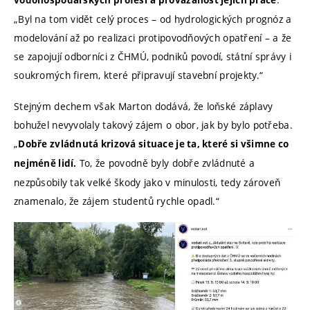
vodohospodářských profesí
a provázanost jejich práce
„Byl na tom vidět celý proces – od hydrologických prognóz a
modelování až po realizaci protipovodňových opatření – a že
se zapojují odborníci z ČHMÚ, podniků povodí, státní správy i
soukromých firem, které připravují stavební projekty.“
Stejným dechem však Marton dodává, že loňské záplavy
bohužel nevyvolaly takový zájem o obor, jak by bylo potřeba.
„
Dobře zvládnutá krizová situace je ta, které si všimne co
To, že povodně byly dobře zvládnuté a
nejméně lidí.
nezpůsobily tak velké škody jako v minulosti, tedy zároveň
znamenalo, že zájem studentů rychle opadl.“