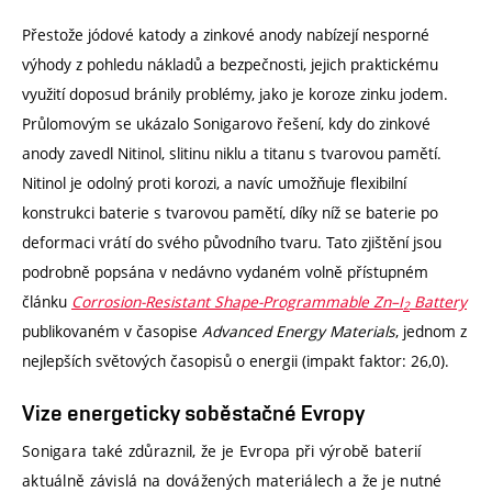
Přestože jódové katody a zinkové anody nabízejí nesporné
výhody z pohledu nákladů a bezpečnosti, jejich praktickému
využití doposud bránily problémy, jako je koroze zinku jodem.
Průlomovým se ukázalo Sonigarovo řešení, kdy do zinkové
anody zavedl Nitinol, slitinu niklu a titanu s tvarovou pamětí.
Nitinol je odolný proti korozi, a navíc umožňuje flexibilní
konstrukci baterie s tvarovou pamětí, díky níž se baterie po
deformaci vrátí do svého původního tvaru. Tato zjištění jsou
podrobně popsána v nedávno vydaném volně přístupném
článku
Corrosion-Resistant Shape-Programmable Zn–I
Battery
2
publikovaném v časopise
Advanced Energy Materials
, jednom z
nejlepších světových časopisů o energii (impakt faktor: 26,0).
Vize energeticky soběstačné Evropy
Sonigara také zdůraznil, že je Evropa při výrobě baterií
aktuálně závislá na dovážených materiálech a že je nutné