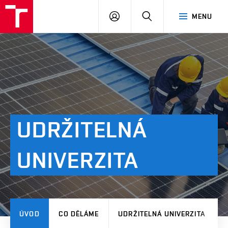
VUT
PŘIHLÁSIT
HLEDAT
MENU
SE
UDRŽITELNÁ
UNIVERZITA
ÚVOD
CO DĚLÁME
UDRŽITELNÁ UNIVERZITA