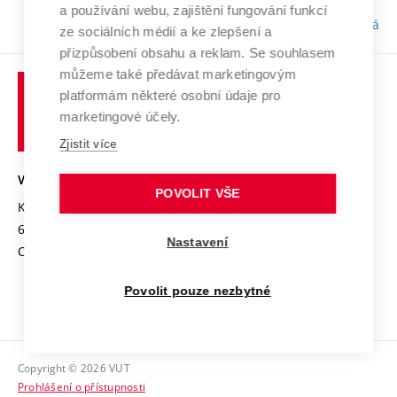
a používání webu, zajištění fungování funkcí
Odpovědnost:
Bc. Tereza Kučerová
ze sociálních médií a ke zlepšení a
přizpůsobení obsahu a reklam. Se souhlasem
můžeme také předávat marketingovým
platformám některé osobní údaje pro
marketingové účely.
Zjistit více
VYSOKÉ UČENÍ TECHNICKÉ V BRNĚ
POVOLIT VŠE
Kolejní 2906/4
612 00 Brno
Nastavení
Czech Republic
Povolit pouze nezbytné
Copyright © 2026 VUT
Prohlášení o přístupnosti