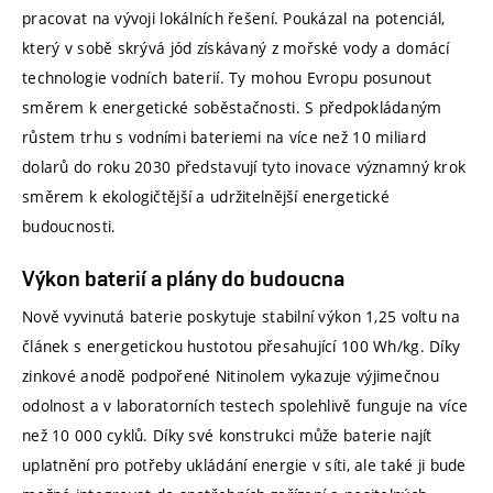
pracovat na vývoji lokálních řešení. Poukázal na potenciál,
který v sobě skrývá jód získávaný z mořské vody a domácí
technologie vodních baterií. Ty mohou Evropu posunout
směrem k energetické soběstačnosti. S předpokládaným
růstem trhu s vodními bateriemi na více než 10 miliard
dolarů do roku 2030 představují tyto inovace významný krok
směrem k ekologičtější a udržitelnější energetické
budoucnosti.
Výkon baterií a plány do budoucna
Nově vyvinutá baterie poskytuje stabilní výkon 1,25 voltu na
článek s energetickou hustotou přesahující 100 Wh/kg. Díky
zinkové anodě podpořené Nitinolem vykazuje výjimečnou
odolnost a v laboratorních testech spolehlivě funguje na více
než 10 000 cyklů. Díky své konstrukci může baterie najít
uplatnění pro potřeby ukládání energie v síti, ale také ji bude