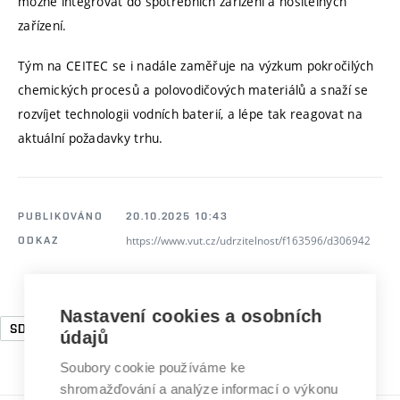
možné integrovat do spotřebních zařízení a nositelných
zařízení.
Tým na CEITEC se i nadále zaměřuje na výzkum pokročilých
chemických procesů a polovodičových materiálů a snaží se
rozvíjet technologii vodních baterií, a lépe tak reagovat na
aktuální požadavky trhu.
PUBLIKOVÁNO
20.10.2025 10:43
https://www.vut.cz/udrzitelnost/f163596/d306942
ODKAZ
Nastavení cookies a osobních
SDG7
SDG9
SDG12
SDG13
údajů
Soubory cookie používáme ke
shromažďování a analýze informací o výkonu