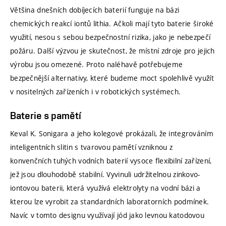
Většina dnešních dobíjecích baterií funguje na bázi
chemických reakcí iontů lithia. Ačkoli mají tyto baterie široké
využití, nesou s sebou bezpečnostní rizika, jako je nebezpečí
požáru. Další výzvou je skutečnost, že místní zdroje pro jejich
výrobu jsou omezené. Proto naléhavě potřebujeme
bezpečnější alternativy, které budeme moct spolehlivě využít
v nositelných zařízeních i v robotických systémech.
Baterie s pamětí
Keval K. Sonigara a jeho kolegové prokázali, že integrováním
inteligentních slitin s tvarovou pamětí vzniknou z
konvenčních tuhých vodních baterií vysoce flexibilní zařízení,
jež jsou dlouhodobě stabilní. Vyvinuli udržitelnou zinkovo-
iontovou baterii, která využívá elektrolyty na vodní bázi a
kterou lze vyrobit za standardních laboratorních podmínek.
Navíc v tomto designu využívají jód jako levnou katodovou