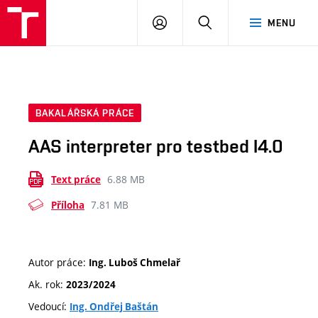
VUT
PŘIHLÁSIT
HLEDAT
MENU
SE
BAKALÁŘSKÁ PRÁCE
AAS interpreter pro testbed I4.0
6.88 MB
Text práce
7.81 MB
Příloha
Autor práce:
Ing. Luboš Chmelař
Ak. rok:
2023/2024
Vedoucí:
Ing. Ondřej Baštán