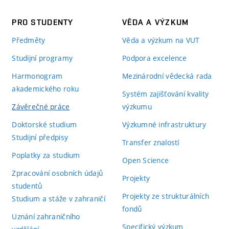
činnost,
DiffKemp repository and is currently underg
PRO STUDENTY
VĚDA A VÝZKUM
ocenění
accepted in near time and that it will signi
Kritérium
Slovní hodnocení
Předměty
Věda a výzkum na VUT
DiffKemp which will streamline adoption of 
hodnocení
Studijní programy
Podpora excelence
Rozsah
zadání splněno s drobn
Stupeň hodnocení:
Práce s
The student has used the recommended sou
Harmonogram
Mezinárodní vědecká rada
splnění
akademického roku
literaturou
I have no objections against the work with l
Systém zajišťování kvality
První čtyři body zadání byly splněny úplně.
požadavků
Závěrečné práce
výzkumu
chyběla demonstrace toho, zda a nakolik se
zadání
Aktivita
The student and I met several times throu
Doktorské studium
Výzkumné infrastruktury
výsledky analýzy pomocí nových vzorů v jaz
Studijní předpisy
během
presented a significant advance in his wor
demonstroval na mnohonásobně více šabloná
Transfer znalostí
řešení,
Poplatky za studium
spíše o drobný nedostatek.
Open Science
konzultace,
Zpracování osobních údajů
Projekty
komunikace
studentů
Rozsah
splňuje pouze minimáln
Stupeň hodnocení:
Projekty ze strukturálních
Studium a stáže v zahraničí
technické
fondů
Výsledný počet bodů navržený vedoucím:
87
Technická zpráva je spíše kratší: minimální
Uznání zahraničního
zprávy
Specifický výzkum