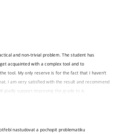
actical and non-trivial problem. The student has
o get acquainted with a complex tool and to
he tool. My only reserve is for the fact that I haven't
 that, I am very satisfied with the result and recommend
ill gladly support improving the grade to A.
apotřebí nastudovat a pochopit problematiku
atic analysis of semantic equivalence between