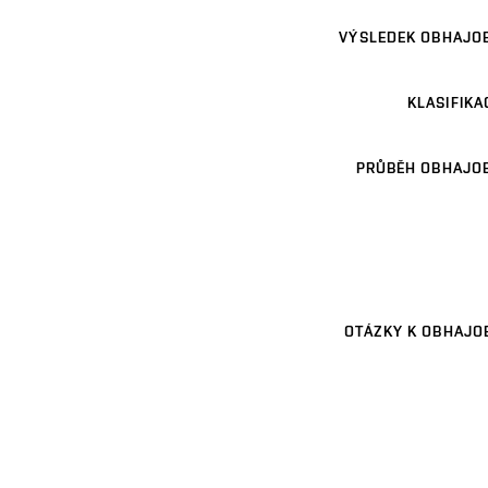
VÝSLEDEK OBHAJO
KLASIFIKA
PRŮBĚH OBHAJO
OTÁZKY K OBHAJO