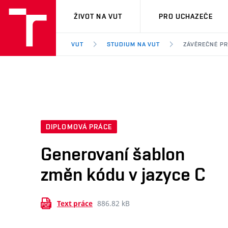
VUT
ŽIVOT NA VUT
PRO UCHAZEČE
VUT
STUDIUM NA VUT
ZÁVĚREČNÉ P
DIPLOMOVÁ PRÁCE
Generovaní šablon
změn kódu v jazyce C
886.82 kB
Text práce