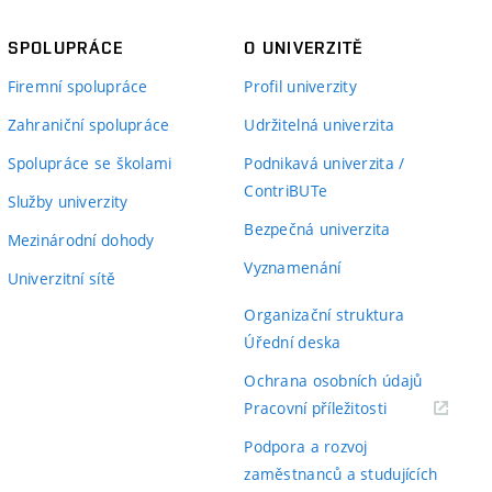
oing review. I'm sure that the extension will be
SPOLUPRÁCE
O UNIVERZITĚ
ficantly simplify writing new custom patterns in
Body
Firemní spolupráce
Profil univerzity
the tool in practice.
Zahraniční spolupráce
Udržitelná univerzita
ými výhradami
rces as well as he found more sources on his own.
Spolupráce se školami
Podnikavá univerzita /
ContriBUTe
iterature.
Služby univerzity
 U posledního bodu zadání mi však v práci
Bezpečná univerzita
 podařilo odstranit falešné nebo nepřesné
Mezinárodní dohody
ghout the academic year and every time, he
Vyznamenání
yce C. Na druhou stranu student své řešení
Univerzitní sítě
k. He was always well prepared for the meetings.
ch, než zadání požadovalo, a proto se jedná
Organizační struktura
Úřední deska
Ochrana osobních údajů
(externí
í požadavky
Pracovní příležitosti
odkaz)
Podpora a rozvoj
 požadavky splňuje, avšak obvyklého rozsahu
zaměstnanců a studujících