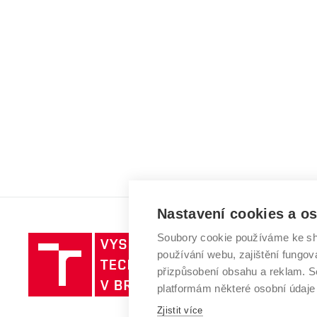
Nastavení cookies a o
Soubory cookie používáme ke sh
Vysoké
používání webu, zajištění fungová
učení
přizpůsobení obsahu a reklam.
technické
platformám některé osobní údaje
v
Zjistit více
Brně