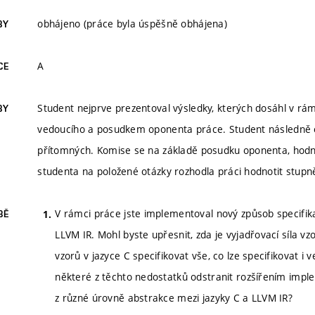
obhájeno (práce byla úspěšně obhájena)
BY
A
CE
Student nejprve prezentoval výsledky, kterých dosáhl v r
BY
vedoucího a posudkem oponenta práce. Student následně o
přítomných. Komise se na základě posudku oponenta, hod
studenta na položené otázky rozhodla práci hodnotit stup
V rámci práce jste implementoval nový způsob specifika
BĚ
LLVM IR. Mohl byste upřesnit, zda je vyjadřovací síla v
vzorů v jazyce C specifikovat vše, co lze specifikovat 
některé z těchto nedostatků odstranit rozšířením imple
z různé úrovně abstrakce mezi jazyky C a LLVM IR?