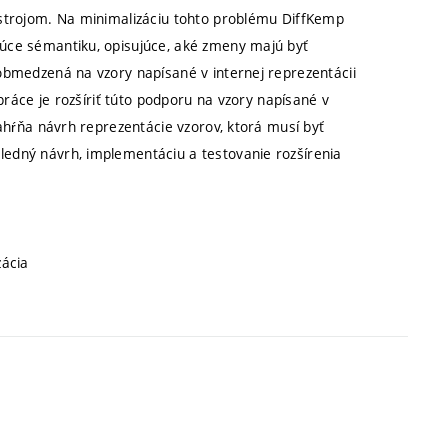
ástrojom. Na minimalizáciu tohto problému DiffKemp
úce sémantiku, opisujúce, aké zmeny majú byť
obmedzená na vzory napísané v internej reprezentácii
 práce je rozšíriť túto podporu na vzory napísané v
zahŕňa návrh reprezentácie vzorov, ktorá musí byť
edný návrh, implementáciu a testovanie rozšírenia
zácia