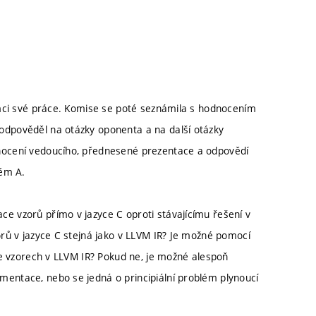
ámci své práce. Komise se poté seznámila s hodnocením
dpověděl na otázky oponenta a na další otázky
nocení vedoucího, přednesené prezentace a odpovědí
něm A.
ce vzorů přímo v jazyce C oproti stávajícímu řešení v
zorů v jazyce C stejná jako v LLVM IR? Je možné pomocí
i ve vzorech v LLVM IR? Pokud ne, je možné alespoň
mentace, nebo se jedná o principiální problém plynoucí