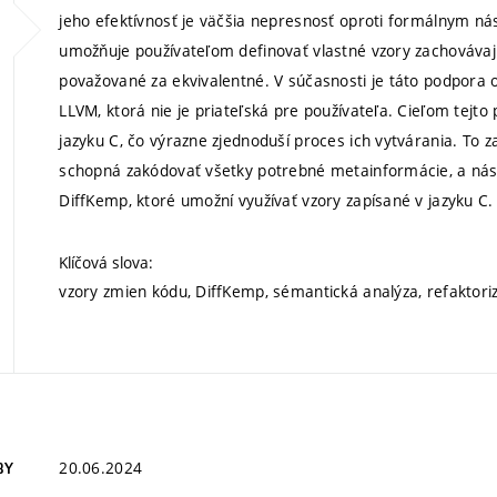
jeho efektívnosť je väčšia nepresnosť oproti formálnym n
umožňuje používateľom definovať vlastné vzory zachovávaj
považované za ekvivalentné. V súčasnosti je táto podpora 
LLVM, ktorá nie je priateľská pre používateľa. Cieľom tejto
jazyku C, čo výrazne zjednoduší proces ich vytvárania. To 
schopná zakódovať všetky potrebné metainformácie, a násl
DiffKemp, ktoré umožní využívať vzory zapísané v jazyku C.
Klíčová slova:
vzory zmien kódu, DiffKemp, sémantická analýza, refaktori
20.06.2024
BY