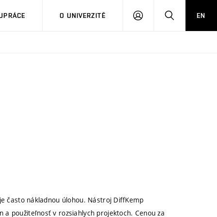
PŘIHLÁSIT
HLEDAT
UPRÁCE
O UNIVERZITĚ
EN
SE
 je často nákladnou úlohou. Nástroj DiffKemp
 a použiteľnosť v rozsiahlych projektoch. Cenou za