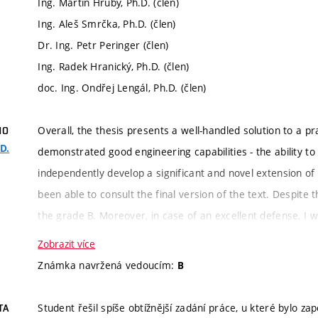
Ing. Martin Hrubý, Ph.D. (člen)
Ing. Aleš Smrčka, Ph.D. (člen)
Dr. Ing. Petr Peringer (člen)
Ing. Radek Hranický, Ph.D. (člen)
doc. Ing. Ondřej Lengál, Ph.D. (člen)
Overall, the thesis presents a well-handled solution to a pr
HO
.D.
demonstrated good engineering capabilities - the ability t
independently develop a significant and novel extension of t
been able to consult the final version of the text. Despite
the grade B. Moreover, in case of an excellent defense, I w
Zobrazit více
Kritérium
Slovní hodnocení
Známka navržená vedoucím:
B
hodnocení
Student řešil spíše obtížnější zadání práce, u které bylo z
TA
Informace k
The thesis extends DiffKemp, a tool for st