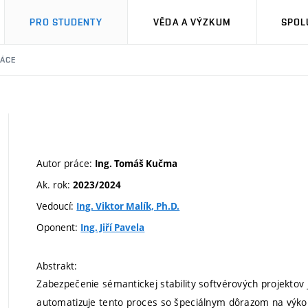
PRO STUDENTY
VĚDA A VÝZKUM
SPOL
RÁCE
Autor práce:
Ing. Tomáš Kučma
Ak. rok:
2023/2024
Vedoucí:
Ing. Viktor Malík, Ph.D.
Oponent:
Ing. Jiří Pavela
Abstrakt:
Zabezpečenie sémantickej stability softvérových projektov
automatizuje tento proces so špeciálnym dôrazom na výkon