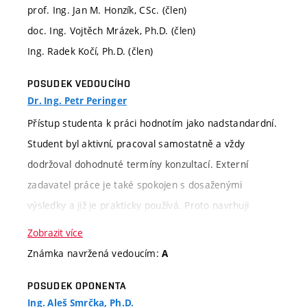
prof. Ing. Jan M. Honzík, CSc. (člen)
doc. Ing. Vojtěch Mrázek, Ph.D. (člen)
Ing. Radek Kočí, Ph.D. (člen)
POSUDEK VEDOUCÍHO
Dr. Ing. Petr Peringer
Přístup studenta k práci hodnotím jako nadstandardní.
Student byl aktivní, pracoval samostatně a vždy
dodržoval dohodnuté termíny konzultací. Externí
zadavatel práce je také spokojen s dosaženými
výsledky a již je prakticky používá. Proto navrhuji
celkové hodnocení stupněm
výborně/A.
Zobrazit více
Známka navržená vedoucím:
A
Kritérium
Slovní hodnocení
POSUDEK OPONENTA
hodnocení
Ing. Aleš Smrčka, Ph.D.