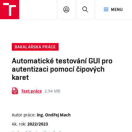
VUT
PŘIHLÁSIT
HLEDAT
MENU
SE
BAKALÁŘSKÁ PRÁCE
Automatické testování GUI pro
autentizaci pomocí čipových
karet
2.94 MB
Text práce
Autor práce:
Ing. Ondřej Mach
Ak. rok:
2022/2023