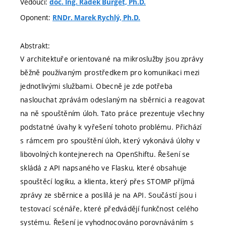
Vedoucí:
doc. Ing. Radek Burget, Ph.D.
Oponent:
RNDr. Marek Rychlý, Ph.D.
Abstrakt:
V architektuře orientované na mikroslužby jsou zprávy
běžně používaným prostředkem pro komunikaci mezi
jednotlivými službami. Obecně je zde potřeba
naslouchat zprávám odeslaným na sběrnici a reagovat
na ně spouštěním úloh. Tato práce prezentuje všechny
podstatné úvahy k vyřešení tohoto problému. Přichází
s rámcem pro spouštění úloh, který vykonává úlohy v
libovolných kontejnerech na OpenShiftu. Řešení se
skládá z API napsaného ve Flasku, které obsahuje
spouštěcí logiku, a klienta, který přes STOMP příjmá
zprávy ze sběrnice a poslílá je na API. Součástí jsou i
testovací scénáře, které předvádějí funkčnost celého
systému. Řešení je vyhodnocováno porovnáváním s