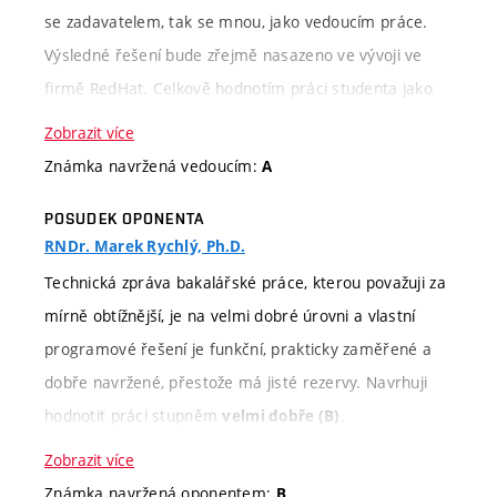
se zadavatelem, tak se mnou, jako vedoucím práce.
Výsledné řešení bude zřejmě nasazeno ve vývoji ve
firmě RedHat. Celkově hodnotím práci studenta jako
velmi nadprůměrnou a navrhuji hodnocení stupněm A.
Zobrazit více
Známka navržená vedoucím:
A
Kritérium
Slovní hodnocení
POSUDEK OPONENTA
hodnocení
RNDr. Marek Rychlý, Ph.D.
Informace k
Cílem zadání byl návrh a
Technická zpráva bakalářské práce, kterou považuji za
zadání
implementace rámcového řešení pro
mírně obtížnější, je na velmi dobré úrovni a vlastní
automatizované spouštění úloh v
programové řešení je funkční, prakticky zaměřené a
distribuovaném prostředí OpenShift,
dobře navržené, přestože má jisté rezervy. Navrhuji
které by nahradilo aktuálně
hodnotit práci stupněm
.
velmi dobře (B)
používaný nevyhovující nástroj
Zobrazit více
Jenkins. Jedná se o firemní zadání
Kritérium
Slovní hodnocení
Body
Známka navržená oponentem:
B