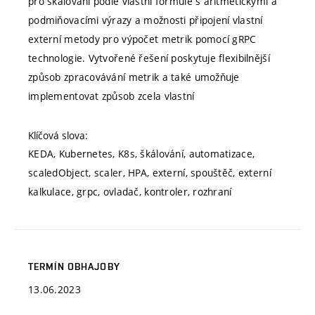
pro škálování podle vlastní formule s aritmetickými a
podmiňovacími výrazy a možnosti připojení vlastní
externí metody pro výpočet metrik pomocí gRPC
technologie. Vytvořené řešení poskytuje flexibilnější
způsob zpracovávání metrik a také umožňuje
implementovat způsob zcela vlastní
Klíčová slova:
KEDA, Kubernetes, K8s, škálování, automatizace,
scaledObject, scaler, HPA, externí, spouštěč, externí
kalkulace, grpc, ovladač, kontroler, rozhraní
TERMÍN OBHAJOBY
13.06.2023