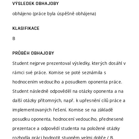
VÝSLEDEK OBHAJOBY
obhájeno (práce byla úspěšně obhájena)
KLASIFIKACE
B
PRŮBĚH OBHAJOBY
Student nejprve prezentoval výsledky, kterých dosáhl v
rámci své práce. Komise se poté seznámila s
hodnocením vedoucího a posudkem oponenta práce.
Student následně odpověděl na otázky oponenta a na
další otázky přítomných, např. k upřesnění cílů práce a
implementovaných řešení. Komise se na základě
posudku oponenta, hodnocení vedoucího, přednesené
prezentace a odpovědí studenta na položené otázky
rozhodla práci hodnotit stupněm velmi dobře / B.