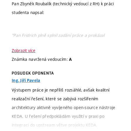
Pan Zbyněk Roubalík (technický vedoucí z RH) k práci
studenta napsal:
"Pan Fridrich plně splnil zadání práce a prokázal
proaktivitu a poctivou práci po celou dobu. Výsledky
Zobrazit více
práce jsou velmi přínosné a budou určitě využity v
Známka navržená vedoucím:
A
open source projektu KEDA. Jsem velmi spokojen s
jeho výkonem a myslím si, že tato práce umožňuje
POSUDEK OPONENTA
rozšíření a navázání v potenciální budoucí diplomové
Ing. Jiří Pavela
práci."
Výstupem práce je nepříliš rozsáhlé, avšak kvalitní
realizační řešení, které se zabývá rozšířením
architektury aktivně vyvíjeného open-source nástroje
S ohledem na stanovisko technického vedoucího a
KEDA. U řešení předpokládám využití v praxi po
včasné dokončení práce navrhuji známku A-výborně.
integraci do upstream větve projektu KEDA.