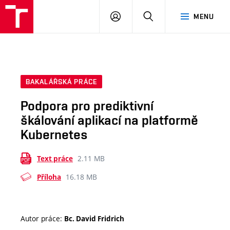
VUT
PŘIHLÁSIT
HLEDAT
MENU
SE
BAKALÁŘSKÁ PRÁCE
Podpora pro prediktivní
škálování aplikací na platformě
Kubernetes
2.11 MB
Text práce
16.18 MB
Příloha
Autor práce:
Bc. David Fridrich