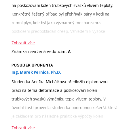
na poškozování kolen trubkových svazků vlivem teploty.
Konkrétně řešený případ byl přehřívák páry v kotli na
zemní plyn, kde byl jako významný mechanismus
poškození předpokládán creep. Vzhledem k vysoké
citlivosti creepu na teploty a napětí bylo nutno provést
Zobrazit více
detailní analýzy teplotního pole a napjatosti v kolenech
Známka navržená vedoucím:
A
trubkového svazku a jejich okolí.
POSUDEK OPONENTA
První kapitola práce je z velké části věnována
Ing. Marek Pernica, Ph.D.
numerickým simulacím proudění (CFD) a vedení tepla a
Studentka Anežka Michálková předložila diplomovou
pevnosti (MKP), které jsou dále v práci hojně využívány.
práci na téma deformace a poškozování kolen
Zbývající část je věnována creepu, matematickým
trubkových svazků výměníku tepla vlivem teploty. V
modelům pro jeho popis a vyhodnocování.
úvodní části provedla studentka podrobnou rešerši, která
V následující kapitole je krátce představen konkrétně
je základem pro následné praktické výpočty kolen
řešený případ přehříváku páry, navazující poslední
trubkových svazků. Rešerše zahrnuje poznatky o metodě
kapitola se pak věnuje samotnému řešení daného
Zobrazit více