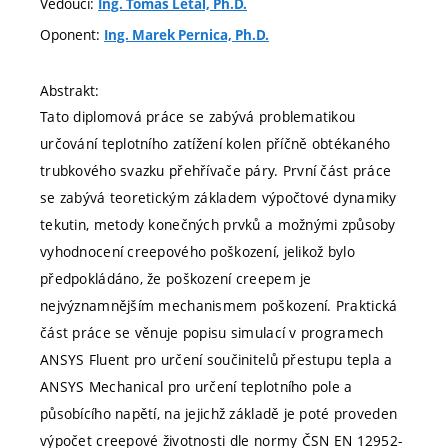
Vedoucí:
Ing. Tomáš Létal, Ph.D.
Oponent:
Ing. Marek Pernica, Ph.D.
Abstrakt:
Tato diplomová práce se zabývá problematikou
určování teplotního zatížení kolen příčně obtékaného
trubkového svazku přehřívače páry. První část práce
se zabývá teoretickým základem výpočtové dynamiky
tekutin, metody konečných prvků a možnými způsoby
vyhodnocení creepového poškození, jelikož bylo
předpokládáno, že poškození creepem je
nejvýznamnějším mechanismem poškození. Praktická
část práce se věnuje popisu simulací v programech
ANSYS Fluent pro určení součinitelů přestupu tepla a
ANSYS Mechanical pro určení teplotního pole a
působícího napětí, na jejichž základě je poté proveden
výpočet creepové životnosti dle normy ČSN EN 12952-