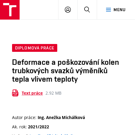
VUT
PŘIHLÁSIT
HLEDAT
MENU
SE
DIPLOMOVÁ PRÁCE
Deformace a poškozování kolen
trubkových svazků výměníků
tepla vlivem teploty
2.92 MB
Text práce
Autor práce:
Ing. Anežka Michálková
Ak. rok:
2021/2022