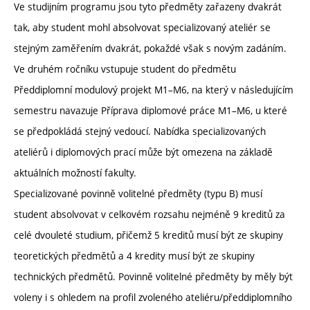
Ve studijním programu jsou tyto předměty zařazeny dvakrát
tak, aby student mohl absolvovat specializovaný ateliér se
stejným zaměřením dvakrát, pokaždé však s novým zadáním.
Ve druhém ročníku vstupuje student do předmětu
Předdiplomní modulový projekt M1–M6, na který v následujícím
semestru navazuje Příprava diplomové práce M1–M6, u které
se předpokládá stejný vedoucí. Nabídka specializovaných
ateliérů i diplomových prací může být omezena na základě
aktuálních možností fakulty.
Specializované povinně volitelné předměty (typu B) musí
student absolvovat v celkovém rozsahu nejméně 9 kreditů za
celé dvouleté studium, přičemž 5 kreditů musí být ze skupiny
teoretických předmětů a 4 kredity musí být ze skupiny
technických předmětů. Povinně volitelné předměty by měly být
voleny i s ohledem na profil zvoleného ateliéru/předdiplomního