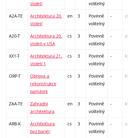
století
volitelný
A2A-TE
Architektura 20.
en
3
Povinně
-
zk
století
volitelný
A20-T
Architektura 20.
cs
3
Povinně
-
zk
století v USA
volitelný
XX1-T
Architektura 21.
cs
3
Povinně
-
kl
století 1
volitelný
ORP-T
Obnova a
cs
3
Povinně
-
kl
rekonstrukce
volitelný
památek
ZAA-TE
Zahradní
en
3
Povinně
-
kl
architektura
volitelný
ARB-K
Architektura
cs
3
Povinně
-
zá
bez bariér
volitelný