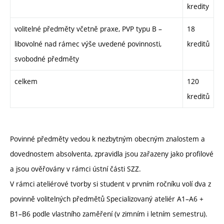
kredity
volitelné předměty včetně praxe, PVP typu B –
18
libovolné nad rámec výše uvedené povinnosti,
kreditů
svobodné předměty
celkem
120
kreditů
Povinné předměty vedou k nezbytným obecným znalostem a
dovednostem absolventa, zpravidla jsou zařazeny jako profilové
a jsou ověřovány v rámci ústní části SZZ.
V rámci ateliérové tvorby si student v prvním ročníku volí dva z
povinně volitelných předmětů Specializovaný ateliér A1–A6 +
B1–B6 podle vlastního zaměření (v zimním i letním semestru).