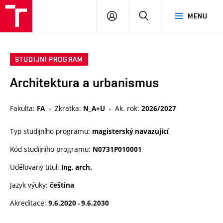
VUT
PŘIHLÁSIT
HLEDAT
MENU
SE
STUDIJNÍ PROGRAM
Architektura a urbanismus
Fakulta:
Zkratka:
Ak. rok:
FA
N_A+U
2026/2027
Typ studijního programu:
magisterský navazující
Kód studijního programu:
N0731P010001
Udělovaný titul:
Ing. arch.
Jazyk výuky:
čeština
Akreditace:
9.6.2020 - 9.6.2030