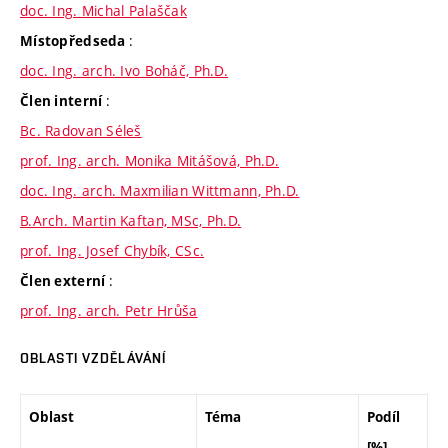
doc. Ing. Michal Palaščak
:
Místopředseda
doc. Ing. arch. Ivo Boháč, Ph.D.
:
Člen interní
Bc. Radovan Séleš
prof. Ing. arch. Monika Mitášová, Ph.D.
doc. Ing. arch. Maxmilian Wittmann, Ph.D.
B.Arch. Martin Kaftan, MSc, Ph.D.
prof. Ing. Josef Chybík, CSc.
:
Člen externí
prof. Ing. arch. Petr Hrůša
OBLASTI VZDĚLÁVÁNÍ
Oblast
Téma
Podíl
[%]