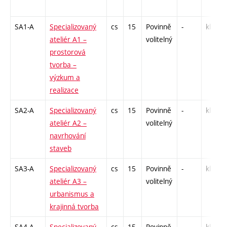
SA1-A
Specializovaný
cs
15
Povinně
-
kl
ateliér A1 –
volitelný
prostorová
tvorba –
výzkum a
realizace
SA2-A
Specializovaný
cs
15
Povinně
-
kl
ateliér A2 –
volitelný
navrhování
staveb
SA3-A
Specializovaný
cs
15
Povinně
-
kl
ateliér A3 –
volitelný
urbanismus a
krajinná tvorba
SA4-A
Specializovaný
cs
15
Povinně
-
kl