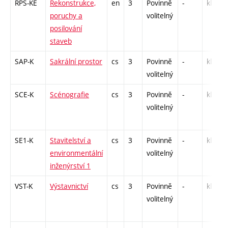
RPS-KE
Rekonstrukce,
en
3
Povinně
-
kl
poruchy a
volitelný
posilování
staveb
SAP-K
Sakrální prostor
cs
3
Povinně
-
kl
volitelný
SCE-K
Scénografie
cs
3
Povinně
-
kl
volitelný
SE1-K
Stavitelství a
cs
3
Povinně
-
kl
environmentální
volitelný
inženýrství 1
VST-K
Výstavnictví
cs
3
Povinně
-
kl
volitelný