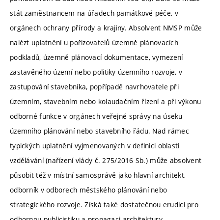
stát zaměstnancem na úřadech památkové péče, v
orgánech ochrany přírody a krajiny. Absolvent NMSP může
nalézt uplatnění u pořizovatelů územně plánovacích
podkladů, územně plánovací dokumentace, vymezení
zastavěného území nebo politiky územního rozvoje, v
zastupování stavebníka, popřípadě navrhovatele při
územním, stavebním nebo kolaudačním řízení a při výkonu
odborné funkce v orgánech veřejné správy na úseku
územního plánování nebo stavebního řádu. Nad rámec
typických uplatnění vyjmenovaných v definici oblasti
vzdělávání (nařízení vlády č. 275/2016 Sb.) může absolvent
působit též v místní samosprávě jako hlavní architekt,
odborník v odborech městského plánování nebo
strategického rozvoje. Získá také dostatečnou erudici pro
odbornou publicistiku a propagaci architektury.