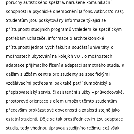
poruchy autistického spektra, narušené komunikační
schopnosti a psychické onemocnění (alfons.vutbr.cz/o-nas).
Studentům jsou poskytovány informace týkající se
přístupnosti studijních programů vzhledem ke specifickým
potřebám uchazeče, informace o architektonické
přístupnosti jednotlivých fakult a součástí univerzity, o
možnostech ubytování na kolejích VUT, o možnostech
adaptace přijímacího řízení a adaptaci samotného studia. K
dalším službám centra pro studenty se specifickými
vzdělávacími potřebami pak také patří tlumočnický a
přepisovatelský servis, či asistenční služby – průvodcovské,
prostorové orientace s cílem umožnit těmto studentům
především prokázat své dovednosti a znalosti stejně jako
ostatní studenti. Děje se tak prostřednictvím tzv. adaptace
studia, tedy vhodnou úpravou studijního režimu, což však