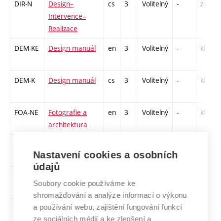
DIR-N
Design–
cs
3
Volitelný
-
zá
Intervence–
Realizace
DEM-KE
Design manuál
en
3
Volitelný
-
kl
DEM-K
Design manuál
cs
3
Volitelný
-
kl
FOA-NE
Fotografie a
en
3
Volitelný
-
kl
architektura
FOA-N
Fotografie a
cs
3
Volitelný
-
kl
Nastavení cookies a osobních
architektura
údajů
GRT-NE
Grafické
en
3
Volitelný
-
kl
Soubory cookie používáme ke
techniky
shromažďování a analýze informací o výkonu
a používání webu, zajištění fungování funkcí
IKK-TE
Interkulturní
en
3
Volitelný
-
kl
ze sociálních médií a ke zlepšení a
komunikace