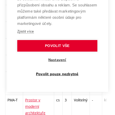
přizpůsobení obsahu a reklam. Se souhlasem
KTA-T
Kapitoly z teorie
cs
3
Volitelný
-
kl
můžeme také předávat marketingovým
architektury
platformám některé osobní údaje pro
marketingové účely.
KOA-T
Kompozice v
cs
2
Volitelný
-
kl
Zjistit více
architektuře
PRE-N
Marketing pro
cs
3
Volitelný
-
kl
POVOLIT VŠE
architekty
PRE-NE
Marketing pro
en
2
Volitelný
-
kl
Nastavení
architekty
Povolit pouze nezbytné
OA1-N
Odborná
en
2
Volitelný
-
zá,zk
angličtina 1
(úroveň B2)
PMA-T
Prostor v
cs
3
Volitelný
-
kl
moderní
architektuře