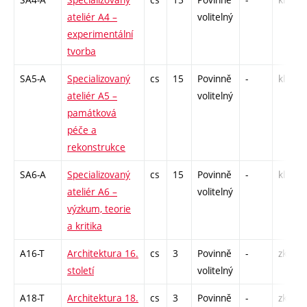
ateliér A4 –
volitelný
experimentální
tvorba
SA5-A
Specializovaný
cs
15
Povinně
-
kl
ateliér A5 –
volitelný
památková
péče a
rekonstrukce
SA6-A
Specializovaný
cs
15
Povinně
-
kl
ateliér A6 –
volitelný
výzkum, teorie
a kritika
A16-T
Architektura 16.
cs
3
Povinně
-
zk
století
volitelný
A18-T
Architektura 18.
cs
3
Povinně
-
zk