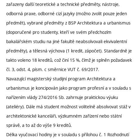
zařazeny další teoretické a technické předměty, nástroje,
odborná praxe, odborné cizí jazyky (možno zvolit pouze jeden
předmět), vybrané předměty z BSP Architektura a urbanismus
(doporučené pro studenty, kteří ve svém předchozím
bakalářském studiu na jiné fakultě neabsolvovali ekvivalentní
předměty), a tělesná výchova (1 kredit, zápočet). Standardně je
takto voleno 18 kreditů, což činí 15 %, čímž je splněn požadavek
čl. 3, odst. 4, písm. c směrnice VUT č. 69/2017.
Navazující magisterský studijní program Architektura a
urbanismus je koncipován jako program profesní a v souladu s
nařízením vlády 274/2016 Sb. zahrnuje praktickou výuku
(ateliéry). Dále má student možnost volitelně absolvovat stáž v
architektonické kanceláři, výzkumném zařízení nebo státní
správě, a to až do výše 9 kreditů.
Délka vyučovací hodiny je v souladu s přílohou č. 1 Rozhodnutí