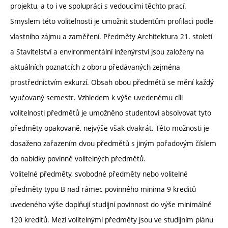
projektu, a to i ve spolupráci s vedoucími těchto prací.
Smyslem této volitelnosti je umožnit studentům profilaci podle
vlastního zájmu a zaměření. Předměty Architektura 21. století
a Stavitelství a environmentální inženýrství jsou založeny na
aktuálních poznatcích z oboru předávaných zejména
prostřednictvím exkurzí. Obsah obou předmětů se mění každý
vyučovaný semestr. Vzhledem k výše uvedenému cíli
volitelnosti předmětů je umožněno studentovi absolvovat tyto
předměty opakovaně, nejvýše však dvakrát. Této možnosti je
dosaženo zařazením dvou předmětů s jiným pořadovým číslem
do nabídky povinně volitelných předmětů.
Volitelné předměty, svobodné předměty nebo volitelné
předměty typu B nad rámec povinného minima 9 kreditů
uvedeného výše doplňují studijní povinnost do výše minimálně
120 kreditů. Mezi volitelnými předměty jsou ve studijním plánu