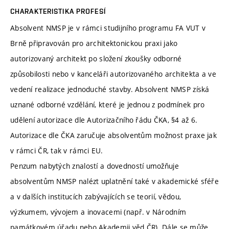
CHARAKTERISTIKA PROFESÍ
Absolvent NMSP je v rámci studijního programu FA VUT v
Brně připravován pro architektonickou praxi jako
autorizovaný architekt po složení zkoušky odborné
způsobilosti nebo v kanceláři autorizovaného architekta a ve
vedení realizace jednoduché stavby. Absolvent NMSP získá
uznané odborné vzdělání, které je jednou z podmínek pro
udělení autorizace dle Autorizačního řádu ČKA, §4 až 6.
Autorizace dle ČKA zaručuje absolventům možnost praxe jak
v rámci ČR, tak v rámci EU.
Penzum nabytých znalostí a dovedností umožňuje
absolventům NMSP nalézt uplatnění také v akademické sféře
a v dalších institucích zabývajících se teorií, vědou,
výzkumem, vývojem a inovacemi (např. v Národním
památkovém úřadu nebo Akademii věd ČR). Dále se může