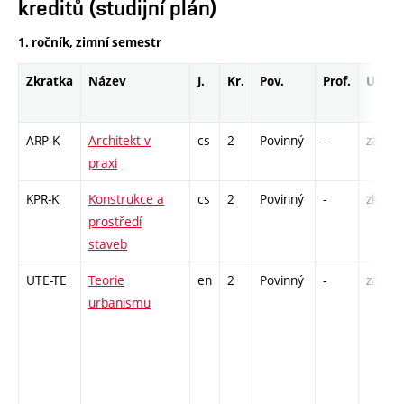
kreditů (studijní plán)
1. ročník, zimní semestr
Zkratka
Název
J.
Kr.
Pov.
Prof.
Uk.
ARP-K
Architekt v
cs
2
Povinný
-
zá,zk
praxi
KPR-K
Konstrukce a
cs
2
Povinný
-
zk
prostředí
staveb
UTE-TE
Teorie
en
2
Povinný
-
zá,zk
urbanismu