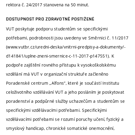
rektora č. 24/2017 stanovena na 50 minut.
DOSTUPNOST PRO ZDRAVOTNĚ POSTIŽENÉ
VUT poskytuje podporu studentům se specifickými
potřebami, podrobnosti jsou uvedeny ve Směrnici č. 11/2017
(www.vutbr.cz/uredni-deska/vnitrni-predpisy-a-dokumenty/-
d141841/uplne-zneni-smernice-c-11-2017-p147551). K
podpoře zajištění rovného přístupu k vysokoškolskému
vzdělání má VUT v organizační struktuře začleněno
Poradenské centrum „Alfons“, které je součástí Institutu
celoživotního vzdělávání VUT a jeho posláním je poskytovat
poradenství a podpůrné služby uchazečům a studentům se
specifickými vzdělávacími potřebami. Specifickými
vzdělávacími potřebami se rozumí poruchy učení, fyzický a
smyslový handicap, chronické somatické onemocnění,