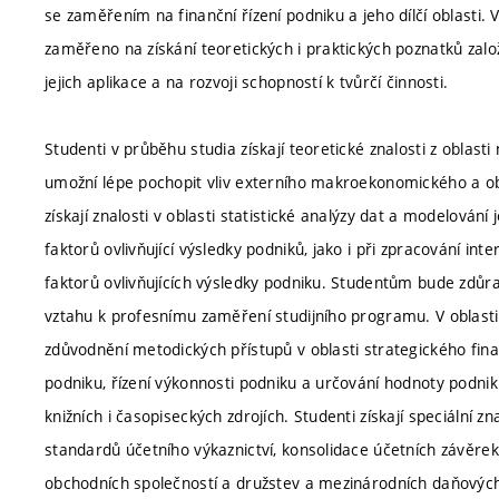
se zaměřením na finanční řízení podniku a jeho dílčí oblasti.
zaměřeno na získání teoretických i praktických poznatků za
jejich aplikace a na rozvoji schopností k tvůrčí činnosti.
Studenti v průběhu studia získají teoretické znalosti z obla
umožní lépe pochopit vliv externího makroekonomického a ob
získají znalosti v oblasti statistické analýzy dat a modelování 
faktorů ovlivňující výsledky podniků, jako i při zpracování int
faktorů ovlivňujících výsledky podniku. Studentům bude zdů
vztahu k profesnímu zaměření studijního programu. V oblasti
zdůvodnění metodických přístupů v oblasti strategického finan
podniku, řízení výkonnosti podniku a určování hodnoty podnik
knižních i časopiseckých zdrojích. Studenti získají speciální z
standardů účetního výkaznictví, konsolidace účetních závěre
obchodních společností a družstev a mezinárodních daňovýc