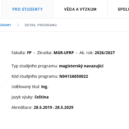
PRO STUDENTY
VĚDA A VÝZKUM
SPOL
OGRAMY
DETAIL PROGRAMU
Fakulta:
Zkratka:
Ak. rok:
FP
MGR-UFRP
2026/2027
Typ studijního programu:
magisterský navazující
Kód studijního programu:
N0413A050022
Udělovaný titul:
Ing.
Jazyk výuky:
čeština
Akreditace:
28.5.2019 - 28.5.2029