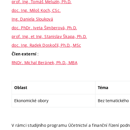
prof. Ing. Tomáš Meluzín, Ph.D.
doc. Ing. Miloš Koch, CSc.
Ing. Daniela Slouková
doc. PhDr. Iveta Šimberová, Ph.D.
prof. Ing. et Ing. Stanislav Škapa, Ph.D.
doc. Ing. Radek Doskočil, Ph.D., MSc
:
Člen externí
RNDr. Michal Beránek, Ph.D., MBA
Oblast
Téma
Ekonomické obory
Bez tematického
V rámci studijního programu Účetnictví a finanční řízení pod