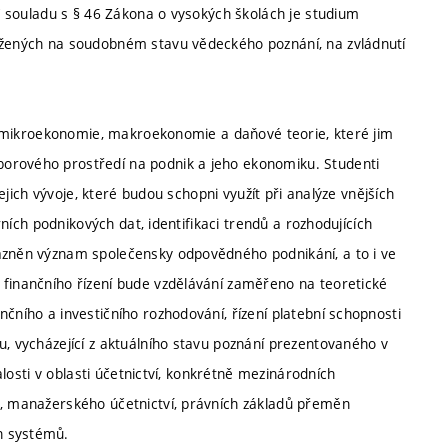
 V souladu s § 46 Zákona o vysokých školách je studium
ložených na soudobném stavu vědeckého poznání, na zvládnutí
sti mikroekonomie, makroekonomie a daňové teorie, které jim
orového prostředí na podnik a jeho ekonomiku. Studenti
jejich vývoje, které budou schopni využít při analýze vnějších
erních podnikových dat, identifikaci trendů a rozhodujících
razněn význam společensky odpovědného podnikání, a to i ve
 finančního řízení bude vzdělávání zaměřeno na teoretické
čního a investičního rozhodování, řízení platební schopnosti
u, vycházející z aktuálního stavu poznání prezentovaného v
nalosti v oblasti účetnictví, konkrétně mezinárodních
k, manažerského účetnictví, právních základů přeměn
h systémů.