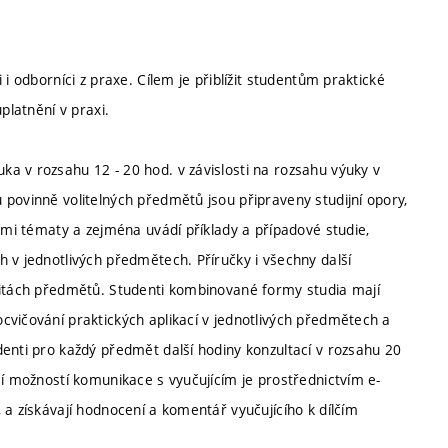
i odborníci z praxe. Cílem je přiblížit studentům praktické
platnění v praxi.
a v rozsahu 12 - 20 hod. v závislosti na rozsahu výuky v
povinně volitelných předmětů jsou připraveny studijní opory,
vými tématy a zejména uvádí příklady a případové studie,
 v jednotlivých předmětech. Příručky i všechny další
litách předmětů. Studenti kombinované formy studia mají
cvičování praktických aplikací v jednotlivých předmětech a
denti pro každý předmět další hodiny konzultací v rozsahu 20
ší možností komunikace s vyučujícím je prostřednictvím e-
 a získávají hodnocení a komentář vyučujícího k dílčím