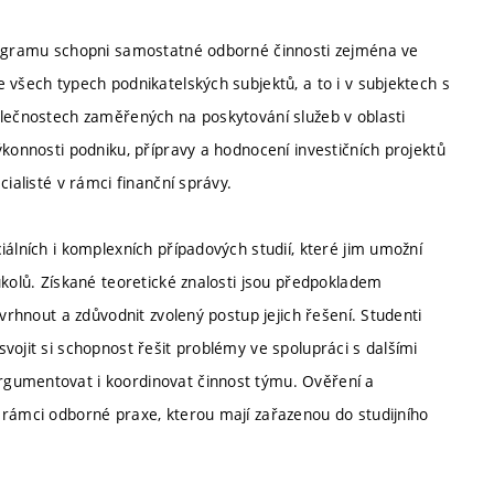
programu schopni samostatné odborné činnosti zejména ve
 všech typech podnikatelských subjektů, a to i v subjektech s
olečnostech zaměřených na poskytování služeb v oblasti
ýkonnosti podniku, přípravy a hodnocení investičních projektů
ialisté v rámci finanční správy.
iálních i komplexních případových studií, které jim umožní
úkolů. Získané teoretické znalosti jsou předpokladem
avrhnout a zdůvodnit zvolený postup jejich řešení. Studenti
vojit si schopnost řešit problémy ve spolupráci s dalšími
rgumentovat i koordinovat činnost týmu. Ověření a
 rámci odborné praxe, kterou mají zařazenou do studijního