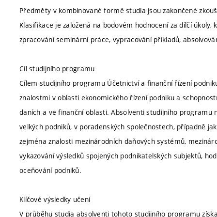
Předměty v kombinované formě studia jsou zakončené zkouš
Klasifikace je založená na bodovém hodnocení za dílčí úkoly,
zpracování seminární práce, vypracování příkladů, absolvován
Cíl studijního programu
Cílem studijního programu Účetnictví a finanční řízení podnik
znalostmi v oblasti ekonomického řízení podniku a schopnostm
daních a ve finanční oblasti. Absolventi studijního programu
velkých podniků, v poradenských společnostech, případně jako
zejména znalosti mezinárodních daňových systémů, mezináro
vykazování výsledků spojených podnikatelských subjektů, hodn
oceňování podniků.
Klíčové výsledky učení
V průběhu studia absolventi tohoto studijního programu získaj