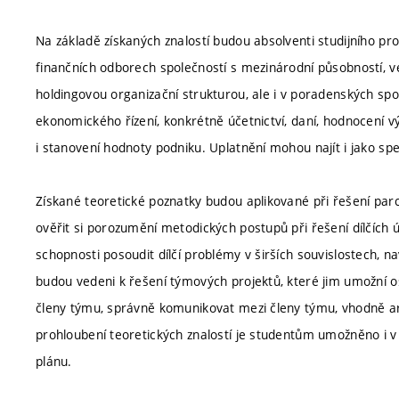
Na základě získaných znalostí budou absolventi studijního 
finančních odborech společností s mezinárodní působností, ve
holdingovou organizační strukturou, ale i v poradenských sp
ekonomického řízení, konkrétně účetnictví, daní, hodnocení v
i stanovení hodnoty podniku. Uplatnění mohou najít i jako spec
Získané teoretické poznatky budou aplikované při řešení parc
ověřit si porozumění metodických postupů při řešení dílčích 
schopnosti posoudit dílčí problémy v širších souvislostech, n
budou vedeni k řešení týmových projektů, které jim umožní os
členy týmu, správně komunikovat mezi členy týmu, vhodně a
prohloubení teoretických znalostí je studentům umožněno i v
plánu.