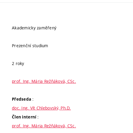
Akademicky zaměřený
Prezenční studium
2 roky
prof. Ing. Mária Režňáková, CSc.
:
Předseda
doc. Ing. Vít Chlebovský, Ph.D.
:
Člen interní
prof. Ing. Mária Režňáková, CSc.