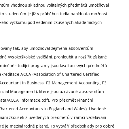
dentům vhodnou skladnou volitelných předmětů umožňoval
to studentům je již v průběhu studia nabídnuta možnost
olského výzkumu pod vedením zkušených akademických
ncipovaný tak, aby umožňoval zejména absolventům
né vysokoškolské vzdělání, prohloubit a rozšířit získané
 zmíněné studijní programy jsou kvalitou svých předmětů
kreditace ACCA (Association of Chartered Certified
 Accountant in Business, F2 Management Accounting, F3
nancial Management), které jsou uznávané absolventům
/data/ACCA_informace.pdf). Pro předmět Finanční
f Chartered Accountants in England and Wales). Uvedené
uznání zkoušek z uvedených předmětů v rámci vzdělávání
teré je mezinárodně platné. To vytváří předpoklady pro dobré