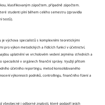
kou, klasifikovaným zápočtem, případně zápočtem.
 které studenti plní během celého semestru (zpravidla
í testů).
u je výchova specialistů s komplexními teoretickými
i pro výkon metodických a řídících funkcí v účetnictví,
 najdou uplatnění ve vrcholovém vedení zejména středních a
 specialisté v orgánech finanční správy. Využijí přitom
dního účetního reportingu, metod konsolidovaného
ocení výkonnosti podniků, controllingu, finančního řízení a
í všeobecné i odborné znalosti, které podpoří jejich