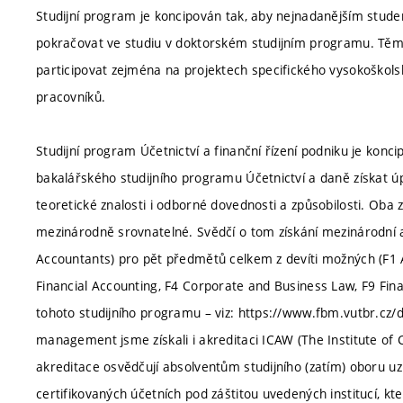
Studijní program je koncipován tak, aby nejnadanějším stu
pokračovat ve studiu v doktorském studijním programu. Těm
participovat zejména na projektech specifického vysokošk
pracovníků.
Studijní program Účetnictví a finanční řízení podniku je ko
bakalářského studijního programu Účetnictví a daně získat úpl
teoretické znalosti i odborné dovednosti a způsobilosti. Oba
mezinárodně srovnatelné. Svědčí o tom získání mezinárodní a
Accountants) pro pět předmětů celkem z devíti možných (F1
Financial Accounting, F4 Corporate and Business Law, F9 Fi
tohoto studijního programu – viz: https://www.fbm.vutbr.cz
management jsme získali i akreditaci ICAW (The Institute o
akreditace osvědčují absolventům studijního (zatím) oboru 
certifikovaných účetních pod záštitou uvedených institucí, k