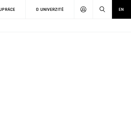
PŘIHLÁSIT
HLEDAT
UPRÁCE
O UNIVERZITĚ
EN
SE