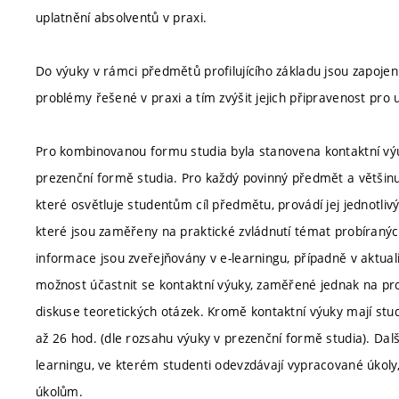
uplatnění absolventů v praxi.
Do výuky v rámci předmětů profilujícího základu jsou zapojeni 
problémy řešené v praxi a tím zvýšit jejich připravenost pro u
Pro kombinovanou formu studia byla stanovena kontaktní výuk
prezenční formě studia. Pro každý povinný předmět a většinu 
které osvětluje studentům cíl předmětu, provádí jej jednotli
které jsou zaměřeny na praktické zvládnutí témat probíraných
informace jsou zveřejňovány v e-learningu, případně v aktua
možnost účastnit se kontaktní výuky, zaměřené jednak na pro
diskuse teoretických otázek. Kromě kontaktní výuky mají stu
až 26 hod. (dle rozsahu výuky v prezenční formě studia). Dal
learningu, ve kterém studenti odevzdávají vypracované úkoly,
úkolům.