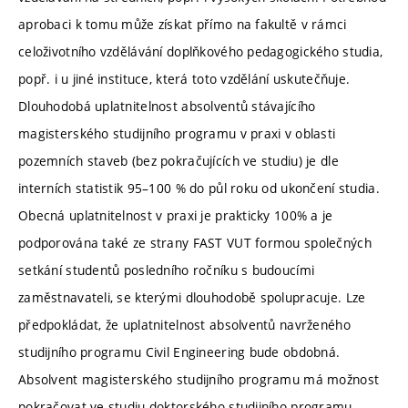
aprobaci k tomu může získat přímo na fakultě v rámci
celoživotního vzdělávání doplňkového pedagogického studia,
popř. i u jiné instituce, která toto vzdělání uskutečňuje.
Dlouhodobá uplatnitelnost absolventů stávajícího
magisterského studijního programu v praxi v oblasti
pozemních staveb (bez pokračujících ve studiu) je dle
interních statistik 95–100 % do půl roku od ukončení studia.
Obecná uplatnitelnost v praxi je prakticky 100% a je
podporována také ze strany FAST VUT formou společných
setkání studentů posledního ročníku s budoucími
zaměstnavateli, se kterými dlouhodobě spolupracuje. Lze
předpokládat, že uplatnitelnost absolventů navrženého
studijního programu Civil Engineering bude obdobná.
Absolvent magisterského studijního programu má možnost
pokračovat ve studiu doktorského studijního programu,