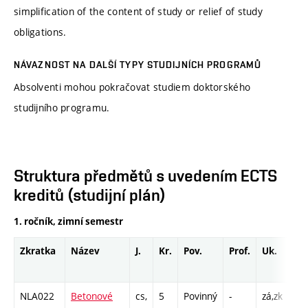
simplification of the content of study or relief of study
obligations.
NÁVAZNOST NA DALŠÍ TYPY STUDIJNÍCH PROGRAMŮ
Absolventi mohou pokračovat studiem doktorského
studijního programu.
Struktura předmětů s uvedením ECTS
kreditů (studijní plán)
1. ročník, zimní semestr
Zkratka
Název
J.
Kr.
Pov.
Prof.
Uk.
Ho
ro
NLA022
Betonové
cs,
5
Povinný
-
zá,zk
P -