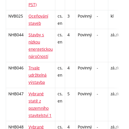
PST)
NVB025
Oceňování
cs,
3
Povinný
-
kl
P -
staveb
en
C1
NHB044
Stavby s
cs,
4
Povinný
-
zá,zk
P -
nízkou
en
C1
energetickou
náročností
NHB046
Trvale
cs,
4
Povinný
-
zá,zk
P -
udržitelná
en
C1
výstavba
NHB047
Vybrané
cs,
5
Povinný
-
zá,zk
P -
statě z
en
C1
pozemního
stavitelství 1
NHB048
Vybrané
cs,
4
Povinný
-
zá,zk
P -