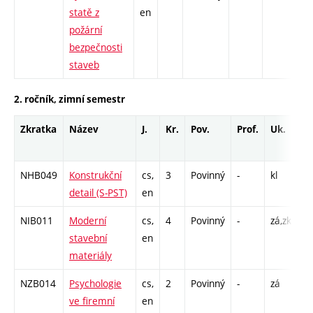
statě z
en
C1
požární
bezpečnosti
staveb
2. ročník, zimní semestr
Zkratka
Název
J.
Kr.
Pov.
Prof.
Uk.
H
r
NHB049
Konstrukční
cs,
3
Povinný
-
kl
C1
detail (S-PST)
en
NIB011
Moderní
cs,
4
Povinný
-
zá,zk
P 
stavební
en
C1
materiály
NZB014
Psychologie
cs,
2
Povinný
-
zá
P 
ve firemní
en