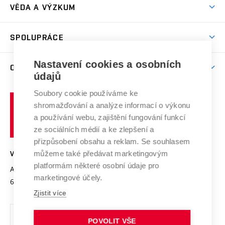
Dny otevřených dveří
VĚDA A VÝZKUM
Sport na VUT
(externí
Studijní programy
Poplatky za studium
Uznání zahraničního vzdělání
Knihovny
Aktivity pro juniory
Studentský život
odkaz)
Věda a výzkum na VUT
Harmonogram akademického roku
Zpracování osobních údajů studentů
Sociální bezpečí
SPOLUPRÁCE
Celoživotní vzdělávání
Brno
Podpora excelence
Závěrečné práce
Studium bez bariér
Zpracování osobních údajů uchazečů o studium
Firemní spolupráce
Mezinárodní vědecká rada
Nastavení cookies a osobních
O UNIVERZITĚ
Doktorské studium
Podpora podnikání
E-přihláška
údajů
Zahraniční spolupráce
Systém zajišťování kvality výzkumu
Profil univerzity
Spolupráce se školami
Soubory cookie používáme ke
Vysoké
Výzkumné infrastruktury
shromažďování a analýze informací o výkonu
Udržitelná univerzita
učení
Služby univerzity
Transfer znalostí
a používání webu, zajištění fungování funkcí
technické
Podnikavá univerzita / ContriBUTe
Mezinárodní dohody
ze sociálních médií a ke zlepšení a
Open Science
v
Bezpečná univerzita
přizpůsobení obsahu a reklam. Se souhlasem
Univerzitní sítě
Brně
Projekty
můžeme také předávat marketingovým
VYSOKÉ UČENÍ TECHNICKÉ V BRNĚ
Vyznamenání
platformám některé osobní údaje pro
Projekty ze strukturálních fondů
Antonínská 548/1
www.vut.cz
marketingové účely.
Organizační struktura
602 00 Brno
vut@vutbr.cz
Specifický výzkum
Zjistit více
Úřední deska
Ochrana osobních údajů
POVOLIT VŠE