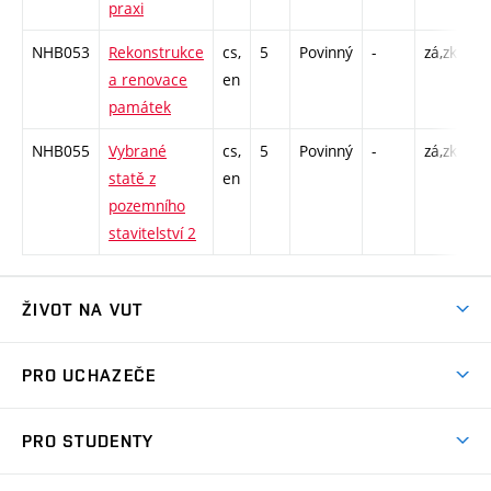
praxi
NHB053
Rekonstrukce
cs,
5
Povinný
-
zá,zk
P 
a renovace
en
C1
památek
NHB055
Vybrané
cs,
5
Povinný
-
zá,zk
P 
statě z
en
C1
pozemního
stavitelství 2
ŽIVOT NA VUT
Atmosféra VUT
PRO UCHAZEČE
Prostory školy
Proč na VUT
Koleje
PRO STUDENTY
Studijní programy
Stravování
Předměty
Studijní předpisy
Studium a stáže v zahraničí
Stipendia