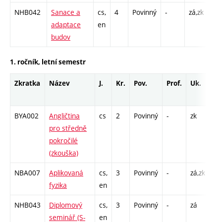
NHB042
Sanace a
cs,
4
Povinný
-
zá,zk
P -
adaptace
en
C1 
budov
1. ročník, letní semestr
Zkratka
Název
J.
Kr.
Pov.
Prof.
Uk.
Ho
ro
BYA002
Angličtina
cs
2
Povinný
-
zk
K 
pro středně
pokročilé
(zkouška)
NBA007
Aplikovaná
cs,
3
Povinný
-
zá,zk
P -
fyzika
en
C1
NHB043
Diplomový
cs,
3
Povinný
-
zá
S 
seminář (S-
en