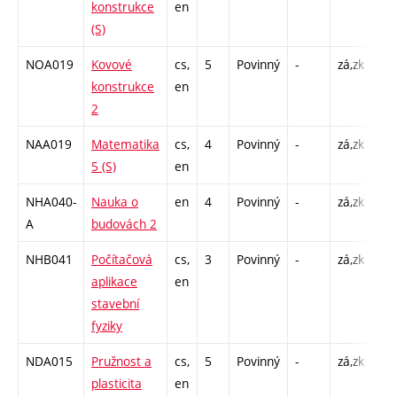
konstrukce
en
C1 
(S)
NOA019
Kovové
cs,
5
Povinný
-
zá,zk
P -
konstrukce
en
C1 
2
NAA019
Matematika
cs,
4
Povinný
-
zá,zk
P -
5 (S)
en
C1 
NHA040-
Nauka o
en
4
Povinný
-
zá,zk
P -
A
budovách 2
C1 
NHB041
Počítačová
cs,
3
Povinný
-
zá,zk
P -
aplikace
en
C1 
stavební
fyziky
NDA015
Pružnost a
cs,
5
Povinný
-
zá,zk
P -
plasticita
en
C1 