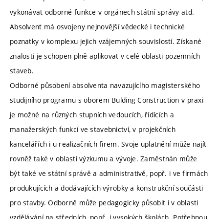
vykonávat odborné funkce v orgánech státní správy atd.
Absolvent má osvojeny nejnovější vědecké i technické
poznatky v komplexu jejich vzájemných souvislostí. Získané
znalosti je schopen plně aplikovat v celé oblasti pozemních
staveb.
Odborné působení absolventa navazujícího magisterského
studijního programu s oborem Bulding Construction v praxi
je možné na různých stupních vedoucích, řídících a
manažerských funkcí ve stavebnictví, v projekčních
kancelářích i u realizačních firem. Svoje uplatnění může najít
rovněž také v oblasti výzkumu a vývoje. Zaměstnán může
být také ve státní správě a administrativě, popř. i ve firmách
produkujících a dodávajících výrobky a konstrukční součásti
pro stavby. Odborně může pedagogicky působit i v oblasti
vzdělávání na středních, popř. i vysokých školách. Potřebnou