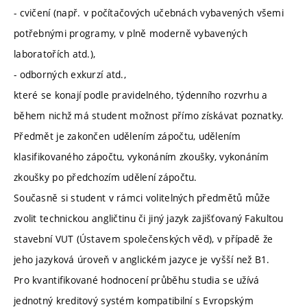
- cvičení (např. v počítačových učebnách vybavených všemi
potřebnými programy, v plně moderně vybavených
laboratořích atd.),
- odborných exkurzí atd.,
které se konají podle pravidelného, týdenního rozvrhu a
během nichž má student možnost přímo získávat poznatky.
Předmět je zakončen udělením zápočtu, udělením
klasifikovaného zápočtu, vykonáním zkoušky, vykonáním
zkoušky po předchozím udělení zápočtu.
Současně si student v rámci volitelných předmětů může
zvolit technickou angličtinu či jiný jazyk zajišťovaný Fakultou
stavební VUT (Ústavem společenských věd), v případě že
jeho jazyková úroveň v anglickém jazyce je vyšší než B1.
Pro kvantifikované hodnocení průběhu studia se užívá
jednotný kreditový systém kompatibilní s Evropským