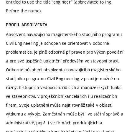
entitled to use the title “engineer” (abbreviated to Ing.
Before the name).
PROFIL ABSOLVENTA
Absolvent navazujícího magisterského studijního programu
Civil Engineering je schopen se orientovat v odborné
problematice, je plně odborně připraven pro výkon povolání
a pro své úspěšné uplatnění především ve stavební praxi.
Odborné působení absolventa navazujícího magisterského
studijního programu Civil Engineering v praxi je možné na
různých stupních vedoucích, řídících a manažerských funkcí
ve stavebnictví, v projekčních kancelářích i u realizačních
firem. Svoje uplatnění může najít rovněž také v oblasti
výzkumu a vývoje. Zaměstnán může být i ve státní správě a
administrativě, popř. i ve firmách produkujících a
dodávajících výrobky a konstrukční součásti pro stavby.