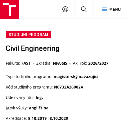
VUT
PŘIHLÁSIT
HLEDAT
MENU
SE
STUDIJNÍ PROGRAM
Civil Engineering
Fakulta:
Zkratka:
Ak. rok:
FAST
NPA-SIS
2026/2027
Typ studijního programu:
magisterský navazující
Kód studijního programu:
N0732A260024
Udělovaný titul:
Ing.
Jazyk výuky:
angličtina
Akreditace:
8.10.2019 - 8.10.2029