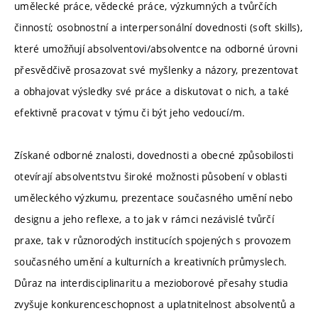
umělecké práce, vědecké práce, výzkumných a tvůrčích
činností; osobnostní a interpersonální dovednosti (soft skills),
které umožňují absolventovi/absolventce na odborné úrovni
přesvědčivě prosazovat své myšlenky a názory, prezentovat
a obhajovat výsledky své práce a diskutovat o nich, a také
efektivně pracovat v týmu či být jeho vedoucí/m.
Získané odborné znalosti, dovednosti a obecné způsobilosti
otevírají absolventstvu široké možnosti působení v oblasti
uměleckého výzkumu, prezentace současného umění nebo
designu a jeho reflexe, a to jak v rámci nezávislé tvůrčí
praxe, tak v různorodých institucích spojených s provozem
současného umění a kulturních a kreativních průmyslech.
Důraz na interdisciplinaritu a mezioborové přesahy studia
zvyšuje konkurenceschopnost a uplatnitelnost absolventů a