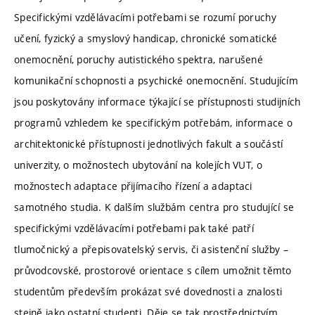
Specifickými vzdělávacími potřebami se rozumí poruchy
učení, fyzický a smyslový handicap, chronické somatické
onemocnění, poruchy autistického spektra, narušené
komunikační schopnosti a psychické onemocnění. Studujícím
jsou poskytovány informace týkající se přístupnosti studijních
programů vzhledem ke specifickým potřebám, informace o
architektonické přístupnosti jednotlivých fakult a součástí
univerzity, o možnostech ubytování na kolejích VUT, o
možnostech adaptace přijímacího řízení a adaptaci
samotného studia. K dalším službám centra pro studující se
specifickými vzdělávacími potřebami pak také patří
tlumočnický a přepisovatelský servis, či asistenční služby –
průvodcovské, prostorové orientace s cílem umožnit těmto
studentům především prokázat své dovednosti a znalosti
stejně jako ostatní studenti. Děje se tak prostřednictvím