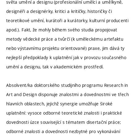
světa umění a designu (profesionální umělci a umělkyně,
designéři a designérky, kritici a kritičky, historičky či
teoretikové umění, kurátoři a kurátorky, kulturní producenti
apod.). Fakt, že mohly během svého studia propojovat
metody vědecké práce a tvůrčí (k uměleckému artefaktu
nebo výstavnímu projektu orientované) praxe, jim dává ty
nejlepší předpoklady k uplatnění jak v provozu současného
umění a designu, tak v akademickém prostředí.
Absolvent/ka doktorského studijního programu Research in
Art and Design disponuje znalostmi a dovednostmi ve třech
hlavních oblastech, jejichž synergie umožňuje široké
uplatnění: vysoce odborné teoretické znalosti i praktické
dovednosti úzce související s tématem disertační práce;
odborné znalosti a dovednosti nezbytné pro vykonávání