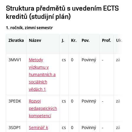
Struktura předmětů s uvedením ECTS
kreditů (studijní plán)
1. ročník, zimní semestr
Zkratka
Název
J.
Kr.
Pov.
Prof.
Uk.
H
ro
3MVV1
Metody
cs
0
Povinný
-
zá
S 
výzkumu v
humanitních a
sociálních
vědách 1
3PEDK
Rozvoj
cs
0
Povinný
-
zá
S 
pedagogických
kompetencí
3SDP1
Seminář k
cs
0
Povinný
-
zá
K 