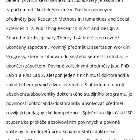
během prvních šesti semestrů studia, který je zakončen
zápočtem od školitele/školitelky. Dalšími povinnými
předměty jsou Research Methods in Humanities and Social
Sciences 1–2, Publishing Research in Art and Design a
Shared Interdisciplinary Theory 1–4, které jsou rovněž
ukončeny zápočtem. Povinný předmět Dissertation Work in
Progress, který je situován do šestého semestru studia, je
ukončen zápočtem. Povinně volitelnými předměty jsou PhD
Lab 1 a PhD Lab 2, alespoň jeden z nich musí doktorand/ka
splnit během prvních dvou let studia. S ohledem na profil
absolventa/absolventky doktorského studijního programu, je
povinností doktoranda/doktorandky absolvovat předmět
rozvíjející pedagogické kompetence. Splnění studijní části ISP
student/ka prokáže absolvováním povinných a povinně
volitelných předmětů před konáním státní doktorské