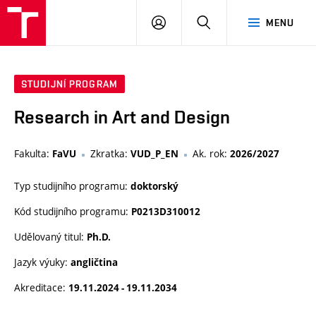
VUT
PŘIHLÁSIT
HLEDAT
MENU
SE
STUDIJNÍ PROGRAM
Research in Art and Design
Fakulta:
Zkratka:
Ak. rok:
FaVU
VUD_P_EN
2026/2027
Typ studijního programu:
doktorský
Kód studijního programu:
P0213D310012
Udělovaný titul:
Ph.D.
Jazyk výuky:
angličtina
Akreditace:
19.11.2024 - 19.11.2034