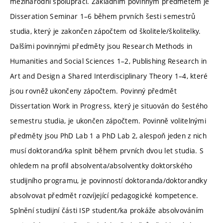
mezinárodní spolupráci. Základním povinným předmětem je
Disseration Seminar 1–6 během prvních šesti semestrů
studia, který je zakončen zápočtem od školitele/školitelky.
Dalšími povinnými předměty jsou Research Methods in
Humanities and Social Sciences 1–2, Publishing Research in
Art and Design a Shared Interdisciplinary Theory 1–4, které
jsou rovněž ukončeny zápočtem. Povinný předmět
Dissertation Work in Progress, který je situován do šestého
semestru studia, je ukončen zápočtem. Povinně volitelnými
předměty jsou PhD Lab 1 a PhD Lab 2, alespoň jeden z nich
musí doktorand/ka splnit během prvních dvou let studia. S
ohledem na profil absolventa/absolventky doktorského
studijního programu, je povinností doktoranda/doktorandky
absolvovat předmět rozvíjející pedagogické kompetence.
Splnění studijní části ISP student/ka prokáže absolvováním