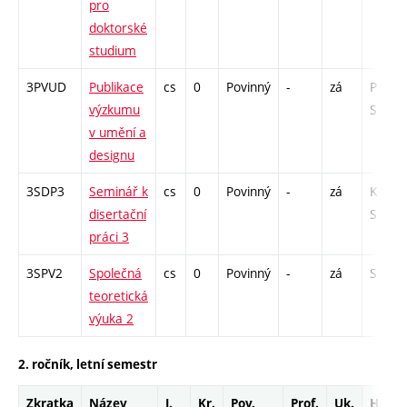
pro
doktorské
studium
3PVUD
Publikace
cs
0
Povinný
-
zá
P - 6 /
výzkumu
S - 6
v umění a
designu
3SDP3
Seminář k
cs
0
Povinný
-
zá
K - 6 /
disertační
S - 6
práci 3
3SPV2
Společná
cs
0
Povinný
-
zá
S - 12
teoretická
výuka 2
2. ročník, letní semestr
Zkratka
Název
J.
Kr.
Pov.
Prof.
Uk.
Hod.