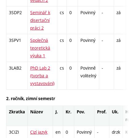
vědách 2
3SDP2
Seminář k
cs
0
Povinný
-
zá
K - 6
disertační
S - 6
práci 2
3SPV1
Společná
cs
0
Povinný
-
zá
S - 1
teoretická
výuka 1
3LAB2
PhD Lab 2
cs
0
Povinně
-
zá
S - 1
(tvorba a
volitelný
vystavování)
2. ročník, zimní semestr
Zkratka
Název
J.
Kr.
Pov.
Prof.
Uk.
Hod.
rozsa
3CIZI
Cizí jazyk
en
0
Povinný
-
drzk
K - 12