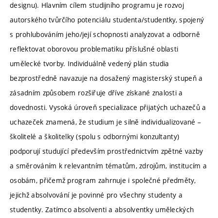
designu). Hlavním cílem studijního programu je rozvoj
autorského tvůrčího potenciálu studenta/studentky, spojený
s prohlubováním jeho/její schopnosti analyzovat a odborně
reflektovat oborovou problematiku příslušné oblasti
umělecké tvorby. Individuálně vedený plán studia
bezprostředně navazuje na dosažený magisterský stupeň a
zásadním způsobem rozšiřuje dříve získané znalosti a
dovednosti. Vysoká úroveň specializace přijatých uchazečů a
uchazeček znamená, že studium je silně individualizované –
školitelé a školitelky (spolu s odbornými konzultanty)
podporují studující především prostřednictvím zpětné vazby
a směrováním k relevantním tématům, zdrojům, institucím a
osobám, přičemž program zahrnuje i společné předměty,
jejichž absolvování je povinné pro všechny studenty a
studentky. Zatímco absolventi a absolventky uměleckých