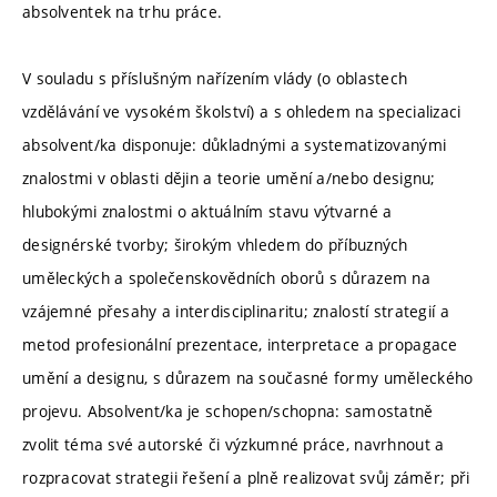
absolventek na trhu práce.
V souladu s příslušným nařízením vlády (o oblastech
vzdělávání ve vysokém školství) a s ohledem na specializaci
absolvent/ka disponuje: důkladnými a systematizovanými
znalostmi v oblasti dějin a teorie umění a/nebo designu;
hlubokými znalostmi o aktuálním stavu výtvarné a
designérské tvorby; širokým vhledem do příbuzných
uměleckých a společenskovědních oborů s důrazem na
vzájemné přesahy a interdisciplinaritu; znalostí strategií a
metod profesionální prezentace, interpretace a propagace
umění a designu, s důrazem na současné formy uměleckého
projevu. Absolvent/ka je schopen/schopna: samostatně
zvolit téma své autorské či výzkumné práce, navrhnout a
rozpracovat strategii řešení a plně realizovat svůj záměr; při