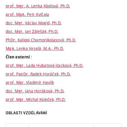
prof. Mgr. A. Lenka Klodová, Ph.D.
prof. MgA. Petr Kvíčala
doc. Mgr. Václav Magid, Ph.D.
doc. Mgr. Jan Zálešák, Ph.D.
PhDr. Kaliopi Chamonikolasová, Ph.D.
MgA. Lenka Veselá, M.A., Ph.D.
:
Člen externí
prof. Mgr. Lada Hubatová-Vacková, Ph.D.
prof. PaeDr. Radek Horáček, Ph.D.
prof. Mgr. Vladimír Havlík
doc. Mgr. Jana Horáková, Ph.D.
prof. Mgr. Michal Koleček, Ph.D.
OBLASTI VZDĚLÁVÁNÍ