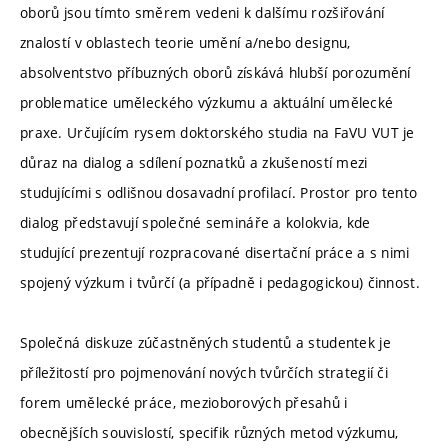
oborů jsou tímto směrem vedeni k dalšímu rozšiřování
znalostí v oblastech teorie umění a/nebo designu,
absolventstvo příbuzných oborů získává hlubší porozumění
problematice uměleckého výzkumu a aktuální umělecké
praxe. Určujícím rysem doktorského studia na FaVU VUT je
důraz na dialog a sdílení poznatků a zkušeností mezi
studujícími s odlišnou dosavadní profilací. Prostor pro tento
dialog představují společné semináře a kolokvia, kde
studující prezentují rozpracované disertační práce a s nimi
spojený výzkum i tvůrčí (a případně i pedagogickou) činnost.
Společná diskuze zúčastněných studentů a studentek je
příležitostí pro pojmenování nových tvůrčích strategií či
forem umělecké práce, mezioborových přesahů i
obecnějších souvislostí, specifik různých metod výzkumu,