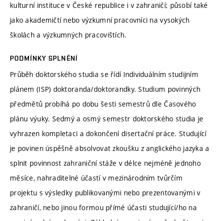
kulturní instituce v České republice i v zahraničí; působí také
jako akademičtí nebo výzkumní pracovníci na vysokých
školách a výzkumných pracovištích.
PODMÍNKY SPLNĚNÍ
Průběh doktorského studia se řídí Individuálním studijním
plánem (ISP) doktoranda/doktorandky. Studium povinných
předmětů probíhá po dobu šesti semestrů dle Časového
plánu výuky. Sedmý a osmý semestr doktorského studia je
vyhrazen kompletaci a dokončení disertační práce. Studující
je povinen úspěšně absolvovat zkoušku z anglického jazyka a
splnit povinnost zahraniční stáže v délce nejméně jednoho
měsíce, nahraditelné účastí v mezinárodním tvůrčím
projektu s výsledky publikovanými nebo prezentovanými v
zahraničí, nebo jinou formou přímé účasti studující/ho na