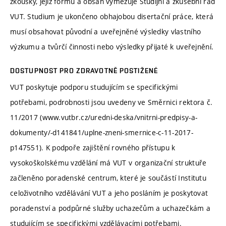
zkoušky, jejíž formu a obsah vymezuje Studijní a zkušební řád
VUT. Studium je ukončeno obhajobou disertační práce, která
musí obsahovat původní a uveřejněné výsledky vlastního
výzkumu a tvůrčí činnosti nebo výsledky přijaté k uveřejnění.
DOSTUPNOST PRO ZDRAVOTNĚ POSTIŽENÉ
VUT poskytuje podporu studujícím se specifickými
potřebami, podrobnosti jsou uvedeny ve Směrnici rektora č.
11/2017 (www.vutbr.cz/uredni-deska/vnitrni-predpisy-a-
dokumenty/-d141841/uplne-zneni-smernice-c-11-2017-
p147551). K podpoře zajištění rovného přístupu k
vysokoškolskému vzdělání má VUT v organizační struktuře
začleněno poradenské centrum, které je součástí Institutu
celoživotního vzdělávání VUT a jeho posláním je poskytovat
poradenství a podpůrné služby uchazečům a uchazečkám a
studujícím se specifickými vzdělávacími potřebami.