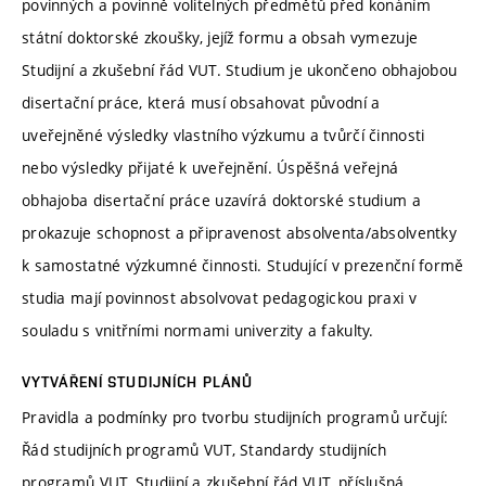
povinných a povinně volitelných předmětů před konáním
státní doktorské zkoušky, jejíž formu a obsah vymezuje
Studijní a zkušební řád VUT. Studium je ukončeno obhajobou
disertační práce, která musí obsahovat původní a
uveřejněné výsledky vlastního výzkumu a tvůrčí činnosti
nebo výsledky přijaté k uveřejnění. Úspěšná veřejná
obhajoba disertační práce uzavírá doktorské studium a
prokazuje schopnost a připravenost absolventa/absolventky
k samostatné výzkumné činnosti. Studující v prezenční formě
studia mají povinnost absolvovat pedagogickou praxi v
souladu s vnitřními normami univerzity a fakulty.
VYTVÁŘENÍ STUDIJNÍCH PLÁNŮ
Pravidla a podmínky pro tvorbu studijních programů určují:
Řád studijních programů VUT, Standardy studijních
programů VUT, Studijní a zkušební řád VUT, příslušná