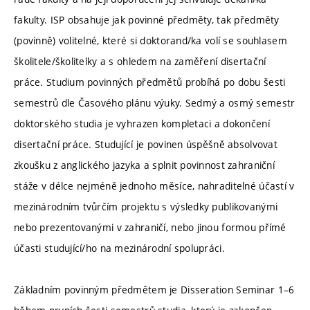
fakulty. ISP obsahuje jak povinné předměty, tak předměty
(povinně) volitelné, které si doktorand/ka volí se souhlasem
školitele/školitelky a s ohledem na zaměření disertační
práce. Studium povinných předmětů probíhá po dobu šesti
semestrů dle Časového plánu výuky. Sedmý a osmý semestr
doktorského studia je vyhrazen kompletaci a dokončení
disertační práce. Studující je povinen úspěšně absolvovat
zkoušku z anglického jazyka a splnit povinnost zahraniční
stáže v délce nejméně jednoho měsíce, nahraditelné účastí v
mezinárodním tvůrčím projektu s výsledky publikovanými
nebo prezentovanými v zahraničí, nebo jinou formou přímé
účasti studující/ho na mezinárodní spolupráci.
Základním povinným předmětem je Disseration Seminar 1–6