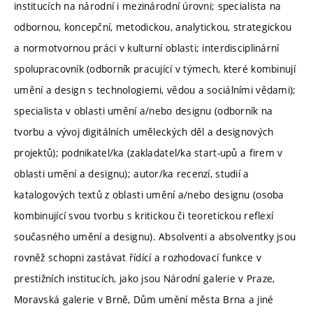
institucích na národní i mezinárodní úrovni; specialista na
odbornou, koncepční, metodickou, analytickou, strategickou
a normotvornou práci v kulturní oblasti; interdisciplinární
spolupracovník (odborník pracující v týmech, které kombinují
umění a design s technologiemi, vědou a sociálními vědami);
specialista v oblasti umění a/nebo designu (odborník na
tvorbu a vývoj digitálních uměleckých děl a designových
projektů); podnikatel/ka (zakladatel/ka start-upů a firem v
oblasti umění a designu); autor/ka recenzí, studií a
katalogových textů z oblasti umění a/nebo designu (osoba
kombinující svou tvorbu s kritickou či teoretickou reflexí
současného umění a designu). Absolventi a absolventky jsou
rovněž schopni zastávat řídící a rozhodovací funkce v
prestižních institucích, jako jsou Národní galerie v Praze,
Moravská galerie v Brně, Dům umění města Brna a jiné