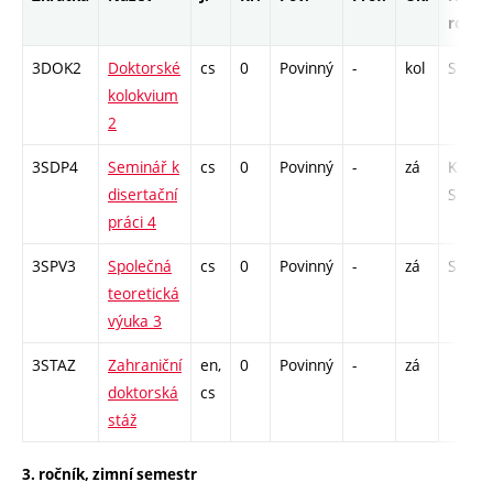
rozsa
3DOK2
Doktorské
cs
0
Povinný
-
kol
S - 6
kolokvium
2
3SDP4
Seminář k
cs
0
Povinný
-
zá
K - 6 /
disertační
S - 6
práci 4
3SPV3
Společná
cs
0
Povinný
-
zá
S - 12
teoretická
výuka 3
3STAZ
Zahraniční
en,
0
Povinný
-
zá
doktorská
cs
stáž
3. ročník, zimní semestr