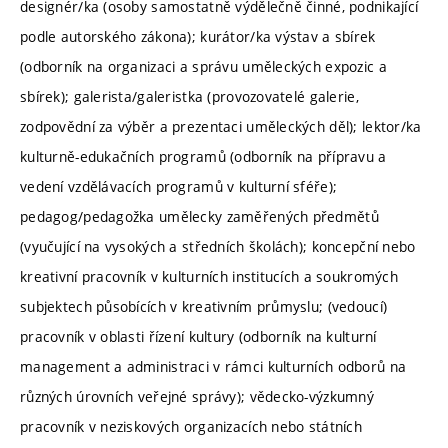
designér/ka (osoby samostatně výdělečně činné, podnikající
podle autorského zákona); kurátor/ka výstav a sbírek
(odborník na organizaci a správu uměleckých expozic a
sbírek); galerista/galeristka (provozovatelé galerie,
zodpovědní za výběr a prezentaci uměleckých děl); lektor/ka
kulturně-edukačních programů (odborník na přípravu a
vedení vzdělávacích programů v kulturní sféře);
pedagog/pedagožka umělecky zaměřených předmětů
(vyučující na vysokých a středních školách); koncepční nebo
kreativní pracovník v kulturních institucích a soukromých
subjektech působících v kreativním průmyslu; (vedoucí)
pracovník v oblasti řízení kultury (odborník na kulturní
management a administraci v rámci kulturních odborů na
různých úrovních veřejné správy); vědecko-výzkumný
pracovník v neziskových organizacích nebo státních