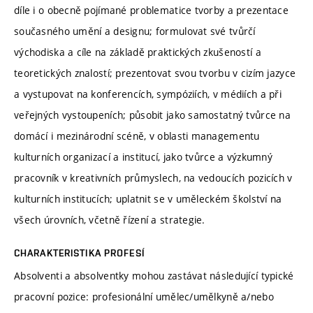
díle i o obecně pojímané problematice tvorby a prezentace
současného umění a designu; formulovat své tvůrčí
východiska a cíle na základě praktických zkušeností a
teoretických znalostí; prezentovat svou tvorbu v cizím jazyce
a vystupovat na konferencích, sympóziích, v médiích a při
veřejných vystoupeních; působit jako samostatný tvůrce na
domácí i mezinárodní scéně, v oblasti managementu
kulturních organizací a institucí, jako tvůrce a výzkumný
pracovník v kreativních průmyslech, na vedoucích pozicích v
kulturních institucích; uplatnit se v uměleckém školství na
všech úrovních, včetně řízení a strategie.
CHARAKTERISTIKA PROFESÍ
Absolventi a absolventky mohou zastávat následující typické
pracovní pozice: profesionální umělec/umělkyně a/nebo