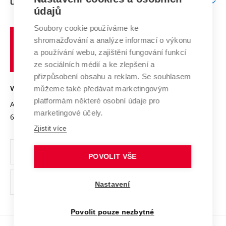
O UNIVERZITĚ
Doktorské studium
Podpora podnikání
E-přihláška
údajů
Zahraniční spolupráce
Systém zajišťování kvality výzkumu
Profil univerzity
Spolupráce se školami
Soubory cookie používáme ke
Vysoké
Výzkumné infrastruktury
shromažďování a analýze informací o výkonu
Udržitelná univerzita
učení
Služby univerzity
Transfer znalostí
a používání webu, zajištění fungování funkcí
technické
Podnikavá univerzita / ContriBUTe
Mezinárodní dohody
ze sociálních médií a ke zlepšení a
Open Science
v
Bezpečná univerzita
přizpůsobení obsahu a reklam. Se souhlasem
Univerzitní sítě
Brně
Projekty
můžeme také předávat marketingovým
VYSOKÉ UČENÍ TECHNICKÉ V BRNĚ
Vyznamenání
platformám některé osobní údaje pro
Projekty ze strukturálních fondů
Antonínská 548/1
www.vut.cz
marketingové účely.
Organizační struktura
602 00 Brno
vut@vutbr.cz
Specifický výzkum
Zjistit více
Úřední deska
Ochrana osobních údajů
POVOLIT VŠE
(externí
Pracovní příležitosti
Nastavení
odkaz)
Podpora a rozvoj zaměstnanců a studujících
Povolit pouze nezbytné
Rovné příležitosti