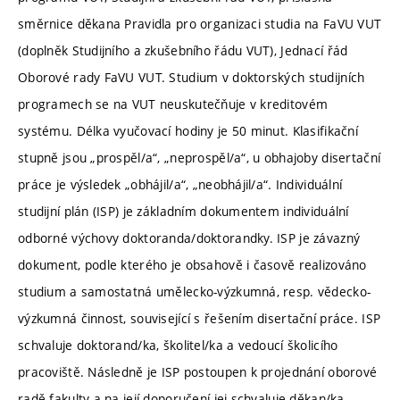
směrnice děkana Pravidla pro organizaci studia na FaVU VUT
(doplněk Studijního a zkušebního řádu VUT), Jednací řád
Oborové rady FaVU VUT. Studium v doktorských studijních
programech se na VUT neuskutečňuje v kreditovém
systému. Délka vyučovací hodiny je 50 minut. Klasifikační
stupně jsou „prospěl/a“, „neprospěl/a“, u obhajoby disertační
práce je výsledek „obhájil/a“, „neobhájil/a“. Individuální
studijní plán (ISP) je základním dokumentem individuální
odborné výchovy doktoranda/doktorandky. ISP je závazný
dokument, podle kterého je obsahově i časově realizováno
studium a samostatná umělecko-výzkumná, resp. vědecko-
výzkumná činnost, související s řešením disertační práce. ISP
schvaluje doktorand/ka, školitel/ka a vedoucí školicího
pracoviště. Následně je ISP postoupen k projednání oborové
radě fakulty a na její doporučení jej schvaluje děkan/ka