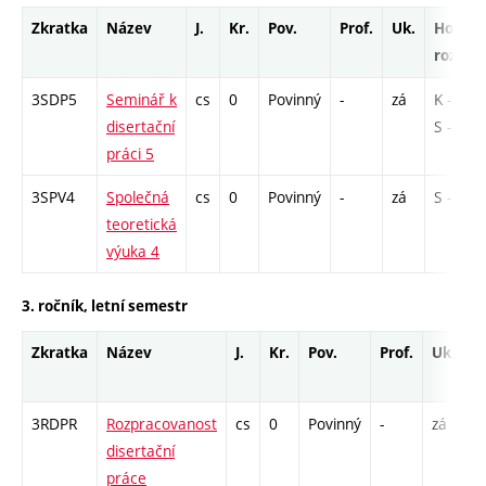
Zkratka
Název
J.
Kr.
Pov.
Prof.
Uk.
Hod.
rozsah
3SDP5
Seminář k
cs
0
Povinný
-
zá
K - 6 /
disertační
S - 6
práci 5
3SPV4
Společná
cs
0
Povinný
-
zá
S - 12
teoretická
výuka 4
3. ročník, letní semestr
Zkratka
Název
J.
Kr.
Pov.
Prof.
Uk.
H
r
3RDPR
Rozpracovanost
cs
0
Povinný
-
zá
K
disertační
práce