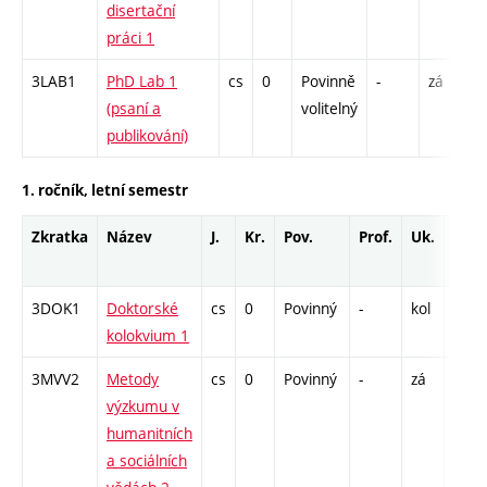
disertační
S 
práci 1
3LAB1
PhD Lab 1
cs
0
Povinně
-
zá
S 
(psaní a
volitelný
publikování)
1. ročník, letní semestr
Zkratka
Název
J.
Kr.
Pov.
Prof.
Uk.
Hod.
rozs
3DOK1
Doktorské
cs
0
Povinný
-
kol
S - 6
kolokvium 1
3MVV2
Metody
cs
0
Povinný
-
zá
S - 1
výzkumu v
humanitních
a sociálních