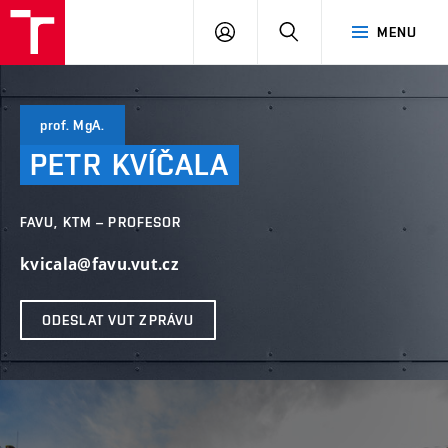
VUT
PŘIHLÁSIT
HLEDAT
MENU
SE
prof. MgA.
PETR
KVÍČALA
FAVU, KTM – PROFESOR
kvicala@favu.vut.cz
ODESLAT VUT ZPRÁVU