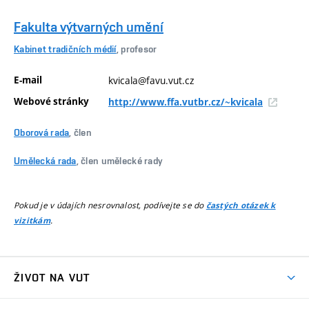
Fakulta výtvarných umění
Kabinet tradičních médií
, profesor
E-mail
kvicala@favu.vut.cz
Webové stránky
http://www.ffa.vutbr.cz/~kvicala
Oborová rada
, člen
Umělecká rada
, člen umělecké rady
Pokud je v údajích nesrovnalost, podívejte se do
častých otázek k
.
vizitkám
ŽIVOT NA VUT
Atmosféra VUT