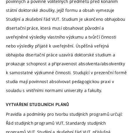
povinných a povinně volitelných předmětů před konáním
státní doktorské zkoušky, jejíž formu a obsah vymezuje
Studijní a zkušební řád VUT. Studium je ukončeno obhajobou
disertační práce, která musí obsahovat původní a
uveřejněné výsledky vlastního výzkumu a tvůrčí činnosti
nebo výsledky přijaté k uveřejnění. Úspěšná veřejná
obhajoba disertační práce uzavírá doktorské studium a
prokazuje schopnost a připravenost absolventa/absolventky
k samostatné výzkumné činnosti. Studující v prezenční formě
studia mají povinnost absolvovat pedagogickou praxi v
souladu s vnitřními normami univerzity a fakulty.
VYTVÁŘENÍ STUDIJNÍCH PLÁNŮ
Pravidla a podmínky pro tvorbu studijních programů určují:
Řád studijních programů VUT, Standardy studijních
programů VUT, Studijní a zkušební řád VUT, příslušná