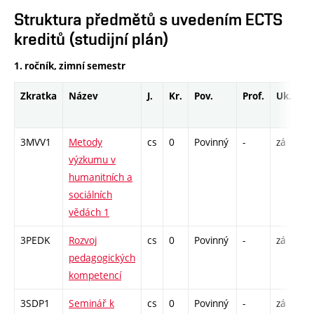
Struktura předmětů s uvedením ECTS
kreditů (studijní plán)
1. ročník, zimní semestr
Zkratka
Název
J.
Kr.
Pov.
Prof.
Uk.
H
ro
3MVV1
Metody
cs
0
Povinný
-
zá
S 
výzkumu v
humanitních a
sociálních
vědách 1
3PEDK
Rozvoj
cs
0
Povinný
-
zá
S 
pedagogických
kompetencí
3SDP1
Seminář k
cs
0
Povinný
-
zá
K 