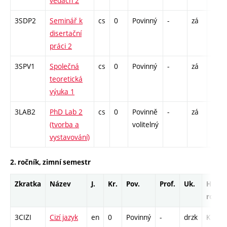
vědách 2
3SDP2
Seminář k
cs
0
Povinný
-
zá
K - 6
disertační
S - 6
práci 2
3SPV1
Společná
cs
0
Povinný
-
zá
S - 1
teoretická
výuka 1
3LAB2
PhD Lab 2
cs
0
Povinně
-
zá
S - 1
(tvorba a
volitelný
vystavování)
2. ročník, zimní semestr
Zkratka
Název
J.
Kr.
Pov.
Prof.
Uk.
Hod.
rozsa
3CIZI
Cizí jazyk
en
0
Povinný
-
drzk
K - 12