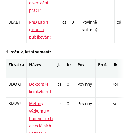
disertační
S 
práci 1
3LAB1
PhD Lab 1
cs
0
Povinně
-
zá
S 
(psaní a
volitelný
publikování)
1. ročník, letní semestr
Zkratka
Název
J.
Kr.
Pov.
Prof.
Uk.
Hod.
rozs
3DOK1
Doktorské
cs
0
Povinný
-
kol
S - 6
kolokvium 1
3MVV2
Metody
cs
0
Povinný
-
zá
S - 1
výzkumu v
humanitních
a sociálních