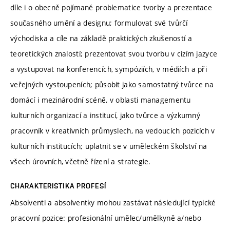
díle i o obecně pojímané problematice tvorby a prezentace
současného umění a designu; formulovat své tvůrčí
východiska a cíle na základě praktických zkušeností a
teoretických znalostí; prezentovat svou tvorbu v cizím jazyce
a vystupovat na konferencích, sympóziích, v médiích a při
veřejných vystoupeních; působit jako samostatný tvůrce na
domácí i mezinárodní scéně, v oblasti managementu
kulturních organizací a institucí, jako tvůrce a výzkumný
pracovník v kreativních průmyslech, na vedoucích pozicích v
kulturních institucích; uplatnit se v uměleckém školství na
všech úrovních, včetně řízení a strategie.
CHARAKTERISTIKA PROFESÍ
Absolventi a absolventky mohou zastávat následující typické
pracovní pozice: profesionální umělec/umělkyně a/nebo