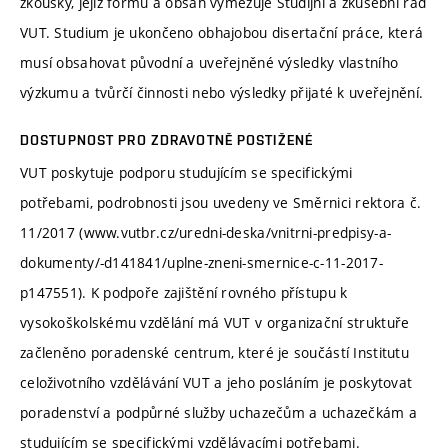
zkoušky, jejíž formu a obsah vymezuje Studijní a zkušební řád
VUT. Studium je ukončeno obhajobou disertační práce, která
musí obsahovat původní a uveřejněné výsledky vlastního
výzkumu a tvůrčí činnosti nebo výsledky přijaté k uveřejnění.
DOSTUPNOST PRO ZDRAVOTNĚ POSTIŽENÉ
VUT poskytuje podporu studujícím se specifickými
potřebami, podrobnosti jsou uvedeny ve Směrnici rektora č.
11/2017 (www.vutbr.cz/uredni-deska/vnitrni-predpisy-a-
dokumenty/-d141841/uplne-zneni-smernice-c-11-2017-
p147551). K podpoře zajištění rovného přístupu k
vysokoškolskému vzdělání má VUT v organizační struktuře
začleněno poradenské centrum, které je součástí Institutu
celoživotního vzdělávání VUT a jeho posláním je poskytovat
poradenství a podpůrné služby uchazečům a uchazečkám a
studujícím se specifickými vzdělávacími potřebami.