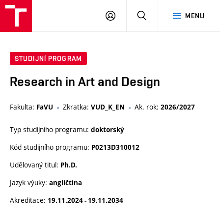
VUT
PŘIHLÁSIT
HLEDAT
MENU
SE
STUDIJNÍ PROGRAM
Research in Art and Design
Fakulta:
Zkratka:
Ak. rok:
FaVU
VUD_K_EN
2026/2027
Typ studijního programu:
doktorský
Kód studijního programu:
P0213D310012
Udělovaný titul:
Ph.D.
Jazyk výuky:
angličtina
Akreditace:
19.11.2024 - 19.11.2034