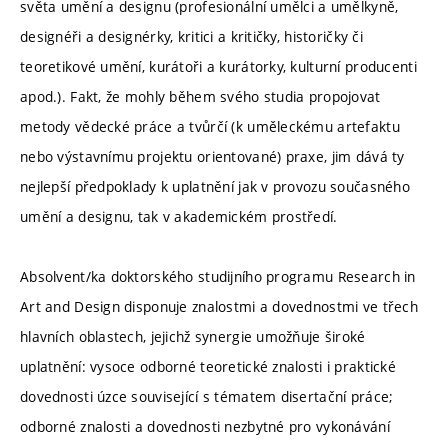
světa umění a designu (profesionální umělci a umělkyně,
designéři a designérky, kritici a kritičky, historičky či
teoretikové umění, kurátoři a kurátorky, kulturní producenti
apod.). Fakt, že mohly během svého studia propojovat
metody vědecké práce a tvůrčí (k uměleckému artefaktu
nebo výstavnímu projektu orientované) praxe, jim dává ty
nejlepší předpoklady k uplatnění jak v provozu současného
umění a designu, tak v akademickém prostředí.
Absolvent/ka doktorského studijního programu Research in
Art and Design disponuje znalostmi a dovednostmi ve třech
hlavních oblastech, jejichž synergie umožňuje široké
uplatnění: vysoce odborné teoretické znalosti i praktické
dovednosti úzce související s tématem disertační práce;
odborné znalosti a dovednosti nezbytné pro vykonávání