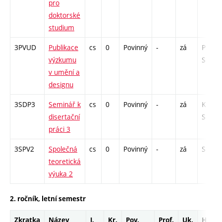
pro
doktorské
studium
3PVUD
Publikace
cs
0
Povinný
-
zá
P - 6 /
výzkumu
S - 6
v umění a
designu
3SDP3
Seminář k
cs
0
Povinný
-
zá
K - 6 /
disertační
S - 6
práci 3
3SPV2
Společná
cs
0
Povinný
-
zá
S - 12
teoretická
výuka 2
2. ročník, letní semestr
Zkratka
Název
J.
Kr.
Pov.
Prof.
Uk.
Hod.