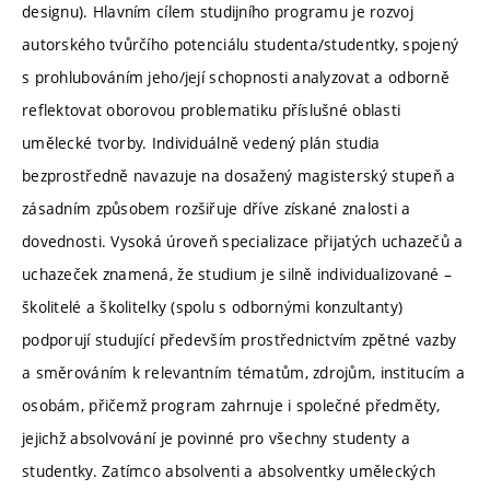
designu). Hlavním cílem studijního programu je rozvoj
autorského tvůrčího potenciálu studenta/studentky, spojený
s prohlubováním jeho/její schopnosti analyzovat a odborně
reflektovat oborovou problematiku příslušné oblasti
umělecké tvorby. Individuálně vedený plán studia
bezprostředně navazuje na dosažený magisterský stupeň a
zásadním způsobem rozšiřuje dříve získané znalosti a
dovednosti. Vysoká úroveň specializace přijatých uchazečů a
uchazeček znamená, že studium je silně individualizované –
školitelé a školitelky (spolu s odbornými konzultanty)
podporují studující především prostřednictvím zpětné vazby
a směrováním k relevantním tématům, zdrojům, institucím a
osobám, přičemž program zahrnuje i společné předměty,
jejichž absolvování je povinné pro všechny studenty a
studentky. Zatímco absolventi a absolventky uměleckých