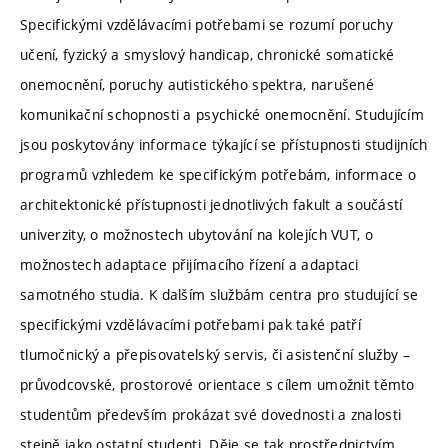
Specifickými vzdělávacími potřebami se rozumí poruchy
učení, fyzický a smyslový handicap, chronické somatické
onemocnění, poruchy autistického spektra, narušené
komunikační schopnosti a psychické onemocnění. Studujícím
jsou poskytovány informace týkající se přístupnosti studijních
programů vzhledem ke specifickým potřebám, informace o
architektonické přístupnosti jednotlivých fakult a součástí
univerzity, o možnostech ubytování na kolejích VUT, o
možnostech adaptace přijímacího řízení a adaptaci
samotného studia. K dalším službám centra pro studující se
specifickými vzdělávacími potřebami pak také patří
tlumočnický a přepisovatelský servis, či asistenční služby –
průvodcovské, prostorové orientace s cílem umožnit těmto
studentům především prokázat své dovednosti a znalosti
stejně jako ostatní studenti. Děje se tak prostřednictvím