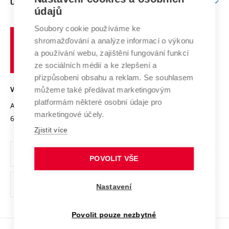
O UNIVERZITĚ
Doktorské studium
Podpora podnikání
E-přihláška
údajů
Zahraniční spolupráce
Systém zajišťování kvality výzkumu
Profil univerzity
Spolupráce se školami
Soubory cookie používáme ke
Vysoké
Výzkumné infrastruktury
shromažďování a analýze informací o výkonu
Udržitelná univerzita
učení
Služby univerzity
Transfer znalostí
a používání webu, zajištění fungování funkcí
technické
Podnikavá univerzita / ContriBUTe
Mezinárodní dohody
ze sociálních médií a ke zlepšení a
Open Science
v
Bezpečná univerzita
přizpůsobení obsahu a reklam. Se souhlasem
Univerzitní sítě
Brně
Projekty
můžeme také předávat marketingovým
VYSOKÉ UČENÍ TECHNICKÉ V BRNĚ
Vyznamenání
platformám některé osobní údaje pro
Projekty ze strukturálních fondů
Antonínská 548/1
www.vut.cz
marketingové účely.
Organizační struktura
602 00 Brno
vut@vutbr.cz
Specifický výzkum
Zjistit více
Úřední deska
Ochrana osobních údajů
POVOLIT VŠE
(externí
Pracovní příležitosti
Nastavení
odkaz)
Podpora a rozvoj zaměstnanců a studujících
Povolit pouze nezbytné
Rovné příležitosti