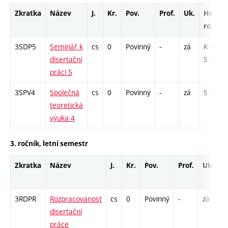
Zkratka
Název
J.
Kr.
Pov.
Prof.
Uk.
Hod.
rozsah
3SDP5
Seminář k
cs
0
Povinný
-
zá
K - 6 /
disertační
S - 6
práci 5
3SPV4
Společná
cs
0
Povinný
-
zá
S - 12
teoretická
výuka 4
3. ročník, letní semestr
Zkratka
Název
J.
Kr.
Pov.
Prof.
Uk.
H
r
3RDPR
Rozpracovanost
cs
0
Povinný
-
zá
K
disertační
práce