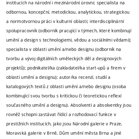
institucích na národní i mezinárodní úrovni; specialista na
odbornou, koncepční, metodickou, analytickou, strategickou
a normotvornou práci v kulturní oblasti; interdisciplinární
spolupracovník (odborník pracující v týmech, které kombinují
umění a design s technologiemi, vědou a sociálními vědami);
specialista v oblasti umění a/nebo designu (odborník na
tvorbu a vývoj digitálních uměleckých děl a designových
projektů); podnikatel/ka (zakladatel/ka start-upů a firem v
oblasti umění a designu); autor/ka recenzí, studií a
katalogových textů z oblasti umění a/nebo designu (osoba
kombinující svou tvorbu s kritickou či teoretickou reflexí
současného umění a designu). Absolventi a absolventky jsou
rovněž schopni zastávat řídící a rozhodovací funkce v
prestižních institucích, jako jsou Národní galerie v Praze,
Moravská galerie v Brně, Dům umění města Brna a jiné