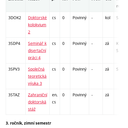
rozsa
3DOK2
Doktorské
cs
0
Povinný
-
kol
S - 6
kolokvium
2
3SDP4
Seminář k
cs
0
Povinný
-
zá
K - 6 /
disertační
S - 6
práci 4
3SPV3
Společná
cs
0
Povinný
-
zá
S - 12
teoretická
výuka 3
3STAZ
Zahraniční
en,
0
Povinný
-
zá
doktorská
cs
stáž
3. ročník, zimní semestr