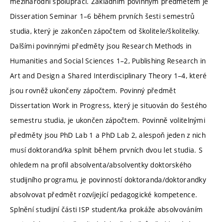
mezinárodní spolupráci. Základním povinným předmětem je
Disseration Seminar 1–6 během prvních šesti semestrů
studia, který je zakončen zápočtem od školitele/školitelky.
Dalšími povinnými předměty jsou Research Methods in
Humanities and Social Sciences 1–2, Publishing Research in
Art and Design a Shared Interdisciplinary Theory 1–4, které
jsou rovněž ukončeny zápočtem. Povinný předmět
Dissertation Work in Progress, který je situován do šestého
semestru studia, je ukončen zápočtem. Povinně volitelnými
předměty jsou PhD Lab 1 a PhD Lab 2, alespoň jeden z nich
musí doktorand/ka splnit během prvních dvou let studia. S
ohledem na profil absolventa/absolventky doktorského
studijního programu, je povinností doktoranda/doktorandky
absolvovat předmět rozvíjející pedagogické kompetence.
Splnění studijní části ISP student/ka prokáže absolvováním