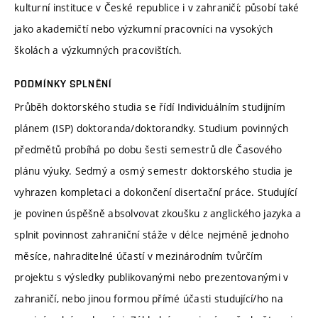
kulturní instituce v České republice i v zahraničí; působí také
jako akademičtí nebo výzkumní pracovníci na vysokých
školách a výzkumných pracovištích.
PODMÍNKY SPLNĚNÍ
Průběh doktorského studia se řídí Individuálním studijním
plánem (ISP) doktoranda/doktorandky. Studium povinných
předmětů probíhá po dobu šesti semestrů dle Časového
plánu výuky. Sedmý a osmý semestr doktorského studia je
vyhrazen kompletaci a dokončení disertační práce. Studující
je povinen úspěšně absolvovat zkoušku z anglického jazyka a
splnit povinnost zahraniční stáže v délce nejméně jednoho
měsíce, nahraditelné účastí v mezinárodním tvůrčím
projektu s výsledky publikovanými nebo prezentovanými v
zahraničí, nebo jinou formou přímé účasti studující/ho na