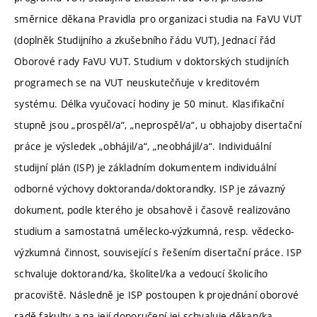
směrnice děkana Pravidla pro organizaci studia na FaVU VUT
(doplněk Studijního a zkušebního řádu VUT), Jednací řád
Oborové rady FaVU VUT. Studium v doktorských studijních
programech se na VUT neuskutečňuje v kreditovém
systému. Délka vyučovací hodiny je 50 minut. Klasifikační
stupně jsou „prospěl/a“, „neprospěl/a“, u obhajoby disertační
práce je výsledek „obhájil/a“, „neobhájil/a“. Individuální
studijní plán (ISP) je základním dokumentem individuální
odborné výchovy doktoranda/doktorandky. ISP je závazný
dokument, podle kterého je obsahově i časově realizováno
studium a samostatná umělecko-výzkumná, resp. vědecko-
výzkumná činnost, související s řešením disertační práce. ISP
schvaluje doktorand/ka, školitel/ka a vedoucí školicího
pracoviště. Následně je ISP postoupen k projednání oborové
radě fakulty a na její doporučení jej schvaluje děkan/ka