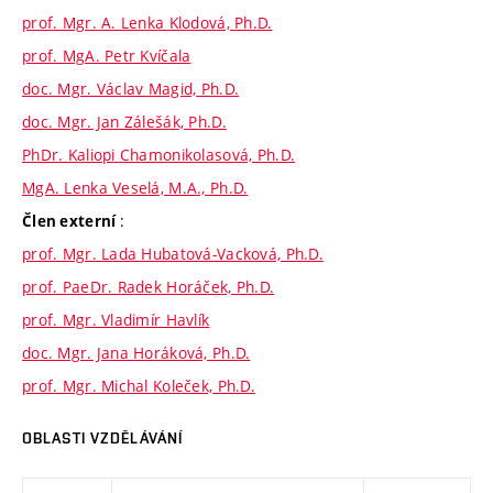
prof. Mgr. A. Lenka Klodová, Ph.D.
prof. MgA. Petr Kvíčala
doc. Mgr. Václav Magid, Ph.D.
doc. Mgr. Jan Zálešák, Ph.D.
PhDr. Kaliopi Chamonikolasová, Ph.D.
MgA. Lenka Veselá, M.A., Ph.D.
:
Člen externí
prof. Mgr. Lada Hubatová-Vacková, Ph.D.
prof. PaeDr. Radek Horáček, Ph.D.
prof. Mgr. Vladimír Havlík
doc. Mgr. Jana Horáková, Ph.D.
prof. Mgr. Michal Koleček, Ph.D.
OBLASTI VZDĚLÁVÁNÍ