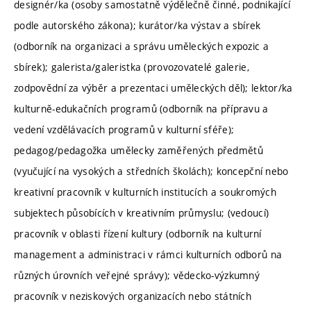
designér/ka (osoby samostatně výdělečně činné, podnikající
podle autorského zákona); kurátor/ka výstav a sbírek
(odborník na organizaci a správu uměleckých expozic a
sbírek); galerista/galeristka (provozovatelé galerie,
zodpovědní za výběr a prezentaci uměleckých děl); lektor/ka
kulturně-edukačních programů (odborník na přípravu a
vedení vzdělávacích programů v kulturní sféře);
pedagog/pedagožka umělecky zaměřených předmětů
(vyučující na vysokých a středních školách); koncepční nebo
kreativní pracovník v kulturních institucích a soukromých
subjektech působících v kreativním průmyslu; (vedoucí)
pracovník v oblasti řízení kultury (odborník na kulturní
management a administraci v rámci kulturních odborů na
různých úrovních veřejné správy); vědecko-výzkumný
pracovník v neziskových organizacích nebo státních