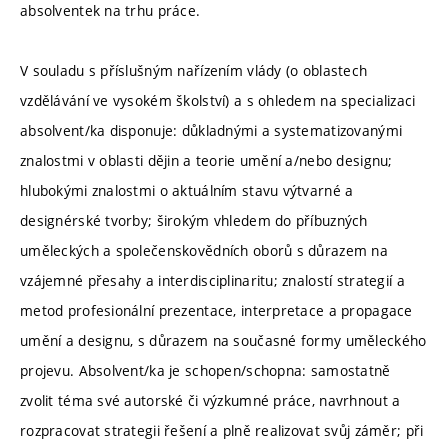
absolventek na trhu práce.
V souladu s příslušným nařízením vlády (o oblastech
vzdělávání ve vysokém školství) a s ohledem na specializaci
absolvent/ka disponuje: důkladnými a systematizovanými
znalostmi v oblasti dějin a teorie umění a/nebo designu;
hlubokými znalostmi o aktuálním stavu výtvarné a
designérské tvorby; širokým vhledem do příbuzných
uměleckých a společenskovědních oborů s důrazem na
vzájemné přesahy a interdisciplinaritu; znalostí strategií a
metod profesionální prezentace, interpretace a propagace
umění a designu, s důrazem na současné formy uměleckého
projevu. Absolvent/ka je schopen/schopna: samostatně
zvolit téma své autorské či výzkumné práce, navrhnout a
rozpracovat strategii řešení a plně realizovat svůj záměr; při