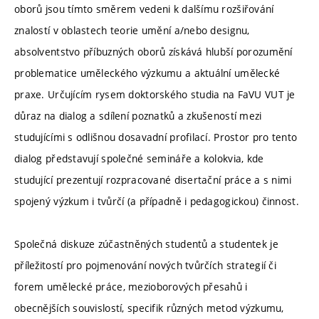
oborů jsou tímto směrem vedeni k dalšímu rozšiřování
znalostí v oblastech teorie umění a/nebo designu,
absolventstvo příbuzných oborů získává hlubší porozumění
problematice uměleckého výzkumu a aktuální umělecké
praxe. Určujícím rysem doktorského studia na FaVU VUT je
důraz na dialog a sdílení poznatků a zkušeností mezi
studujícími s odlišnou dosavadní profilací. Prostor pro tento
dialog představují společné semináře a kolokvia, kde
studující prezentují rozpracované disertační práce a s nimi
spojený výzkum i tvůrčí (a případně i pedagogickou) činnost.
Společná diskuze zúčastněných studentů a studentek je
příležitostí pro pojmenování nových tvůrčích strategií či
forem umělecké práce, mezioborových přesahů i
obecnějších souvislostí, specifik různých metod výzkumu,