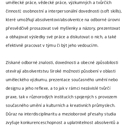
umělecké práce, vědecké práce, výzkumných a tvůrčích
činností; osobnostní a interpersonální dovednosti (soft skills),
které umožňují absolventovi/absolventce na odborné úrovni
přesvědčivě prosazovat své myšlenky a názory, prezentovat
a obhajovat výsledky své práce a diskutovat o nich, a také
efektivně pracovat v týmu či být jeho vedoucí/m.
Získané odborné znalosti, dovednosti a obecné způsobilosti
otevírají absolventstvu široké možnosti působení v oblasti
uměleckého výzkumu, prezentace současného umění nebo
designu a jeho reflexe, a to jak v rámci nezávislé tvůrčí
praxe, tak v různorodých institucích spojených s provozem
současného umění a kulturních a kreativních průmyslech.
Důraz na interdisciplinaritu a mezioborové přesahy studia
zvyšuje konkurenceschopnost a uplatnitelnost absolventů a