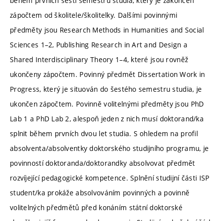
během prvních šesti semestrů studia, který je zakončen
zápočtem od školitele/školitelky. Dalšími povinnými
předměty jsou Research Methods in Humanities and Social
Sciences 1–2, Publishing Research in Art and Design a
Shared Interdisciplinary Theory 1–4, které jsou rovněž
ukončeny zápočtem. Povinný předmět Dissertation Work in
Progress, který je situován do šestého semestru studia, je
ukončen zápočtem. Povinně volitelnými předměty jsou PhD
Lab 1 a PhD Lab 2, alespoň jeden z nich musí doktorand/ka
splnit během prvních dvou let studia. S ohledem na profil
absolventa/absolventky doktorského studijního programu, je
povinností doktoranda/doktorandky absolvovat předmět
rozvíjející pedagogické kompetence. Splnění studijní části ISP
student/ka prokáže absolvováním povinných a povinně
volitelných předmětů před konáním státní doktorské