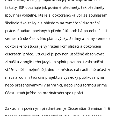
fakulty. ISP obsahuje jak povinné předměty, tak předměty
(povinně) volitelné, které si doktorand/ka volí se souhlasem
školitele/školitelky a s ohledem na zaměření disertační
práce. Studium povinných předmětů probíhá po dobu šesti
semestrů dle Časového plánu výuky. Sedmý a osmý semestr
doktorského studia je vyhrazen kompletaci a dokončení
disertační práce. Studující je povinen úspěšně absolvovat
zkoušku z anglického jazyka a splnit povinnost zahraniční
stáže v délce nejméně jednoho měsíce, nahraditelné účastí v
mezinárodním tvůrčím projektu s výsledky publikovanými
nebo prezentovanými v zahraničí, nebo jinou formou přímé
účasti studující/ho na mezinárodní spolupráci.
Základním povinným předmětem je Disseration Seminar 1–6