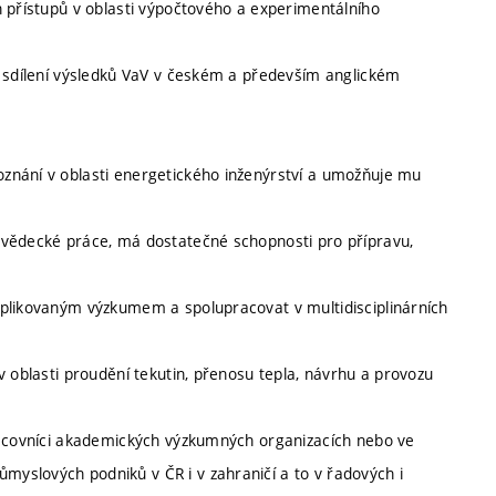
h přístupů v oblasti výpočtového a experimentálního
a sdílení výsledků VaV v českém a především anglickém
znání v oblasti energetického inženýrství a umožňuje mu
 vědecké práce, má dostatečné schopnosti pro přípravu,
aplikovaným výzkumem a spolupracovat v multidisciplinárních
v oblasti proudění tekutin, přenosu tepla, návrhu a provozu
pracovníci akademických výzkumných organizacích nebo ve
yslových podniků v ČR i v zahraničí a to v řadových i