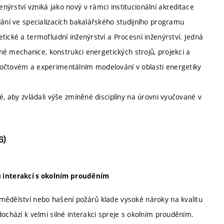
ýrství vzniká jako nový v rámci institucionální akreditace
lání ve specializacích bakalářského studijního programu
ické a termofluidní inženýrství a Procesní inženýrství. Jedná
ané mechanice, konstrukci energetických strojů, projekci a
počtovém a experimentálním modelování v oblasti energetiky
é, aby zvládali výše zmíněné disciplíny na úrovni vyučované v
6)
u interakcí s okolním prouděním
zemědělství nebo hašení požárů klade vysoké nároky na kvalitu
 dochází k velmi silné interakci spreje s okolním prouděním.