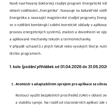
Nově navrhovaný doktorský studijní program Energetické inžen
oblasti vzdělávání „Energetika“. Navazuje na bakalářské vzdě
Energetika a navazující magisterské studijní programy Energet
se o vzdělání kombinující solidní teoretické základy v aplikov
provozu energetických systémů, znalosti a dovednosti ve vý
a aplikované mechaniky tekutin a termomechaniky.
V případě uchazečů z jiných fakult nebo vysokých škol je nutn
těchto programech.
1. kolo (podání přihlášek od 01.04.2026 do 31.05.202
Atomizér s adaptabilním sprejem pro aplikace se silno
Rostoucí využití bezpilotních prostředků (UAV) v oblasti 
a stabilitu spreje. Na rozdíl od stacionárních aplikací zde