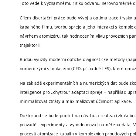
Toto vede k významnému riziku odvanu, nerovnoměrné dep
Cílem disertační práce bude vývoj a optimalizace trysky
kapalného filmu, tvorbu spreje a jeho interakci s komp
návrhem atomizéru, tak hodnocením vlivu provozních para
trajektorii.
Budou využity moderní optické diagnostické metody (např
numerickými simulacemi (CFD, případně LES), které umožn
Na základě experimentálních a numerických dat bude zko
inteligence pro „chytrou“ adaptaci spreje – například úpra
minimalizovat ztráty a maximalizovat účinnost aplikace.
Doktorand se bude podílet na návrhu a realizaci zkušební
provádět experimenty a vyhodnocovat naměřená data. Výs
procesů atomizace kapalin v komplexních proudových polí