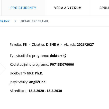
PRO STUDENTY
VĚDA A VÝZKUM
SPOL
OGRAMY
DETAIL PROGRAMU
Fakulta:
Zkratka:
Ak. rok:
FSI
D-ENE-A
2026/2027
Typ studijního programu:
doktorský
Kód studijního programu:
P0713D070006
Udělovaný titul:
Ph.D.
Jazyk výuky:
angličtina
Akreditace:
18.2.2020 - 18.2.2030