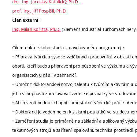
doc. Ing. Jaroslav Katolický, Ph.D.
prof. Ing. Jiří Pospíšil, Ph.D.
:
Člen externí
Ing. Milan Kořista, Ph.D.
(Siemens Industrial Turbomachinery,
Cílem doktorského studia v navrhovaném programu je:
• Příprava tvůrčích vysoce vzdělaných pracovníků v oblasti en
oborů, kteří budou připraveni pro působení ve výzkumu a vý
organizacích u nás i v zahraničí.
• Umožnit doktorandovi rozvoj talentu k tvůrčím aktivitám a da
jeho schopností zpracovávat vědecké poznatky ve studovaném
• Absolventi budou schopni samostatné vědecké práce předev
• Doktorand je veden nejen k získání poznatků ve studovaném 
• Zaměření studia je primárně na základní a aplikovaný výzku
tekutinových strojů a zařízení, spalování, technika prostředí