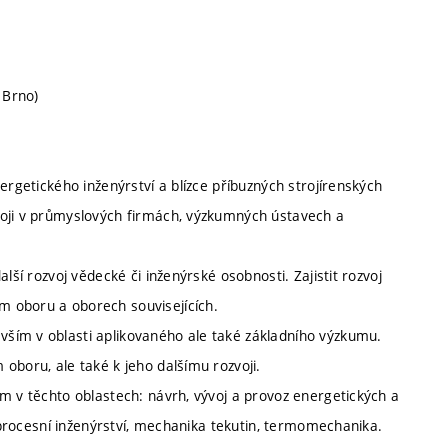
 Brno)
ergetického inženýrství a blízce příbuzných strojírenských
voji v průmyslových firmách, výzkumných ústavech a
lší rozvoj vědecké či inženýrské osobnosti. Zajistit rozvoj
 oboru a oborech souvisejících.
ším v oblasti aplikovaného ale také základního výzkumu.
oboru, ale také k jeho dalšímu rozvoji.
m v těchto oblastech: návrh, vývoj a provoz energetických a
, procesní inženýrství, mechanika tekutin, termomechanika.