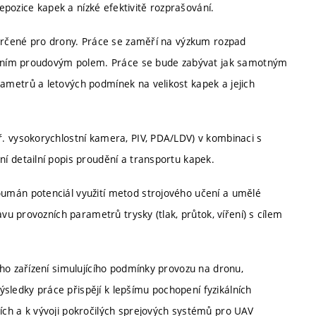
ozice kapek a nízké efektivitě rozprašování.
 určené pro drony. Práce se zaměří na výzkum rozpad
lexním proudovým polem. Práce se bude zabývat jak samotným
metrů a letových podmínek na velikost kapek a jejich
. vysokorychlostní kamera, PIV, PDA/LDV) v kombinaci s
í detailní popis proudění a transportu kapek.
umán potenciál využití metod strojového učení a umělé
vu provozních parametrů trysky (tlak, průtok, víření) s cílem
ho zařízení simulujícího podmínky provozu na dronu,
ledky práce přispějí k lepšímu pochopení fyzikálních
ch a k vývoji pokročilých sprejových systémů pro UAV