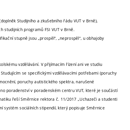
doplněk Studijního a zkušebního řádu VUT v Brně),
 studijních programů FSI VUT v Brně.
ikační stupně jsou „prospěl“, „neprospěl“, u obhajoby
lskému vzdělávání. V přijímacím řízení ani ve studiu
 Studujícím se specifickými vzdělávacími potřebami (poruchy
mocnění, poruchy autistického spektra, narušené
no poradenství v poradenském centru VUT, které je součástí
matiku řeší Směrnice rektora č. 11/2017 „Uchazeči a studenti
í systém sociálních stipendií, který popisuje Směrnice