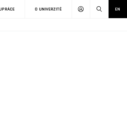
PŘIHLÁSIT
HLEDAT
UPRÁCE
O UNIVERZITĚ
EN
SE