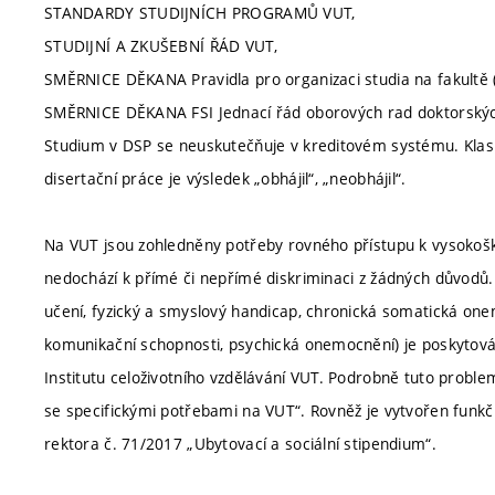
STANDARDY STUDIJNÍCH PROGRAMŮ VUT,
STUDIJNÍ A ZKUŠEBNÍ ŘÁD VUT,
SMĚRNICE DĚKANA Pravidla pro organizaci studia na fakultě (
SMĚRNICE DĚKANA FSI Jednací řád oborových rad doktorských
Studium v DSP se neuskutečňuje v kreditovém systému. Klasif
disertační práce je výsledek „obhájil“, „neobhájil“.
Na VUT jsou zohledněny potřeby rovného přístupu k vysokoško
nedochází k přímé či nepřímé diskriminaci z žádných důvodů.
učení, fyzický a smyslový handicap, chronická somatická one
komunikační schopnosti, psychická onemocnění) je poskytová
Institutu celoživotního vzdělávání VUT. Podrobně tuto proble
se specifickými potřebami na VUT“. Rovněž je vytvořen funkčn
rektora č. 71/2017 „Ubytovací a sociální stipendium“.