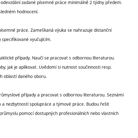
e odevzdání zadané písemné práce minimálně 2 týdny předem.
ýsledném hodnocení.
 písemné práce. Zameškaná výuka se nahrazuje distanční
) specifikované vyučujícím.
raktické případy. Naučí se pracovat s odbornou literaturou.
, jak je aplikovat. Uvědomí si nutnost součinnosti resp.
ch oblastí daného oboru.
 průmyslové případy a pracovat s odbornou literaturou. Seznámí
a nezbytností spolupráce a týmové práce. Budou řešit
 průmyslu pomocí dostupných profesionálních nebo vlastních