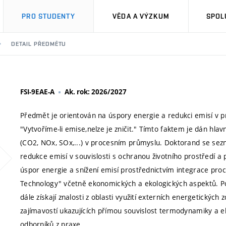
PRO STUDENTY
VĚDA A VÝZKUM
SPOL
DETAIL PŘEDMĚTU
FSI-9EAE-A
Ak. rok: 2026/2027
Předmět je orientován na úspory energie a redukci emisí v
"Vytvoříme-li emise,nelze je zničit." Tímto faktem je dán hlav
(CO2, NOx, SOx,...) v procesním průmyslu. Doktorand se sez
redukce emisí v souvislosti s ochranou životního prostředí a 
úspor energie a snížení emisí prostřednictvím integrace pro
Technology" včetně ekonomických a ekologických aspektů. Pos
dále získají znalosti z oblasti využití externích energetický
zajímavostí ukazujících přímou souvislost termodynamiky a 
odborníků z praxe.