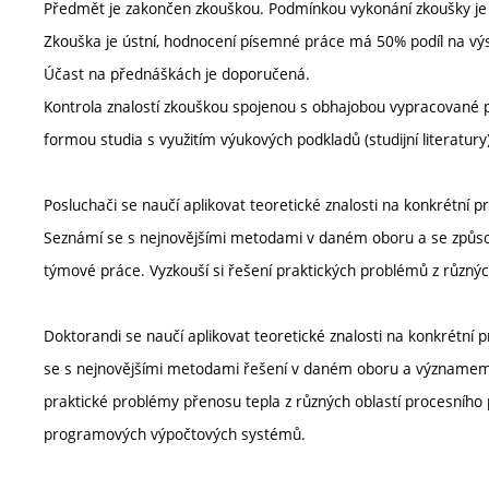
Předmět je zakončen zkouškou. Podmínkou vykonání zkoušky j
Zkouška je ústní, hodnocení písemné práce má 50% podíl na v
Účast na přednáškách je doporučená.
Kontrola znalostí zkouškou spojenou s obhajobou vypracované
formou studia s využitím výukových podkladů (studijní literatury
Posluchači se naučí aplikovat teoretické znalosti na konkrétní p
Seznámí se s nejnovějšími metodami v daném oboru a se způsoby
týmové práce. Vyzkouší si řešení praktických problémů z různý
Doktorandi se naučí aplikovat teoretické znalosti na konkrétní
se s nejnovějšími metodami řešení v daném oboru a významem 
praktické problémy přenosu tepla z různých oblastí procesního
programových výpočtových systémů.