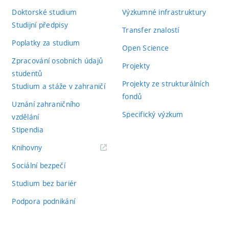
Doktorské studium
Výzkumné infrastruktury
Studijní předpisy
Transfer znalostí
Poplatky za studium
Open Science
Zpracování osobních údajů
Projekty
studentů
Projekty ze strukturálních
Studium a stáže v zahraničí
fondů
Uznání zahraničního
Specifický výzkum
vzdělání
Stipendia
(externí
Knihovny
odkaz)
Sociální bezpečí
Studium bez bariér
Podpora podnikání