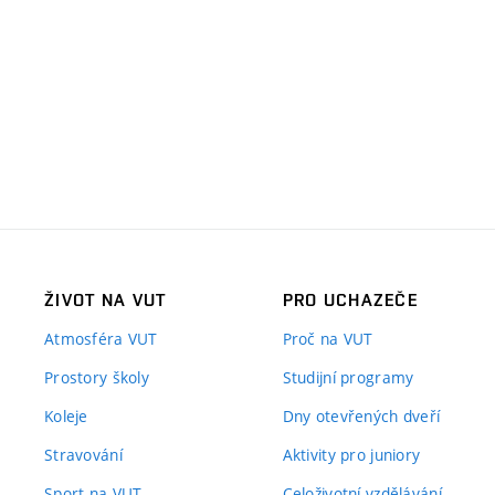
ŽIVOT NA VUT
PRO UCHAZEČE
Atmosféra VUT
Proč na VUT
Prostory školy
Studijní programy
Koleje
Dny otevřených dveří
Stravování
Aktivity pro juniory
Sport na VUT
Celoživotní vzdělávání