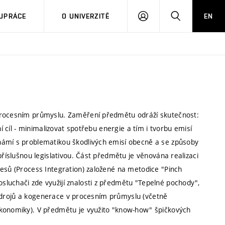
PŘIHLÁSIT
HLEDAT
UPRÁCE
O UNIVERZITĚ
EN
SE
 procesním průmyslu. Zaměření předmětu odráží skutečnost:
ní cíl - minimalizovat spotřebu energie a tím i tvorbu emisí
námí s problematikou škodlivých emisí obecně a se způsoby
příslušnou legislativou. Část předmětu je věnována realizaci
cesů (Process Integration) založené na metodice "Pinch
luchači zde využijí znalosti z předmětu "Tepelné pochody",
ch zdrojů a kogenerace v procesním průmyslu (včetně
ekonomiky). V předmětu je využito "know-how" špičkových