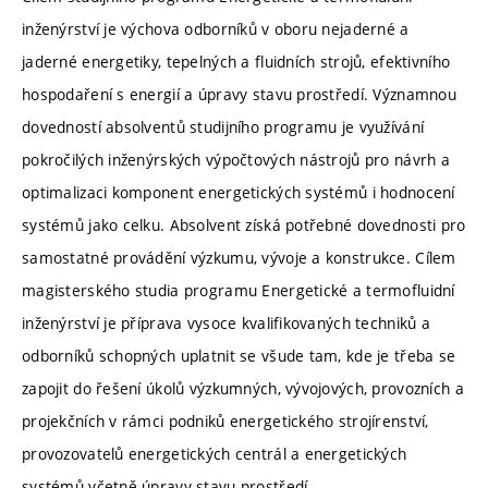
inženýrství je výchova odborníků v oboru nejaderné a
jaderné energetiky, tepelných a fluidních strojů, efektivního
hospodaření s energií a úpravy stavu prostředí. Významnou
dovedností absolventů studijního programu je využívání
pokročilých inženýrských výpočtových nástrojů pro návrh a
optimalizaci komponent energetických systémů i hodnocení
systémů jako celku. Absolvent získá potřebné dovednosti pro
samostatné provádění výzkumu, vývoje a konstrukce. Cílem
magisterského studia programu Energetické a termofluidní
inženýrství je příprava vysoce kvalifikovaných techniků a
odborníků schopných uplatnit se všude tam, kde je třeba se
zapojit do řešení úkolů výzkumných, vývojových, provozních a
projekčních v rámci podniků energetického strojírenství,
provozovatelů energetických centrál a energetických
systémů včetně úpravy stavu prostředí.