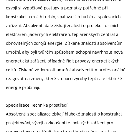
osvojí si výpočtové postupy a poznatky potřebné při
konstrukci parních turbín, spalovacích turbín a spalovacích
zařízení. Absolventi dále získají znalosti o projekci fosilních
elektráren, jaderných elektráren, teplárenských centrál a
obnovitelných zdrojů energie. Získané znalosti absolventům
umožní, aby byli tvůrčím způsobem schopni navrhnout nová
energetická zařízení, případně řídit provozy energetických
celků. Získané vědomosti umožní absolventům profesionálně
reagovat na změny, které v oboru výroby tepla a elektrické
energie probíhají.
Specializace Technika prostředí
Absolventi specializace získají hluboké znalosti o konstrukci,
projektování, vývoji a zkoušení technických zařízení pro
úpravu stavu prostředí. Jsou to zařízení na úpravu stavu