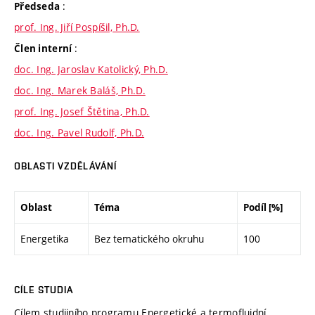
:
Předseda
prof. Ing. Jiří Pospíšil, Ph.D.
:
Člen interní
doc. Ing. Jaroslav Katolický, Ph.D.
doc. Ing. Marek Baláš, Ph.D.
prof. Ing. Josef Štětina, Ph.D.
doc. Ing. Pavel Rudolf, Ph.D.
OBLASTI VZDĚLÁVÁNÍ
Oblast
Téma
Podíl [%]
Energetika
Bez tematického okruhu
100
CÍLE STUDIA
Cílem studijního programu Energetické a termofluidní