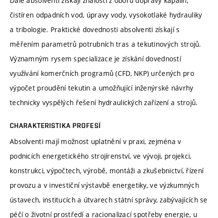
Dále absolventi získají znalosti z oboru dopravy kapalin,
čistíren odpadních vod, úpravy vody, vysokotlaké hydrauliky
a tribologie. Praktické dovednosti absolventi získají s
měřením parametrů potrubních tras a tekutinových strojů.
Významným rysem specializace je získání dovedností
využívání komerčních programů (CFD, NKP) určených pro
výpočet proudění tekutin a umožňující inženýrské návrhy
technicky vyspělých řešení hydraulických zařízení a strojů.
CHARAKTERISTIKA PROFESÍ
Absolventi mají možnost uplatnění v praxi, zejména v
podnicích energetického strojírenství, ve vývoji, projekci,
konstrukci, výpočtech, výrobě, montáži a zkušebnictví, řízení
provozu a v investiční výstavbě energetiky, ve výzkumných
ústavech, institucích a útvarech státní správy, zabývajících se
péčí o životní prostředí a racionalizací spotřeby energie, u