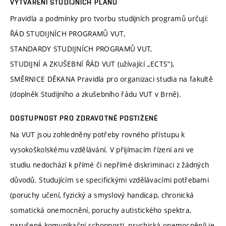
VYTVÁŘENÍ STUDIJNÍCH PLÁNŮ
Pravidla a podmínky pro tvorbu studijních programů určují:
ŘÁD STUDIJNÍCH PROGRAMŮ VUT,
STANDARDY STUDIJNÍCH PROGRAMŮ VUT,
STUDIJNÍ A ZKUŠEBNÍ ŘÁD VUT (užívající „ECTS“),
SMĚRNICE DĚKANA Pravidla pro organizaci studia na fakultě
(doplněk Studijního a zkušebního řádu VUT v Brně).
DOSTUPNOST PRO ZDRAVOTNĚ POSTIŽENÉ
Na VUT jsou zohledněny potřeby rovného přístupu k
vysokoškolskému vzdělávání. V přijímacím řízení ani ve
studiu nedochází k přímé či nepřímé diskriminaci z žádných
důvodů. Studujícím se specifickými vzdělávacími potřebami
(poruchy učení, fyzický a smyslový handicap, chronická
somatická onemocnění, poruchy autistického spektra,
narušené komunikační schopnosti, psychická onemocnění) je