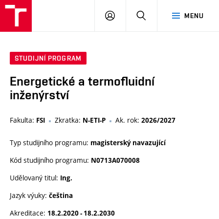
VUT
PŘIHLÁSIT
HLEDAT
MENU
SE
STUDIJNÍ PROGRAM
Energetické a termofluidní
inženýrství
Fakulta:
Zkratka:
Ak. rok:
FSI
N-ETI-P
2026/2027
Typ studijního programu:
magisterský navazující
Kód studijního programu:
N0713A070008
Udělovaný titul:
Ing.
Jazyk výuky:
čeština
Akreditace:
18.2.2020 - 18.2.2030