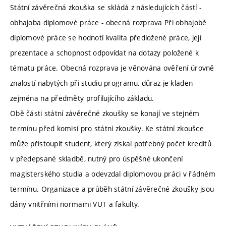
Státní závěrečná zkouška se skládá z následujících částí -
obhajoba diplomové práce - obecná rozprava Při obhajobě
diplomové práce se hodnotí kvalita předložené práce, její
prezentace a schopnost odpovídat na dotazy položené k
tématu práce. Obecná rozprava je věnována ověření úrovně
znalostí nabytých při studiu programu, důraz je kladen
zejména na předměty profilujícího základu.
Obě části státní závěrečné zkoušky se konají ve stejném
termínu před komisí pro státní zkoušky. Ke státní zkoušce
může přistoupit student, který získal potřebný počet kreditů
v předepsané skladbě, nutný pro úspěšné ukončení
magisterského studia a odevzdal diplomovou práci v řádném
termínu. Organizace a průběh státní závěrečné zkoušky jsou
dány vnitřními normami VUT a fakulty.