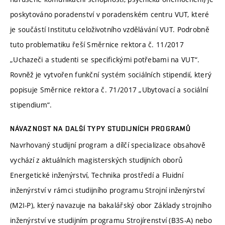
poskytováno poradenství v poradenském centru VUT, které
je součástí Institutu celoživotního vzdělávání VUT. Podrobně
tuto problematiku řeší Směrnice rektora č. 11/2017
„Uchazeči a studenti se specifickými potřebami na VUT“.
Rovněž je vytvořen funkční systém sociálních stipendií, který
popisuje Směrnice rektora č. 71/2017 „Ubytovací a sociální
stipendium“.
NÁVAZNOST NA DALŠÍ TYPY STUDIJNÍCH PROGRAMŮ
Navrhovaný studijní program a dílčí specializace obsahově
vychází z aktuálních magisterských studijních oborů
Energetické inženýrství, Technika prostředí a Fluidní
inženýrství v rámci studijního programu Strojní inženýrství
(M2I-P), který navazuje na bakalářský obor Základy strojního
inženýrství ve studijním programu Strojírenství (B3S-A) nebo