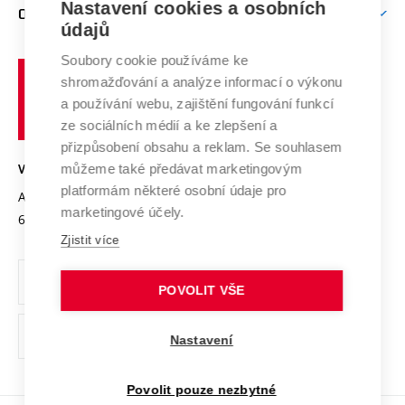
Mezinárodní vědecká rada
Nastavení cookies a osobních
O UNIVERZITĚ
Doktorské studium
Podpora podnikání
E-přihláška
údajů
Zahraniční spolupráce
Systém zajišťování kvality výzkumu
Profil univerzity
Spolupráce se školami
Soubory cookie používáme ke
Vysoké
Výzkumné infrastruktury
shromažďování a analýze informací o výkonu
Udržitelná univerzita
učení
Služby univerzity
Transfer znalostí
a používání webu, zajištění fungování funkcí
technické
Podnikavá univerzita / ContriBUTe
Mezinárodní dohody
ze sociálních médií a ke zlepšení a
Open Science
v
Bezpečná univerzita
přizpůsobení obsahu a reklam. Se souhlasem
Univerzitní sítě
Brně
Projekty
můžeme také předávat marketingovým
VYSOKÉ UČENÍ TECHNICKÉ V BRNĚ
Vyznamenání
platformám některé osobní údaje pro
Projekty ze strukturálních fondů
Antonínská 548/1
www.vut.cz
marketingové účely.
Organizační struktura
602 00 Brno
vut@vutbr.cz
Specifický výzkum
Zjistit více
Úřední deska
Ochrana osobních údajů
POVOLIT VŠE
(externí
Pracovní příležitosti
Nastavení
odkaz)
Podpora a rozvoj zaměstnanců a studujících
Povolit pouze nezbytné
Rovné příležitosti