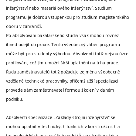
inženýrství nebo materiálového inženýrství. Studium
programu je dobrou vstupenkou pro studium magisterského
oboru v zahraničí.
Po absolvování bakalářského studia však mohou rovněž
ihned odejít do praxe. Tento všeobecný záběr programu
může být pro studenty výhodou. Absolventi totiž nejsou úzce
profilováni, což jim umožní širší uplatnění na trhu práce.
Řada zaměstnavatelů totiž požaduje zejména všeobecně
vzdělané technické pracovníky, přičemž užší specializaci
provede sám zaměstnavatel formou školení v daném
podniku.
Absolventi specializace „Základy strojní inženýrství“ se
mohou uplatnit v technických funkcích v konstrukčních a
technologických pracovištích podniků, ve strojírenských