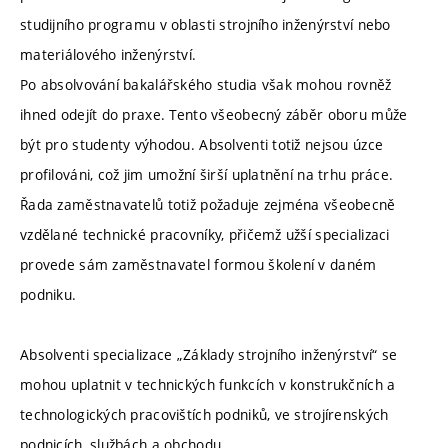
studijního programu v oblasti strojního inženýrství nebo
materiálového inženýrství.
Po absolvování bakalářského studia však mohou rovněž
ihned odejít do praxe. Tento všeobecný záběr oboru může
být pro studenty výhodou. Absolventi totiž nejsou úzce
profilováni, což jim umožní širší uplatnění na trhu práce.
Řada zaměstnavatelů totiž požaduje zejména všeobecně
vzdělané technické pracovníky, přičemž užší specializaci
provede sám zaměstnavatel formou školení v daném
podniku.
Absolventi specializace „Základy strojního inženýrství“ se
mohou uplatnit v technických funkcích v konstrukčních a
technologických pracovištích podniků, ve strojírenských
podnicích, službách a obchodu.