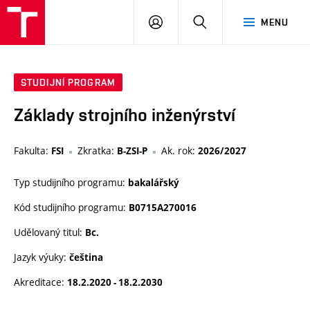
VUT
PŘIHLÁSIT
HLEDAT
MENU
SE
STUDIJNÍ PROGRAM
Základy strojního inženýrství
Fakulta:
Zkratka:
Ak. rok:
FSI
B-ZSI-P
2026/2027
Typ studijního programu:
bakalářský
Kód studijního programu:
B0715A270016
Udělovaný titul:
Bc.
Jazyk výuky:
čeština
Akreditace:
18.2.2020 - 18.2.2030