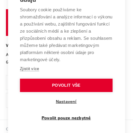
Systém zajišťování kvality výzkumu
Profil univerzity
Spolupráce se školami
Soubory cookie používáme ke
Vysoké
Výzkumné infrastruktury
shromažďování a analýze informací o výkonu
Udržitelná univerzita
učení
Služby univerzity
Transfer znalostí
a používání webu, zajištění fungování funkcí
technické
Podnikavá univerzita / ContriBUTe
Mezinárodní dohody
ze sociálních médií a ke zlepšení a
Open Science
v
Bezpečná univerzita
přizpůsobení obsahu a reklam. Se souhlasem
Univerzitní sítě
Brně
Projekty
můžeme také předávat marketingovým
VYSOKÉ UČENÍ TECHNICKÉ V BRNĚ
Vyznamenání
platformám některé osobní údaje pro
Projekty ze strukturálních fondů
Antonínská 548/1
www.vut.cz
marketingové účely.
Organizační struktura
602 00 Brno
vut@vutbr.cz
Specifický výzkum
Zjistit více
Úřední deska
Ochrana osobních údajů
POVOLIT VŠE
(externí
Pracovní příležitosti
Nastavení
odkaz)
Podpora a rozvoj zaměstnanců a studujících
Povolit pouze nezbytné
Rovné příležitosti
Copyright © 2026 VUT
Sociální bezpečí