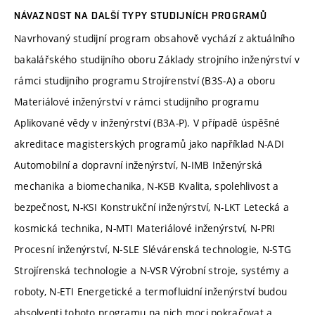
NÁVAZNOST NA DALŠÍ TYPY STUDIJNÍCH PROGRAMŮ
Navrhovaný studijní program obsahově vychází z aktuálního
bakalářského studijního oboru Základy strojního inženýrství v
rámci studijního programu Strojírenství (B3S-A) a oboru
Materiálové inženýrství v rámci studijního programu
Aplikované vědy v inženýrství (B3A-P). V případě úspěšné
akreditace magisterských programů jako například N-ADI
Automobilní a dopravní inženýrství, N-IMB Inženýrská
mechanika a biomechanika, N-KSB Kvalita, spolehlivost a
bezpečnost, N-KSI Konstrukční inženýrství, N-LKT Letecká a
kosmická technika, N-MTI Materiálové inženýrství, N-PRI
Procesní inženýrství, N-SLE Slévárenská technologie, N-STG
Strojírenská technologie a N-VSR Výrobní stroje, systémy a
roboty, N-ETI Energetické a termofluidní inženýrství budou
absolventi tohoto programu na nich moci pokračovat a