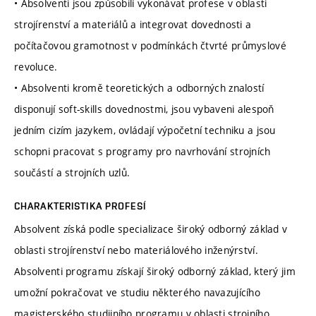
• Absolventi jsou způsobilí vykonávat profese v oblasti
strojírenství a materiálů a integrovat dovednosti a
počítačovou gramotnost v podmínkách čtvrté průmyslové
revoluce.
• Absolventi kromě teoretických a odborných znalostí
disponují soft-skills dovednostmi, jsou vybaveni alespoň
jedním cizím jazykem, ovládají výpočetní techniku a jsou
schopni pracovat s programy pro navrhování strojních
součástí a strojních uzlů.
CHARAKTERISTIKA PROFESÍ
Absolvent získá podle specializace široký odborný základ v
oblasti strojírenství nebo materiálového inženýrství.
Absolventi programu získají široký odborný základ, který jim
umožní pokračovat ve studiu některého navazujícího
magisterského studijního programu v oblasti strojního