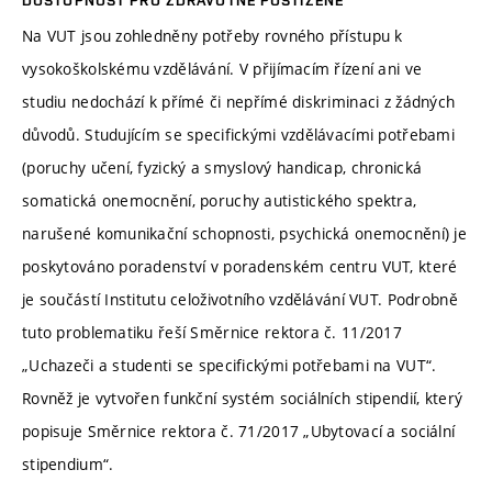
DOSTUPNOST PRO ZDRAVOTNĚ POSTIŽENÉ
Na VUT jsou zohledněny potřeby rovného přístupu k
vysokoškolskému vzdělávání. V přijímacím řízení ani ve
studiu nedochází k přímé či nepřímé diskriminaci z žádných
důvodů. Studujícím se specifickými vzdělávacími potřebami
(poruchy učení, fyzický a smyslový handicap, chronická
somatická onemocnění, poruchy autistického spektra,
narušené komunikační schopnosti, psychická onemocnění) je
poskytováno poradenství v poradenském centru VUT, které
je součástí Institutu celoživotního vzdělávání VUT. Podrobně
tuto problematiku řeší Směrnice rektora č. 11/2017
„Uchazeči a studenti se specifickými potřebami na VUT“.
Rovněž je vytvořen funkční systém sociálních stipendií, který
popisuje Směrnice rektora č. 71/2017 „Ubytovací a sociální
stipendium“.