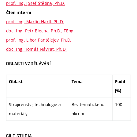
prof. Ing. Josef Štětina, Ph.D.
:
Člen interní
prof. Ing. Martin Hartl, Ph.D.
doc. Ing. Petr Blecha, Ph.D., FEng.
prof. Ing. Libor Pantělejev, Ph.D.
doc. Ing. Tomáš Návrat, Ph.D.
OBLASTI VZDĚLÁVÁNÍ
Oblast
Téma
Podíl
[%]
Strojírenství, technologie a
Bez tematického
100
materiály
okruhu
CÍLE STUDIA