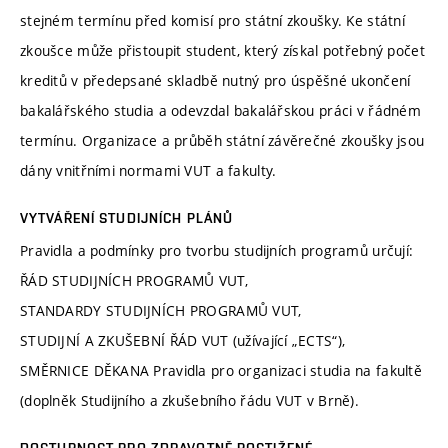
stejném termínu před komisí pro státní zkoušky. Ke státní
zkoušce může přistoupit student, který získal potřebný počet
kreditů v předepsané skladbě nutný pro úspěšné ukončení
bakalářského studia a odevzdal bakalářskou práci v řádném
termínu. Organizace a průběh státní závěrečné zkoušky jsou
dány vnitřními normami VUT a fakulty.
VYTVÁŘENÍ STUDIJNÍCH PLÁNŮ
Pravidla a podmínky pro tvorbu studijních programů určují:
ŘÁD STUDIJNÍCH PROGRAMŮ VUT,
STANDARDY STUDIJNÍCH PROGRAMŮ VUT,
STUDIJNÍ A ZKUŠEBNÍ ŘÁD VUT (užívající „ECTS“),
SMĚRNICE DĚKANA Pravidla pro organizaci studia na fakultě
(doplněk Studijního a zkušebního řádu VUT v Brně).