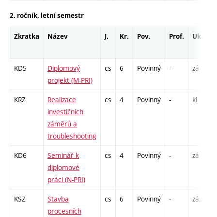
2. ročník, letní semestr
Zkratka
Název
J.
Kr.
Pov.
Prof.
Uk.
KD5
Diplomový
cs
6
Povinný
-
zá
projekt (M-PRI)
KRZ
Realizace
cs
4
Povinný
-
kl
investičních
záměrů a
troubleshooting
KD6
Seminář k
cs
4
Povinný
-
zá
diplomové
práci (N-PRI)
KSZ
Stavba
cs
6
Povinný
-
zá,zk
procesních