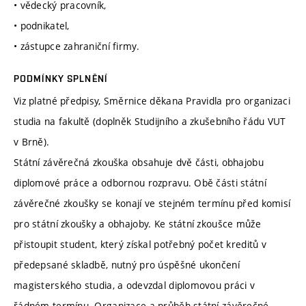
• vědecký pracovník,
• podnikatel,
• zástupce zahraniční firmy.
PODMÍNKY SPLNĚNÍ
Viz platné předpisy, Směrnice děkana Pravidla pro organizaci
studia na fakultě (doplněk Studijního a zkušebního řádu VUT
v Brně).
Státní závěrečná zkouška obsahuje dvě části, obhajobu
diplomové práce a odbornou rozpravu. Obě části státní
závěrečné zkoušky se konají ve stejném termínu před komisí
pro státní zkoušky a obhajoby. Ke státní zkoušce může
přistoupit student, který získal potřebný počet kreditů v
předepsané skladbě, nutný pro úspěšné ukončení
magisterského studia, a odevzdal diplomovou práci v
řádném termínu. Organizace a průběh státní závěrečné