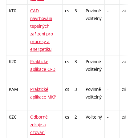
KT0
CAD
cs
3
Povinně
-
zá
navrhování
volitelný
tepelných
zařízení pro
procesy a
energetiku
K20
Praktické
cs
3
Povinně
-
zá
aplikace CFD
volitelný
KAM
Praktické
cs
3
Povinně
-
zá
aplikace MKP
volitelný
0ZC
Odborné
cs
2
Volitelný
-
zá
zdroje a
citování