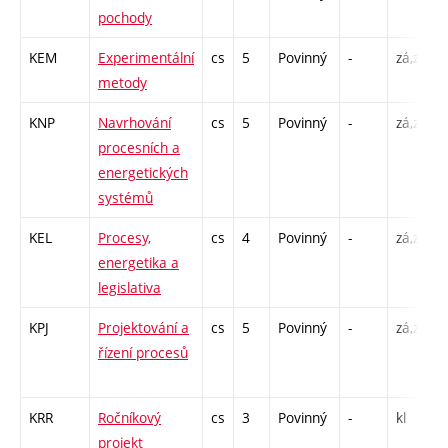
pochody
KEM
Experimentální
cs
5
Povinný
-
zá,zk
metody
KNP
Navrhování
cs
5
Povinný
-
zá,zk
procesních a
energetických
systémů
KEL
Procesy,
cs
4
Povinný
-
zá,zk
energetika a
legislativa
KPJ
Projektování a
cs
5
Povinný
-
zá,zk
řízení procesů
KRR
Ročníkový
cs
3
Povinný
-
kl
projekt