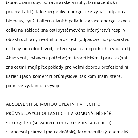
(zpracování ropy, potravinářské výroby, farmaceutický
průmysl atd.), tak energetiky (energetické využití odpadů a
biomasy, využití alternativních paliv, integrace energetických
celků na základě znalosti systémového inženýrství) resp. v
oblasti ochrany životního prostředí (odpadové hospodářství,
čistírny odpadních vod, čištění spalin a odpadních plynů atd.).
Absolventi, vybavení potřebnými teoretickými i praktickými
znalostmi, mají předpoklady pro velmi dobrou profesionální
kariéru jak v komerční průmyslové, tak komunální sféře,
popř. ve výzkumu a vývoji.
ABSOLVENTI SE MOHOU UPLATNIT V TĚCHTO
PRŮMYSLOVÝCH OBLASTECH I V KOMUNÁLNÍ SFÉŘE
• energetika (se zaměřením na řešení šitá na míru)
• procesní průmysl (potravinářský, farmaceutický, chemický,