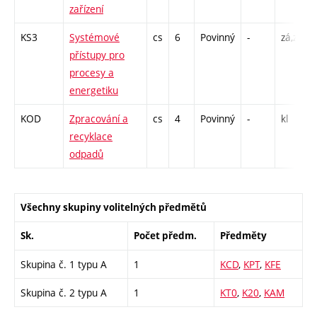
zařízení
KS3
Systémové
cs
6
Povinný
-
zá,zk
přístupy pro
procesy a
energetiku
KOD
Zpracování a
cs
4
Povinný
-
kl
recyklace
odpadů
Všechny skupiny volitelných předmětů
Sk.
Počet předm.
Předměty
Skupina č. 1 typu A
1
KCD
,
KPT
,
KFE
Skupina č. 2 typu A
1
KT0
,
K20
,
KAM