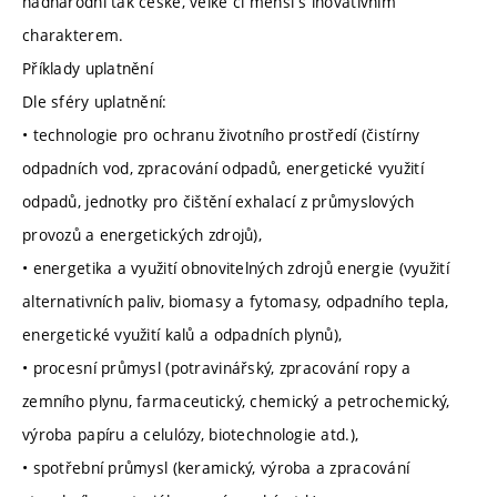
nadnárodní tak české, velké či menší s inovativním
charakterem.
Příklady uplatnění
Dle sféry uplatnění:
• technologie pro ochranu životního prostředí (čistírny
odpadních vod, zpracování odpadů, energetické využití
odpadů, jednotky pro čištění exhalací z průmyslových
provozů a energetických zdrojů),
• energetika a využití obnovitelných zdrojů energie (využití
alternativních paliv, biomasy a fytomasy, odpadního tepla,
energetické využití kalů a odpadních plynů),
• procesní průmysl (potravinářský, zpracování ropy a
zemního plynu, farmaceutický, chemický a petrochemický,
výroba papíru a celulózy, biotechnologie atd.),
• spotřební průmysl (keramický, výroba a zpracování