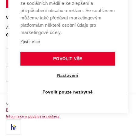
Mezinárodní dohody
ze sociálních médií a ke zlepšení a
Open Science
v
Bezpečná univerzita
přizpůsobení obsahu a reklam. Se souhlasem
Univerzitní sítě
Brně
Projekty
můžeme také předávat marketingovým
VYSOKÉ UČENÍ TECHNICKÉ V BRNĚ
Vyznamenání
platformám některé osobní údaje pro
Projekty ze strukturálních fondů
Antonínská 548/1
www.vut.cz
marketingové účely.
Organizační struktura
602 00 Brno
vut@vutbr.cz
Specifický výzkum
Zjistit více
Úřední deska
Ochrana osobních údajů
POVOLIT VŠE
(externí
Pracovní příležitosti
Nastavení
odkaz)
Podpora a rozvoj zaměstnanců a studujících
Povolit pouze nezbytné
Rovné příležitosti
Copyright © 2026 VUT
Sociální bezpečí
Prohlášení o přístupnosti
HR Award
Informace o používání cookies
Kontakty