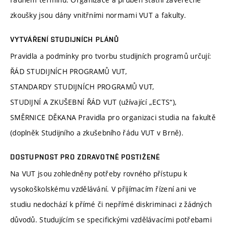
zkoušky jsou dány vnitřními normami VUT a fakulty.
VYTVÁŘENÍ STUDIJNÍCH PLÁNŮ
Pravidla a podmínky pro tvorbu studijních programů určují:
ŘÁD STUDIJNÍCH PROGRAMŮ VUT,
STANDARDY STUDIJNÍCH PROGRAMŮ VUT,
STUDIJNÍ A ZKUŠEBNÍ ŘÁD VUT (užívající „ECTS“),
SMĚRNICE DĚKANA Pravidla pro organizaci studia na fakultě
(doplněk Studijního a zkušebního řádu VUT v Brně).
DOSTUPNOST PRO ZDRAVOTNĚ POSTIŽENÉ
Na VUT jsou zohledněny potřeby rovného přístupu k
vysokoškolskému vzdělávání. V přijímacím řízení ani ve
studiu nedochází k přímé či nepřímé diskriminaci z žádných
důvodů. Studujícím se specifickými vzdělávacími potřebami