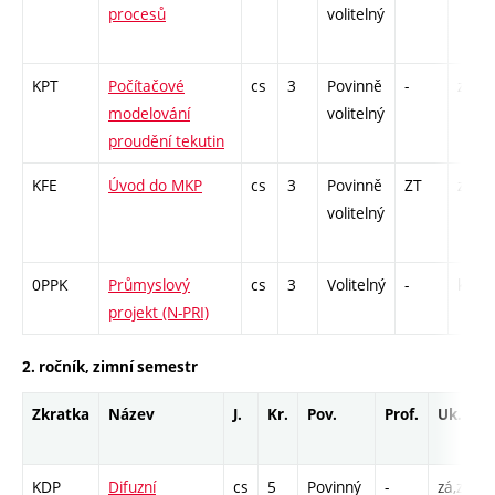
procesů
volitelný
KPT
Počítačové
cs
3
Povinně
-
zá
modelování
volitelný
proudění tekutin
KFE
Úvod do MKP
cs
3
Povinně
ZT
zá
volitelný
0PPK
Průmyslový
cs
3
Volitelný
-
kl
projekt (N-PRI)
2. ročník, zimní semestr
Zkratka
Název
J.
Kr.
Pov.
Prof.
Uk.
KDP
Difuzní
cs
5
Povinný
-
zá,zk