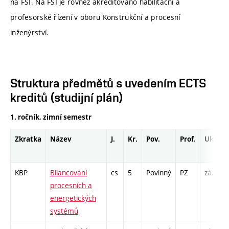
na FSI. Na FSI je rovněž akreditováno habilitační a
profesorské řízení v oboru Konstrukční a procesní
inženýrství.
Struktura předmětů s uvedením ECTS
kreditů (studijní plán)
1. ročník, zimní semestr
Zkratka
Název
J.
Kr.
Pov.
Prof.
Uk.
KBP
Bilancování
cs
5
Povinný
PZ
zá,zk
procesních a
energetických
systémů