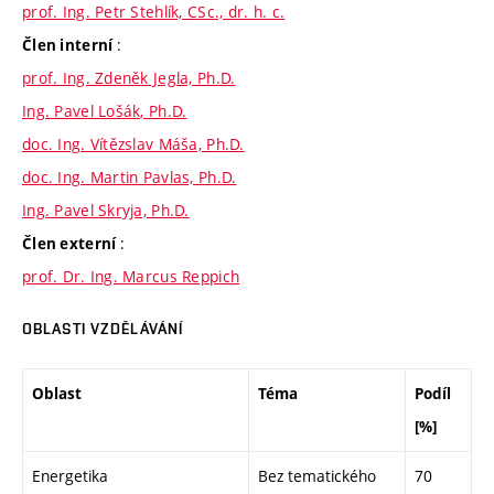
prof. Ing. Petr Stehlík, CSc., dr. h. c.
:
Člen interní
prof. Ing. Zdeněk Jegla, Ph.D.
Ing. Pavel Lošák, Ph.D.
doc. Ing. Vítězslav Máša, Ph.D.
doc. Ing. Martin Pavlas, Ph.D.
Ing. Pavel Skryja, Ph.D.
:
Člen externí
prof. Dr. Ing. Marcus Reppich
OBLASTI VZDĚLÁVÁNÍ
Oblast
Téma
Podíl
[%]
Energetika
Bez tematického
70