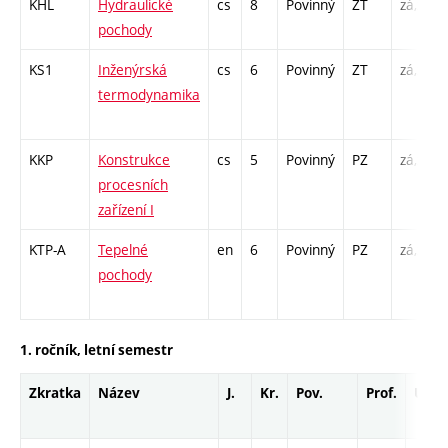
KHL
Hydraulické
cs
8
Povinný
ZT
zá,zk
pochody
KS1
Inženýrská
cs
6
Povinný
ZT
zá,zk
termodynamika
KKP
Konstrukce
cs
5
Povinný
PZ
zá,zk
procesních
zařízení I
KTP-A
Tepelné
en
6
Povinný
PZ
zá,zk
pochody
1. ročník, letní semestr
Zkratka
Název
J.
Kr.
Pov.
Prof.
Uk.