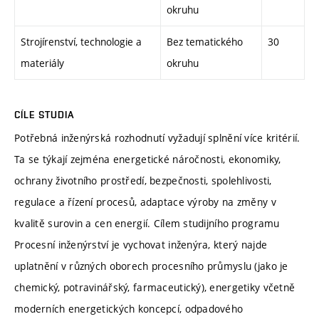
okruhu
Strojírenství, technologie a
Bez tematického
30
materiály
okruhu
CÍLE STUDIA
Potřebná inženýrská rozhodnutí vyžadují splnění více kritérií.
Ta se týkají zejména energetické náročnosti, ekonomiky,
ochrany životního prostředí, bezpečnosti, spolehlivosti,
regulace a řízení procesů, adaptace výroby na změny v
kvalitě surovin a cen energií. Cílem studijního programu
Procesní inženýrství je vychovat inženýra, který najde
uplatnění v různých oborech procesního průmyslu (jako je
chemický, potravinářský, farmaceutický), energetiky včetně
moderních energetických koncepcí, odpadového