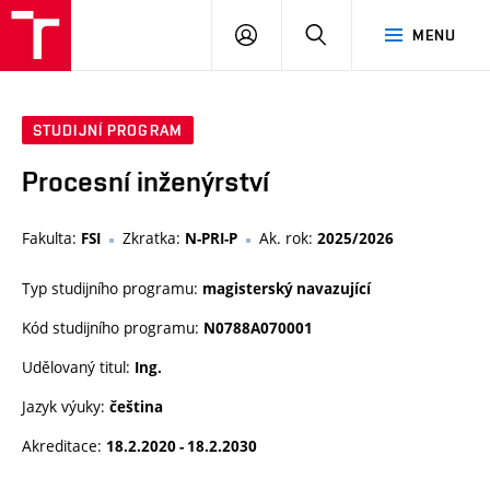
VUT
PŘIHLÁSIT
HLEDAT
MENU
SE
STUDIJNÍ PROGRAM
Procesní inženýrství
Fakulta:
Zkratka:
Ak. rok:
FSI
N-PRI-P
2025/2026
Typ studijního programu:
magisterský navazující
Kód studijního programu:
N0788A070001
Udělovaný titul:
Ing.
Jazyk výuky:
čeština
Akreditace:
18.2.2020 - 18.2.2030