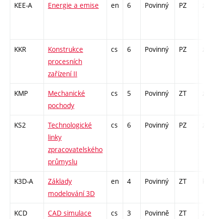
KEE-A
Energie a emise
en
6
Povinný
PZ
zá,zk
KKR
Konstrukce
cs
6
Povinný
PZ
zá,zk
procesních
zařízení II
KMP
Mechanické
cs
5
Povinný
ZT
zá,zk
pochody
KS2
Technologické
cs
6
Povinný
PZ
zá,zk
linky
zpracovatelského
průmyslu
K3D-A
Základy
en
4
Povinný
ZT
kl
modelování 3D
KCD
CAD simulace
cs
3
Povinně
ZT
zá