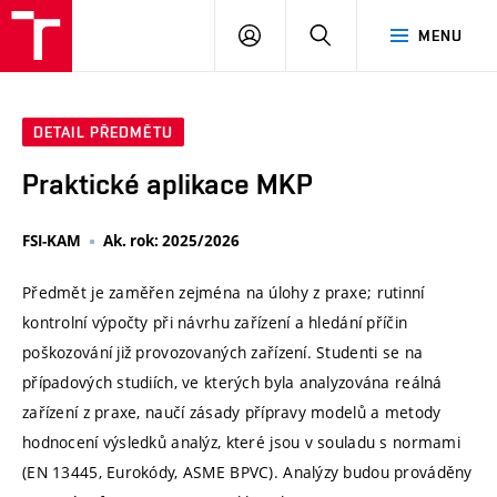
VUT
PŘIHLÁSIT
HLEDAT
MENU
SE
DETAIL PŘEDMĚTU
Praktické aplikace MKP
FSI-KAM
Ak. rok: 2025/2026
Předmět je zaměřen zejména na úlohy z praxe; rutinní
kontrolní výpočty při návrhu zařízení a hledání příčin
poškozování již provozovaných zařízení. Studenti se na
případových studiích, ve kterých byla analyzována reálná
zařízení z praxe, naučí zásady přípravy modelů a metody
hodnocení výsledků analýz, které jsou v souladu s normami
(EN 13445, Eurokódy, ASME BPVC). Analýzy budou prováděny