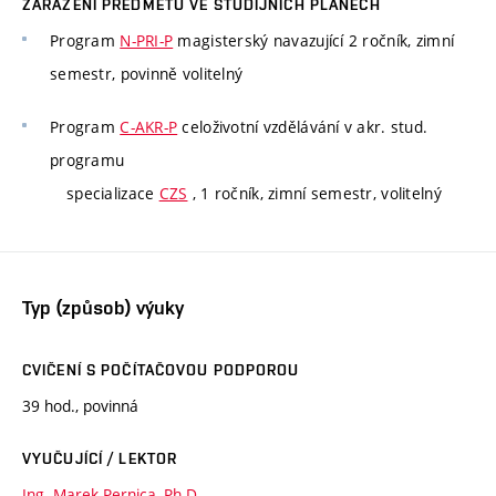
ZAŘAZENÍ PŘEDMĚTU VE STUDIJNÍCH PLÁNECH
Program
N-PRI-P
magisterský navazující 2 ročník, zimní
semestr, povinně volitelný
Program
C-AKR-P
celoživotní vzdělávání v akr. stud.
programu
specializace
CZS
, 1 ročník, zimní semestr, volitelný
Typ (způsob) výuky
CVIČENÍ S POČÍTAČOVOU PODPOROU
39 hod., povinná
VYUČUJÍCÍ / LEKTOR
Ing. Marek Pernica, Ph.D.