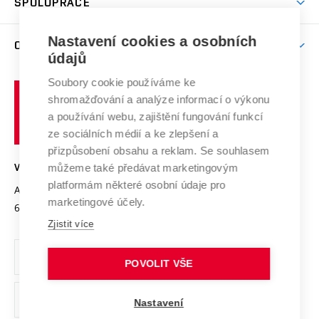
SPOLUPRÁCE
Celoživotní vzdělávání
Brno
Podpora excelence
Závěrečné práce
Studium bez bariér
Zpracování osobních údajů uchazečů o studium
Firemní spolupráce
Mezinárodní vědecká rada
Nastavení cookies a osobních
O UNIVERZITĚ
Doktorské studium
Podpora podnikání
E-přihláška
údajů
Zahraniční spolupráce
Systém zajišťování kvality výzkumu
Profil univerzity
Spolupráce se školami
Soubory cookie používáme ke
Vysoké
Výzkumné infrastruktury
shromažďování a analýze informací o výkonu
Udržitelná univerzita
učení
Služby univerzity
Transfer znalostí
a používání webu, zajištění fungování funkcí
technické
Podnikavá univerzita / ContriBUTe
Mezinárodní dohody
ze sociálních médií a ke zlepšení a
Open Science
v
Bezpečná univerzita
přizpůsobení obsahu a reklam. Se souhlasem
Univerzitní sítě
Brně
Projekty
můžeme také předávat marketingovým
VYSOKÉ UČENÍ TECHNICKÉ V BRNĚ
Vyznamenání
platformám některé osobní údaje pro
Projekty ze strukturálních fondů
Antonínská 548/1
www.vut.cz
marketingové účely.
Organizační struktura
602 00 Brno
vut@vutbr.cz
Specifický výzkum
Zjistit více
Úřední deska
Ochrana osobních údajů
POVOLIT VŠE
(externí
Pracovní příležitosti
Nastavení
odkaz)