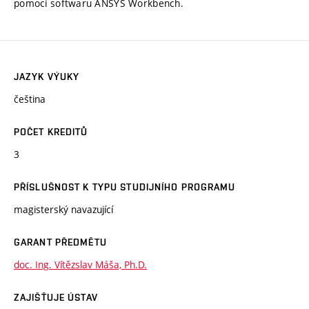
pomocí softwaru ANSYS Workbench.
JAZYK VÝUKY
čeština
POČET KREDITŮ
3
PŘÍSLUŠNOST K TYPU STUDIJNÍHO PROGRAMU
magisterský navazující
GARANT PŘEDMĚTU
doc. Ing. Vítězslav Máša, Ph.D.
ZAJIŠŤUJE ÚSTAV