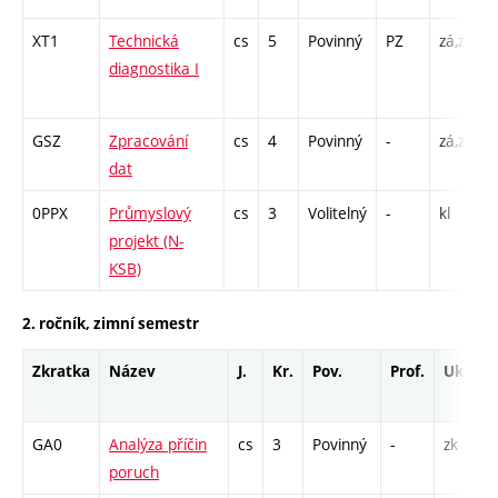
XT1
Technická
cs
5
Povinný
PZ
zá,zk
P
diagnostika I
GSZ
Zpracování
cs
4
Povinný
-
zá,zk
P
dat
L
0PPX
Průmyslový
cs
3
Volitelný
-
kl
P
projekt (N-
KSB)
2. ročník, zimní semestr
Zkratka
Název
J.
Kr.
Pov.
Prof.
Uk.
GA0
Analýza příčin
cs
3
Povinný
-
zk
poruch