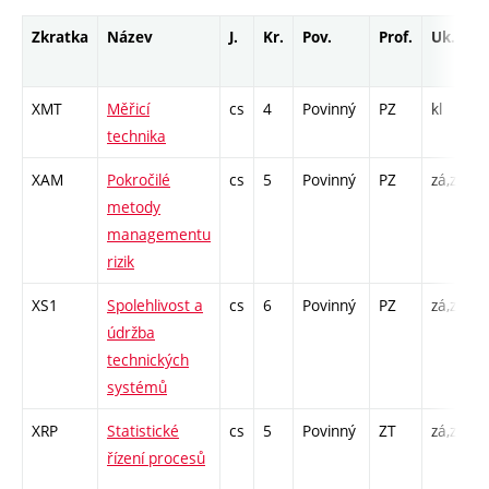
Zkratka
Název
J.
Kr.
Pov.
Prof.
Uk.
XMT
Měřicí
cs
4
Povinný
PZ
kl
P
technika
L
XAM
Pokročilé
cs
5
Povinný
PZ
zá,zk
P
metody
managementu
rizik
XS1
Spolehlivost a
cs
6
Povinný
PZ
zá,zk
P
údržba
technických
systémů
XRP
Statistické
cs
5
Povinný
ZT
zá,zk
P
řízení procesů