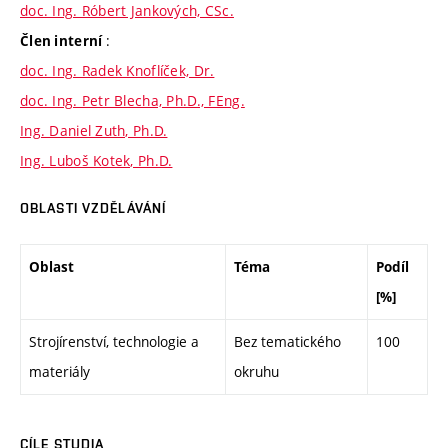
doc. Ing. Róbert Jankových, CSc.
:
Člen interní
doc. Ing. Radek Knoflíček, Dr.
doc. Ing. Petr Blecha, Ph.D., FEng.
Ing. Daniel Zuth, Ph.D.
Ing. Luboš Kotek, Ph.D.
OBLASTI VZDĚLÁVÁNÍ
Oblast
Téma
Podíl
[%]
Strojírenství, technologie a
Bez tematického
100
materiály
okruhu
CÍLE STUDIA