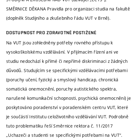
SMĚRNICE DĚKANA Pravidla pro organizaci studia na fakultě
(doplněk Studijního a zkušebního řádu VUT v Brně).
DOSTUPNOST PRO ZDRAVOTNĚ POSTIŽENÉ
Na VUT jsou zohledněny potřeby rovného přístupu k
vysokoškolskému vzdělávání. V přijímacím řízení ani ve
studiu nedochází k přímé či nepřímé diskriminaci z žádných
důvodů. Studujícím se specifickými vzdělávacími potřebami
(poruchy učení, fyzický a smyslový handicap, chronická
somatická onemocnění, poruchy autistického spektra,
narušené komunikační schopnosti, psychická onemocnění) je
poskytováno poradenství v poradenském centru VUT, které
je součástí Institutu celoživotního vzdělávání VUT. Podrobně
tuto problematiku řeší Směrnice rektora č. 11/2017
„Uchazeči a studenti se specifickými potřebami na VUT“.