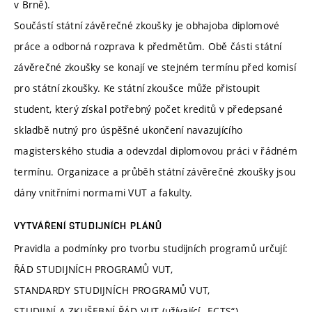
v Brně).
Součástí státní závěrečné zkoušky je obhajoba diplomové
práce a odborná rozprava k předmětům. Obě části státní
závěrečné zkoušky se konají ve stejném termínu před komisí
pro státní zkoušky. Ke státní zkoušce může přistoupit
student, který získal potřebný počet kreditů v předepsané
skladbě nutný pro úspěšné ukončení navazujícího
magisterského studia a odevzdal diplomovou práci v řádném
termínu. Organizace a průběh státní závěrečné zkoušky jsou
dány vnitřními normami VUT a fakulty.
VYTVÁŘENÍ STUDIJNÍCH PLÁNŮ
Pravidla a podmínky pro tvorbu studijních programů určují:
ŘÁD STUDIJNÍCH PROGRAMŮ VUT,
STANDARDY STUDIJNÍCH PROGRAMŮ VUT,
STUDIJNÍ A ZKUŠEBNÍ ŘÁD VUT (užívající „ECTS“),