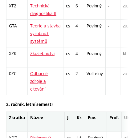
XT2
Technická
cs
6
Povinný
-
zá,zk
diagnostika II
GTA
Teorie a stavba
cs
4
Povinný
-
zá,zk
výrobních
systémů
XZK
Zkušebnictví
cs
4
Povinný
-
kl
0ZC
Odborné
cs
2
Volitelný
-
zá
zdroje a
citování
2. ročník, letní semestr
Zkratka
Název
J.
Kr.
Pov.
Prof.
Uk.
XD7
Diplomový
cs
11
Povinný
-
zá