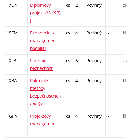
XD4
Diplomový
cs
2
Povinný
-
zá
projekt (M-KSB)
I
5EM
Ekonomika a
cs
4
Povinný
-
kl
management
podniku
XFB
Funkční
cs
6
Povinný
-
zá,zk
bezpečnost
XBA
Pokročilé
cs
4
Povinný
-
kl
metody
bezpečnostních
analýz
GPN
Projektový
cs
4
Povinný
-
kl
management