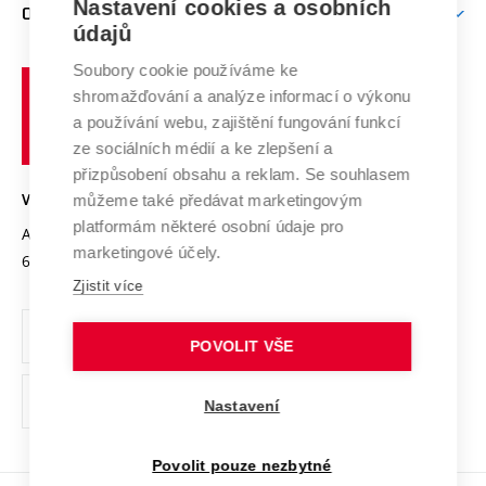
Mezinárodní vědecká rada
Nastavení cookies a osobních
O UNIVERZITĚ
Doktorské studium
Podpora podnikání
E-přihláška
údajů
Zahraniční spolupráce
Systém zajišťování kvality výzkumu
Profil univerzity
Spolupráce se školami
Soubory cookie používáme ke
Vysoké
Výzkumné infrastruktury
shromažďování a analýze informací o výkonu
Udržitelná univerzita
učení
Služby univerzity
Transfer znalostí
a používání webu, zajištění fungování funkcí
technické
Podnikavá univerzita / ContriBUTe
Mezinárodní dohody
ze sociálních médií a ke zlepšení a
Open Science
v
Bezpečná univerzita
přizpůsobení obsahu a reklam. Se souhlasem
Univerzitní sítě
Brně
Projekty
můžeme také předávat marketingovým
VYSOKÉ UČENÍ TECHNICKÉ V BRNĚ
Vyznamenání
platformám některé osobní údaje pro
Projekty ze strukturálních fondů
Antonínská 548/1
www.vut.cz
marketingové účely.
Organizační struktura
602 00 Brno
vut@vutbr.cz
Specifický výzkum
Zjistit více
Úřední deska
Ochrana osobních údajů
POVOLIT VŠE
(externí
Pracovní příležitosti
Nastavení
odkaz)
Podpora a rozvoj zaměstnanců a studujících
Povolit pouze nezbytné
Rovné příležitosti