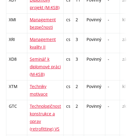
projekt (M-KSB)
XMI
Management
cs
2
Povinný
-
kl
bezpečnosti
XRI
Management
cs
3
Povinný
-
zá,zk
kvality II
XD8
Seminář k
cs
3
Povinný
-
zá
diplomové práci
(M-KSB)
XTM
Techniky
cs
2
Povinný
-
kl
motivace
GTC
Technologičnost
cs
2
Povinný
-
zk
konstrukce a
oprav
(retrofitting) VS