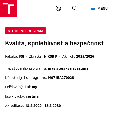
VUT
PŘIHLÁSIT
HLEDAT
MENU
SE
STUDIJNÍ PROGRAM
Kvalita, spolehlivost a bezpečnost
Fakulta:
Zkratka:
Ak. rok:
FSI
N-KSB-P
2025/2026
Typ studijního programu:
magisterský navazující
Kód studijního programu:
N0715A270028
Udělovaný titul:
Ing.
Jazyk výuky:
čeština
Akreditace:
18.2.2020 - 18.2.2030