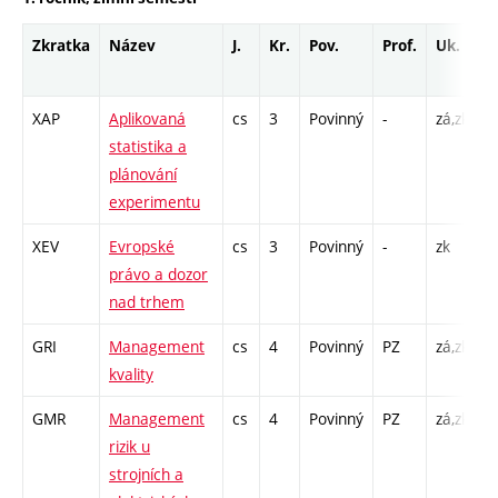
Zkratka
Název
J.
Kr.
Pov.
Prof.
Uk.
H
r
XAP
Aplikovaná
cs
3
Povinný
-
zá,zk
P
statistika a
C
plánování
1
experimentu
XEV
Evropské
cs
3
Povinný
-
zk
P
právo a dozor
nad trhem
GRI
Management
cs
4
Povinný
PZ
zá,zk
P
kvality
C
GMR
Management
cs
4
Povinný
PZ
zá,zk
P
rizik u
C
strojních a