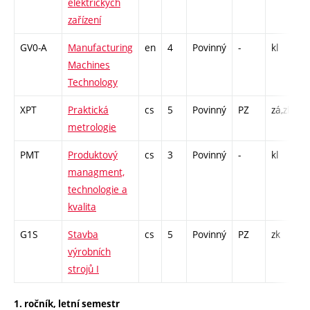
elektrických
zařízení
GV0-A
Manufacturing
en
4
Povinný
-
kl
P
Machines
C
Technology
XPT
Praktická
cs
5
Povinný
PZ
zá,zk
P
metrologie
L
PMT
Produktový
cs
3
Povinný
-
kl
P
managment,
L
technologie a
kvalita
G1S
Stavba
cs
5
Povinný
PZ
zk
P
výrobních
strojů I
1. ročník, letní semestr