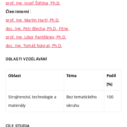
prof. Ing. Josef Štětina, Ph.D.
:
Člen interní
prof. Ing. Martin Hartl, Ph.D.
doc. Ing. Petr Blecha, Ph.D., FEng.
prof. Ing. Libor Pantělejev, Ph.D.
doc. Ing. Tomáš Návrat, Ph.D.
OBLASTI VZDĚLÁVÁNÍ
Oblast
Téma
Podíl
[%]
Strojírenství, technologie a
Bez tematického
100
materiály
okruhu
CÍLE STUDIA