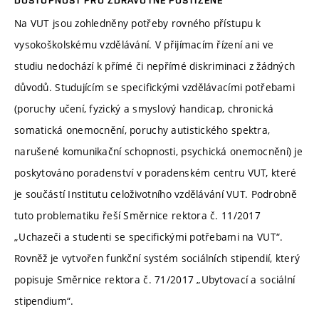
DOSTUPNOST PRO ZDRAVOTNĚ POSTIŽENÉ
Na VUT jsou zohledněny potřeby rovného přístupu k
vysokoškolskému vzdělávání. V přijímacím řízení ani ve
studiu nedochází k přímé či nepřímé diskriminaci z žádných
důvodů. Studujícím se specifickými vzdělávacími potřebami
(poruchy učení, fyzický a smyslový handicap, chronická
somatická onemocnění, poruchy autistického spektra,
narušené komunikační schopnosti, psychická onemocnění) je
poskytováno poradenství v poradenském centru VUT, které
je součástí Institutu celoživotního vzdělávání VUT. Podrobně
tuto problematiku řeší Směrnice rektora č. 11/2017
„Uchazeči a studenti se specifickými potřebami na VUT“.
Rovněž je vytvořen funkční systém sociálních stipendií, který
popisuje Směrnice rektora č. 71/2017 „Ubytovací a sociální
stipendium“.