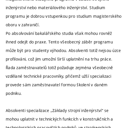
inženýrství nebo materiálového inženýrství. Studium
programu je dobrou vstupenkou pro studium magisterského
oboru v zahraničí.
Po absolvování bakalářského studia však mohou rovněž
ihned odejít do praxe. Tento všeobecný záběr programu
může být pro studenty výhodou. Absolventi totiž nejsou úzce
profilováni, což jim umožní širší uplatnění na trhu práce.
Řada zaměstnavatelů totiž požaduje zejména všeobecně
vzdělané technické pracovníky, přičemž užší specializaci
provede sám zaměstnavatel formou školení v daném
podniku.
Absolventi specializace „Základy strojní inženýrství“ se
mohou uplatnit v technických funkcích v konstrukčních a
technologických pracovištích podniků, ve strojírenských