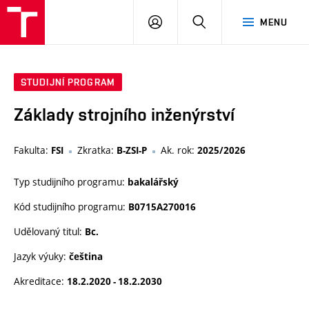
VUT
PŘIHLÁSIT
HLEDAT
MENU
SE
STUDIJNÍ PROGRAM
Základy strojního inženýrství
Fakulta:
Zkratka:
Ak. rok:
FSI
B-ZSI-P
2025/2026
Typ studijního programu:
bakalářský
Kód studijního programu:
B0715A270016
Udělovaný titul:
Bc.
Jazyk výuky:
čeština
Akreditace:
18.2.2020 - 18.2.2030