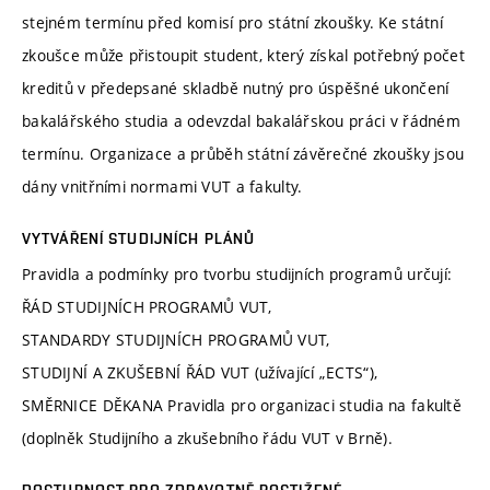
stejném termínu před komisí pro státní zkoušky. Ke státní
zkoušce může přistoupit student, který získal potřebný počet
kreditů v předepsané skladbě nutný pro úspěšné ukončení
bakalářského studia a odevzdal bakalářskou práci v řádném
termínu. Organizace a průběh státní závěrečné zkoušky jsou
dány vnitřními normami VUT a fakulty.
VYTVÁŘENÍ STUDIJNÍCH PLÁNŮ
Pravidla a podmínky pro tvorbu studijních programů určují:
ŘÁD STUDIJNÍCH PROGRAMŮ VUT,
STANDARDY STUDIJNÍCH PROGRAMŮ VUT,
STUDIJNÍ A ZKUŠEBNÍ ŘÁD VUT (užívající „ECTS“),
SMĚRNICE DĚKANA Pravidla pro organizaci studia na fakultě
(doplněk Studijního a zkušebního řádu VUT v Brně).