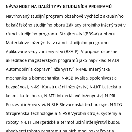
NÁVAZNOST NA DALŠÍ TYPY STUDIJNÍCH PROGRAMŮ
Navrhovaný studijní program obsahově vychází z aktuálního
bakalářského studijního oboru Základy strojního inženýrství v
rámci studijního programu Strojírenství (B3S-A) a oboru
Materiálové inženýrství v rámci studijního programu
Aplikované vědy v inženýrství (B3A-P). V případě úspěšné
akreditace magisterských programů jako například N-ADI
Automobilní a dopravní inženýrství, N-IMB Inženýrská
mechanika a biomechanika, N-KSB Kvalita, spolehlivost a
bezpečnost, N-KSI Konstrukční inženýrství, N-LKT Letecká a
kosmická technika, N-MTI Materiálové inženýrství, N-PRI
Procesní inženýrství, N-SLE Slévárenská technologie, N-STG
Strojírenská technologie a N-VSR Výrobní stroje, systémy a
roboty, N-ETI Energetické a termofluidní inženýrství budou
absolventi tohoto programu na nich moci pokračovat a