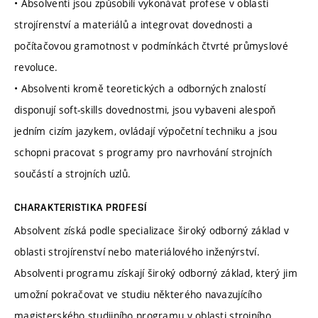
• Absolventi jsou způsobilí vykonávat profese v oblasti
strojírenství a materiálů a integrovat dovednosti a
počítačovou gramotnost v podmínkách čtvrté průmyslové
revoluce.
• Absolventi kromě teoretických a odborných znalostí
disponují soft-skills dovednostmi, jsou vybaveni alespoň
jedním cizím jazykem, ovládají výpočetní techniku a jsou
schopni pracovat s programy pro navrhování strojních
součástí a strojních uzlů.
CHARAKTERISTIKA PROFESÍ
Absolvent získá podle specializace široký odborný základ v
oblasti strojírenství nebo materiálového inženýrství.
Absolventi programu získají široký odborný základ, který jim
umožní pokračovat ve studiu některého navazujícího
magisterského studijního programu v oblasti strojního