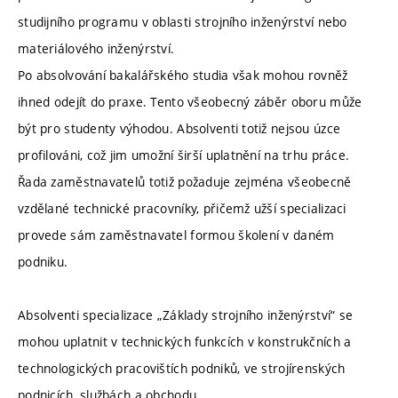
studijního programu v oblasti strojního inženýrství nebo
materiálového inženýrství.
Po absolvování bakalářského studia však mohou rovněž
ihned odejít do praxe. Tento všeobecný záběr oboru může
být pro studenty výhodou. Absolventi totiž nejsou úzce
profilováni, což jim umožní širší uplatnění na trhu práce.
Řada zaměstnavatelů totiž požaduje zejména všeobecně
vzdělané technické pracovníky, přičemž užší specializaci
provede sám zaměstnavatel formou školení v daném
podniku.
Absolventi specializace „Základy strojního inženýrství“ se
mohou uplatnit v technických funkcích v konstrukčních a
technologických pracovištích podniků, ve strojírenských
podnicích, službách a obchodu.