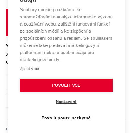
Systém zajišťování kvality výzkumu
Profil univerzity
Spolupráce se školami
Soubory cookie používáme ke
Vysoké
Výzkumné infrastruktury
shromažďování a analýze informací o výkonu
Udržitelná univerzita
učení
Služby univerzity
Transfer znalostí
a používání webu, zajištění fungování funkcí
technické
Podnikavá univerzita / ContriBUTe
Mezinárodní dohody
ze sociálních médií a ke zlepšení a
Open Science
v
Bezpečná univerzita
přizpůsobení obsahu a reklam. Se souhlasem
Univerzitní sítě
Brně
Projekty
můžeme také předávat marketingovým
VYSOKÉ UČENÍ TECHNICKÉ V BRNĚ
Vyznamenání
platformám některé osobní údaje pro
Projekty ze strukturálních fondů
Antonínská 548/1
www.vut.cz
marketingové účely.
Organizační struktura
602 00 Brno
vut@vutbr.cz
Specifický výzkum
Zjistit více
Úřední deska
Ochrana osobních údajů
POVOLIT VŠE
(externí
Pracovní příležitosti
Nastavení
odkaz)
Podpora a rozvoj zaměstnanců a studujících
Povolit pouze nezbytné
Rovné příležitosti
Copyright © 2026 VUT
Sociální bezpečí