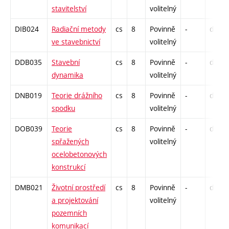
stavitelství
volitelný
DIB024
Radiační metody
cs
8
Povinně
-
drzk
ve stavebnictví
volitelný
DDB035
Stavební
cs
8
Povinně
-
drzk
dynamika
volitelný
DNB019
Teorie drážního
cs
8
Povinně
-
drzk
spodku
volitelný
DOB039
Teorie
cs
8
Povinně
-
drzk
spřažených
volitelný
ocelobetonových
konstrukcí
DMB021
Životní prostředí
cs
8
Povinně
-
drzk
a projektování
volitelný
pozemních
komunikací