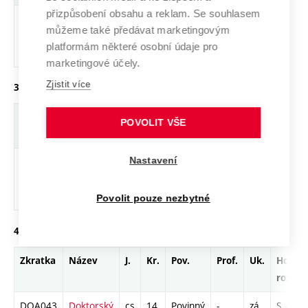
přizpůsobení obsahu a reklam. Se souhlasem
DOA041
Doktorský
cs
8
Povinný
-
zá
S - 78
můžeme také předávat marketingovým
seminář 4
platformám některé osobní údaje pro
(KDS)
marketingové účely.
Zjistit více
3. ročník, letní semestr
Zkratka
Název
J.
Kr.
Pov.
Prof.
Uk.
Hod.
POVOLIT VŠE
rozsah
Nastavení
DOA042
Doktorský
cs
14
Povinný
-
zá
S - 78
seminář 5
(KDS)
Povolit pouze nezbytné
4. ročník, zimní semestr
Zkratka
Název
J.
Kr.
Pov.
Prof.
Uk.
Hod.
rozsah
DOA043
Doktorský
cs
14
Povinný
-
zá
S - 78