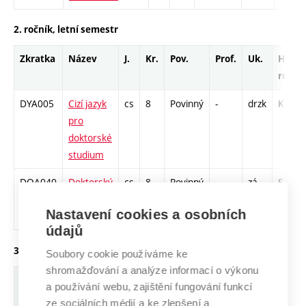
2. ročník, letní semestr
Zkratka
Název
J.
Kr.
Pov.
Prof.
Uk.
Hod.
rozsa
DYA005
Cizí jazyk
cs
8
Povinný
-
drzk
K - 26
pro
doktorské
studium
DOA040
Doktorský
cs
8
Povinný
-
zá
S - 78
seminář 3
Nastavení cookies a osobních
(KDS)
údajů
3. ročník, zimní semestr
Soubory cookie používáme ke
shromažďování a analýze informací o výkonu
Zkratka
Název
J.
Kr.
Pov.
Prof.
Uk.
Hod.
a používání webu, zajištění fungování funkcí
rozsah
ze sociálních médií a ke zlepšení a