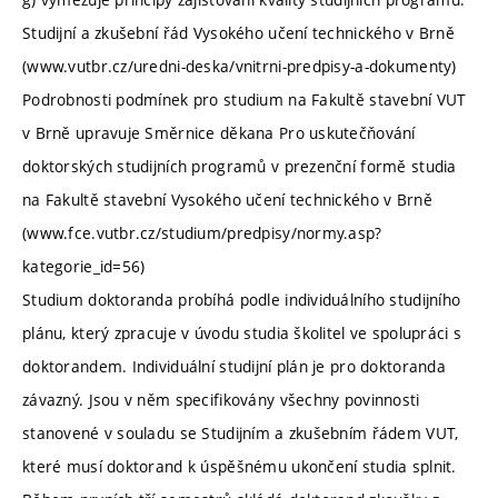
Studijní a zkušební řád Vysokého učení technického v Brně
(www.vutbr.cz/uredni-deska/vnitrni-predpisy-a-dokumenty)
Podrobnosti podmínek pro studium na Fakultě stavební VUT
v Brně upravuje Směrnice děkana Pro uskutečňování
doktorských studijních programů v prezenční formě studia
na Fakultě stavební Vysokého učení technického v Brně
(www.fce.vutbr.cz/studium/predpisy/normy.asp?
kategorie_id=56)
Studium doktoranda probíhá podle individuálního studijního
plánu, který zpracuje v úvodu studia školitel ve spolupráci s
doktorandem. Individuální studijní plán je pro doktoranda
závazný. Jsou v něm specifikovány všechny povinnosti
stanovené v souladu se Studijním a zkušebním řádem VUT,
které musí doktorand k úspěšnému ukončení studia splnit.