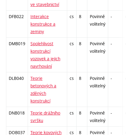
ve stavebnictví
DFB022
Interakce
cs
8
Povinně
-
drzk
konstrukce a
volitelný
zeminy
DMB019
Spolehlivost
cs
8
Povinně
-
drzk
konstrukcí
volitelný
vozovek a jejich
navrhování
DLB040
Teorie
cs
8
Povinně
-
drzk
betonových a
volitelný
zděných
konstrukcí
DNB018
Teorie drážního
cs
8
Povinně
-
drzk
svršku
volitelný
DOB037
Teorie kovových
cs
8
Povinně
-
drzk