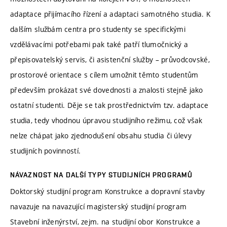
adaptace přijímacího řízení a adaptaci samotného studia. K
dalším službám centra pro studenty se specifickými
vzdělávacími potřebami pak také patří tlumočnický a
přepisovatelský servis, či asistenční služby – průvodcovské,
prostorové orientace s cílem umožnit těmto studentům
především prokázat své dovednosti a znalosti stejně jako
ostatní studenti. Děje se tak prostřednictvím tzv. adaptace
studia, tedy vhodnou úpravou studijního režimu, což však
nelze chápat jako zjednodušení obsahu studia či úlevy
studijních povinností.
NÁVAZNOST NA DALŠÍ TYPY STUDIJNÍCH PROGRAMŮ
Doktorský studijní program Konstrukce a dopravní stavby
navazuje na navazující magisterský studijní program
Stavební inženýrství, zejm. na studijní obor Konstrukce a