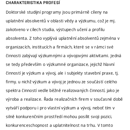
CHARAKTERISTIKA PROFESÍ
Doktorské studijní programy jsou primárně cíleny na
uplatnění absolventů v oblasti vědy a výzkumu, což je mj.
zakotveno v cílech studia, výstupech učení a profilu
absolventa. Z toho vyplývá uplatnění absolventů zejména v
organizacích, institucích a firmách, které se v rámci své
činnosti zabývají výzkumnými a vývojovými aktivitami. Jedná
se tedy především o výzkumné organizace, jejichž hlavní
činností je výzkum a vývoj, ale i subjekty stavební praxe, tj.
firmy, u nichž výzkum a vývoj je jednou ze součástí celého
spektra činností vedle běžně realizovaných činností, jako je
výroba a realizace. Řada realizačních firem v současné době
vytváří podporu i pro vlastní výzkum a vývoj, neboť tím v
silně konkurenčním prostředí mohou posílit svoji pozici,
konkurenceschopnost a uplatnitelnost na trhu. V tomto