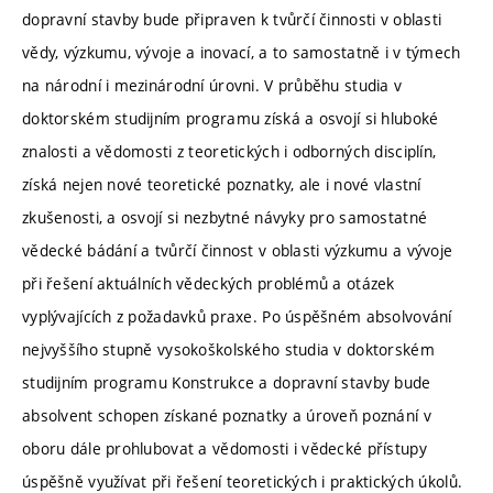
dopravní stavby bude připraven k tvůrčí činnosti v oblasti
vědy, výzkumu, vývoje a inovací, a to samostatně i v týmech
na národní i mezinárodní úrovni. V průběhu studia v
doktorském studijním programu získá a osvojí si hluboké
znalosti a vědomosti z teoretických i odborných disciplín,
získá nejen nové teoretické poznatky, ale i nové vlastní
zkušenosti, a osvojí si nezbytné návyky pro samostatné
vědecké bádání a tvůrčí činnost v oblasti výzkumu a vývoje
při řešení aktuálních vědeckých problémů a otázek
vyplývajících z požadavků praxe. Po úspěšném absolvování
nejvyššího stupně vysokoškolského studia v doktorském
studijním programu Konstrukce a dopravní stavby bude
absolvent schopen získané poznatky a úroveň poznání v
oboru dále prohlubovat a vědomosti i vědecké přístupy
úspěšně využívat při řešení teoretických i praktických úkolů.