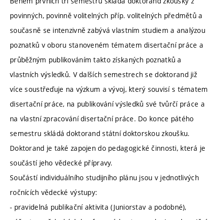
Během prvních tří semestrů skládá doktorand zkoušky z
povinných, povinně volitelných příp. volitelných předmětů a
současně se intenzivně zabývá vlastním studiem a analýzou
poznatků v oboru stanoveném tématem disertační práce a
průběžným publikováním takto získaných poznatků a
vlastních výsledků. V dalších semestrech se doktorand již
více soustřeďuje na výzkum a vývoj, který souvisí s tématem
disertační práce, na publikování výsledků své tvůrčí práce a
na vlastní zpracování disertační práce. Do konce pátého
semestru skládá doktorand státní doktorskou zkoušku.
Doktorand je také zapojen do pedagogické činnosti, která je
součástí jeho vědecké přípravy.
Součástí individuálního studijního plánu jsou v jednotlivých
ročnících vědecké výstupy:
- pravidelná publikační aktivita (Juniorstav a podobné),