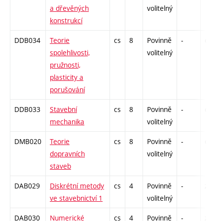
a dřevěných
volitelný
konstrukcí
DDB034
Teorie
cs
8
Povinně
-
drzk
spolehlivosti,
volitelný
pružnosti,
plasticity a
porušování
DDB033
Stavební
cs
8
Povinně
-
drzk
mechanika
volitelný
DMB020
Teorie
cs
8
Povinně
-
drzk
dopravních
volitelný
staveb
DAB029
Diskrétní metody
cs
4
Povinně
-
zá
ve stavebnictví 1
volitelný
DAB030
Numerické
cs
4
Povinně
-
zá