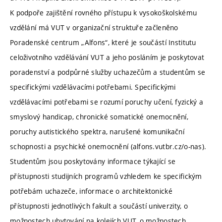
K podpoře zajištění rovného přístupu k vysokoškolskému
vzdělání má VUT v organizační struktuře začleněno
Poradenské centrum „Alfons“, které je součástí Institutu
celoživotního vzdělávání VUT a jeho posláním je poskytovat
poradenství a podpůrné služby uchazečům a studentům se
specifickými vzdělávacími potřebami. Specifickými
vzdělávacími potřebami se rozumí poruchy učení, fyzický a
smyslový handicap, chronické somatické onemocnění,
poruchy autistického spektra, narušené komunikační
schopnosti a psychické onemocnění (alfons.vutbr.cz/o-nas).
Studentům jsou poskytovány informace týkající se
přístupnosti studijních programů vzhledem ke specifickým
potřebám uchazeče, informace o architektonické
přístupnosti jednotlivých fakult a součástí univerzity, o
možnostech ubytování na kolejích VUT, o možnostech