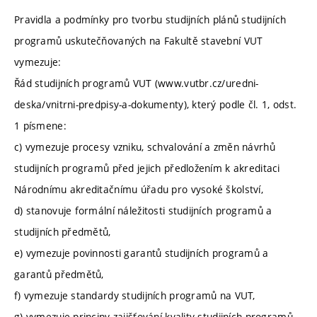
Pravidla a podmínky pro tvorbu studijních plánů studijních
programů uskutečňovaných na Fakultě stavební VUT
vymezuje:
Řád studijních programů VUT (www.vutbr.cz/uredni-
deska/vnitrni-predpisy-a-dokumenty), který podle čl. 1, odst.
1 písmene:
c) vymezuje procesy vzniku, schvalování a změn návrhů
studijních programů před jejich předložením k akreditaci
Národnímu akreditačnímu úřadu pro vysoké školství,
d) stanovuje formální náležitosti studijních programů a
studijních předmětů,
e) vymezuje povinnosti garantů studijních programů a
garantů předmětů,
f) vymezuje standardy studijních programů na VUT,
g) vymezuje principy zajišťování kvality studijních programů.