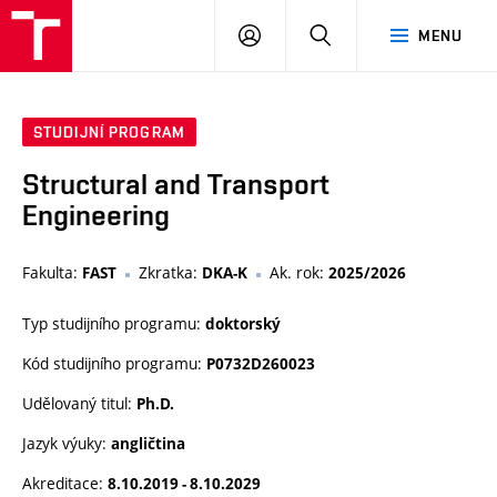
VUT
PŘIHLÁSIT
HLEDAT
MENU
SE
STUDIJNÍ PROGRAM
Structural and Transport
Engineering
Fakulta:
Zkratka:
Ak. rok:
FAST
DKA-K
2025/2026
Typ studijního programu:
doktorský
Kód studijního programu:
P0732D260023
Udělovaný titul:
Ph.D.
Jazyk výuky:
angličtina
Akreditace:
8.10.2019 - 8.10.2029