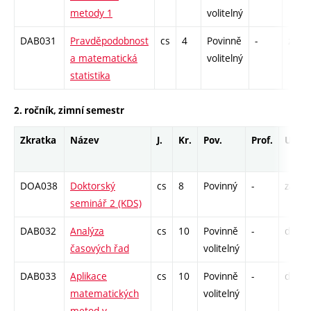
metody 1
volitelný
DAB031
Pravděpodobnost
cs
4
Povinně
-
zá
a matematická
volitelný
statistika
2. ročník, zimní semestr
Zkratka
Název
J.
Kr.
Pov.
Prof.
Uk.
DOA038
Doktorský
cs
8
Povinný
-
zá
seminář 2 (KDS)
DAB032
Analýza
cs
10
Povinně
-
drzk
časových řad
volitelný
DAB033
Aplikace
cs
10
Povinně
-
drzk
matematických
volitelný
metod v