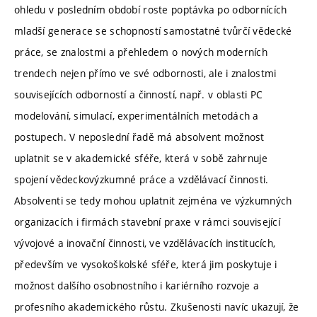
ohledu v posledním období roste poptávka po odbornících
mladší generace se schopností samostatné tvůrčí vědecké
práce, se znalostmi a přehledem o nových moderních
trendech nejen přímo ve své odbornosti, ale i znalostmi
souvisejících odborností a činností, např. v oblasti PC
modelování, simulací, experimentálních metodách a
postupech. V neposlední řadě má absolvent možnost
uplatnit se v akademické sféře, která v sobě zahrnuje
spojení vědeckovýzkumné práce a vzdělávací činnosti.
Absolventi se tedy mohou uplatnit zejména ve výzkumných
organizacích i firmách stavební praxe v rámci související
vývojové a inovační činnosti, ve vzdělávacích institucích,
především ve vysokoškolské sféře, která jim poskytuje i
možnost dalšího osobnostního i kariérního rozvoje a
profesního akademického růstu. Zkušenosti navíc ukazují, že