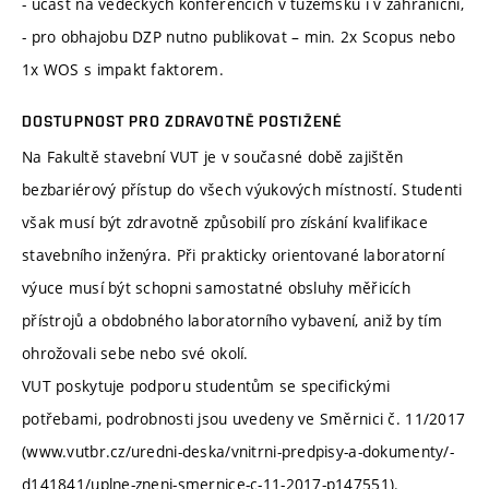
- účast na vědeckých konferencích v tuzemsku i v zahraniční,
- pro obhajobu DZP nutno publikovat – min. 2x Scopus nebo
1x WOS s impakt faktorem.
DOSTUPNOST PRO ZDRAVOTNĚ POSTIŽENÉ
Na Fakultě stavební VUT je v současné době zajištěn
bezbariérový přístup do všech výukových místností. Studenti
však musí být zdravotně způsobilí pro získání kvalifikace
stavebního inženýra. Při prakticky orientované laboratorní
výuce musí být schopni samostatné obsluhy měřicích
přístrojů a obdobného laboratorního vybavení, aniž by tím
ohrožovali sebe nebo své okolí.
VUT poskytuje podporu studentům se specifickými
potřebami, podrobnosti jsou uvedeny ve Směrnici č. 11/2017
(www.vutbr.cz/uredni-deska/vnitrni-predpisy-a-dokumenty/-
d141841/uplne-zneni-smernice-c-11-2017-p147551).