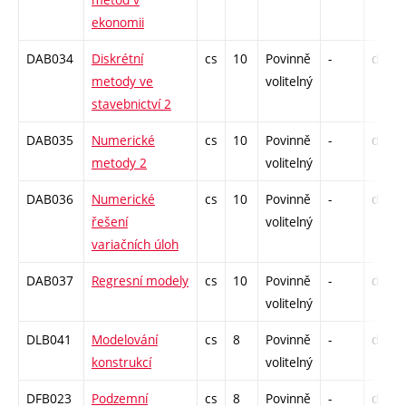
ekonomii
DAB034
Diskrétní
cs
10
Povinně
-
drzk
metody ve
volitelný
stavebnictví 2
DAB035
Numerické
cs
10
Povinně
-
drzk
metody 2
volitelný
DAB036
Numerické
cs
10
Povinně
-
drzk
řešení
volitelný
variačních úloh
DAB037
Regresní modely
cs
10
Povinně
-
drzk
volitelný
DLB041
Modelování
cs
8
Povinně
-
drzk
konstrukcí
volitelný
DFB023
Podzemní
cs
8
Povinně
-
drzk