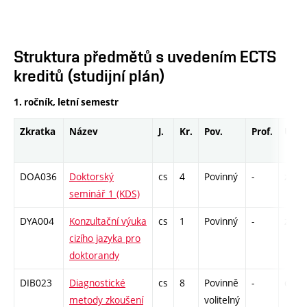
Struktura předmětů s uvedením ECTS
kreditů (studijní plán)
1. ročník, letní semestr
Zkratka
Název
J.
Kr.
Pov.
Prof.
Uk.
DOA036
Doktorský
cs
4
Povinný
-
zá
seminář 1 (KDS)
DYA004
Konzultační výuka
cs
1
Povinný
-
zá
cizího jazyka pro
doktorandy
DIB023
Diagnostické
cs
8
Povinně
-
drzk
metody zkoušení
volitelný