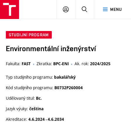
VUT
PŘIHLÁSIT
HLEDAT
MENU
SE
STUDIJNÍ PROGRAM
Environmentální inženýrství
Fakulta:
Zkratka:
Ak. rok:
FAST
BPC-ENI
2024/2025
Typ studijního programu:
bakalářský
Kód studijního programu:
B0732P260004
Udělovaný titul:
Bc.
Jazyk výuky:
čeština
Akreditace:
4.6.2024 - 4.6.2034