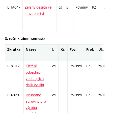
BHA047
Zelený design ve
cs
5
Povinný
PZ
zá,zk
stavebnictví
3. ročník, zimní semestr
Zkratka
Název
J.
Kr.
Pov.
Prof.
Uk.
H
r
BPA017
Čištění
cs
5
Povinný
PZ
zá,zk
P
odpadních
K
vod a jejich
/
další využití
2
BJA029
Druhotné
cs
5
Povinný
PZ
zá,zk
P
suroviny pro
K
výrobu
/