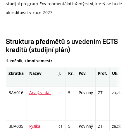
studijní program Environmentální inženýrství, který se bude
akreditovat v roce 2027.
Struktura předmětů s uvedením ECTS
kreditů (studijní plán)
1. ročník, zimní semestr
Zkratka
Název
J.
Kr.
Pov.
Prof.
Uk.
Ho
ro
BAA016
Analýza dat
cs
5
Povinný
ZT
zá,zk
P -
KK
/ C
26
BBA005
Fyzika
cs
5
Povinný
ZT
zá,zk
P -