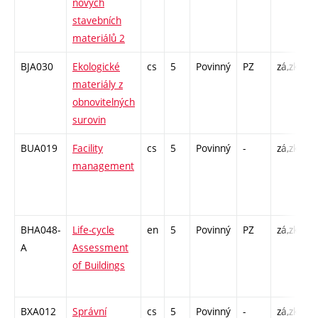
nových
2
stavebních
materiálů 2
BJA030
Ekologické
cs
5
Povinný
PZ
zá,zk
P
materiály z
K
obnovitelných
/
surovin
2
BUA019
Facility
cs
5
Povinný
-
zá,zk
P
management
K
/
2
BHA048-
Life-cycle
en
5
Povinný
PZ
zá,zk
P
A
Assessment
K
of Buildings
/
2
BXA012
Správní
cs
5
Povinný
-
zá,zk
P