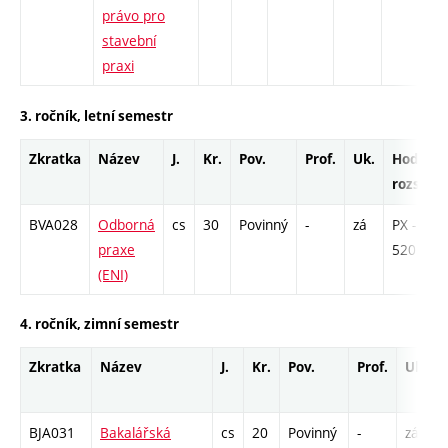
právo pro
K
stavební
/
praxi
2
3. ročník, letní semestr
Zkratka
Název
J.
Kr.
Pov.
Prof.
Uk.
Hod.
rozsah
BVA028
Odborná
cs
30
Povinný
-
zá
PX -
praxe
520
(ENI)
4. ročník, zimní semestr
Zkratka
Název
J.
Kr.
Pov.
Prof.
Uk.
BJA031
Bakalářská
cs
20
Povinný
-
zá