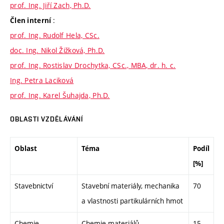
prof. Ing. Jiří Zach, Ph.D.
:
Člen interní
prof. Ing. Rudolf Hela, CSc.
doc. Ing. Nikol Žižková, Ph.D.
prof. Ing. Rostislav Drochytka, CSc., MBA, dr. h. c.
Ing. Petra Laciková
prof. Ing. Karel Šuhajda, Ph.D.
OBLASTI VZDĚLÁVÁNÍ
Oblast
Téma
Podíl
[%]
Stavebnictví
Stavební materiály, mechanika
70
a vlastnosti partikulárních hmot
Chemie
Chemie materiálů
15