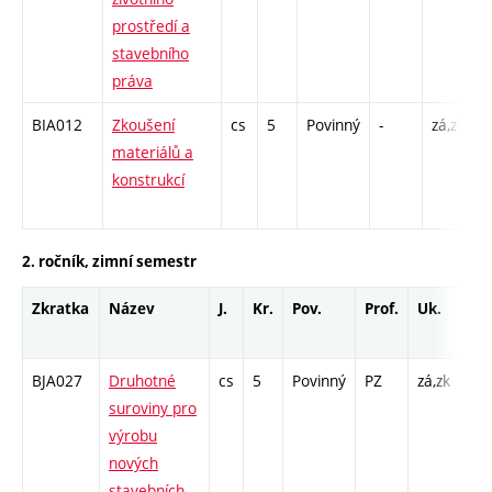
prostředí a
/
stavebního
2
práva
BIA012
Zkoušení
cs
5
Povinný
-
zá,zk
P
materiálů a
K
konstrukcí
/
2
2. ročník, zimní semestr
Zkratka
Název
J.
Kr.
Pov.
Prof.
Uk.
Ho
ro
BJA027
Druhotné
cs
5
Povinný
PZ
zá,zk
P -
suroviny pro
KK 
výrobu
/ C
nových
26
stavebních