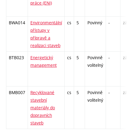
práce (ENI)
BWA014
Environmentální
cs
5
Povinný
-
zá,zk
přístupy v
přípravě a
realizaci staveb
BTB023
Energetický
cs
5
Povinně
-
zá,zk
management
volitelný
BMB007
Recyklované
cs
5
Povinně
-
zá,zk
stavební
volitelný
materiály do
dopravních
staveb