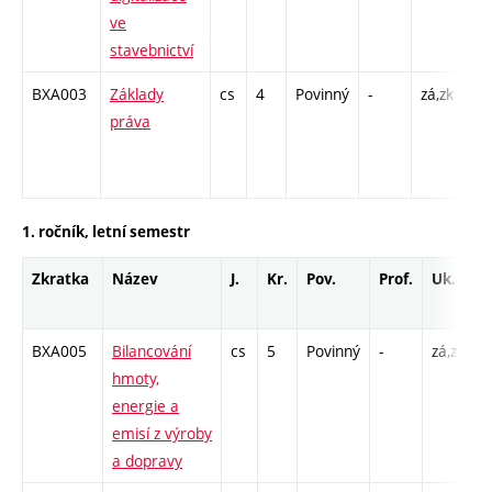
ve
stavebnictví
BXA003
Základy
cs
4
Povinný
-
zá,zk
P -
práva
KK
/ C
13
1. ročník, letní semestr
Zkratka
Název
J.
Kr.
Pov.
Prof.
Uk.
H
r
BXA005
Bilancování
cs
5
Povinný
-
zá,zk
P
hmoty,
K
energie a
/
emisí z výroby
2
a dopravy