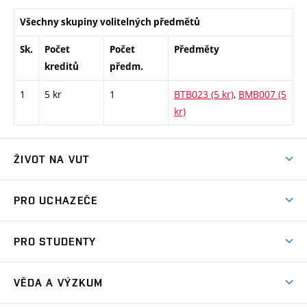
Všechny skupiny volitelných předmětů
Sk.
Počet
Počet
Předměty
kreditů
předm.
1
5 kr
1
BTB023 (5 kr)
,
BMB007 (5
kr)
ŽIVOT NA VUT
Atmosféra VUT
PRO UCHAZEČE
Prostory školy
Proč na VUT
Koleje
PRO STUDENTY
Studijní programy
Stravování
Předměty
Studijní předpisy
Studium a stáže v zahraničí
Stipendia
Dny otevřených dveří
VĚDA A VÝZKUM
Sport na VUT
(externí
Studijní programy
Poplatky za studium
Uznání zahraničního vzdělání
Knihovny
Aktivity pro juniory