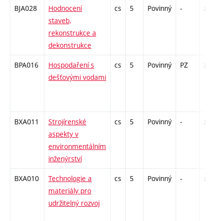
BJA028
Hodnocení
cs
5
Povinný
-
zá,zk
staveb,
rekonstrukce a
dekonstrukce
BPA016
Hospodaření s
cs
5
Povinný
PZ
zá,zk
dešťovými vodami
BXA011
Strojírenské
cs
5
Povinný
-
zá,zk
aspekty v
environmentálním
inženýrství
BXA010
Technologie a
cs
5
Povinný
-
zá,zk
materiály pro
udržitelný rozvoj