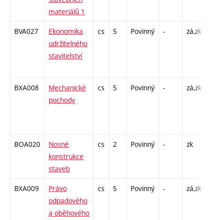
materiálů 1
BVA027
Ekonomika
cs
5
Povinný
-
zá,zk
P -
udržitelného
KK 
stavitelství
/ C
26
BXA008
Mechanické
cs
5
Povinný
-
zá,zk
P -
pochody
KK 
/ C
26
BOA020
Nosné
cs
2
Povinný
-
zk
P -
konstrukce
KK 
staveb
BXA009
Právo
cs
5
Povinný
-
zá,zk
P -
odpadového
KK 
a oběhového
/ C