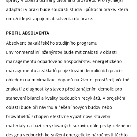
správy v oblasti ochrany životního prostředí. Pro rychlejší
adaptaci v praxi bude součástí studia i půlroční praxe, která
umožní lepší zapojení absolventa do praxe.
PROFIL ABSOLVENTA
Absolvent bakalářského studijního programu
Environmentální inženýrství bude mít znalosti v oblasti
managementu odpadového hospodářství, energetického
managementu a základů projektování demoličních prací s
ohledem na minimalizaci dopadů na životní prostředí, včetně
znalostí z diagnostiky staveb před zahájením demolic pro
stanovení bilancí a kvality budoucích recyklátů. V projekční
oblasti bude při návrhu a řešení nových budov nebo
brownfieldů schopen efektivně využít nové stavební
materiály na bázi recyklovaných surovin, dále prvky zeleného
designu vedoucích ke snížení energetické náročnosti těchto