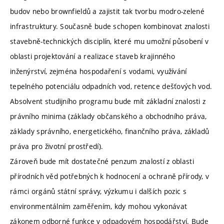
budov nebo brownfieldů a zajistit tak tvorbu modro-zelené
infrastruktury. Současně bude schopen kombinovat znalosti
stavebně-technických disciplín, které mu umožní působení v
oblasti projektování a realizace staveb krajinného
inženýrství, zejména hospodaření s vodami, využívání
tepelného potenciálu odpadních vod, retence dešťových vod.
Absolvent studijního programu bude mít základní znalosti z
právního minima (základy občanského a obchodního práva,
základy správního, energetického, finančního práva, základů
práva pro životní prostředí).
Zároveň bude mít dostatečné penzum znalostí z oblasti
přírodních věd potřebných k hodnocení a ochraně přírody, v
rámci orgánů státní správy, výzkumu i dalších pozic s
environmentálním zaměřením, kdy mohou vykonávat
zákonem odborné funkce v odpadovém hospodářství. Bude