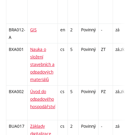
KK
/ C
26
BRA012-
GIS
en
2
Povinný
-
zá
KK 
A
C1
BXA001
Nauka o
cs
5
Povinný
ZT
zá,zk
P -
složení
KK
stavebních a
/ C
odpadových
26
materiálů
BXA002
Úvod do
cs
5
Povinný
PZ
zá,zk
P -
odpadového
KK
hospodářství
/ C
13
BUA017
Základy
cs
2
Povinný
-
zá
KK 
digitalizace
C1