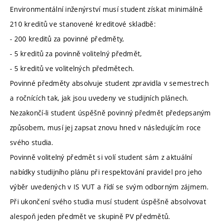
Environmentální inženýrství musí student získat minimálně
210 kreditů ve stanovené kreditové skladbě:
- 200 kreditů za povinné předměty,
- 5 kreditů za povinně volitelný předmět,
- 5 kreditů ve volitelných předmětech.
Povinné předměty absolvuje student zpravidla v semestrech
a ročnících tak, jak jsou uvedeny ve studijních plánech.
Nezakončí-li student úspěšně povinný předmět předepsaným
způsobem, musí jej zapsat znovu hned v následujícím roce
svého studia.
Povinně volitelný předmět si volí student sám z aktuální
nabídky studijního plánu při respektování pravidel pro jeho
výběr uvedených v IS VUT a řídí se svým odborným zájmem.
Při ukončení svého studia musí student úspěšně absolvovat
alespoň jeden předmět ve skupině PV předmětů.