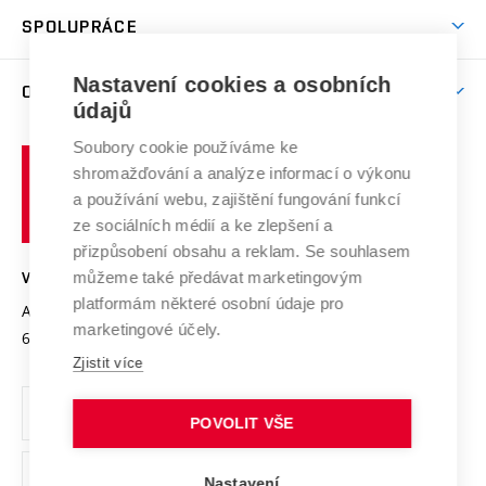
Studentský život
odkaz)
Věda a výzkum na VUT
Harmonogram akademického roku
Zpracování osobních údajů studentů
Sociální bezpečí
SPOLUPRÁCE
Celoživotní vzdělávání
Brno
Podpora excelence
Závěrečné práce
Studium bez bariér
Zpracování osobních údajů uchazečů o studium
Firemní spolupráce
Mezinárodní vědecká rada
Nastavení cookies a osobních
O UNIVERZITĚ
Doktorské studium
Podpora podnikání
E-přihláška
údajů
Zahraniční spolupráce
Systém zajišťování kvality výzkumu
Profil univerzity
Spolupráce se školami
Soubory cookie používáme ke
Vysoké
Výzkumné infrastruktury
shromažďování a analýze informací o výkonu
Udržitelná univerzita
učení
Služby univerzity
Transfer znalostí
a používání webu, zajištění fungování funkcí
technické
Podnikavá univerzita / ContriBUTe
Mezinárodní dohody
ze sociálních médií a ke zlepšení a
Open Science
v
Bezpečná univerzita
přizpůsobení obsahu a reklam. Se souhlasem
Univerzitní sítě
Brně
Projekty
můžeme také předávat marketingovým
VYSOKÉ UČENÍ TECHNICKÉ V BRNĚ
Vyznamenání
platformám některé osobní údaje pro
Projekty ze strukturálních fondů
Antonínská 548/1
www.vut.cz
marketingové účely.
Organizační struktura
602 00 Brno
vut@vutbr.cz
Specifický výzkum
Zjistit více
Úřední deska
Ochrana osobních údajů
POVOLIT VŠE
(externí
Pracovní příležitosti
Nastavení