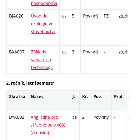
hospodářství
26
BJA026
Úvod do
cs
5
Povinný
PZ
zá,zk
P -
ekologie ve
KK 
stavebnictví
/ C
26
BXA007
Základy
cs
3
Povinný
-
zá,zk
P -
sanačních
KK 
technologií
2. ročník, letní semestr
Zkratka
Název
J.
Kr.
Pov.
Prof.
Uk.
BYA002
Angličtina pro
cs
2
Povinný
-
zk
středně pokročilé
(zkouška)