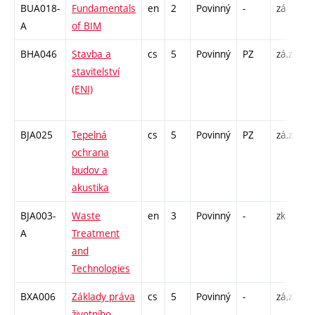
BUA018-
Fundamentals
en
2
Povinný
-
zá
K
A
of BIM
C
BHA046
Stavba a
cs
5
Povinný
PZ
zá,zk
P
stavitelství
K
(ENI)
/
2
BJA025
Tepelná
cs
5
Povinný
PZ
zá,zk
P
ochrana
K
budov a
/
akustika
2
BJA003-
Waste
en
3
Povinný
-
zk
P
A
Treatment
K
and
Technologies
BXA006
Základy práva
cs
5
Povinný
-
zá,zk
P
životního
K