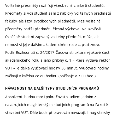
Volitelné předměty rozšiřují všeobecné znalosti studentů.
Předměty si volí student sám z nabídky volitelných předmětů
fakulty, ale i tzv. svodbodných předmětů. Mezi volitelné
předměty patří i předmět Tělesná výchova. Neuzavře-li
úspěšně student zapsaný volitelný předmět, může, ale
nemusí si jej v dalším akademickém roce zapsat znovu.
Podle Rozhodnutí č. 24/2017 Časová struktura výukové části
akademického roku a jeho přílohy č. 1 – které vydává rektor
VUT – je délka vyučovací hodiny 50 minut. Vyučovací hodiny
začínají v každou celou hodinu (počínaje v 7.00 hod.).
NÁVAZNOST NA DALŠÍ TYPY STUDIJNÍCH PROGRAMŮ
Absolventi budou moci pokračovat studiem jedním z
navazujících magisterských studijních programů na Fakultě
stavební VUT. Dále bude připravován navazující magisterský