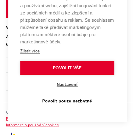
učení
Služby univerzity
Transfer znalostí
a používání webu, zajištění fungování funkcí
technické
Podnikavá univerzita / ContriBUTe
Mezinárodní dohody
ze sociálních médií a ke zlepšení a
Open Science
v
Bezpečná univerzita
přizpůsobení obsahu a reklam. Se souhlasem
Univerzitní sítě
Brně
Projekty
můžeme také předávat marketingovým
VYSOKÉ UČENÍ TECHNICKÉ V BRNĚ
Vyznamenání
platformám některé osobní údaje pro
Projekty ze strukturálních fondů
Antonínská 548/1
www.vut.cz
marketingové účely.
Organizační struktura
602 00 Brno
vut@vutbr.cz
Specifický výzkum
Zjistit více
Úřední deska
Ochrana osobních údajů
POVOLIT VŠE
(externí
Pracovní příležitosti
Nastavení
odkaz)
Podpora a rozvoj zaměstnanců a studujících
Povolit pouze nezbytné
Rovné příležitosti
Copyright © 2026 VUT
Sociální bezpečí
Prohlášení o přístupnosti
HR Award
Informace o používání cookies