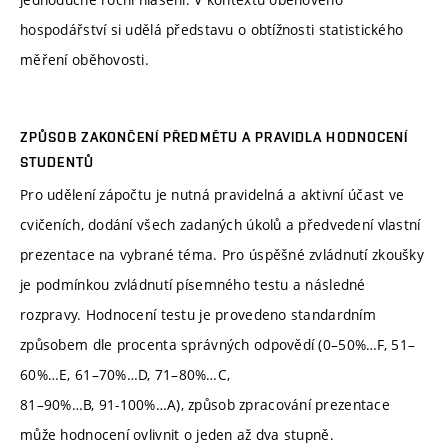
hospodářství si udělá představu o obtížnosti statistického
měření oběhovosti.
ZPŮSOB ZAKONČENÍ PŘEDMĚTU A PRAVIDLA HODNOCENÍ
STUDENTŮ
Pro udělení zápočtu je nutná pravidelná a aktivní účast ve
cvičeních, dodání všech zadaných úkolů a předvedení vlastní
prezentace na vybrané téma. Pro úspěšné zvládnutí zkoušky
je podmínkou zvládnutí písemného testu a následné
rozpravy. Hodnocení testu je provedeno standardním
způsobem dle procenta správných odpovědí (0–50%…F, 51–
60%…E, 61–70%…D, 71–80%…C,
81–90%…B, 91-100%…A), způsob zpracování prezentace
může hodnocení ovlivnit o jeden až dva stupně.