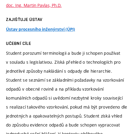
doc. Ing. Martin Pavlas, Ph.D.
ZAJIŠŤUJE ÚSTAV
Ústav procesního inženýrství (ÚPI)
UČEBNÍ CÍLE
Student porozumí terminologii a bude ji schopen používat
v souladu s legislativou. Získá přehled o technologiích pro
jednotlivé způsoby nakládání s odpady dle hierarchie.
Student se seznámí se základními požadavky na vzorkování
odpadů v obecné rovině a na příkladu vzorkování
komunálních odpadů si uvědomí nezbytné kroky související
s realizací takového vzorkování, pokud má být provedeno dle
jednotných a opakovatelných postupů. Student získá vhled
do způsobu evidence odpadů a bude schopen vypracovat
jednoduché roční hlášení. V kontextu oběhového