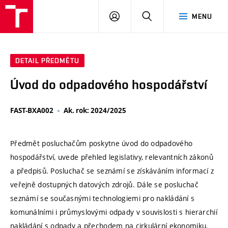
VUT
PŘIHLÁSIT
HLEDAT
MENU
SE
DETAIL PŘEDMĚTU
Úvod do odpadového hospodářství
FAST-BXA002
Ak. rok: 2024/2025
Předmět posluchačům poskytne úvod do odpadového
hospodářství, uvede přehled legislativy, relevantních zákonů
a předpisů. Posluchač se seznámí se získáváním informací z
veřejně dostupných datových zdrojů. Dále se posluchač
seznámí se současnými technologiemi pro nakládání s
komunálními i průmyslovými odpady v souvislosti s hierarchií
nakládání s odpady a přechodem na cirkulární ekonomiku.