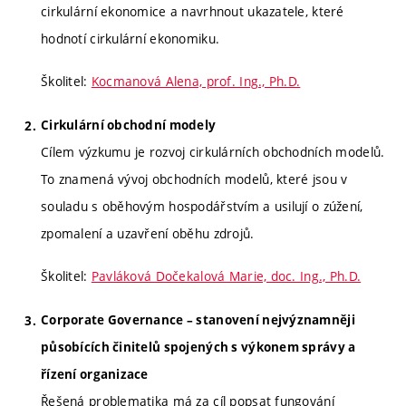
cirkulární ekonomice a navrhnout ukazatele, které
hodnotí cirkulární ekonomiku.
Školitel:
Kocmanová Alena, prof. Ing., Ph.D.
Cirkulární obchodní modely
Cílem výzkumu je rozvoj cirkulárních obchodních modelů.
To znamená vývoj obchodních modelů, které jsou v
souladu s oběhovým hospodářstvím a usilují o zúžení,
zpomalení a uzavření oběhu zdrojů.
Školitel:
Pavláková Dočekalová Marie, doc. Ing., Ph.D.
Corporate Governance – stanovení nejvýznamněji
působících činitelů spojených s výkonem správy a
řízení organizace
Řešená problematika má za cíl popsat fungování