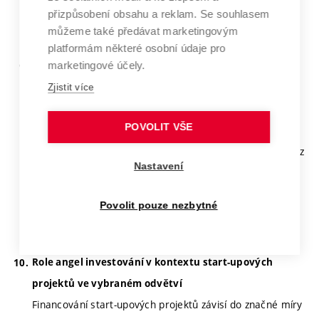
přizpůsobení obsahu a reklam. Se souhlasem
můžeme také předávat marketingovým
Školitel:
Kaňovská Lucie, doc. Ing., Ph.D.
platformám některé osobní údaje pro
marketingové účely.
Rodinné podnikání - výzvy současného
podnikatelského prostředí
Zjistit více
Disertační práce se zaměřuje na strategie, které volí
POVOLIT VŠE
rodinné podniky při zvládání krizí, krizového řízení a
konfliktních situací. Uvedené strategie budou zkoumány z
Nastavení
pohledu výkonnosti na vybraném vzorku rodinných
podniků.
Povolit pouze nezbytné
Školitel:
Marciánová Pavla, doc. Ing., Ph.D.
Role angel investování v kontextu start-upových
projektů ve vybraném odvětví
Financování start-upových projektů závisí do značné míry