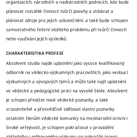
organizacích, národních a nadnárodních podnicích, kde bude
plánovat rozsáhlé činnosti tvůrčí povahy a získávat a
plánovat zdroje pro jejich uskutečnění, a také bude schopen
samostatného řešení složitého problému při tvůrčí činností
nebo využívání jejích výsledků.
CHARAKTERISTIKA PROFESÍ
Absolvent studia najde uplatnění jako vysoce kvalifikovaný
odborník na vědecko-výzkumných pracovištích, jako vedoucí
výzkumných a vývojových týmů a může také najít uplatnění
ve vědecké a pedagogické práci na vysoké škole. Absolvent
je schopni přinášet nové vědecké poznatky, a také
srozumitelně a přesvědčivě sdělovat vlastní poznatky
ostatním členům vědecké komunity na mezinárodní úrovni i
široké veřejnosti, je schopen pokračovat v provádění
základního i aplikovaného výzkumu na pokročilé úrovni.