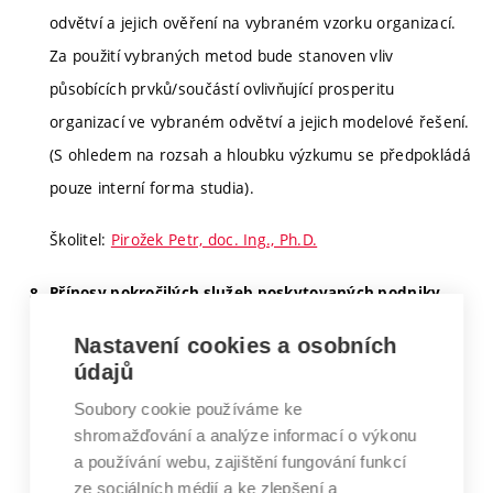
odvětví a jejich ověření na vybraném vzorku organizací.
Za použití vybraných metod bude stanoven vliv
působících prvků/součástí ovlivňující prosperitu
organizací ve vybraném odvětví a jejich modelové řešení.
(S ohledem na rozsah a hloubku výzkumu se předpokládá
pouze interní forma studia).
Školitel:
Pirožek Petr, doc. Ing., Ph.D.
Přínosy pokročilých služeb poskytovaných podniky
Současní výrobci poskytují ke svým výrobkům také
Nastavení cookies a osobních
pokročilé, např. smart služby. Tyto služby přinášejí
údajů
mnoho výhod jak výrobním společnostem, tak i jejich
Soubory cookie používáme ke
zákazníkům. Cílem tohoto tématu je prozkoumat, které
shromažďování a analýze informací o výkonu
přínosy pokročilých služeb jsou pro výrobní podniky
a používání webu, zajištění fungování funkcí
ze sociálních médií a ke zlepšení a
významné.