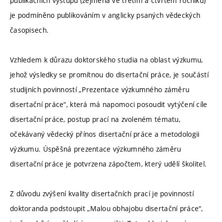
publikačních výstupů (zejména ve třetím a čtvrtém ročníku)
je podmíněno publikováním v anglicky psaných vědeckých
časopisech.
Vzhledem k důrazu doktorského studia na oblast výzkumu,
jehož výsledky se promítnou do disertační práce, je součástí
studijních povinností „Prezentace výzkumného záměru
disertační práce“, která má napomoci posoudit vytýčení cíle
disertační práce, postup prací na zvoleném tématu,
očekávaný vědecký přínos disertační práce a metodologii
výzkumu. Úspěšná prezentace výzkumného záměru
disertační práce je potvrzena zápočtem, který udělí školitel.
Z důvodu zvýšení kvality disertačních prací je povinností
doktoranda podstoupit „Malou obhajobu disertační práce“,