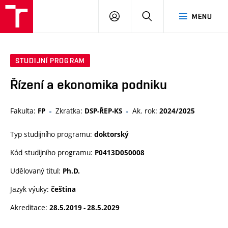
VUT
PŘIHLÁSIT
HLEDAT
MENU
SE
STUDIJNÍ PROGRAM
Řízení a ekonomika podniku
Fakulta:
Zkratka:
Ak. rok:
FP
DSP-ŘEP-KS
2024/2025
Typ studijního programu:
doktorský
Kód studijního programu:
P0413D050008
Udělovaný titul:
Ph.D.
Jazyk výuky:
čeština
Akreditace:
28.5.2019 - 28.5.2029