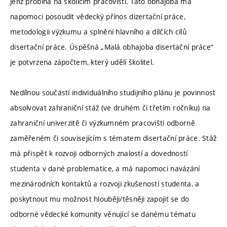
jenž probíhá na školícím pracovišti. Tato obhajoba má
napomoci posoudit vědecký přínos dizertační práce,
metodologii výzkumu a splnění hlavního a dílčích cílů
disertační práce. Úspěšná „Malá obhajoba disertační práce“
je potvrzena zápočtem, který udělí školitel.
Nedílnou součástí individuálního studijního plánu je povinnost
absolvovat zahraniční stáž (ve druhém či třetím ročníku) na
zahraniční univerzitě či výzkumném pracovišti odborně
zaměřeném či souvisejícím s tématem disertační práce. Stáž
má přispět k rozvoji odborných znalostí a dovedností
studenta v dané problematice, a má napomoci navázání
mezinárodních kontaktů a rozvoji zkušeností studenta, a
poskytnout mu možnost hlouběji/těsněji zapojit se do
odborné vědecké komunity věnující se danému tématu