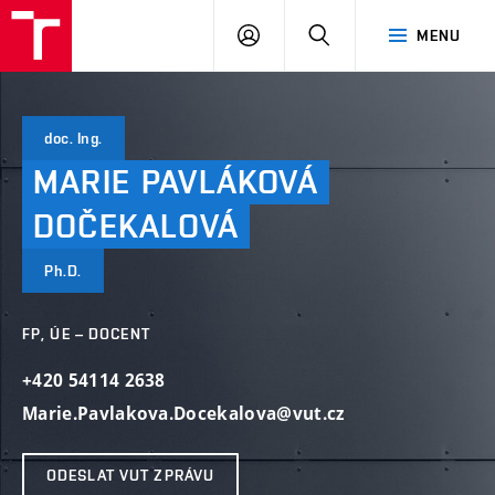
VUT
PŘIHLÁSIT
HLEDAT
MENU
SE
doc. Ing.
MARIE
PAVLÁKOVÁ
DOČEKALOVÁ
Ph.D.
FP, ÚE – DOCENT
+420 54114 2638
Marie.Pavlakova.Docekalova@vut.cz
ODESLAT VUT ZPRÁVU