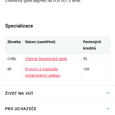
Chemistry (joint-degree) na FCH VUT v Brně.
Specializace
Zkratka
Název (zaměření)
Povinných
kreditů
CHBL
Chemie bioaktivních látek
95
BF
Procesy a materiály
108
medicínských aplikací
ŽIVOT NA VUT
Atmosféra VUT
PRO UCHAZEČE
Prostory školy