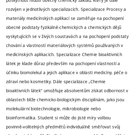
poskytnout hlubší obecný chemický základ, který je dále
rozvíjen v jednotlivých specializacích. Specializace Procesy a
materiály medicínských aplikací se zaměřuje na pochopení
obecné podstaty fyzikálně-chemických a chemických dějů
vyskytujících se v živých soustavách a na pochopení podstaty
chování a vlastností materiálových systémů používaných v
medicínských aplikacích. Specializace Chemie bioaktivních
látek je klade důraz především na pochopení vlastností a
účinku biomolekul a jejich aplikace v oblasti medicíny, péče o
zdraví nebo kosmetiky. Dále specializace „Chemie
bioaktivních látek“ umožňuje absolventům získat odbornost v
oblastech blíže chemicko-biologickým disciplínám, jako jsou
molekulární biotechnologie, mikrobiologie nebo
bioinformatika. Student si může do jisté míry volbou
povinně-volitelných předmětů individuálně směřovat svůj