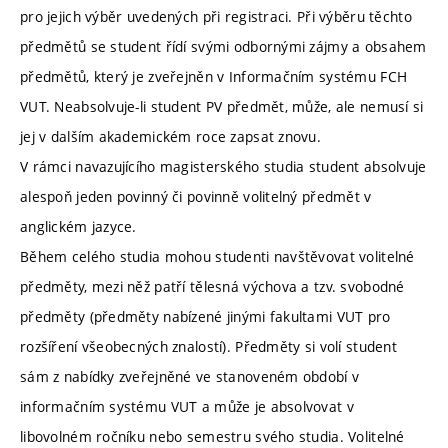
pro jejich výběr uvedených při registraci. Při výběru těchto
předmětů se student řídí svými odbornými zájmy a obsahem
předmětů, který je zveřejněn v Informačním systému FCH
VUT. Neabsolvuje-li student PV předmět, může, ale nemusí si
jej v dalším akademickém roce zapsat znovu.
V rámci navazujícího magisterského studia student absolvuje
alespoň jeden povinný či povinně volitelný předmět v
anglickém jazyce.
Během celého studia mohou studenti navštěvovat volitelné
předměty, mezi něž patří tělesná výchova a tzv. svobodné
předměty (předměty nabízené jinými fakultami VUT pro
rozšíření všeobecných znalostí). Předměty si volí student
sám z nabídky zveřejněné ve stanoveném období v
informačním systému VUT a může je absolvovat v
libovolném ročníku nebo semestru svého studia. Volitelné