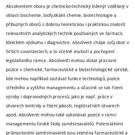
Absolventem oboru je chemicko-technický inženýr vzdělaný v
oblasti biochemie, biofyzikální chemie, biotechnologie a
příbuzných oborů s dobrou teoretickou i praktickou znalostí
relevantních analytických technik používaných ve farmacii,
klinickém výzkumu i diagnostice. Absolvent chápe svůj obor v
širších souvislostech, a to včetně znalostí a pochopení
legislativního rámce. Absolventi mohou získat pracovní
pozice v chemické, farmaceutické a biotechnologické výrobě,
kde mohou například zastávat funkce technologů, pozice
středního a vyššího managementu a účastnit se tak řízení
výroby i doprovodných procesů, jako je např. práce v
útvarech kontroly a řízení jakosti, registračních útvarech
apod. Absolventi mohou také vykonávat pozice v rámci
managementu široké škály zaměstnavatelů. Potenciálními
průmyslovými zaměstnavateli jsou zejména farmaceutické a