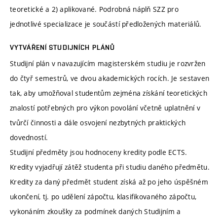
teoretické a 2) aplikované. Podrobná náplň SZZ pro
jednotlivé specializace je součástí předložených materiálů.
VYTVÁŘENÍ STUDIJNÍCH PLÁNŮ
Studijní plán v navazujícím magisterském studiu je rozvržen
do čtyř semestrů, ve dvou akademických rocích. Je sestaven
tak, aby umožňoval studentům zejména získání teoretických
znalostí potřebných pro výkon povolání včetně uplatnění v
tvůrčí činnosti a dále osvojení nezbytných praktických
dovedností.
Studijní předměty jsou hodnoceny kredity podle ECTS.
Kredity vyjadřují zátěž studenta při studiu daného předmětu.
Kredity za daný předmět student získá až po jeho úspěšném
ukončení, tj. po udělení zápočtu, klasifikovaného zápočtu,
vykonáním zkoušky za podmínek daných Studijním a