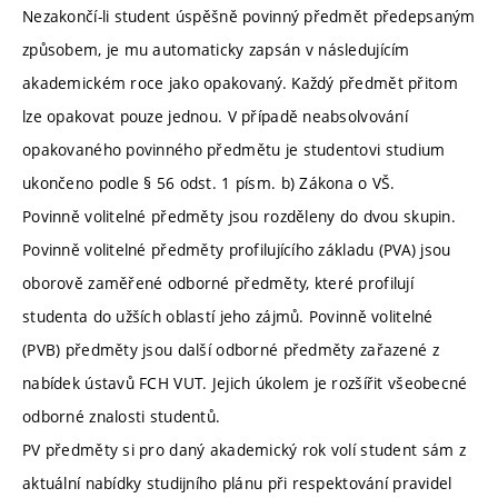
Nezakončí-li student úspěšně povinný předmět předepsaným
způsobem, je mu automaticky zapsán v následujícím
akademickém roce jako opakovaný. Každý předmět přitom
lze opakovat pouze jednou. V případě neabsolvování
opakovaného povinného předmětu je studentovi studium
ukončeno podle § 56 odst. 1 písm. b) Zákona o VŠ.
Povinně volitelné předměty jsou rozděleny do dvou skupin.
Povinně volitelné předměty profilujícího základu (PVA) jsou
oborově zaměřené odborné předměty, které profilují
studenta do užších oblastí jeho zájmů. Povinně volitelné
(PVB) předměty jsou další odborné předměty zařazené z
nabídek ústavů FCH VUT. Jejich úkolem je rozšířit všeobecné
odborné znalosti studentů.
PV předměty si pro daný akademický rok volí student sám z
aktuální nabídky studijního plánu při respektování pravidel