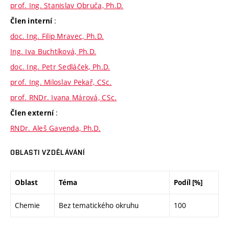
prof. Ing. Stanislav Obruča, Ph.D.
:
Člen interní
doc. Ing. Filip Mravec, Ph.D.
Ing. Iva Buchtíková, Ph.D.
doc. Ing. Petr Sedláček, Ph.D.
prof. Ing. Miloslav Pekař, CSc.
prof. RNDr. Ivana Márová, CSc.
:
Člen externí
RNDr. Aleš Gavenda, Ph.D.
OBLASTI VZDĚLÁVÁNÍ
Oblast
Téma
Podíl [%]
Chemie
Bez tematického okruhu
100