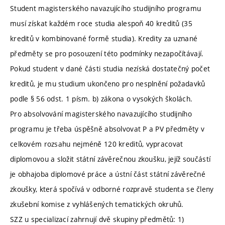
Student magisterského navazujícího studijního programu
musí získat každém roce studia alespoň 40 kreditů (35
kreditů v kombinované formě studia). Kredity za uznané
předměty se pro posouzení této podmínky nezapočítávají.
Pokud student v dané části studia nezíská dostatečný počet
kreditů, je mu studium ukončeno pro nesplnění požadavků
podle § 56 odst. 1 písm. b) zákona o vysokých školách.
Pro absolvování magisterského navazujícího studijního
programu je třeba úspěšně absolvovat P a PV předměty v
celkovém rozsahu nejméně 120 kreditů, vypracovat
diplomovou a složit státní závěrečnou zkoušku, jejíž součástí
je obhajoba diplomové práce a ústní část státní závěrečné
zkoušky, která spočívá v odborné rozpravě studenta se členy
zkušební komise z vyhlášených tematických okruhů.
SZZ u specializací zahrnují dvě skupiny předmětů: 1)