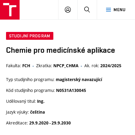
VUT
PŘIHLÁSIT
HLEDAT
MENU
SE
STUDIJNÍ PROGRAM
Chemie pro medicínské aplikace
Fakulta:
Zkratka:
Ak. rok:
FCH
NPCP_CHMA
2024/2025
Typ studijního programu:
magisterský navazující
Kód studijního programu:
N0531A130045
Udělovaný titul:
Ing.
Jazyk výuky:
čeština
Akreditace:
29.9.2020 - 29.9.2030