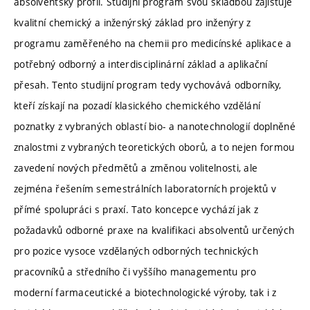
absolventský profil. Studijní program svou skladbou zajišťuje
kvalitní chemický a inženýrský základ pro inženýry z
programu zaměřeného na chemii pro medicínské aplikace a
potřebný odborný a interdisciplinární základ a aplikační
přesah. Tento studijní program tedy vychovává odborníky,
kteří získají na pozadí klasického chemického vzdělání
poznatky z vybraných oblastí bio- a nanotechnologií doplněné
znalostmi z vybraných teoretických oborů, a to nejen formou
zavedení nových předmětů a změnou volitelnosti, ale
zejména řešením semestrálních laboratorních projektů v
přímé spolupráci s praxí. Tato koncepce vychází jak z
požadavků odborné praxe na kvalifikaci absolventů určených
pro pozice vysoce vzdělaných odborných technických
pracovníků a středního či vyššího managementu pro
moderní farmaceutické a biotechnologické výroby, tak i z