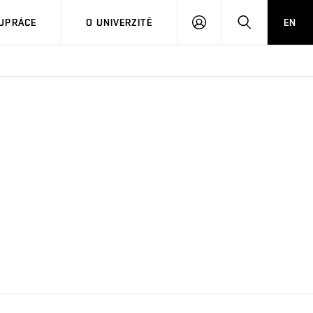
PŘIHLÁSIT
HLEDAT
UPRÁCE
O UNIVERZITĚ
EN
SE