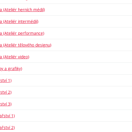
a (Ateliér herních médií)
a (Ateliér intermédií)
ba (Ateliér performance)
ba (Ateliér tělového designu)
a (Ateliér video)
y a grafiky)
ství 1)
ství 2)
ství 3)
řství 1)
řství 2)