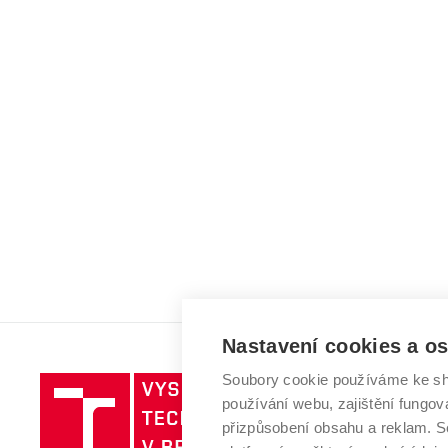
Nastavení cookies a o
Soubory cookie používáme ke sh
Vysoké
používání webu, zajištění fungová
učení
přizpůsobení obsahu a reklam.
technické