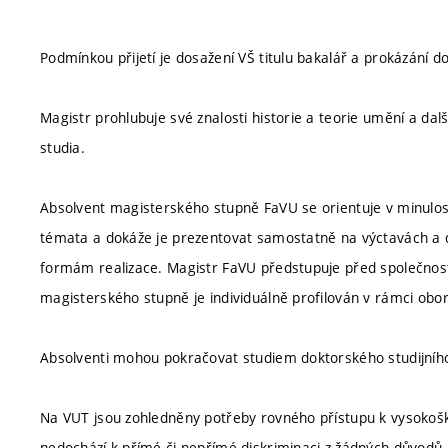
Podmínkou přijetí je dosažení VŠ titulu bakalář a prokázání 
Magistr prohlubuje své znalosti historie a teorie umění a da
studia.
Absolvent magisterského stupně FaVU se orientuje v minulosti
témata a dokáže je prezentovat samostatně na výctavách a dal
formám realizace. Magistr FaVU předstupuje před společnost
magisterského stupně je individuálně profilován v rámci oborů
Absolventi mohou pokračovat studiem doktorského studijní
Na VUT jsou zohledněny potřeby rovného přístupu k vysokoško
nedochází k přímé či nepřímé diskriminaci z žádných důvodů.