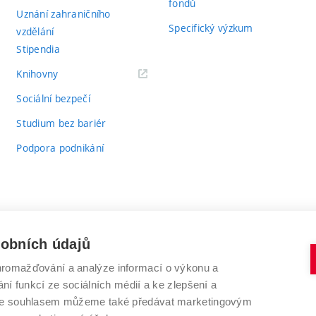
fondů
Uznání zahraničního
Specifický výzkum
vzdělání
Stipendia
(externí
Knihovny
odkaz)
Sociální bezpečí
Studium bez bariér
Podpora podnikání
sobních údajů
romažďování a analýze informací o výkonu a
VYSOKÉ UČENÍ TECHNICKÉ V BRNĚ
ní funkcí ze sociálních médií a ke zlepšení a
Antonínská 548/1
www.vut.cz
 Se souhlasem můžeme také předávat marketingovým
602 00 Brno
vut@vutbr.cz