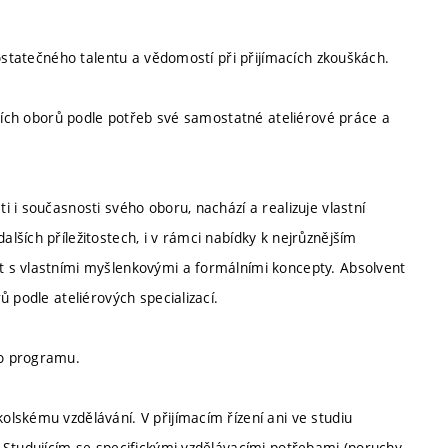
dostatečného talentu a vědomostí při přijímacích zkouškách.
lších oborů podle potřeb své samostatné ateliérové práce a
 i současnosti svého oboru, nachází a realizuje vlastní
ších příležitostech, i v rámci nabídky k nejrůznějším
 s vlastními myšlenkovými a formálními koncepty. Absolvent
 podle ateliérových specializací.
ho programu.
lskému vzdělávání. V přijímacím řízení ani ve studiu
 Studujícím se specifickými vzdělávacími potřebami (poruchy