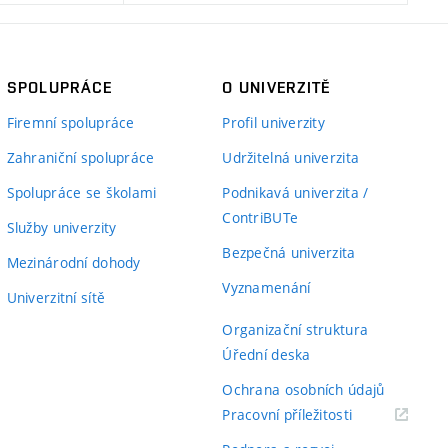
SPOLUPRÁCE
O UNIVERZITĚ
Firemní spolupráce
Profil univerzity
Zahraniční spolupráce
Udržitelná univerzita
Spolupráce se školami
Podnikavá univerzita /
ContriBUTe
Služby univerzity
Bezpečná univerzita
Mezinárodní dohody
Vyznamenání
Univerzitní sítě
Organizační struktura
Úřední deska
Ochrana osobních údajů
(externí
Pracovní příležitosti
odkaz)