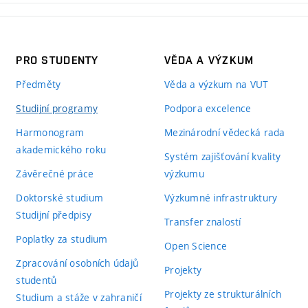
PRO STUDENTY
VĚDA A VÝZKUM
Předměty
Věda a výzkum na VUT
Studijní programy
Podpora excelence
Harmonogram
Mezinárodní vědecká rada
akademického roku
Systém zajišťování kvality
Závěrečné práce
výzkumu
Doktorské studium
Výzkumné infrastruktury
Studijní předpisy
Transfer znalostí
Poplatky za studium
Open Science
Zpracování osobních údajů
Projekty
studentů
Projekty ze strukturálních
Studium a stáže v zahraničí