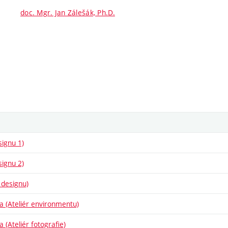
doc. Mgr. Jan Zálešák, Ph.D.
signu 1)
signu 2)
 designu)
ba (Ateliér environmentu)
a (Ateliér fotografie)