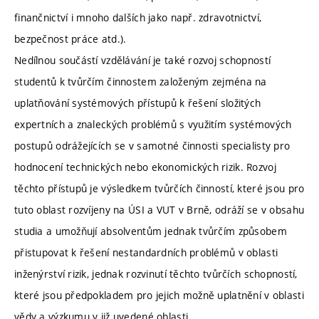
finančnictví i mnoho dalších jako např. zdravotnictví,
bezpečnost práce atd.).
Nedílnou součástí vzdělávání je také rozvoj schopností
studentů k tvůrčím činnostem založeným zejména na
uplatňování systémových přístupů k řešení složitých
expertních a znaleckých problémů s využitím systémových
postupů odrážejících se v samotné činnosti specialisty pro
hodnocení technických nebo ekonomických rizik. Rozvoj
těchto přístupů je výsledkem tvůrčích činností, které jsou pro
tuto oblast rozvíjeny na ÚSI a VUT v Brně, odráží se v obsahu
studia a umožňují absolventům jednak tvůrčím způsobem
přistupovat k řešení nestandardních problémů v oblasti
inženýrství rizik, jednak rozvinutí těchto tvůrčích schopností,
které jsou předpokladem pro jejich možně uplatnění v oblasti
vědy a výzkumu v již uvedené oblasti.