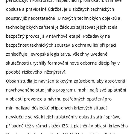
periodických kontrolách, inspekčních prohlídkách, všímavé
obsluze a pravidelné údržbě, je u složitých technických
soustav již nedostatečné. U nových technických objektů a
technologických zařízení je žádoucí zajišťovat jejich zcela
bezpečný provoz již v návrhové etapě. Požadavky na
bezpečnost technických soustav a ochranu lidí při práci
zohledňuje i evropská legislativa. Všechny uvedené
skutečnosti urychlily formování nové odborné disciplíny v
podobě rizikového inženýrství.
Obsah studia je navržen takovým způsobem, aby absolventi
navrhovaného studijního programu mohli najít své uplatnění
v oblasti prevence a návrhu potřebných opatření pro
minimalizaci důsledků případných krizových situací;
nevylučuje se však jejich uplatnění v oblasti státní správy,
případně též v rámci složek IZS. Uplatnění v oblasti krizového