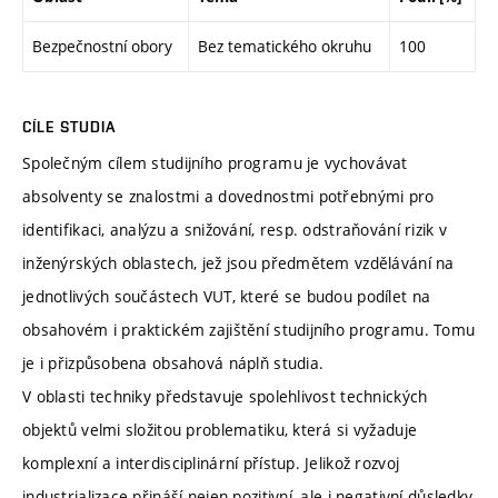
Bezpečnostní obory
Bez tematického okruhu
100
CÍLE STUDIA
Společným cílem studijního programu je vychovávat
absolventy se znalostmi a dovednostmi potřebnými pro
identifikaci, analýzu a snižování, resp. odstraňování rizik v
inženýrských oblastech, jež jsou předmětem vzdělávání na
jednotlivých součástech VUT, které se budou podílet na
obsahovém i praktickém zajištění studijního programu. Tomu
je i přizpůsobena obsahová náplň studia.
V oblasti techniky představuje spolehlivost technických
objektů velmi složitou problematiku, která si vyžaduje
komplexní a interdisciplinární přístup. Jelikož rozvoj
industrializace přináší nejen pozitivní, ale i negativní důsledky