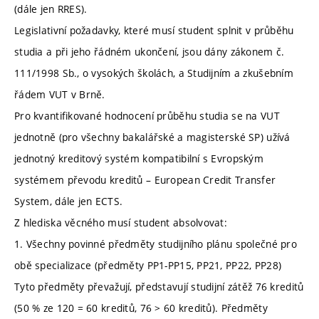
(dále jen RRES).
Legislativní požadavky, které musí student splnit v průběhu
studia a při jeho řádném ukončení, jsou dány zákonem č.
111/1998 Sb., o vysokých školách, a Studijním a zkušebním
řádem VUT v Brně.
Pro kvantifikované hodnocení průběhu studia se na VUT
jednotně (pro všechny bakalářské a magisterské SP) užívá
jednotný kreditový systém kompatibilní s Evropským
systémem převodu kreditů – European Credit Transfer
System, dále jen ECTS.
Z hlediska věcného musí student absolvovat:
1. Všechny povinné předměty studijního plánu společné pro
obě specializace (předměty PP1-PP15, PP21, PP22, PP28)
Tyto předměty převažují, představují studijní zátěž 76 kreditů
(50 % ze 120 = 60 kreditů, 76 > 60 kreditů). Předměty