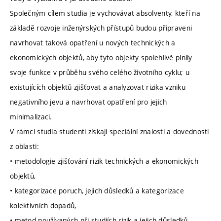
Společným cílem studia je vychovávat absolventy, kteří na
základě rozvoje inženýrských přístupů budou připraveni
navrhovat taková opatření u nových technických a
ekonomických objektů, aby tyto objekty spolehlivě plnily
svoje funkce v průběhu svého celého životního cyklu; u
existujících objektů zjišťovat a analyzovat rizika vzniku
negativního jevu a navrhovat opatření pro jejich
minimalizaci.
V rámci studia studenti získají speciální znalosti a dovednosti
z oblasti:
• metodologie zjišťování rizik technických a ekonomických
objektů,
• kategorizace poruch, jejich důsledků a kategorizace
kolektivních dopadů,
• metod používaných při studiích rizik a jejich důsledků,