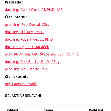
:
Předseda
doc. Ing. Radek Doskočil, Ph.D., MSc
:
Člen interní
prof. Ing. Petr Dostál, CSc.
doc. Ing. Jiří Háze, Ph.D.
doc. Ing. Robert Kledus, Ph.D.
doc. Dr. Ing. Petr Hanáček
prof. RNDr. Ing. Petr Štěpánek, CSc., dr. h. c.
doc. Ing. Petr Blecha, Ph.D., FEng.
prof. Ing. Jiří Kučerík, Ph.D.
:
Člen externí
Ing. Ladislav Zívalík
OBLASTI VZDĚLÁVÁNÍ
Oblast
Téma
Podíl [%]