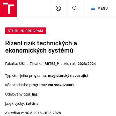
VUT
PŘIHLÁSIT
HLEDAT
MENU
SE
STUDIJNÍ PROGRAM
Řízení rizik technických a
ekonomických systémů
Fakulta:
Zkratka:
Ak. rok:
ÚSI
RRTES_P
2023/2024
Typ studijního programu:
magisterský navazující
Kód studijního programu:
N0788A020001
Udělovaný titul:
Ing.
Jazyk výuky:
čeština
Akreditace:
16.8.2018 - 16.8.2028