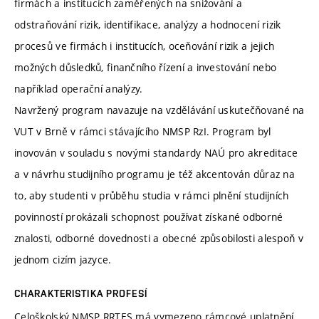
firmách a institucích zaměřených na snižování a
odstraňování rizik, identifikace, analýzy a hodnocení rizik
procesů ve firmách i institucích, oceňování rizik a jejich
možných důsledků, finančního řízení a investování nebo
například operační analýzy.
Navržený program navazuje na vzdělávání uskutečňované na
VUT v Brně v rámci stávajícího NMSP RzI. Program byl
inovován v souladu s novými standardy NAÚ pro akreditace
a v návrhu studijního programu je též akcentován důraz na
to, aby studenti v průběhu studia v rámci plnění studijních
povinností prokázali schopnost používat získané odborné
znalosti, odborné dovednosti a obecné způsobilosti alespoň v
jednom cizím jazyce.
CHARAKTERISTIKA PROFESÍ
Celoškolský NMSP RRTES má vymezeno rámcové uplatnění