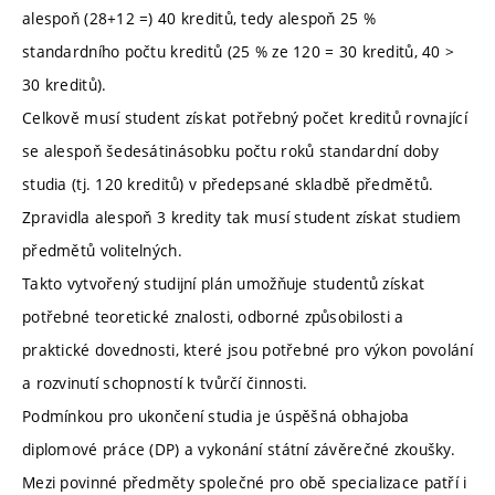
alespoň (28+12 =) 40 kreditů, tedy alespoň 25 %
standardního počtu kreditů (25 % ze 120 = 30 kreditů, 40 >
30 kreditů).
Celkově musí student získat potřebný počet kreditů rovnající
se alespoň šedesátinásobku počtu roků standardní doby
studia (tj. 120 kreditů) v předepsané skladbě předmětů.
Zpravidla alespoň 3 kredity tak musí student získat studiem
předmětů volitelných.
Takto vytvořený studijní plán umožňuje studentů získat
potřebné teoretické znalosti, odborné způsobilosti a
praktické dovednosti, které jsou potřebné pro výkon povolání
a rozvinutí schopností k tvůrčí činnosti.
Podmínkou pro ukončení studia je úspěšná obhajoba
diplomové práce (DP) a vykonání státní závěrečné zkoušky.
Mezi povinné předměty společné pro obě specializace patří i