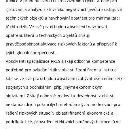
funkce v průběhu svého celého životního cyklu. A dále pro
zjišťování a analýzu rizik vzniku negativních jevů u existujících
technických objektů a navrhování opatření pro minimalizaci
těchto rizik. Ve své praxi budou absolventi navrhovat
opatření, která u technických objektů snižují
pravděpodobnost aktivace rizikových faktorů a přispívají k
jejich globální bezpečnosti.
Absolventi specializace RRES získají odborné kompetence
potřebné pro ovládání rizik v oblasti řízení firem a institucí
kde se ve své praxi budou absolventi zabývat ošetřením rizik
spojených s podnikáním, příp. jinými ekonomickými
aktivitami. Získají odborné znalosti a dovednosti z oblasti
nestandardních pokročilých metod analýz a modelování pro
řešení rizikových situací v oblasti finanční, ekonomické a
podnikatelské, provádění efektivních změnových procesů ve