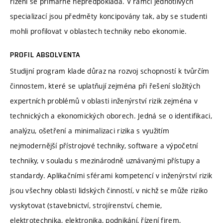
řízení se primárně nepředpokládá. V rámci jednotlivých
specializací jsou předměty koncipovány tak, aby se studenti
mohli profilovat v oblastech techniky nebo ekonomie.
PROFIL ABSOLVENTA
Studijní program klade důraz na rozvoj schopností k tvůrčím
činnostem, které se uplatňují zejména při řešení složitých
expertních problémů v oblasti inženýrství rizik zejména v
technických a ekonomických oborech. Jedná se o identifikaci,
analýzu, ošetření a minimalizaci rizika s využitím
nejmodernější přístrojové techniky, software a výpočetní
techniky, v souladu s mezinárodně uznávanými přístupy a
standardy. Aplikačními sférami kompetencí v inženýrství rizik
jsou všechny oblasti lidských činností, v nichž se může riziko
vyskytovat (stavebnictví, strojírenství, chemie,
elektrotechnika, elektronika, podnikání, řízení firem,