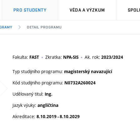
PRO STUDENTY
VĚDA A VÝZKUM
SPOL
OGRAMY
DETAIL PROGRAMU
Fakulta:
Zkratka:
Ak. rok:
FAST
NPA-SIS
2023/2024
Typ studijního programu:
magisterský navazující
Kód studijního programu:
N0732A260024
Udělovaný titul:
Ing.
Jazyk výuky:
angličtina
Akreditace:
8.10.2019 - 8.10.2029