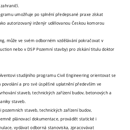
zahraničí.
rogramu umožňuje po splnění předepsané praxe získat
m jako autorizovaný inženýr udělovanou Českou komorou
ring, může ve svém odborném vzdělávání pokračovat v
ction nebo v DSP Pozemní stavby) pro získání titulu doktor
entovi studijního programu Civil Engineering orientovat se
n povolání a pro své úspěšné uplatnění především ve
navrhování staveb, technických zařízení budov, betonových a
aniky staveb.
pozemních staveb, technických zařízení budov,
zemně plánovací dokumentace, provádět statické i
imulace, vydávat odborná stanoviska, zpracovávat