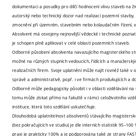
dokumentaci a posudky pro dílčí hodnocení vlivu staveb na ži
autorský nebo technický dozor nad realizací pozemní stavby,
zmocnění při územním, stavebním nebo kolaudačním řízení, v
Absolvent má osvojeny nejnovější vědecké i technické poznatk
je schopen plně aplikovat v celé oblasti pozemních staveb.
Odborné působení absolventa navazujícího magisterského stu
možné na různých stupních vedoucích, řídících a manažerských
realizačních firem. Svoje uplatnění může najít rovněž také v
správě a administrativě, popř. i ve firmách produkujících a d
Odborně může pedagogicky působit i v oblasti vzdělávání na 
tomu může získat přímo na fakultě v rámci celoživotního vzdě
instituce, která toto vzdělání uskutečňuje.
Dlouhodobá uplatnitelnost absolventů stávajícího magistersk
(bez pokračujících ve studiu) je dle interních statistik 95–10
praxi je prakticky 100% a je podporována také ze strany FA