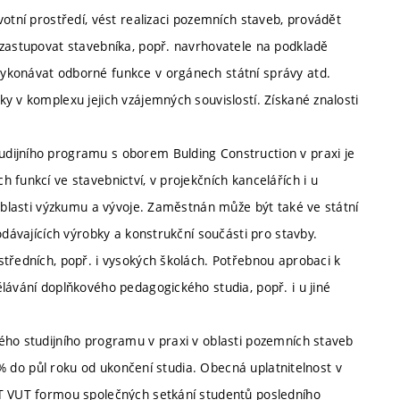
votní prostředí, vést realizaci pozemních staveb, provádět
 zastupovat stavebníka, popř. navrhovatele na podkladě
ykonávat odborné funkce v orgánech státní správy atd.
y v komplexu jejich vzájemných souvislostí. Získané znalosti
dijního programu s oborem Bulding Construction v praxi je
 funkcí ve stavebnictví, v projekčních kancelářích i u
 oblasti výzkumu a vývoje. Zaměstnán může být také ve státní
odávajících výrobky a konstrukční součásti pro stavby.
středních, popř. i vysokých školách. Potřebnou aprobaci k
lávání doplňkového pedagogického studia, popř. i u jiné
ého studijního programu v praxi v oblasti pozemních staveb
0 % do půl roku od ukončení studia. Obecná uplatnitelnost v
ST VUT formou společných setkání studentů posledního