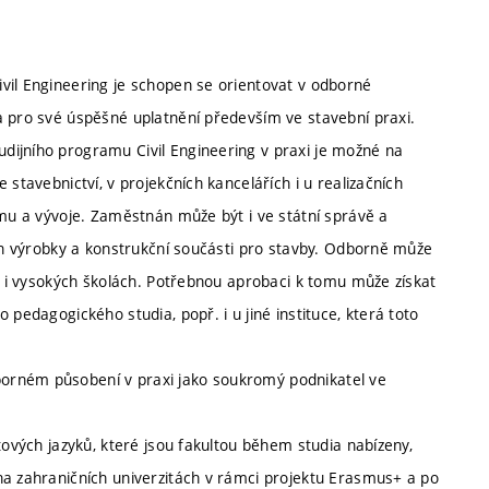
vil Engineering je schopen se orientovat v odborné
a pro své úspěšné uplatnění především ve stavební praxi.
dijního programu Civil Engineering v praxi je možné na
 stavebnictví, v projekčních kancelářích i u realizačních
umu a vývoje. Zaměstnán může být i ve státní správě a
ích výrobky a konstrukční součásti pro stavby. Odborně může
ř. i vysokých školách. Potřebnou aprobaci k tomu může získat
 pedagogického studia, popř. i u jiné instituce, která toto
orném působení v praxi jako soukromý podnikatel ve
tových jazyků, které jsou fakultou během studia nabízeny,
na zahraničních univerzitách v rámci projektu Erasmus+ a po