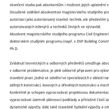
skončení studia pak absolventům i možnost jejich uplatnění v 
Dosažené vzdělání absolventovi magisterského studijního p
autorizaci jako autorizovaný stavitel, technik, ale předevší
autorizovaných inženýrů a techniků činných ve výstavbě.
Absolvent magisterského studijního programu Civil Enginee
doktorském studijním programu (např. v DSP Building Constru
Ph.D.
Zvládnutí teoretických a odborných předmětů umožňuje absolv
v odborné problematice, je plně odborně připraven pro výko
stavební praxi. Jedná se odvětví ve specializacích z oblastí 
zděných konstrukcí, kovových a dřevěných konstrukcí a mech
Konkrétně je schopen vypracovávat projektovou dokumentaci 
vypracovávat územně plánovací podklady a příslušné části ú
dynamické výpočty, dále také stavebně fyzikální výpočty a s