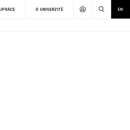
PŘIHLÁSIT
HLEDAT
UPRÁCE
O UNIVERZITĚ
EN
SE