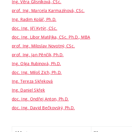
Ing. Věra Glisníková, CSc.
prof. Ing. Marcela Karmazínová, CSc.
Ing. Radim Kolář, Ph.D.
doc. Ing. Jiří Kytýr, CSc.
doc. Ing. Libor Matějka, CSc. Ph.D., MBA
prof. Ing. Miloslav Novotný, CSc.
prof. Ing. Jan Pěnčík, Ph.D.
Ing. Olga Rubinová, Ph.D.
doc. Ing. Miloš Zich, Ph.D.
Ing. Tereza Skřeková
Ing. Daniel Skřek
doc. Ing. Ondřej Anton, Ph.D.
doc. Ing. David Bečkovský, Ph.D.