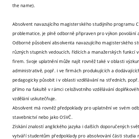
the name).
Absolvent navazujícího magisterského studijního programu Ci
problematice, je plně odborně připraven pro výkon povolání 
Odborné působení absolventa navazujícího magisterského stu
různých stupních vedoucích, řídících a manažerských funkcí ve
firem. Svoje uplatnění může najít rovněž také v oblasti výzk
administrativě, popř. i ve firmách produkujících a dodávajíc
pedagogicky působit i v oblasti vzdělávání na středních, pop
přímo na fakultě v rámci celoživotního vzdělávání doplňkového
vzdělání uskutečňuje.
Absolvent má rovněž předpoklady pro uplatnění ve svém odb
stavebnictví nebo jako OSVČ.
Získání znalostí anglického jazyka i dalších doporučených svě
vytváří studentům předpoklady pro absolvování části studia 