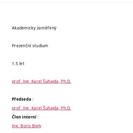
Akademicky zaměřený
Prezenční studium
1.5 let
prof. Ing. Karel Šuhajda, Ph.D.
:
Předseda
prof. Ing. Karel Šuhajda, Ph.D.
:
Člen interní
Ing. Boris Biely