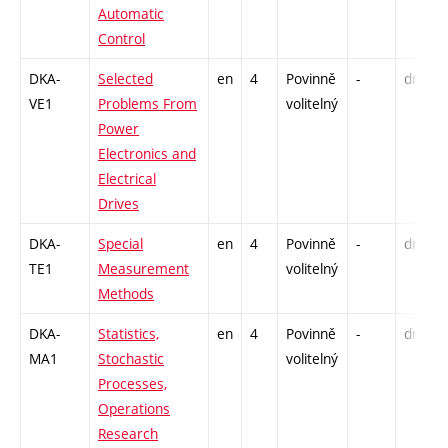
Automatic
Control
DKA-
Selected
en
4
Povinně
-
drzk
VE1
Problems From
volitelný
Power
Electronics and
Electrical
Drives
DKA-
Special
en
4
Povinně
-
drzk
TE1
Measurement
volitelný
Methods
DKA-
Statistics,
en
4
Povinně
-
drzk
MA1
Stochastic
volitelný
Processes,
Operations
Research