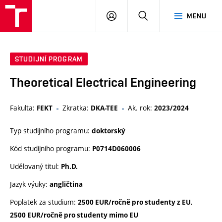
VUT
PŘIHLÁSIT
HLEDAT
MENU
SE
STUDIJNÍ PROGRAM
Theoretical Electrical Engineering
Fakulta:
Zkratka:
Ak. rok:
FEKT
DKA-TEE
2023/2024
Typ studijního programu:
doktorský
Kód studijního programu:
P0714D060006
Udělovaný titul:
Ph.D.
Jazyk výuky:
angličtina
Poplatek za studium:
,
2500 EUR/ročně pro studenty z EU
2500 EUR/ročně pro studenty mimo EU