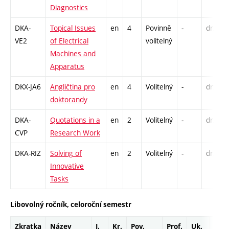
Diagnostics
DKA-
Topical Issues
en
4
Povinně
-
drzk
VE2
of Electrical
volitelný
Machines and
Apparatus
DKX-JA6
Angličtina pro
en
4
Volitelný
-
drzk
doktorandy
DKA-
Quotations in a
en
2
Volitelný
-
drzk
CVP
Research Work
DKA-RIZ
Solving of
en
2
Volitelný
-
drzk
Innovative
Tasks
Libovolný ročník, celoroční semestr
Zkratka
Název
J.
Kr.
Pov.
Prof.
Uk.
Hod