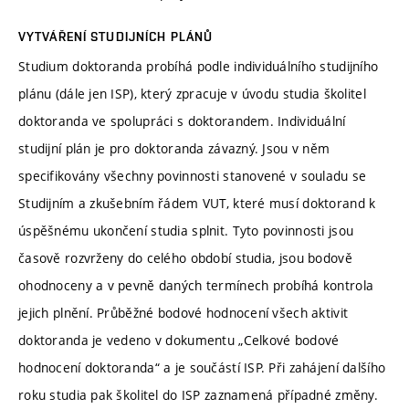
VYTVÁŘENÍ STUDIJNÍCH PLÁNŮ
Studium doktoranda probíhá podle individuálního studijního
plánu (dále jen ISP), který zpracuje v úvodu studia školitel
doktoranda ve spolupráci s doktorandem. Individuální
studijní plán je pro doktoranda závazný. Jsou v něm
specifikovány všechny povinnosti stanovené v souladu se
Studijním a zkušebním řádem VUT, které musí doktorand k
úspěšnému ukončení studia splnit. Tyto povinnosti jsou
časově rozvrženy do celého období studia, jsou bodově
ohodnoceny a v pevně daných termínech probíhá kontrola
jejich plnění. Průběžné bodové hodnocení všech aktivit
doktoranda je vedeno v dokumentu „Celkové bodové
hodnocení doktoranda“ a je součástí ISP. Při zahájení dalšího
roku studia pak školitel do ISP zaznamená případné změny.