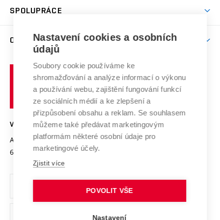
odkaz)
Věda a výzkum na VUT
Harmonogram akademického roku
Zpracování osobních údajů studentů
Sociální bezpečí
SPOLUPRÁCE
Celoživotní vzdělávání
Brno
Podpora excelence
Závěrečné práce
Studium bez bariér
Zpracování osobních údajů uchazečů o studium
Firemní spolupráce
Mezinárodní vědecká rada
Nastavení cookies a osobních
O UNIVERZITĚ
Doktorské studium
Podpora podnikání
E-přihláška
údajů
Zahraniční spolupráce
Systém zajišťování kvality výzkumu
Profil univerzity
Spolupráce se školami
Soubory cookie používáme ke
Vysoké
Výzkumné infrastruktury
shromažďování a analýze informací o výkonu
Udržitelná univerzita
učení
Služby univerzity
Transfer znalostí
a používání webu, zajištění fungování funkcí
technické
Podnikavá univerzita / ContriBUTe
Mezinárodní dohody
ze sociálních médií a ke zlepšení a
Open Science
v
Bezpečná univerzita
přizpůsobení obsahu a reklam. Se souhlasem
Univerzitní sítě
Brně
Projekty
můžeme také předávat marketingovým
VYSOKÉ UČENÍ TECHNICKÉ V BRNĚ
Vyznamenání
platformám některé osobní údaje pro
Projekty ze strukturálních fondů
Antonínská 548/1
www.vut.cz
marketingové účely.
Organizační struktura
602 00 Brno
vut@vutbr.cz
Specifický výzkum
Zjistit více
Úřední deska
Ochrana osobních údajů
POVOLIT VŠE
(externí
Pracovní příležitosti
Nastavení