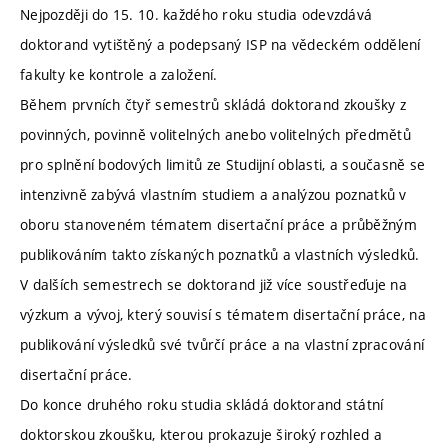
Nejpozději do 15. 10. každého roku studia odevzdává
doktorand vytištěný a podepsaný ISP na vědeckém oddělení
fakulty ke kontrole a založení.
Během prvních čtyř semestrů skládá doktorand zkoušky z
povinných, povinně volitelných anebo volitelných předmětů
pro splnění bodových limitů ze Studijní oblasti, a současně se
intenzivně zabývá vlastním studiem a analýzou poznatků v
oboru stanoveném tématem disertační práce a průběžným
publikováním takto získaných poznatků a vlastních výsledků.
V dalších semestrech se doktorand již více soustřeďuje na
výzkum a vývoj, který souvisí s tématem disertační práce, na
publikování výsledků své tvůrčí práce a na vlastní zpracování
disertační práce.
Do konce druhého roku studia skládá doktorand státní
doktorskou zkoušku, kterou prokazuje široký rozhled a