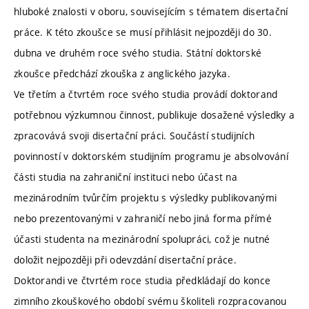
hluboké znalosti v oboru, souvisejícím s tématem disertační
práce. K této zkoušce se musí přihlásit nejpozději do 30.
dubna ve druhém roce svého studia. Státní doktorské
zkoušce předchází zkouška z anglického jazyka.
Ve třetím a čtvrtém roce svého studia provádí doktorand
potřebnou výzkumnou činnost, publikuje dosažené výsledky a
zpracovává svoji disertační práci. Součástí studijních
povinností v doktorském studijním programu je absolvování
části studia na zahraniční instituci nebo účast na
mezinárodním tvůrčím projektu s výsledky publikovanými
nebo prezentovanými v zahraničí nebo jiná forma přímé
účasti studenta na mezinárodní spolupráci, což je nutné
doložit nejpozději při odevzdání disertační práce.
Doktorandi ve čtvrtém roce studia předkládají do konce
zimního zkouškového období svému školiteli rozpracovanou