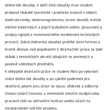
doktorské zkoušky. V další části zkoušky musí student
prokázat hluboké teoretické i praktické znalosti v oblasti
elektrotechniky, elektromagnetismu, teorie obvodů, metod
měření elektrických a jiných fyzikálních veličin, zpracování a
analýzy signálů a matematického modelování technických
procesů. Státní doktorská zkouška probíhá ústní formou a
kromě diskuze nad pojednáním k disertačním práce se také
skládá z tematických okruhů týkajících se povinných a
povinně volitelných předmětů.
K obhajobě disertační práce se student hlásí po vykonání
státní doktorské zkoušky a po splnění podmínek pro
ukončení, jakými jsou účast na výuce, vědecká a odborná
činnost (tvůrčí činnost), a minimálně měsíční studijní nebo
pracovní stáž na zahraniční instituci anebo účasti na
mezinárodním tvůrčím projektu.