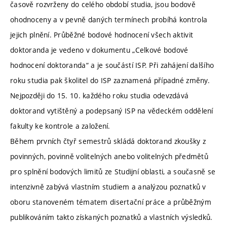
časově rozvrženy do celého období studia, jsou bodově
ohodnoceny a v pevně daných termínech probíhá kontrola
jejich plnění. Průběžné bodové hodnocení všech aktivit
doktoranda je vedeno v dokumentu „Celkové bodové
hodnocení doktoranda“ a je součástí ISP. Při zahájení dalšího
roku studia pak školitel do ISP zaznamená případné změny.
Nejpozději do 15. 10. každého roku studia odevzdává
doktorand vytištěný a podepsaný ISP na vědeckém oddělení
fakulty ke kontrole a založení.
Během prvních čtyř semestrů skládá doktorand zkoušky z
povinných, povinně volitelných anebo volitelných předmětů
pro splnění bodových limitů ze Studijní oblasti, a současně se
intenzivně zabývá vlastním studiem a analýzou poznatků v
oboru stanoveném tématem disertační práce a průběžným
publikováním takto získaných poznatků a vlastních výsledků.