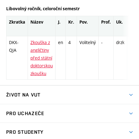
Libovolný ročník, celoroční semestr
Zkratka
Název
J.
Kr.
Pov.
Prof.
Uk.
Hod
rozs
DKX-
Zkouška z
en
4
Volitelný
-
drzk
K - 3
QJA
angličtiny
před státní
doktorskou
zkoušku
ŽIVOT NA VUT
Atmosféra VUT
PRO UCHAZEČE
Prostory školy
Proč na VUT
Koleje
PRO STUDENTY
Studijní programy