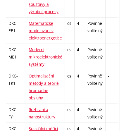
soustavy a
výrobní procesy
DKC-
Matematické
cs
4
Povinně
-
drzk
EE1
modelování v
volitelný
elektroenergetice
DKC-
Moderní
cs
4
Povinně
-
drzk
ME1
mikroelektronické
volitelný
systémy
DKC-
Optimalizační
cs
4
Povinně
-
drzk
TK1
metody a teorie
volitelný
hromadné
obsluhy
DKC-
Rozhraní a
cs
4
Povinně
-
drzk
FY1
nanostruktury
volitelný
DKC-
Speciální měřicí
cs
4
Povinně
-
drzk