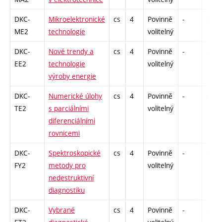
DKC-
Mikroelektronické
cs
4
Povinně
-
drzk
ME2
technologie
volitelný
DKC-
Nové trendy a
cs
4
Povinně
-
drzk
EE2
technologie
volitelný
výroby energie
DKC-
Numerické úlohy
cs
4
Povinně
-
drzk
TE2
s parciálními
volitelný
diferenciálními
rovnicemi
DKC-
Spektroskopické
cs
4
Povinně
-
drzk
FY2
metody pro
volitelný
nedestruktivní
diagnostiku
DKC-
Vybrané
cs
4
Povinně
-
drzk