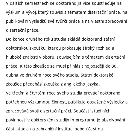
V dalších semestrech se doktorand již více soustřeďuje na
výzkum a vývoj, který souvisí s tématem disertační práce, na
publikování výsledků své tvůrčí práce a na vlastní zpracování
disertační práce.
Do konce druhého roku studia skládá doktorand státní
doktorskou zkoušku, kterou prokazuje široký rozhled a
hluboké znalosti v oboru, souvisejícím s tématem disertační
práce. K této zkoušce se musí přihlásit nejpozději do 30.
dubna ve druhém roce svého studia. Státní doktorské
zkoušce předchází zkouška z anglického jazyka.
Ve třetím a čtvrtém roce svého studia provádí doktorand
potřebnou výzkumnou činnost, publikuje dosažené výsledky a
zpracovává svoji disertační práci. Součástí studijních
povinností v doktorském studijním programu je absolvování
části studia na zahraniční instituci nebo účast na