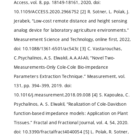
Access, vol. 8, pp. 18149-18161, 2020, doi:
10.1109/ACCESS.2020.2966752 [2] R. Sotner, L. Polak, J.
Jerabek, “Low-cost remote distance and height sensing
analog device for laboratory agriculture environments.”
Measurement Science and Technology, online first, 2022,
doi: 10.1088/1361-6501/ac543c [3] C. Vastarouchas,
C.Psychalinos, A.S. Elwakil, A.A.Al-Ali, “Novel Two-
Measurements-Only Cole-Cole Bio-Impedance
Parameters Extraction Technique.” Measurement, vol.
131, pp. 394–399, 2019. doi:
10.1016/j.measurement.2018.09.008 [4] S. Kapoulea, C.
Psychalinos, A. S. Elwakil, “Realization of Cole-Davidson
function-based impedance models: Application on Plant
Tissues.” Fractal and Fractional Journal, vol. 4, 54, 2020.
doi: 10.3390/fractalfract4040054 [5] L. Polak, R. Sotner,