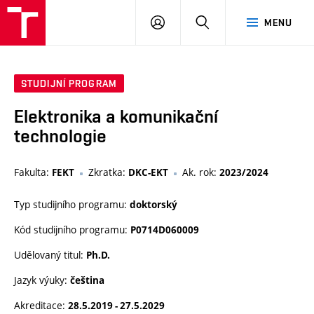
VUT
PŘIHLÁSIT
HLEDAT
MENU
SE
STUDIJNÍ PROGRAM
Elektronika a komunikační
technologie
Fakulta:
Zkratka:
Ak. rok:
FEKT
DKC-EKT
2023/2024
Typ studijního programu:
doktorský
Kód studijního programu:
P0714D060009
Udělovaný titul:
Ph.D.
Jazyk výuky:
čeština
Akreditace:
28.5.2019 - 27.5.2029