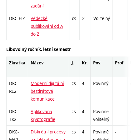
zadání
DKC-EIZ
Vědecké
cs
2
Volitelný
-
drzk
publikování od A
do Z
Libovolný ročník, letní semestr
Zkratka
Název
J.
Kr.
Pov.
Prof.
Uk.
DKC-
Moderní digitální
cs
4
Povinný
-
drzk
RE2
bezdrátová
komunikace
DKC-
Aplikovaná
cs
4
Povinně
-
drzk
TK2
kryptografie
volitelný
DKC-
Diskrétní procesy
cs
4
Povinně
-
drzk
MA2
v elektrotechnice
volitelný