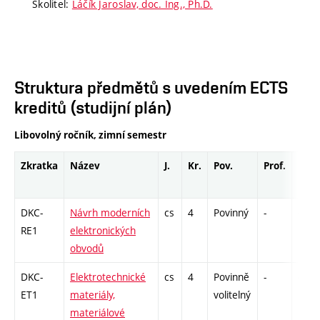
Školitel:
Láčík Jaroslav, doc. Ing., Ph.D.
Struktura předmětů s uvedením ECTS
kreditů (studijní plán)
Libovolný ročník, zimní semestr
Zkratka
Název
J.
Kr.
Pov.
Prof.
Uk.
DKC-
Návrh moderních
cs
4
Povinný
-
drzk
RE1
elektronických
obvodů
DKC-
Elektrotechnické
cs
4
Povinně
-
drzk
ET1
materiály,
volitelný
materiálové