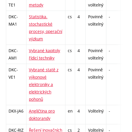
TE1
metody
volitelný
DKC-
Statistika.
cs
4
Povinně
-
drzk
MA1
stochastické
volitelný
procesy, operační
výzkum
DKC-
Vybrané kapitoly
cs
4
Povinně
-
drzk
AM1
řídicí techniky
volitelný
DKC-
Vybrané statě z
cs
4
Povinně
-
drzk
VE1
výkonové
volitelný
elektroniky a
elektrických
pohonů
DKX-JA6
Angličtina pro
en
4
Volitelný
-
drzk
doktorandy
DKC-RIZ
Řešení inovačních
cs
2
Volitelný
-
drzk