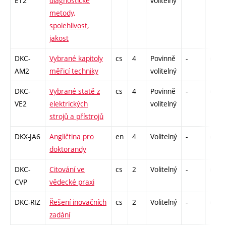
ET2
diagnostické
volitelný
metody,
spolehlivost,
jakost
DKC-
Vybrané kapitoly
cs
4
Povinně
-
drzk
AM2
měřicí techniky
volitelný
DKC-
Vybrané statě z
cs
4
Povinně
-
drzk
VE2
elektrických
volitelný
strojů a přístrojů
DKX-JA6
Angličtina pro
en
4
Volitelný
-
drzk
doktorandy
DKC-
Citování ve
cs
2
Volitelný
-
drzk
CVP
vědecké praxi
DKC-RIZ
Řešení inovačních
cs
2
Volitelný
-
drzk
zadání