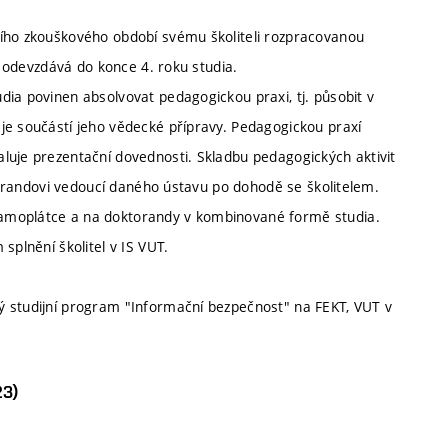
ního zkouškového období svému školiteli rozpracovanou
nd odevzdává do konce 4. roku studia.
dia povinen absolvovat pedagogickou praxi, tj. působit v
je součástí jeho vědecké přípravy. Pedagogickou praxí
luje prezentační dovednosti. Skladbu pedagogických aktivit
ktorandovi vedoucí daného ústavu po dohodě se školitelem.
samoplátce a na doktorandy v kombinované formě studia.
splnění školitel v IS VUT.
ý studijní program "Informační bezpečnost" na FEKT, VUT v
23)