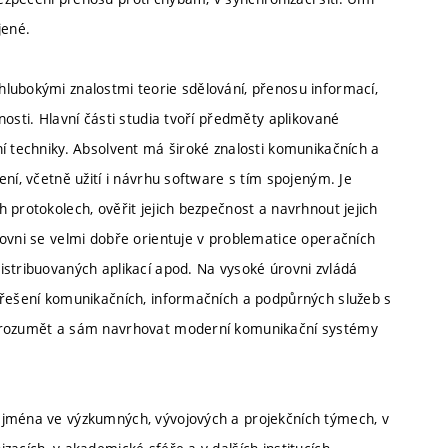
jené.
lubokými znalostmi teorie sdělování, přenosu informací,
osti. Hlavní části studia tvoří předměty aplikované
í techniky. Absolvent má široké znalosti komunikačních a
ní, včetně užití i návrhu software s tím spojeným. Je
 protokolech, ověřit jejich bezpečnost a navrhnout jejich
rovni se velmi dobře orientuje v problematice operačních
istribuovaných aplikací apod. Na vysoké úrovni zvládá
 řešení komunikačních, informačních a podpůrných služeb s
porozumět a sám navrhovat moderní komunikační systémy
ejména ve výzkumných, vývojových a projekčních týmech, v