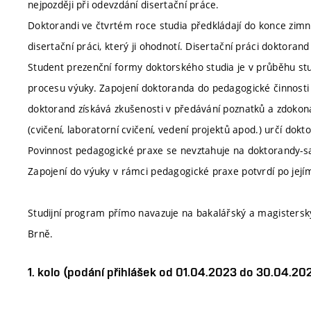
nejpozději při odevzdání disertační práce.
Doktorandi ve čtvrtém roce studia předkládají do konce zim
disertační práci, který ji ohodnotí. Disertační práci doktora
Student prezenční formy doktorského studia je v průběhu stu
procesu výuky. Zapojení doktoranda do pedagogické činnosti 
doktorand získává zkušenosti v předávání poznatků a zdokona
(cvičení, laboratorní cvičení, vedení projektů apod.) určí do
Povinnost pedagogické praxe se nevztahuje na doktorandy-
Zapojení do výuky v rámci pedagogické praxe potvrdí po jejím 
Studijní program přímo navazuje na bakalářský a magistersk
Brně.
1. kolo (podání přihlášek od 01.04.2023 do 30.04.20