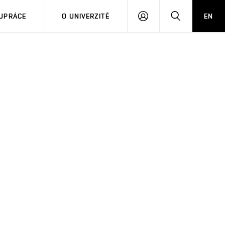
PŘIHLÁSIT
HLEDAT
UPRÁCE
O UNIVERZITĚ
EN
SE