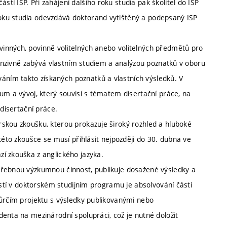
í ISP. Při zahájení dalšího roku studia pak školitel do ISP
oku studia odevzdává doktorand vytištěný a podepsaný ISP
inných, povinně volitelných anebo volitelných předmětů pro
ntenzivně zabývá vlastním studiem a analýzou poznatků v oboru
ním takto získaných poznatků a vlastních výsledků. V
um a vývoj, který souvisí s tématem disertační práce, na
 disertační práce.
skou zkoušku, kterou prokazuje široký rozhled a hluboké
této zkoušce se musí přihlásit nejpozději do 30. dubna ve
í zkouška z anglického jazyka.
třebnou výzkumnou činnost, publikuje dosažené výsledky a
ostí v doktorském studijním programu je absolvování části
vůrčím projektu s výsledky publikovanými nebo
enta na mezinárodní spolupráci, což je nutné doložit