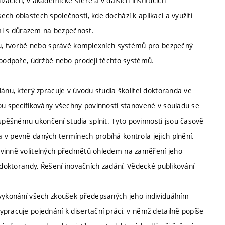
zacích, v akademické sféře a v dalších institucích
ch oblastech společnosti, kde dochází k aplikaci a využití
i s důrazem na bezpečnost.
rhu, tvorbě nebo správě komplexních systémů pro bezpečný
, podpoře, údržbě nebo prodeji těchto systémů.
lánu, který zpracuje v úvodu studia školitel doktoranda ve
sou specifikovány všechny povinnosti stanovené v souladu se
pěšnému ukončení studia splnit. Tyto povinnosti jsou časově
 v pevně daných termínech probíhá kontrola jejich plnění.
ovinně volitelných předmětů ohledem na zaměření jeho
 doktorandy, Řešení inovačních zadání, Vědecké publikování
 vykonání všech zkoušek předepsaných jeho individuálním
pracuje pojednání k disertační práci, v němž detailně popíše