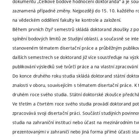
dokumentu „Celkové bodové hodnocení doktoranda“ a je součást
zaznamená případné změny. Nejpozději do 15. 10. každého r
na vědeckém oddělení fakulty ke kontrole a založení.
Během prvních čtyř semestrů skládá doktorand zkoušky z pov
splnění bodových limitů ze Studijní oblasti, a současně se i
stanoveném tématem disertační práce a průběžným publiková
dalších semestrech se doktorand již více soustřeďuje na výzk
publikování výsledků své tvůrčí práce a na vlastní zpracování
Do konce druhého roku studia skládá doktorand státní doktor
znalosti v oboru, souvisejícím s tématem disertační práce. K 
druhém roce svého studia. Státní doktorské zkoušce předcház
Ve třetím a čtvrtém roce svého studia provádí doktorand po
zpracovává svoji disertační práci. Součástí studijních povinn
studia na zahraniční instituci nebo účast na mezinárodním t
prezentovanými v zahraničí nebo jiná forma přímé účasti stud