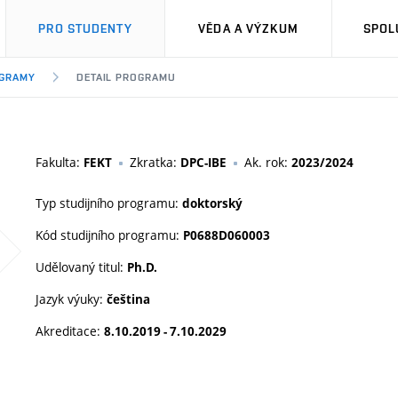
PRO STUDENTY
VĚDA A VÝZKUM
SPOL
OGRAMY
DETAIL PROGRAMU
Fakulta:
Zkratka:
Ak. rok:
FEKT
DPC-IBE
2023/2024
Typ studijního programu:
doktorský
Kód studijního programu:
P0688D060003
Udělovaný titul:
Ph.D.
Jazyk výuky:
čeština
Akreditace:
8.10.2019 - 7.10.2029