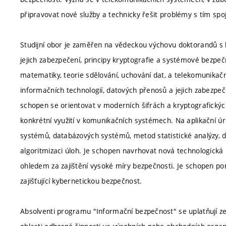
připravovat nové služby a technicky řešit problémy s tím spo
Studijní obor je zaměřen na vědeckou výchovu doktorandů s h
jejich zabezpečení, principy kryptografie a systémové bezpečn
matematiky, teorie sdělování, uchování dat, a telekomunikačn
informačních technologií, datových přenosů a jejich zabezpeče
schopen se orientovat v moderních šifrách a kryptografických
konkrétní využití v komunikačních systémech. Na aplikační ú
systémů, databázových systémů, metod statistické analýzy, d
algoritmizaci úloh. Je schopen navrhovat nová technologická
ohledem za zajištění vysoké míry bezpečnosti. Je schopen 
zajišťující kybernetickou bezpečnost.
Absolventi programu "Informační bezpečnost" se uplatňují z