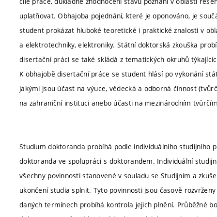
cíle práce, důkladné zhodnocení stavu poznání v oblasti řešen
uplatňovat. Obhajoba pojednání, které je oponováno, je součás
student prokázat hluboké teoretické i praktické znalosti v ob
a elektrotechniky, elektroniky. Státní doktorská zkouška pr
disertační práci se také skládá z tematických okruhů týkajíc
K obhajobě disertační práce se student hlásí po vykonání st
jakými jsou účast na výuce, vědecká a odborná činnost (tvůrčí
na zahraniční instituci anebo účasti na mezinárodním tvůrčím
Studium doktoranda probíhá podle individuálního studijního plá
doktoranda ve spolupráci s doktorandem. Individuální studijn
všechny povinnosti stanovené v souladu se Studijním a zku
ukončení studia splnit. Tyto povinnosti jsou časově rozvrže
daných termínech probíhá kontrola jejich plnění. Průběžné b