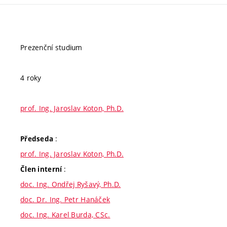
Prezenční studium
4 roky
prof. Ing. Jaroslav Koton, Ph.D.
:
Předseda
prof. Ing. Jaroslav Koton, Ph.D.
:
Člen interní
doc. Ing. Ondřej Ryšavý, Ph.D.
doc. Dr. Ing. Petr Hanáček
doc. Ing. Karel Burda, CSc.