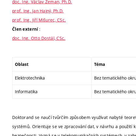
doc. Ing. Václav Zeman, Ph.D.
prof. Ing. Jan Hajný, Ph.D.
prof. Ing. Jiří Mišurec, CSc.
:
Člen externí
doc. Ing. Otto Dostál, CSc.
Oblast
Téma
Elektrotechnika
Bez tematického okr
Informatika
Bez tematického okr
Doktorand se naučí tvůrčím způsobem využívat nabyté teoreti
systémů. Orientuje se ve zpracování dat, v návrhu a použití
bezpečnosti. Vyzná se v telekomunikačních systémech, v zabe