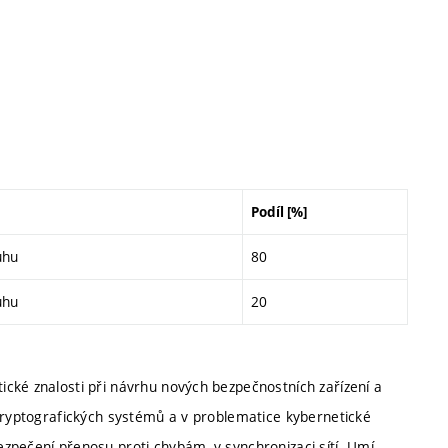
Podíl [%]
uhu
80
uhu
20
cké znalosti při návrhu nových bezpečnostních zařízení a
 kryptografických systémů a v problematice kybernetické
zpečení přenosu proti chybám, v synchronizaci sítí. Umí