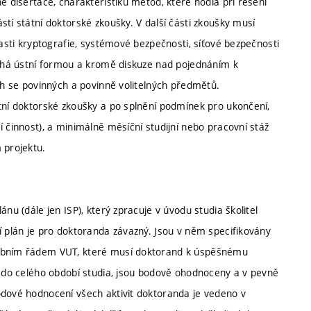
é disertace, charakteristiku metod, které hodlá při řešení
tí státní doktorské zkoušky. V další části zkoušky musí
lasti kryptografie, systémové bezpečnosti, síťové bezpečnosti
obíhá ústní formou a kromě diskuze nad pojednáním k
ích se povinných a povinně volitelných předmětů.
átní doktorské zkoušky a po splnění podmínek pro ukončení,
 činnost), a minimálně měsíční studijní nebo pracovní stáž
 projektu.
nu (dále jen ISP), který zpracuje v úvodu studia školitel
í plán je pro doktoranda závazný. Jsou v něm specifikovány
šebním řádem VUT, které musí doktorand k úspěšnému
ny do celého období studia, jsou bodově ohodnoceny a v pevně
odové hodnocení všech aktivit doktoranda je vedeno v