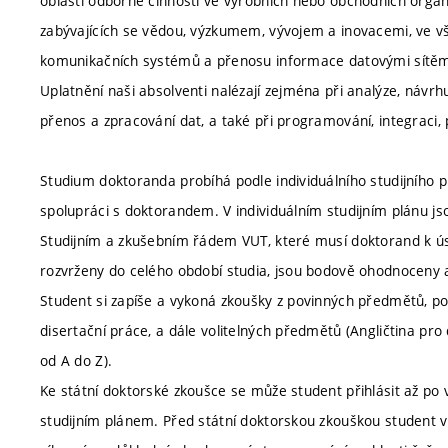
oblasti odborné činnosti ve výrobních nebo obchodních organi
zabývajících se vědou, výzkumem, vývojem a inovacemi, ve vše
komunikačních systémů a přenosu informace datovými sítěm
Uplatnění naši absolventi nalézají zejména při analýze, náv
přenos a zpracování dat, a také při programování, integraci
Studium doktoranda probíhá podle individuálního studijního p
spolupráci s doktorandem. V individuálním studijním plánu j
Studijním a zkušebním řádem VUT, které musí doktorand k ús
rozvrženy do celého období studia, jsou bodově ohodnoceny a
Student si zapíše a vykoná zkoušky z povinných předmětů, p
disertační práce, a dále volitelných předmětů (Angličtina pro
od A do Z).
Ke státní doktorské zkoušce se může student přihlásit až po
studijním plánem. Před státní doktorskou zkouškou student vy