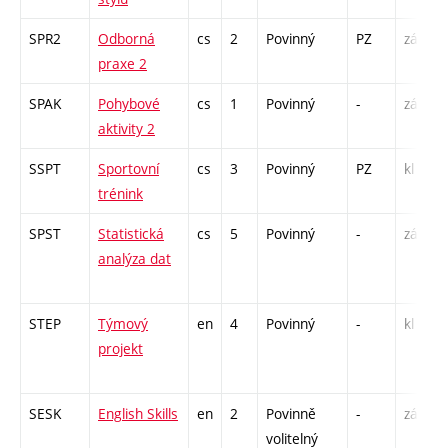
SPR2
Odborná
cs
2
Povinný
PZ
zá
praxe 2
SPAK
Pohybové
cs
1
Povinný
-
zá
aktivity 2
SSPT
Sportovní
cs
3
Povinný
PZ
kl
trénink
SPST
Statistická
cs
5
Povinný
-
zá,zk
analýza dat
STEP
Týmový
en
4
Povinný
-
kl
projekt
SESK
English Skills
en
2
Povinně
-
zá
volitelný