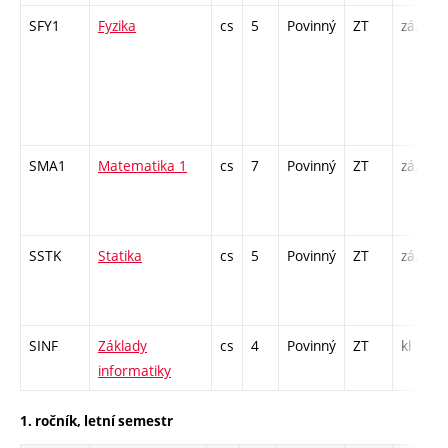
SFY1
Fyzika
cs
5
Povinný
ZT
zá,zk
SMA1
Matematika 1
cs
7
Povinný
ZT
zá,zk
SSTK
Statika
cs
5
Povinný
ZT
zá,zk
SINF
Základy
cs
4
Povinný
ZT
kl
informatiky
1. ročník, letní semestr