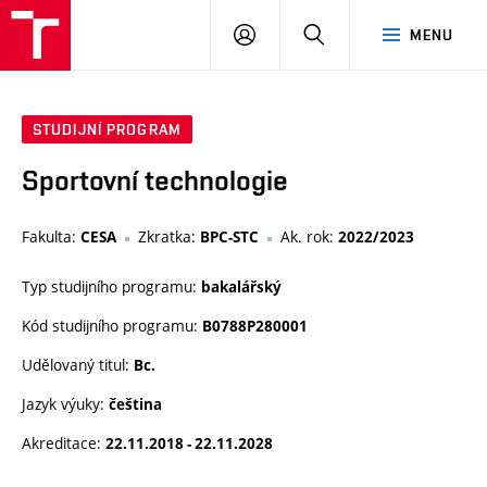
VUT
PŘIHLÁSIT
HLEDAT
MENU
SE
STUDIJNÍ PROGRAM
Sportovní technologie
Fakulta:
Zkratka:
Ak. rok:
CESA
BPC-STC
2022/2023
Typ studijního programu:
bakalářský
Kód studijního programu:
B0788P280001
Udělovaný titul:
Bc.
Jazyk výuky:
čeština
Akreditace:
22.11.2018 - 22.11.2028