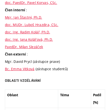
doc. PaedDr. Pavel Korvas, CSc.
:
Člen interní
Mgr. Jan Šťastný, Ph.D.
doc. MUDr. Luboš Hrazdira, CSc.
doc. Ing. Radim Kolář, Ph.D.
doc. Ing. Jana Kolářová, Ph.D.
PaedDr. Milan Slezáček
:
Člen externí
Mgr. David Prycl (zástupce praxe)
Bc. Emma Vitková
(zástupce studentů)
OBLASTI VZDĚLÁVÁNÍ
Oblast
Téma
Podíl
[%]