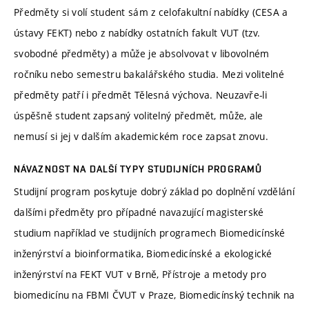
Předměty si volí student sám z celofakultní nabídky (CESA a
ústavy FEKT) nebo z nabídky ostatních fakult VUT (tzv.
svobodné předměty) a může je absolvovat v libovolném
ročníku nebo semestru bakalářského studia. Mezi volitelné
předměty patří i předmět Tělesná výchova. Neuzavře-li
úspěšně student zapsaný volitelný předmět, může, ale
nemusí si jej v dalším akademickém roce zapsat znovu.
NÁVAZNOST NA DALŠÍ TYPY STUDIJNÍCH PROGRAMŮ
Studijní program poskytuje dobrý základ po doplnění vzdělání
dalšími předměty pro případné navazující magisterské
studium například ve studijních programech Biomedicínské
inženýrství a bioinformatika, Biomedicínské a ekologické
inženýrství na FEKT VUT v Brně, Přístroje a metody pro
biomedicínu na FBMI ČVUT v Praze, Biomedicínský technik na