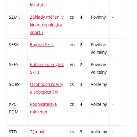
lékařství
SZMK
Základy měření v
cs
4
Povinný
-
kl
kinantropologii a
sportu
SESK
English Skills
en
2
Povinně
-
zá
volitelný
SEES
Enhanced English
en
2
Povinně
-
zk
Skills
volitelný
SORS
Osobností rozvoj
cs
3
Volitelný
-
zá
a sebepoznání
XPC-
Podnikatelské
cs
4
Volitelný
-
zá
POM
minimum
STD
Týmové
cs
3
Volitelný
-
zá