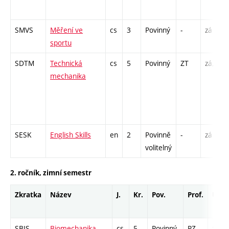
SMVS
Měření ve
cs
3
Povinný
-
zá
sportu
SDTM
Technická
cs
5
Povinný
ZT
zá,zk
mechanika
SESK
English Skills
en
2
Povinně
-
zá
volitelný
2. ročník, zimní semestr
Zkratka
Název
J.
Kr.
Pov.
Prof.
Uk.
SBIS
Biomechanika
cs
5
Povinný
PZ
zá,zk