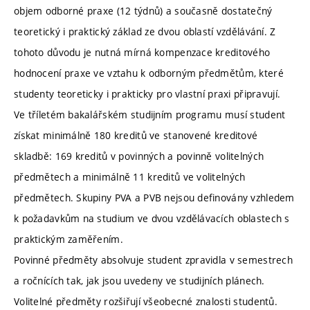
objem odborné praxe (12 týdnů) a současně dostatečný
teoretický i praktický základ ze dvou oblastí vzdělávání. Z
tohoto důvodu je nutná mírná kompenzace kreditového
hodnocení praxe ve vztahu k odborným předmětům, které
studenty teoreticky i prakticky pro vlastní praxi připravují.
Ve tříletém bakalářském studijním programu musí student
získat minimálně 180 kreditů ve stanovené kreditové
skladbě: 169 kreditů v povinných a povinně volitelných
předmětech a minimálně 11 kreditů ve volitelných
předmětech. Skupiny PVA a PVB nejsou definovány vzhledem
k požadavkům na studium ve dvou vzdělávacích oblastech s
praktickým zaměřením.
Povinné předměty absolvuje student zpravidla v semestrech
a ročnících tak, jak jsou uvedeny ve studijních plánech.
Volitelné předměty rozšiřují všeobecné znalosti studentů.