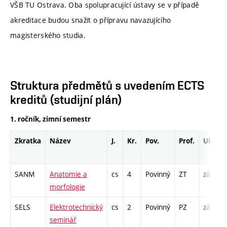
VŠB TU Ostrava. Oba spolupracující ústavy se v případě
akreditace budou snažit o přípravu navazujícího
magisterského studia.
Struktura předmětů s uvedením ECTS
kreditů (studijní plán)
1. ročník, zimní semestr
Zkratka
Název
J.
Kr.
Pov.
Prof.
Uk.
SANM
Anatomie a
cs
4
Povinný
ZT
zá,zk
morfologie
SELS
Elektrotechnický
cs
2
Povinný
PZ
zá
seminář