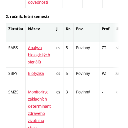
dovednosti
2. ročník, letní semestr
Zkratka
Název
J.
Kr.
Pov.
Prof.
Uk.
SABS
Analýza
cs
5
Povinný
ZT
zá,zk
biologických
signálů
SBFY
Biofyzika
cs
5
Povinný
PZ
zá,zk
SMZS
Monitoring
cs
3
Povinný
-
kl
základních
determinant
zdravého
životního
stylu