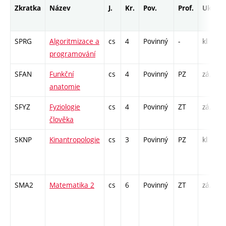
Zkratka
Název
J.
Kr.
Pov.
Prof.
Uk.
SPRG
Algoritmizace a
cs
4
Povinný
-
kl
programování
SFAN
Funkční
cs
4
Povinný
PZ
zá,zk
anatomie
SFYZ
Fyziologie
cs
4
Povinný
ZT
zá,zk
člověka
SKNP
Kinantropologie
cs
3
Povinný
PZ
kl
SMA2
Matematika 2
cs
6
Povinný
ZT
zá,zk