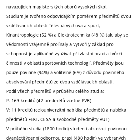
navazujících magisterských oborů vysokých škol.
Studium je tvořeno odpovídajícím poměrem předmětů dvou
vzdělávacích oblastí Tělesná výchova a sport;
Kinantropologie (52 %) a Elektrotechnika (48 %) tak, aby se
vědomosti vzájemně prolínaly a vytvořily základ pro
schopnost je aplikačně využívat při vlastní praxi a tvůrčí
činnosti v oblasti sportovních technologií. Předměty jsou
pouze povinné (94%) a volitelné (6%) z důvodu povinného
absolvování předmětů ze dvou vzdělávacích oblastí.
Podíl všech předmětů v průběhu celého studia:
P: 169 kreditů (42 předmětů včetně PVB)
V: 11 kreditů (celouniverzitní nabídka předmětů a nabídka
předmětů FEKT, CESA a svobodné předměty VUT)
V průběhu studia (1800 hodin) studenti absolvují povinnou
dvanáctitýdenní odbornou praxi (480 hodin) ve vybraných