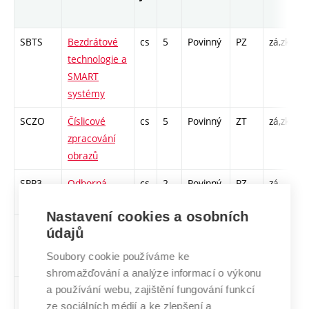
r
SBTS
Bezdrátové
cs
5
Povinný
PZ
zá,zk
P
technologie a
L
SMART
systémy
SCZO
Číslicové
cs
5
Povinný
ZT
zá,zk
P
zpracování
L
obrazů
SPR3
Odborná
cs
2
Povinný
PZ
zá
P
praxe 3
1
Nastavení cookies a osobních
SSSD
Praktikum ze
cs
4
Povinný
PZ
kl
S
údajů
sportovní
L
Soubory cookie používáme ke
diagnostiky
shromažďování a analýze informací o výkonu
a používání webu, zajištění fungování funkcí
SPFD
Praktikum z
cs
5
Povinný
PZ
kl
S
ze sociálních médií a ke zlepšení a
funkční
L