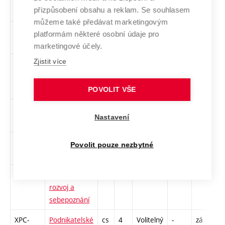
přizpůsobení obsahu a reklam. Se souhlasem
diagnostiky
můžeme také předávat marketingovým
SBSE
Semestrální
cs
3
Povinný
-
kl
P
platformám některé osobní údaje pro
práce
marketingové účely.
Zjistit více
SUIN
Umělá
cs
5
Povinný
-
zá,zk
P
inteligence ve
C
sportu
2
POVOLIT VŠE
SESK
English Skills
en
2
Povinně
-
zá
C
Nastavení
volitelný
SEES
Enhanced
en
2
Povinně
-
zk
C
Povolit pouze nezbytné
English Skills
volitelný
SORS
Osobností
cs
3
Volitelný
-
zá
P
rozvoj a
sebepoznání
XPC-
Podnikatelské
cs
4
Volitelný
-
zá
P