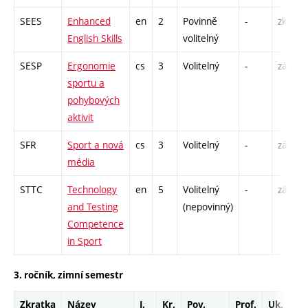
SEES
Enhanced
en
2
Povinně
-
zk
English Skills
volitelný
SESP
Ergonomie
cs
3
Volitelný
-
zá
sportu a
pohybových
aktivit
SFR
Sport a nová
cs
3
Volitelný
-
zá
média
STTC
Technology
en
5
Volitelný
-
zá
and Testing
(nepovinný)
Competence
in Sport
3. ročník, zimní semestr
Zkratka
Název
J.
Kr.
Pov.
Prof.
Uk.
H