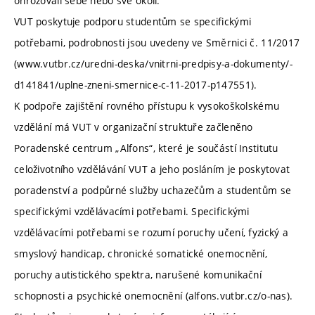
ohrožovali sebe nebo své okolí.
VUT poskytuje podporu studentům se specifickými
potřebami, podrobnosti jsou uvedeny ve Směrnici č. 11/2017
(www.vutbr.cz/uredni-deska/vnitrni-predpisy-a-dokumenty/-
d141841/uplne-zneni-smernice-c-11-2017-p147551).
K podpoře zajištění rovného přístupu k vysokoškolskému
vzdělání má VUT v organizační struktuře začleněno
Poradenské centrum „Alfons“, které je součástí Institutu
celoživotního vzdělávání VUT a jeho posláním je poskytovat
poradenství a podpůrné služby uchazečům a studentům se
specifickými vzdělávacími potřebami. Specifickými
vzdělávacími potřebami se rozumí poruchy učení, fyzický a
smyslový handicap, chronické somatické onemocnění,
poruchy autistického spektra, narušené komunikační
schopnosti a psychické onemocnění (alfons.vutbr.cz/o-nas).