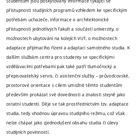
Studentům jsou poskytovány informace týkající se
přístupnosti studijních programů vzhledem ke specifickým
potřebám uchazeče, informace o architektonické
přístupnosti jednotlivých fakult a součástí univerzity, o
možnostech ubytování na kolejích VUT, o možnostech
adaptace přijímacího řízení a adaptaci samotného studia. K
dalším službám centra pro studenty se specifickými
vzdělávacími potřebami pak také patří tlumočnický a
přepisovatelský servis, či asistenční služby – průvodcovské,
prostorové orientace s cílem umožnit těmto studentům
především prokázat své dovednosti a znalosti stejně jako
ostatní studenti. Děje se tak prostřednictvím tzv. adaptace
studia, tedy vhodnou úpravou studijního režimu, což však
nelze chápat jako zjednodušení obsahu studia či úlevy
studijních povinností.