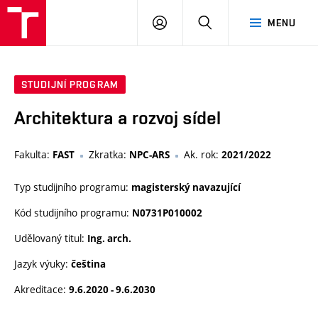
VUT
PŘIHLÁSIT
HLEDAT
MENU
SE
STUDIJNÍ PROGRAM
Architektura a rozvoj sídel
Fakulta:
Zkratka:
Ak. rok:
FAST
NPC-ARS
2021/2022
Typ studijního programu:
magisterský navazující
Kód studijního programu:
N0731P010002
Udělovaný titul:
Ing. arch.
Jazyk výuky:
čeština
Akreditace:
9.6.2020 - 9.6.2030