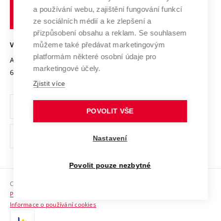
učení
Služby univerzity
Transfer znalostí
a používání webu, zajištění fungování funkcí
technické
Podnikavá univerzita / ContriBUTe
Mezinárodní dohody
ze sociálních médií a ke zlepšení a
Open Science
v
Bezpečná univerzita
přizpůsobení obsahu a reklam. Se souhlasem
Univerzitní sítě
Brně
Projekty
můžeme také předávat marketingovým
VYSOKÉ UČENÍ TECHNICKÉ V BRNĚ
Vyznamenání
platformám některé osobní údaje pro
Projekty ze strukturálních fondů
Antonínská 548/1
www.vut.cz
marketingové účely.
Organizační struktura
602 00 Brno
vut@vutbr.cz
Specifický výzkum
Zjistit více
Úřední deska
Ochrana osobních údajů
POVOLIT VŠE
(externí
Pracovní příležitosti
Nastavení
odkaz)
Podpora a rozvoj zaměstnanců a studujících
Povolit pouze nezbytné
Rovné příležitosti
Copyright © 2026 VUT
Sociální bezpečí
Prohlášení o přístupnosti
HR Award
Informace o používání cookies