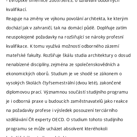
- Evropské směrnice 2005/36/ES, o uznávání odborných
kvalifikací.
Reaguje na změny ve výkonu povolání architekta, ke kterým
dochází jak v zahraničí, tak na domácí půdě. Doplňuje zatím
neuspokojené požadavky na rozšiřující se nároky profesní
kvalifikace. K tomu využívá možností odborného zázemí
mateřské fakulty. Rozšiřuje škálu studia architektury o dosud
nenabízené disciplíny, zejména ze společenskovědních a
ekonomických oborů. Studium je ve shodě se zákonem o
vysokých školách čtyřsemestrální (dvou leté), zakončené
diplomovou prací. Významnou součástí studijního programu
je i odborná praxe u budoucích zaměstnavatelů jako reakce
na požadavky profese i výsledek posouzení terciárního
vzdělávání ČR experty OECD. O studium tohoto studijního
programu se může ucházet absolvent kteréhokoli