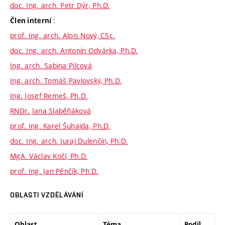
doc. Ing. arch. Petr Dýr, Ph.D.
:
Člen interní
prof. Ing. arch. Alois Nový, CSc.
doc. Ing. arch. Antonín Odvárka, Ph.D.
Ing. arch. Sabina Pilcová
Ing. arch. Tomáš Pavlovský, Ph.D.
Ing. Josef Remeš, Ph.D.
RNDr. Jana Slaběňáková
prof. Ing. Karel Šuhajda, Ph.D.
doc. Ing. arch. Juraj Dulenčín, Ph.D.
MgA. Václav Kočí, Ph.D.
prof. Ing. Jan Pěnčík, Ph.D.
OBLASTI VZDĚLÁVÁNÍ
Oblast
Téma
Podíl