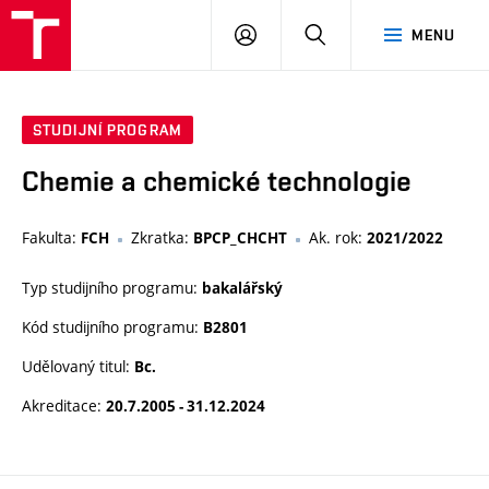
VUT
PŘIHLÁSIT
HLEDAT
MENU
SE
STUDIJNÍ PROGRAM
Chemie a chemické technologie
Fakulta:
Zkratka:
Ak. rok:
FCH
BPCP_CHCHT
2021/2022
Typ studijního programu:
bakalářský
Kód studijního programu:
B2801
Udělovaný titul:
Bc.
Akreditace:
20.7.2005 - 31.12.2024