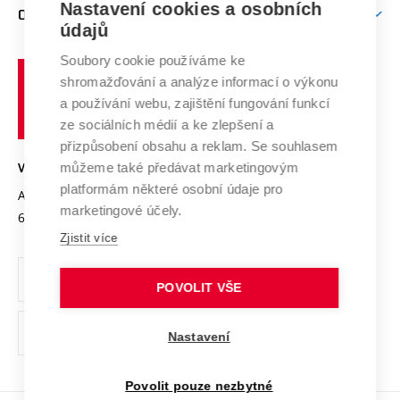
Mezinárodní vědecká rada
Nastavení cookies a osobních
O UNIVERZITĚ
Doktorské studium
Podpora podnikání
E-přihláška
údajů
Zahraniční spolupráce
Systém zajišťování kvality výzkumu
Profil univerzity
Spolupráce se školami
Soubory cookie používáme ke
Vysoké
Výzkumné infrastruktury
shromažďování a analýze informací o výkonu
Udržitelná univerzita
učení
Služby univerzity
Transfer znalostí
a používání webu, zajištění fungování funkcí
technické
Podnikavá univerzita / ContriBUTe
Mezinárodní dohody
ze sociálních médií a ke zlepšení a
Open Science
v
Bezpečná univerzita
přizpůsobení obsahu a reklam. Se souhlasem
Univerzitní sítě
Brně
Projekty
můžeme také předávat marketingovým
VYSOKÉ UČENÍ TECHNICKÉ V BRNĚ
Vyznamenání
platformám některé osobní údaje pro
Projekty ze strukturálních fondů
Antonínská 548/1
www.vut.cz
marketingové účely.
Organizační struktura
602 00 Brno
vut@vutbr.cz
Specifický výzkum
Zjistit více
Úřední deska
Ochrana osobních údajů
POVOLIT VŠE
(externí
Pracovní příležitosti
Nastavení
odkaz)
Podpora a rozvoj zaměstnanců a studujících
Povolit pouze nezbytné
Rovné příležitosti