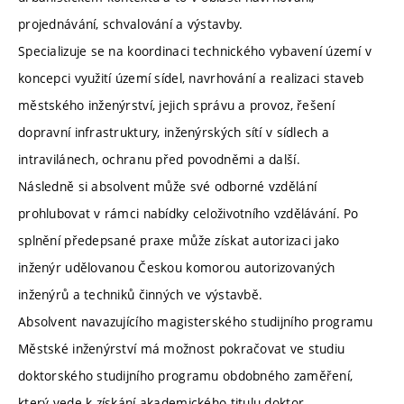
projednávání, schvalování a výstavby.
Specializuje se na koordinaci technického vybavení území v
koncepci využití území sídel, navrhování a realizaci staveb
městského inženýrství, jejich správu a provoz, řešení
dopravní infrastruktury, inženýrských sítí v sídlech a
intravilánech, ochranu před povodněmi a další.
Následně si absolvent může své odborné vzdělání
prohlubovat v rámci nabídky celoživotního vzdělávání. Po
splnění předepsané praxe může získat autorizaci jako
inženýr udělovanou Českou komorou autorizovaných
inženýrů a techniků činných ve výstavbě.
Absolvent navazujícího magisterského studijního programu
Městské inženýrství má možnost pokračovat ve studiu
doktorského studijního programu obdobného zaměření,
který vede k získání akademického titulu doktor.