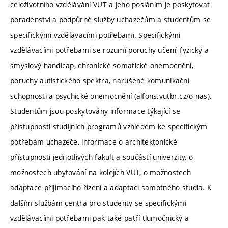
celoživotního vzdělávání VUT a jeho posláním je poskytovat
poradenství a podpůrné služby uchazečům a studentům se
specifickými vzdělávacími potřebami. Specifickými
vzdělávacími potřebami se rozumí poruchy učení, fyzický a
smyslový handicap, chronické somatické onemocnění,
poruchy autistického spektra, narušené komunikační
schopnosti a psychické onemocnění (alfons.vutbr.cz/o-nas).
Studentům jsou poskytovány informace týkající se
přístupnosti studijních programů vzhledem ke specifickým
potřebám uchazeče, informace o architektonické
přístupnosti jednotlivých fakult a součástí univerzity, o
možnostech ubytování na kolejích VUT, o možnostech
adaptace přijímacího řízení a adaptaci samotného studia. K
dalším službám centra pro studenty se specifickými
vzdělávacími potřebami pak také patří tlumočnický a