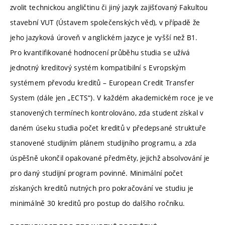
zvolit technickou angličtinu či jiný jazyk zajišťovaný Fakultou
stavební VUT (Ústavem společenských věd), v případě že
jeho jazyková úroveň v anglickém jazyce je vyšší než B1.
Pro kvantifikované hodnocení průběhu studia se užívá
jednotný kreditový systém kompatibilní s Evropským
systémem převodu kreditů – European Credit Transfer
System (dále jen „ECTS“). V každém akademickém roce je ve
stanovených termínech kontrolováno, zda student získal v
daném úseku studia počet kreditů v předepsané struktuře
stanovené studijním plánem studijního programu, a zda
úspěšně ukončil opakované předměty, jejichž absolvování je
pro daný studijní program povinné. Minimální počet
získaných kreditů nutných pro pokračování ve studiu je
minimálně 30 kreditů pro postup do dalšího ročníku.