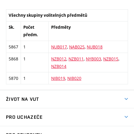
Všechny skupiny volitelných předmětů
Sk.
Počet
Předměty
předm.
5867
1
NUB017
,
NAB025
,
NUB018
5868
1
NZB012
,
NZB011
,
NYB003
,
NZB015
,
NZB014
5870
1
NIB019
,
NIB020
ŽIVOT NA VUT
Atmosféra VUT
PRO UCHAZEČE
Prostory školy
Proč na VUT
Koleje