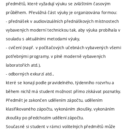
předmětů, které vyžadují výuku se zvláštním časovým
průběhem. Převážná část výuky je organizována formou:
- přednášek v audiovizuálních přednáškových místnostech
vybavených moderní technickou tak, aby výuka probíhala v
souladu s aktuálními metodami výuky,
- cvičení (např. v počítačových učebnách vybavených všemi
potřebnými programy, v plně moderně vybavených
laboratořích atd.),
- odborných exkurzí atd.,
které se konají podle pravidelného, týdenního rozvrhu a
během nichž má student možnost přímo získávat poznatky.
Předmět je zakončen udělením zápočtu, udělením
klasifikovaného zápočtu, vykonáním zkoušky, vykonáním
zkoušky po předchozím udělení zápočtu.
Současně si student v rámci volitelných předmětů může