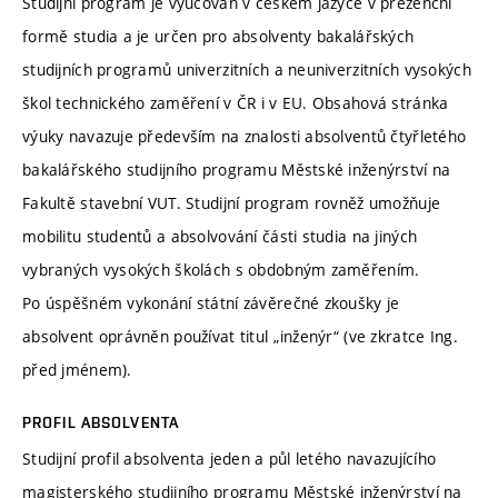
Studijní program je vyučován v českém jazyce v prezenční
formě studia a je určen pro absolventy bakalářských
studijních programů univerzitních a neuniverzitních vysokých
škol technického zaměření v ČR i v EU. Obsahová stránka
výuky navazuje především na znalosti absolventů čtyřletého
bakalářského studijního programu Městské inženýrství na
Fakultě stavební VUT. Studijní program rovněž umožňuje
mobilitu studentů a absolvování části studia na jiných
vybraných vysokých školách s obdobným zaměřením.
Po úspěšném vykonání státní závěrečné zkoušky je
absolvent oprávněn používat titul „inženýr“ (ve zkratce Ing.
před jménem).
PROFIL ABSOLVENTA
Studijní profil absolventa jeden a půl letého navazujícího
magisterského studijního programu Městské inženýrství na