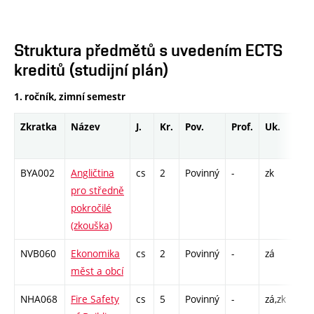
Struktura předmětů s uvedením ECTS
kreditů (studijní plán)
1. ročník, zimní semestr
Zkratka
Název
J.
Kr.
Pov.
Prof.
Uk.
Ho
roz
BYA002
Angličtina
cs
2
Povinný
-
zk
pro středně
pokročilé
(zkouška)
NVB060
Ekonomika
cs
2
Povinný
-
zá
C1 
měst a obcí
NHA068
Fire Safety
cs
5
Povinný
-
zá,zk
P - 