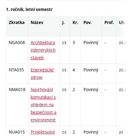
1. ročník, letní semestr
Zkratka
Název
J.
Kr.
Pov.
Prof.
Uk.
H
r
NGA008
Architektura
cs
3
Povinný
-
zá,zk
P
inženýrských
C
staveb
NTA035
Energetické
cs
4
Povinný
-
zá,zk
P
zdroje
C
NMA018
Navrhování
cs
2
Povinný
-
zá,zk
P
komunikací s
ohledem na
bezpečnost a
environment
NUA015
Projektování
cs
2
Povinný
-
zá
C