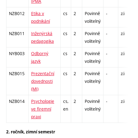
IPMA
NZB012
Etika v
cs
2
Povinně
-
zá
P
podnikání
volitelný
NZB011
Inženýrská
cs
2
Povinně
-
zá
P
pedagogika
volitelný
NYB003
Odborný
cs
2
Povinně
-
zá
C
jazyk
volitelný
NZB015
Prezentační
cs
2
Povinně
-
zá
P
dovednosti
volitelný
(MI)
NZB014
Psychologie
cs,
2
Povinně
-
zá
P
ve firemní
en
volitelný
praxi
2. ročník, zimní semestr