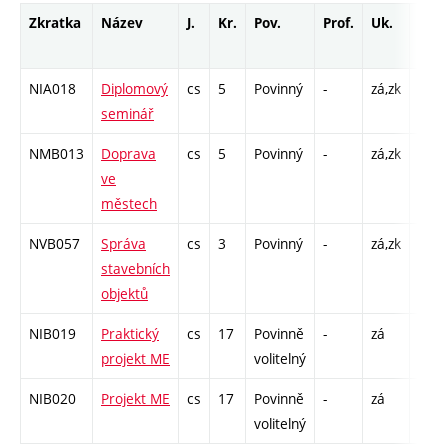
Zkratka
Název
J.
Kr.
Pov.
Prof.
Uk.
Hod
rozs
NIA018
Diplomový
cs
5
Povinný
-
zá,zk
P - 2
seminář
C1 -
NMB013
Doprava
cs
5
Povinný
-
zá,zk
P - 2
ve
C1 -
městech
NVB057
Správa
cs
3
Povinný
-
zá,zk
P - 2
stavebních
C1 -
objektů
NIB019
Praktický
cs
17
Povinně
-
zá
VT -
projekt ME
volitelný
480
NIB020
Projekt ME
cs
17
Povinně
-
zá
VT -
volitelný
480