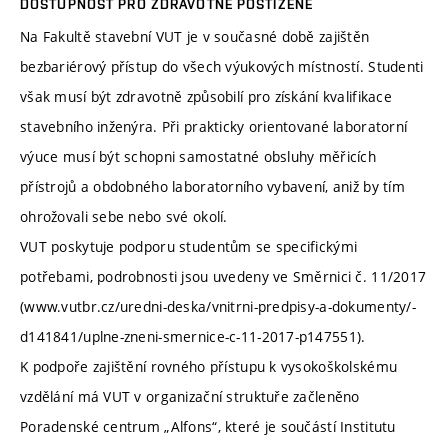
DOSTUPNOST PRO ZDRAVOTNĚ POSTIŽENÉ
Na Fakultě stavební VUT je v současné době zajištěn
bezbariérový přístup do všech výukových místností. Studenti
však musí být zdravotně způsobilí pro získání kvalifikace
stavebního inženýra. Při prakticky orientované laboratorní
výuce musí být schopni samostatné obsluhy měřicích
přístrojů a obdobného laboratorního vybavení, aniž by tím
ohrožovali sebe nebo své okolí.
VUT poskytuje podporu studentům se specifickými
potřebami, podrobnosti jsou uvedeny ve Směrnici č. 11/2017
(www.vutbr.cz/uredni-deska/vnitrni-predpisy-a-dokumenty/-
d141841/uplne-zneni-smernice-c-11-2017-p147551).
K podpoře zajištění rovného přístupu k vysokoškolskému
vzdělání má VUT v organizační struktuře začleněno
Poradenské centrum „Alfons“, které je součástí Institutu