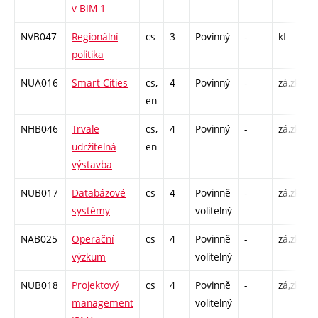
v BIM 1
NVB047
Regionální
cs
3
Povinný
-
kl
P
politika
C
NUA016
Smart Cities
cs,
4
Povinný
-
zá,zk
P
en
C
NHB046
Trvale
cs,
4
Povinný
-
zá,zk
P
udržitelná
en
C
výstavba
NUB017
Databázové
cs
4
Povinně
-
zá,zk
P
systémy
volitelný
C
NAB025
Operační
cs
4
Povinně
-
zá,zk
P
výzkum
volitelný
C
NUB018
Projektový
cs
4
Povinně
-
zá,zk
P
management
volitelný
C