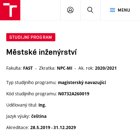
VUT
PŘIHLÁSIT
HLEDAT
MENU
SE
STUDIJNÍ PROGRAM
Městské inženýrství
Fakulta:
Zkratka:
Ak. rok:
FAST
NPC-MI
2020/2021
Typ studijního programu:
magisterský navazující
Kód studijního programu:
N0732A260019
Udělovaný titul:
Ing.
Jazyk výuky:
čeština
Akreditace:
28.5.2019 - 31.12.2029