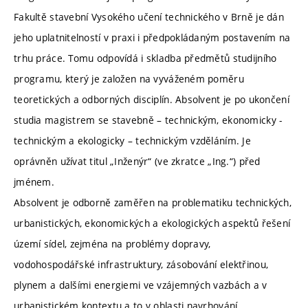
Fakultě stavební Vysokého učení technického v Brně je dán
jeho uplatnitelností v praxi i předpokládaným postavením na
trhu práce. Tomu odpovídá i skladba předmětů studijního
programu, který je založen na vyváženém poměru
teoretických a odborných disciplín. Absolvent je po ukončení
studia magistrem se stavebně – technickým, ekonomicky -
technickým a ekologicky – technickým vzděláním. Je
oprávněn užívat titul „Inženýr“ (ve zkratce „Ing.“) před
jménem.
Absolvent je odborně zaměřen na problematiku technických,
urbanistických, ekonomických a ekologických aspektů řešení
území sídel, zejména na problémy dopravy,
vodohospodářské infrastruktury, zásobování elektřinou,
plynem a dalšími energiemi ve vzájemných vazbách a v
urbanistickém kontextu a to v oblasti navrhování,