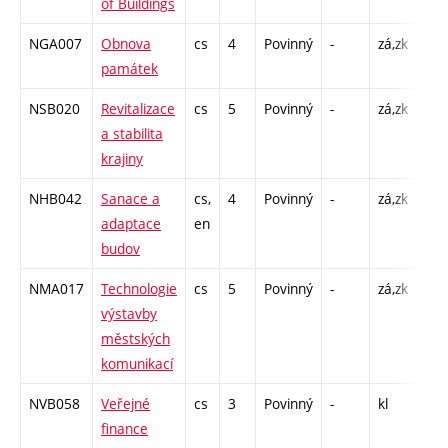
of Buildings
C1 
NGA007
Obnova
cs
4
Povinný
-
zá,zk
P - 
památek
C1 
NSB020
Revitalizace
cs
5
Povinný
-
zá,zk
P - 
a stabilita
C1 
krajiny
NHB042
Sanace a
cs,
4
Povinný
-
zá,zk
P - 
adaptace
en
C1 
budov
NMA017
Technologie
cs
5
Povinný
-
zá,zk
P - 
výstavby
C1 
městských
komunikací
NVB058
Veřejné
cs
3
Povinný
-
kl
C1 
finance