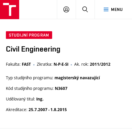
VUT
PŘIHLÁSIT
HLEDAT
MENU
SE
STUDIJNÍ PROGRAM
Civil Engineering
Fakulta:
Zkratka:
Ak. rok:
FAST
N-P-E-SI
2011/2012
Typ studijního programu:
magisterský navazující
Kód studijního programu:
N3607
Udělovaný titul:
Ing.
Akreditace:
25.7.2007 - 1.8.2015