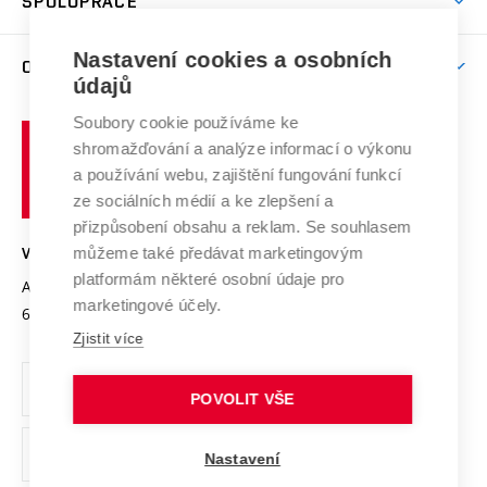
SPOLUPRÁCE
Celoživotní vzdělávání
Brno
Podpora excelence
Závěrečné práce
Studium bez bariér
Zpracování osobních údajů uchazečů o studium
Firemní spolupráce
Mezinárodní vědecká rada
Nastavení cookies a osobních
O UNIVERZITĚ
Doktorské studium
Podpora podnikání
E-přihláška
údajů
Zahraniční spolupráce
Systém zajišťování kvality výzkumu
Profil univerzity
Spolupráce se školami
Soubory cookie používáme ke
Vysoké
Výzkumné infrastruktury
shromažďování a analýze informací o výkonu
Udržitelná univerzita
učení
Služby univerzity
Transfer znalostí
a používání webu, zajištění fungování funkcí
technické
Podnikavá univerzita / ContriBUTe
Mezinárodní dohody
ze sociálních médií a ke zlepšení a
Open Science
v
Bezpečná univerzita
přizpůsobení obsahu a reklam. Se souhlasem
Univerzitní sítě
Brně
Projekty
můžeme také předávat marketingovým
VYSOKÉ UČENÍ TECHNICKÉ V BRNĚ
Vyznamenání
platformám některé osobní údaje pro
Projekty ze strukturálních fondů
Antonínská 548/1
www.vut.cz
marketingové účely.
Organizační struktura
602 00 Brno
vut@vutbr.cz
Specifický výzkum
Zjistit více
Úřední deska
Ochrana osobních údajů
POVOLIT VŠE
(externí
Pracovní příležitosti
Nastavení
odkaz)
Podpora a rozvoj zaměstnanců a studujících