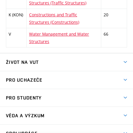
Structures (Traffic Structures)
K (KON)
Constructions and Traffic
20
Structures (Constructions)
V
Water Management and Water
66
Structures
ŽIVOT NA VUT
Atmosféra VUT
PRO UCHAZEČE
Prostory školy
Proč na VUT
Koleje
PRO STUDENTY
Studijní programy
Stravování
Předměty
Studijní předpisy
Studium a stáže v zahraničí
Stipendia
Dny otevřených dveří
VĚDA A VÝZKUM
Sport na VUT
(externí
Studijní programy
Poplatky za studium
Uznání zahraničního vzdělání
Knihovny
Aktivity pro juniory
Studentský život
odkaz)
Věda a výzkum na VUT
Harmonogram akademického roku
Zpracování osobních údajů studentů
Sociální bezpečí