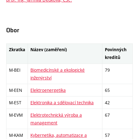
Obor
Zkratka
Název (zaměření)
Povinných
kreditů
M-BEI
Biomedicínské a ekologické
79
inženýrství
M-EEN
Elektroenergetika
65
M-EST
Elektronika a sdělovací technika
42
M-EVM
Elektrotechnická výroba a
67
management
M-KAM
Kybernetika, automatizace a
57