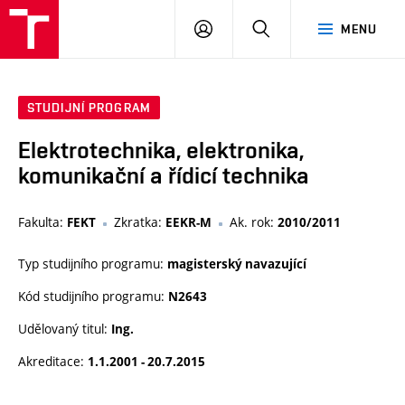
VUT
PŘIHLÁSIT
HLEDAT
MENU
SE
STUDIJNÍ PROGRAM
Elektrotechnika, elektronika,
komunikační a řídicí technika
Fakulta:
Zkratka:
Ak. rok:
FEKT
EEKR-M
2010/2011
Typ studijního programu:
magisterský navazující
Kód studijního programu:
N2643
Udělovaný titul:
Ing.
Akreditace:
1.1.2001 - 20.7.2015