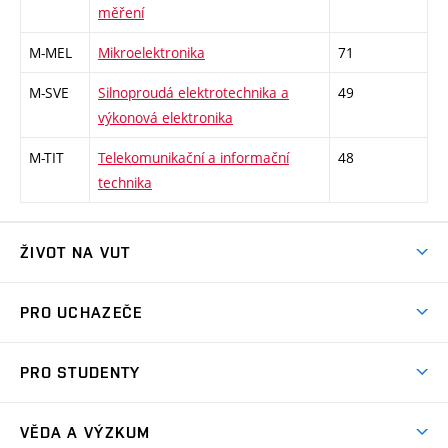
měření
M-MEL
Mikroelektronika
71
M-SVE
Silnoproudá elektrotechnika a
49
výkonová elektronika
M-TIT
Telekomunikační a informační
48
technika
ŽIVOT NA VUT
Atmosféra VUT
PRO UCHAZEČE
Prostory školy
Proč na VUT
Koleje
PRO STUDENTY
Studijní programy
Stravování
Předměty
Studijní předpisy
Studium a stáže v zahraničí
Stipendia
Dny otevřených dveří
VĚDA A VÝZKUM
Sport na VUT