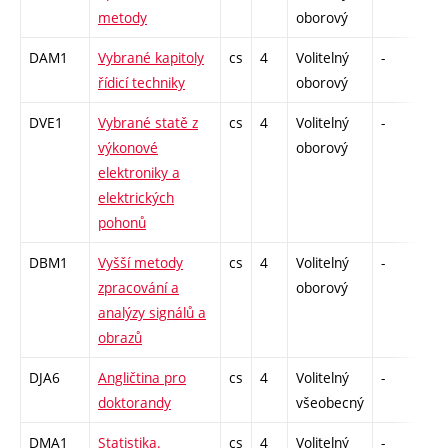
metody
oborový
DAM1
Vybrané kapitoly
cs
4
Volitelný
-
dr
řídicí techniky
oborový
DVE1
Vybrané statě z
cs
4
Volitelný
-
dr
výkonové
oborový
elektroniky a
elektrických
pohonů
DBM1
Vyšší metody
cs
4
Volitelný
-
dr
zpracování a
oborový
analýzy signálů a
obrazů
DJA6
Angličtina pro
cs
4
Volitelný
-
dr
doktorandy
všeobecný
DMA1
Statistika.
cs
4
Volitelný
-
dr