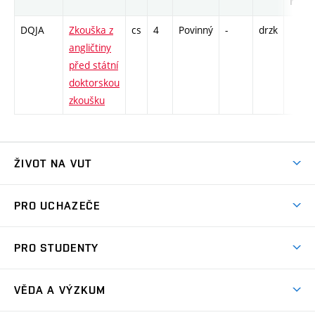
rozs
DQJA
Zkouška z
cs
4
Povinný
-
drzk
angličtiny
před státní
doktorskou
zkoušku
ŽIVOT NA VUT
Atmosféra VUT
PRO UCHAZEČE
Prostory školy
Proč na VUT
Koleje
PRO STUDENTY
Studijní programy
Stravování
Předměty
Studijní předpisy
Studium a stáže v zahraničí
Stipendia
Dny otevřených dveří
VĚDA A VÝZKUM
Sport na VUT
(externí
Studijní programy
Poplatky za studium
Uznání zahraničního vzdělání
Knihovny
Aktivity pro juniory