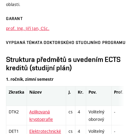
oblasti.
GARANT
prof. Ing. Jiří Jan, CSc.
VYPSANÁ TÉMATA DOKTORSKÉHO STUDIJNÍHO PROGRAMU
Struktura předmětů s uvedením ECTS
kreditů (studijní plán)
1. ročník, zimní semestr
Zkratka
Název
J.
Kr.
Pov.
Prof.
Uk
DTK2
Aplikovaná
cs
4
Volitelný
-
dr
kryptografie
oborový
DET1
Elektrotechnické
cs
4
Volitelný
-
dr