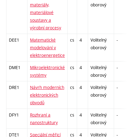
materiály,
oborový
materiálové
soustavy a
výrobní procesy
DEE1
Matematické
cs
4
Volitelný
-
dr
modelování v
oborový
elektroenergetice
DME1
Mikroelektronické
cs
4
Volitelný
-
dr
systémy
oborový
DRE1
Návrh moderních
cs
4
Volitelný
-
dr
elektronických
oborový
obvodů
DFY1
Rozhraní a
cs
4
Volitelný
-
dr
nanostruktury
oborový
DTE1
Speciální měřicí
cs
4
Volitelný
-
dr