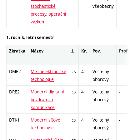
stochastické
všeobecný
procesy, operační
výzkum
1. ročník, letní semestr
Zkratka
Název
J.
Kr.
Pov.
Prof.
Uk
DME2
Mikroelektronické
cs
4
Volitelný
-
dr
technologie
oborový
DRE2
Moderní digitální
cs
4
Volitelný
-
dr
bezdrátová
oborový
komunikace
DTK1
Moderní síťové
cs
4
Volitelný
-
dr
technologie
oborový