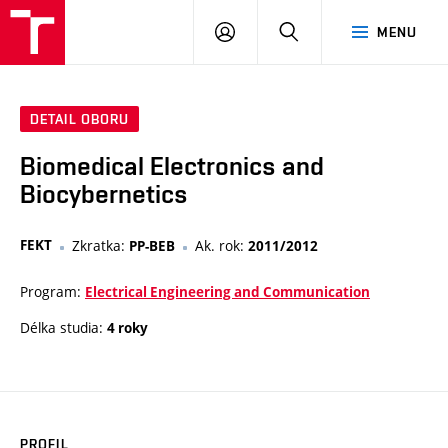
VUT
PŘIHLÁSIT
HLEDAT
MENU
SE
DETAIL OBORU
Biomedical Electronics and
Biocybernetics
FEKT
Zkratka:
Ak. rok:
PP-BEB
2011/2012
Program:
Electrical Engineering and Communication
Délka studia:
4 roky
PROFIL