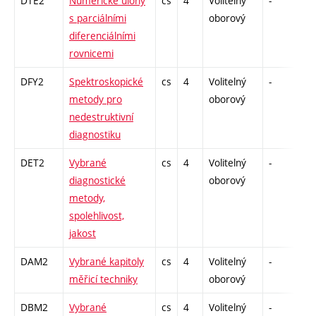
DTE2
Numerické úlohy
cs
4
Volitelný
-
dr
s parciálními
oborový
diferenciálními
rovnicemi
DFY2
Spektroskopické
cs
4
Volitelný
-
dr
metody pro
oborový
nedestruktivní
diagnostiku
DET2
Vybrané
cs
4
Volitelný
-
dr
diagnostické
oborový
metody,
spolehlivost,
jakost
DAM2
Vybrané kapitoly
cs
4
Volitelný
-
dr
měřicí techniky
oborový
DBM2
Vybrané
cs
4
Volitelný
-
dr