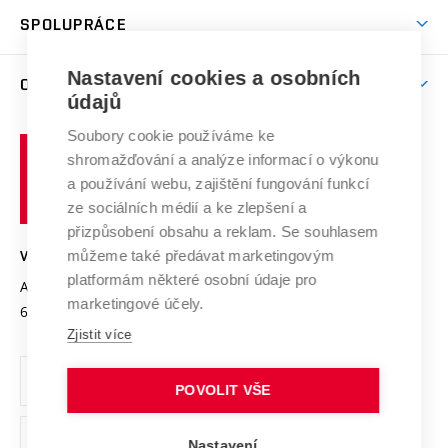
Studentský život
odkaz)
Věda a výzkum na VUT
Harmonogram akademického roku
Zpracování osobních údajů studentů
Sociální bezpečí
SPOLUPRÁCE
Celoživotní vzdělávání
Brno
Podpora excelence
Závěrečné práce
Studium bez bariér
Zpracování osobních údajů uchazečů o studium
Firemní spolupráce
Mezinárodní vědecká rada
Nastavení cookies a osobních
O UNIVERZITĚ
Doktorské studium
Podpora podnikání
E-přihláška
údajů
Zahraniční spolupráce
Systém zajišťování kvality výzkumu
Profil univerzity
Spolupráce se školami
Soubory cookie používáme ke
Vysoké
Výzkumné infrastruktury
shromažďování a analýze informací o výkonu
Udržitelná univerzita
učení
Služby univerzity
Transfer znalostí
a používání webu, zajištění fungování funkcí
technické
Podnikavá univerzita / ContriBUTe
Mezinárodní dohody
ze sociálních médií a ke zlepšení a
Open Science
v
Bezpečná univerzita
přizpůsobení obsahu a reklam. Se souhlasem
Univerzitní sítě
Brně
Projekty
můžeme také předávat marketingovým
VYSOKÉ UČENÍ TECHNICKÉ V BRNĚ
Vyznamenání
platformám některé osobní údaje pro
Projekty ze strukturálních fondů
Antonínská 548/1
www.vut.cz
marketingové účely.
Organizační struktura
602 00 Brno
vut@vutbr.cz
Specifický výzkum
Zjistit více
Úřední deska
Ochrana osobních údajů
POVOLIT VŠE
(externí
Pracovní příležitosti
Nastavení