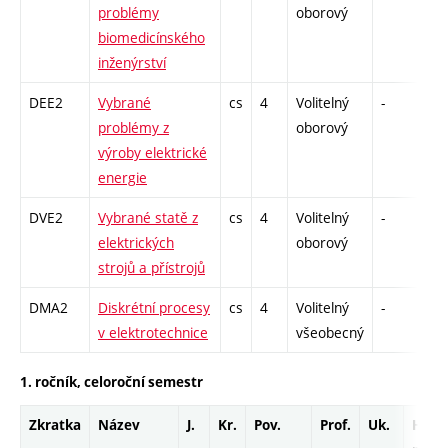
problémy
oborový
biomedicínského
inženýrství
DEE2
Vybrané
cs
4
Volitelný
-
dr
problémy z
oborový
výroby elektrické
energie
DVE2
Vybrané statě z
cs
4
Volitelný
-
dr
elektrických
oborový
strojů a přístrojů
DMA2
Diskrétní procesy
cs
4
Volitelný
-
dr
v elektrotechnice
všeobecný
1. ročník, celoroční semestr
Zkratka
Název
J.
Kr.
Pov.
Prof.
Uk.
Hod.