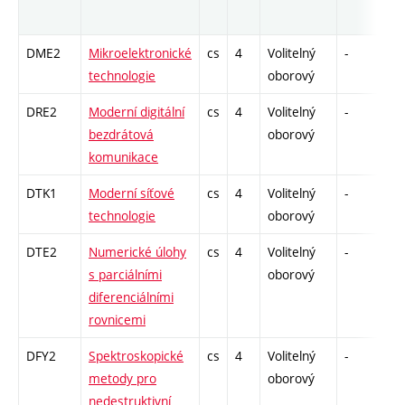
DME2
Mikroelektronické
cs
4
Volitelný
-
dr
technologie
oborový
DRE2
Moderní digitální
cs
4
Volitelný
-
dr
bezdrátová
oborový
komunikace
DTK1
Moderní síťové
cs
4
Volitelný
-
dr
technologie
oborový
DTE2
Numerické úlohy
cs
4
Volitelný
-
dr
s parciálními
oborový
diferenciálními
rovnicemi
DFY2
Spektroskopické
cs
4
Volitelný
-
dr
metody pro
oborový
nedestruktivní