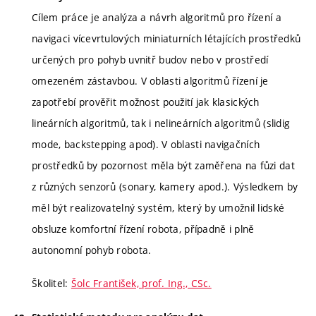
Cílem práce je analýza a návrh algoritmů pro řízení a
navigaci vícevrtulových miniaturních létajících prostředků
určených pro pohyb uvnitř budov nebo v prostředí
omezeném zástavbou. V oblasti algoritmů řízení je
zapotřebí prověřit možnost použití jak klasických
lineárních algoritmů, tak i nelineárních algoritmů (slidig
mode, backstepping apod). V oblasti navigačních
prostředků by pozornost měla být zaměřena na fůzi dat
z různých senzorů (sonary, kamery apod.). Výsledkem by
měl být realizovatelný systém, který by umožnil lidské
obsluze komfortní řízení robota, případně i plně
autonomní pohyb robota.
Školitel:
Šolc František, prof. Ing., CSc.