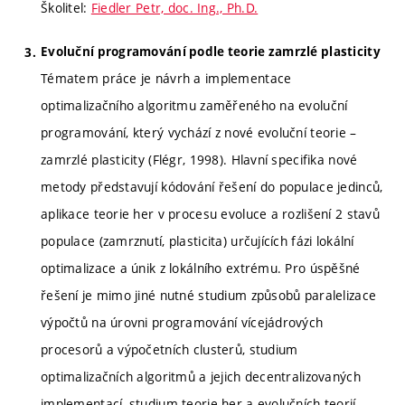
Školitel:
Fiedler Petr, doc. Ing., Ph.D.
Evoluční programování podle teorie zamrzlé plasticity
Tématem práce je návrh a implementace
optimalizačního algoritmu zaměřeného na evoluční
programování, který vychází z nové evoluční teorie –
zamrzlé plasticity (Flégr, 1998). Hlavní specifika nové
metody představují kódování řešení do populace jedinců,
aplikace teorie her v procesu evoluce a rozlišení 2 stavů
populace (zamrznutí, plasticita) určujících fázi lokální
optimalizace a únik z lokálního extrému. Pro úspěšné
řešení je mimo jiné nutné studium způsobů paralelizace
výpočtů na úrovni programování vícejádrových
procesorů a výpočetních clusterů, studium
optimalizačních algoritmů a jejich decentralizovaných
implementací, studium teorie her a evolučních teorií.