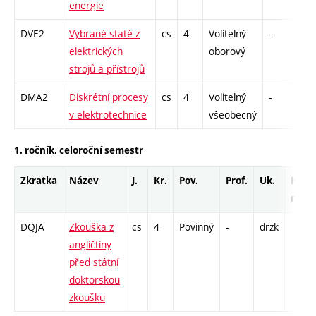
energie
DVE2
Vybrané statě z
cs
4
Volitelný
-
dr
elektrických
oborový
strojů a přístrojů
DMA2
Diskrétní procesy
cs
4
Volitelný
-
dr
v elektrotechnice
všeobecný
1. ročník, celoroční semestr
Zkratka
Název
J.
Kr.
Pov.
Prof.
Uk.
Hod.
rozs
DQJA
Zkouška z
cs
4
Povinný
-
drzk
angličtiny
před státní
doktorskou
zkoušku