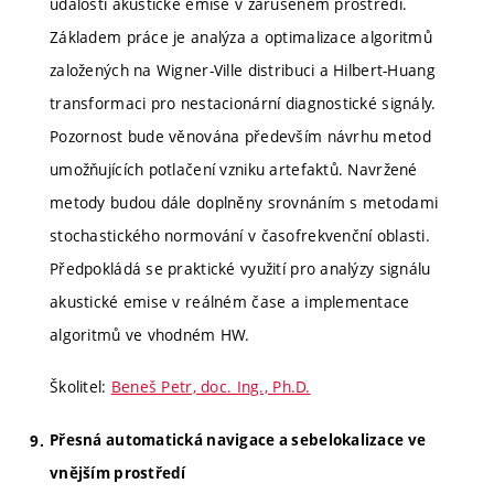
události akustické emise v zarušeném prostředí.
Základem práce je analýza a optimalizace algoritmů
založených na Wigner-Ville distribuci a Hilbert-Huang
transformaci pro nestacionární diagnostické signály.
Pozornost bude věnována především návrhu metod
umožňujících potlačení vzniku artefaktů. Navržené
metody budou dále doplněny srovnáním s metodami
stochastického normování v časofrekvenční oblasti.
Předpokládá se praktické využití pro analýzy signálu
akustické emise v reálném čase a implementace
algoritmů ve vhodném HW.
Školitel:
Beneš Petr, doc. Ing., Ph.D.
Přesná automatická navigace a sebelokalizace ve
vnějším prostředí