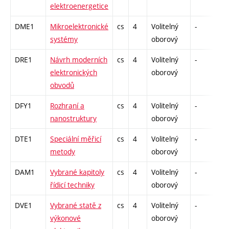
elektroenergetice
DME1
Mikroelektronické
cs
4
Volitelný
-
dr
systémy
oborový
DRE1
Návrh moderních
cs
4
Volitelný
-
dr
elektronických
oborový
obvodů
DFY1
Rozhraní a
cs
4
Volitelný
-
dr
nanostruktury
oborový
DTE1
Speciální měřicí
cs
4
Volitelný
-
dr
metody
oborový
DAM1
Vybrané kapitoly
cs
4
Volitelný
-
dr
řídicí techniky
oborový
DVE1
Vybrané statě z
cs
4
Volitelný
-
dr
výkonové
oborový