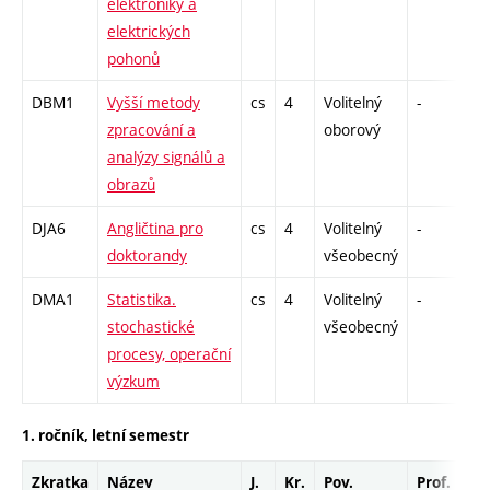
elektroniky a
elektrických
pohonů
DBM1
Vyšší metody
cs
4
Volitelný
-
dr
zpracování a
oborový
analýzy signálů a
obrazů
DJA6
Angličtina pro
cs
4
Volitelný
-
dr
doktorandy
všeobecný
DMA1
Statistika.
cs
4
Volitelný
-
dr
stochastické
všeobecný
procesy, operační
výzkum
1. ročník, letní semestr
Zkratka
Název
J.
Kr.
Pov.
Prof.
Uk