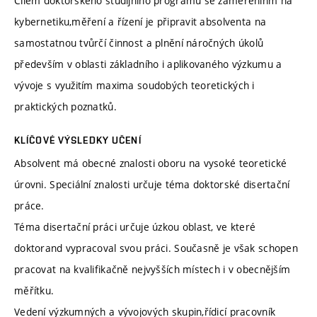
Cílem doktorského studijního programu se zaměřenínm na
kybernetiku,měření a řízení je připravit absolventa na
samostatnou tvůrčí činnost a plnění náročných úkolů
především v oblasti základního i aplikovaného výzkumu a
vývoje s využitím maxima soudobých teoretických i
praktických poznatků.
KLÍČOVÉ VÝSLEDKY UČENÍ
Absolvent má obecné znalosti oboru na vysoké teoretické
úrovni. Speciální znalosti určuje téma doktorské disertační
práce.
Téma disertační práci určuje úzkou oblast, ve které
doktorand vypracoval svou práci. Současně je však schopen
pracovat na kvalifikačně nejvyšších místech i v obecnějším
měřítku.
Vedení výzkumných a vývojových skupin,řídicí pracovník