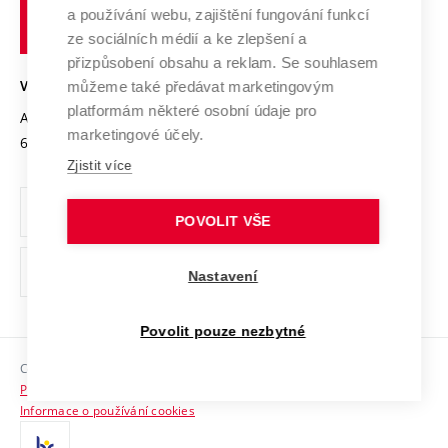
učení
Služby univerzity
Transfer znalostí
a používání webu, zajištění fungování funkcí
technické
Podnikavá univerzita / ContriBUTe
Mezinárodní dohody
ze sociálních médií a ke zlepšení a
Open Science
v
Bezpečná univerzita
přizpůsobení obsahu a reklam. Se souhlasem
Univerzitní sítě
Brně
Projekty
můžeme také předávat marketingovým
VYSOKÉ UČENÍ TECHNICKÉ V BRNĚ
Vyznamenání
platformám některé osobní údaje pro
Projekty ze strukturálních fondů
Antonínská 548/1
www.vut.cz
marketingové účely.
Organizační struktura
602 00 Brno
vut@vutbr.cz
Specifický výzkum
Zjistit více
Úřední deska
Ochrana osobních údajů
POVOLIT VŠE
(externí
Pracovní příležitosti
Nastavení
odkaz)
Podpora a rozvoj zaměstnanců a studujících
Povolit pouze nezbytné
Rovné příležitosti
Copyright © 2026 VUT
Sociální bezpečí
Prohlášení o přístupnosti
HR Award
Informace o používání cookies