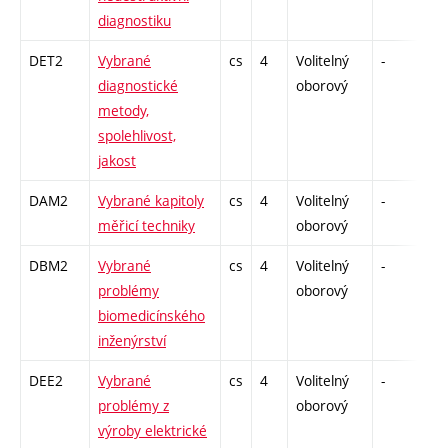
diagnostiku
DET2
Vybrané
cs
4
Volitelný
-
dr
diagnostické
oborový
metody,
spolehlivost,
jakost
DAM2
Vybrané kapitoly
cs
4
Volitelný
-
dr
měřicí techniky
oborový
DBM2
Vybrané
cs
4
Volitelný
-
dr
problémy
oborový
biomedicínského
inženýrství
DEE2
Vybrané
cs
4
Volitelný
-
dr
problémy z
oborový
výroby elektrické