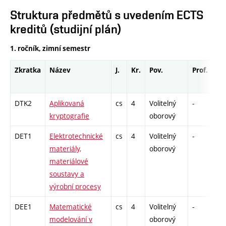
Struktura předmětů s uvedením ECTS
kreditů (studijní plán)
1. ročník, zimní semestr
Zkratka
Název
J.
Kr.
Pov.
Prof.
Uk
DTK2
Aplikovaná
cs
4
Volitelný
-
dr
kryptografie
oborový
DET1
Elektrotechnické
cs
4
Volitelný
-
dr
materiály,
oborový
materiálové
soustavy a
výrobní procesy
DEE1
Matematické
cs
4
Volitelný
-
dr
modelování v
oborový