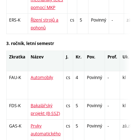
pomocí MKP
ERS-K
Řízení strojů a
cs
5
Povinný
-
zá,zk
pohonů
3. ročník, letní semestr
Zkratka
Název
J.
Kr.
Pov.
Prof.
Uk.
H
r
FAU-K
Automobily
cs
4
Povinný
-
kl
K
/
/
FDS-K
Bakalářský
cs
5
Povinný
-
kl
V
projekt (B-SSZ)
GAS-K
Prvky
cs
5
Povinný
-
zá,zk
K
automatického
K