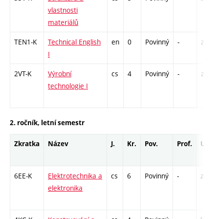
vlastnosti
materiálů
TEN1-K
Technical English
en
0
Povinný
-
zá
I
2VT-K
Výrobní
cs
4
Povinný
-
zá,zk
technologie I
2. ročník, letní semestr
Zkratka
Název
J.
Kr.
Pov.
Prof.
Uk.
6EE-K
Elektrotechnika a
cs
6
Povinný
-
zá,zk
elektronika