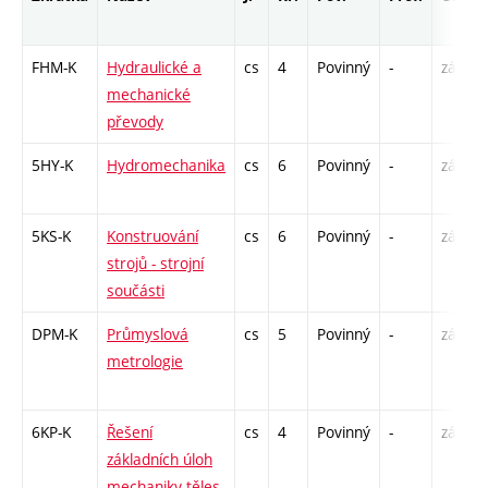
FHM-K
Hydraulické a
cs
4
Povinný
-
zá,zk
mechanické
převody
5HY-K
Hydromechanika
cs
6
Povinný
-
zá,zk
5KS-K
Konstruování
cs
6
Povinný
-
zá,zk
strojů - strojní
součásti
DPM-K
Průmyslová
cs
5
Povinný
-
zá,zk
metrologie
6KP-K
Řešení
cs
4
Povinný
-
zá,zk
základních úloh
mechaniky těles