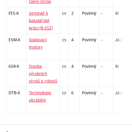
řízení strojů
L
FES-K
Seminář k
cs
2
Povinný
-
kl
K
bakalářské
K
práci (B-SSZ)
ESM-K
Spalovací
cs
4
Povinný
-
zá,zk
K
motory
/
/
6SR-K
Stavba
cs
4
Povinný
-
kl
K
výrobních
K
strojů a robotů
L
DTB-K
Technologie
cs
6
Povinný
-
zá,zk
K
obrábění
/
/