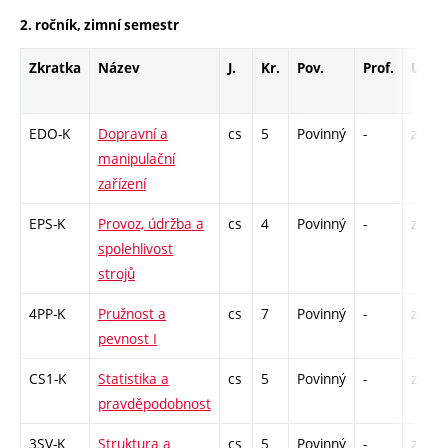
2. ročník, zimní semestr
Zkratka
Název
J.
Kr.
Pov.
Prof.
Uk.
EDO-K
Dopravní a
cs
5
Povinný
-
zá,zk
manipulační
zařízení
EPS-K
Provoz, údržba a
cs
4
Povinný
-
zá,zk
spolehlivost
strojů
4PP-K
Pružnost a
cs
7
Povinný
-
zá,zk
pevnost I
CS1-K
Statistika a
cs
5
Povinný
-
zá,zk
pravděpodobnost
3SV-K
Struktura a
cs
5
Povinný
-
zá,zk