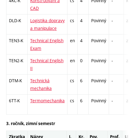
4KC-K
Konstruování a
cs
4
Povinný
-
kl
CAD
DLD-K
Logistika dopravy
cs
4
Povinný
-
zá,zk
a manipulace
TEN3-K
Technical English
en
4
Povinný
-
zk
Exam
TEN2-K
Technical English
en
0
Povinný
-
zá
II
DTM-K
Technická
cs
6
Povinný
-
zá,zk
mechanika
6TT-K
Termomechanika
cs
6
Povinný
-
zá,zk
3. ročník, zimní semestr
Zkratka
Název
J.
Kr.
Pov.
Prof.
Uk.