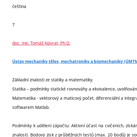
čeština
7
doc. Ing. Tomáš Návrat, Ph.D.
Ústav mechaniky těles, mechatroniky a biomechaniky (ÚMT
Základní znalosti ze statiky a matematiky.
Statika – podmínky statické rovnováhy a ekvivalence, uvolňování t
Matematika - vektorový a maticový počet, diferenciální a integrá
softwarem Matlab.
Podmínky k udělení zápočtu: Aktivní účast na cvičeních, získ
znalostí. Bodový zisk z průběžných testů (max. 20 bodů) je s