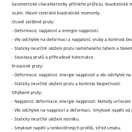
Geometrické charakteristiky příčného průřezu. Kvadratick
osám. Hlavní centrální kvadratické momenty.
Osově zatížené pruty:
- Deformace, napjatost a energie napjatosti.
- Vliv odchylek na deformaci a napjatost, vruby a kontrola be
- Staticky neurčité uložení prutu namáhaného tahem a tlake
- Soustavy prutů a příhradové konstrukce.
Kroucené pruty:
- Deformace, napjatost, energie napjatosti a vliv odchylek na
- Staticky neurčité uložení prutu a kontrola bezpečnosti.
Ohýbané pruty:
- Napjatost, deformace, energie napjatosti. Metody určování
- Vliv odchylek na napjatost a deformaci. Smykové napětí od p
- Staticky neurčité uložení nosníku.
- Smykové napětí u tenkostěnných profilů, střed smyku.