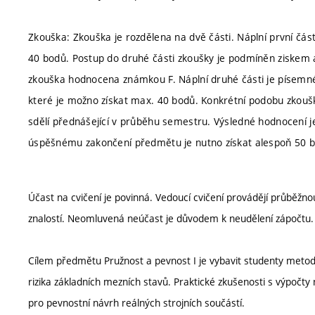
Zkouška: Zkouška je rozdělena na dvě části. Náplní první čás
40 bodů. Postup do druhé části zkoušky je podmíněn ziskem 
zkouška hodnocena známkou F. Náplní druhé části je písemné ř
které je možno získat max. 40 bodů. Konkrétní podobu zkoušky
sdělí přednášející v průběhu semestru. Výsledné hodnocení j
úspěšnému zakončení předmětu je nutno získat alespoň 50 
Účast na cvičení je povinná. Vedoucí cvičení provádějí průběžnou
znalostí. Neomluvená neúčast je důvodem k neudělení zápočtu.
Cílem předmětu Pružnost a pevnost I je vybavit studenty metod
rizika základních mezních stavů. Praktické zkušenosti s výpočty
pro pevnostní návrh reálných strojních součástí.