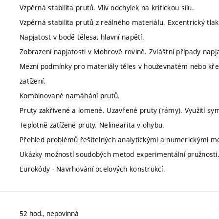
Vzpěrná stabilita prutů. Vliv odchylek na kritickou sílu.
Vzpěrná stabilita prutů z reálného materiálu. Excentrický tlak
Napjatost v bodě tělesa, hlavní napětí.
Zobrazení napjatosti v Mohrově rovině. Zvláštní případy napja
Mezní podmínky pro materiály těles v houževnatém nebo křeh
zatížení.
Kombinované namáhání prutů.
Pruty zakřivené a lomené. Uzavřené pruty (rámy). Využití sym
Teplotně zatížené pruty. Nelinearita v ohybu.
Přehled problémů řešitelných analytickými a numerickými m
Ukázky možností soudobých metod experimentální pružnosti
Eurokódy - Navrhování ocelových konstrukcí.
52 hod., nepovinná