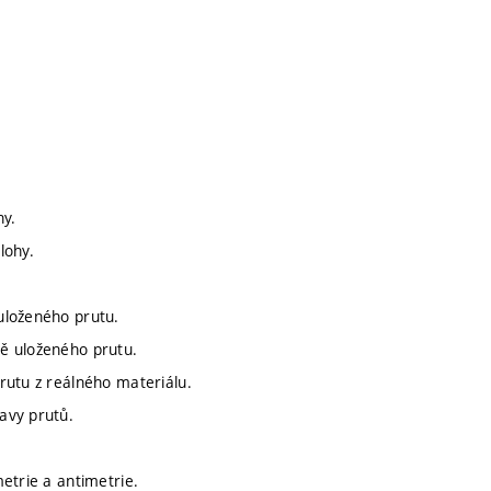
hy.
lohy.
uloženého prutu.
ě uloženého prutu.
rutu z reálného materiálu.
avy prutů.
etrie a antimetrie.