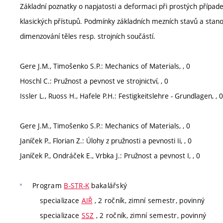
Základní poznatky o napjatosti a deformaci při prostých případ
klasických přístupů. Podmínky základních mezních stavů a stano
dimenzování těles resp. strojních součástí.
Gere J.M., Timošenko S.P.: Mechanics of Materials, , 0
Hoschl C.: Pružnost a pevnost ve strojnictví, , 0
Issler L., Ruoss H., Hafele P.H.: Festigkeitslehre - Grundlagen, , 0
Gere J.M., Timošenko S.P.: Mechanics of Materials, , 0
Janíček P., Florian Z.: Úlohy z pružnosti a pevnosti Ii, , 0
Janíček P., Ondráček E., Vrbka J.: Pružnost a pevnost I, , 0
Program
B-STR-K
bakalářský
specializace
AIŘ
, 2 ročník, zimní semestr, povinný
specializace
SSZ
, 2 ročník, zimní semestr, povinný