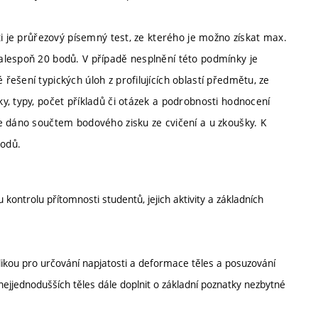
ti je průřezový písemný test, ze kterého je možno získat max.
alespoň 20 bodů. V případě nesplnění této podmínky je
ešení typických úloh z profilujících oblastí předmětu, ze
, typy, počet příkladů či otázek a podrobnosti hodnocení
e dáno součtem bodového zisku ze cvičení a u zkoušky. K
bodů.
 kontrolu přítomnosti studentů, jejich aktivity a základních
ikou pro určování napjatosti a deformace těles a posuzování
 nejjednodušších těles dále doplnit o základní poznatky nezbytné