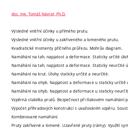
doc. Ing. Tomáš Návrat, Ph.D.
Výsledné vnitřní účinky u přímého prutu.
Výsledné vnitřní účinky u zakřiveného a lomeného prutu.
Kvadratické momenty příčného průřezu. Mohrův diagram.
Namáhání na tah, napjatost a deformace. Staticky určité úlo
Namáhání na tah, napjatost a deformace. Staticky neurčité ú
Namáhání na krut. Úlohy staticky určité a neurčité.
Namáhání na ohyb. Napjatost a deformace u staticky určitě 
Namáhání na ohyb. Napjatost a deformace u staticky neurčit
Vzpěrná stabilita prutů. Bezpečnost při tlakovém namáhání p
Výpočet příhradových konstrukcí s uvažováním vzpěru. Soust
Kombinované namáhání.
Pruty zakřivené a lomené. Uzavřené pruty (rámy). Využití sym