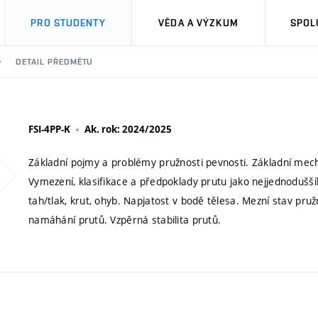
PRO STUDENTY
VĚDA A VÝZKUM
SPOL
DETAIL PŘEDMĚTU
FSI-4PP-K
Ak. rok: 2024/2025
Základní pojmy a problémy pružnosti pevnosti. Základní mecha
Vymezení, klasifikace a předpoklady prutu jako nejjednoduš
tah/tlak, krut, ohyb. Napjatost v bodě tělesa. Mezní stav pr
namáhání prutů. Vzpěrná stabilita prutů.