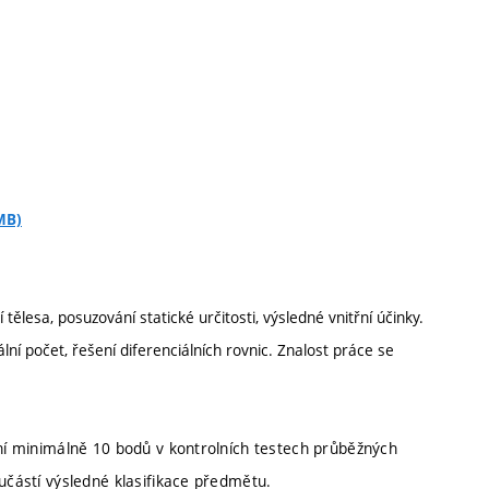
MB)
ělesa, posuzování statické určitosti, výsledné vnitřní účinky.
lní počet, řešení diferenciálních rovnic. Znalost práce se
ání minimálně 10 bodů v kontrolních testech průběžných
oučástí výsledné klasifikace předmětu.