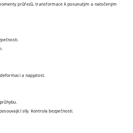
é momenty průřezů, transformace k posunutým a natočeným
zpečnosti.
m.
 deformaci a napjatost.
 průhybu.
osouvající síly. Kontrola bezpečnosti.