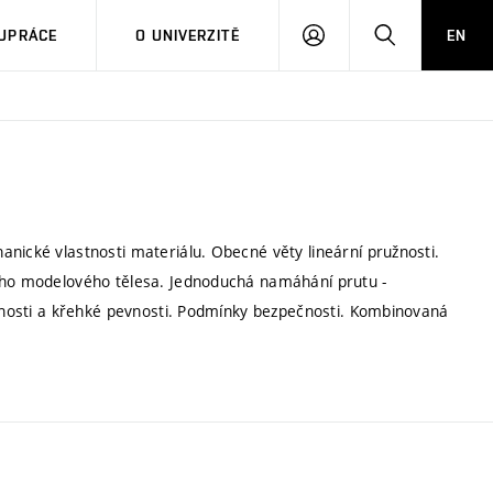
PŘIHLÁSIT
HLEDAT
UPRÁCE
O UNIVERZITĚ
EN
SE
nické vlastnosti materiálu. Obecné věty lineární pružnosti.
šího modelového tělesa. Jednoduchá namáhání prutu -
užnosti a křehké pevnosti. Podmínky bezpečnosti. Kombinovaná