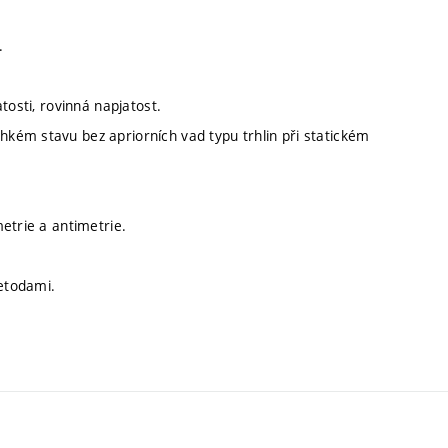
.
tosti, rovinná napjatost.
kém stavu bez apriorních vad typu trhlin při statickém
etrie a antimetrie.
etodami.
.