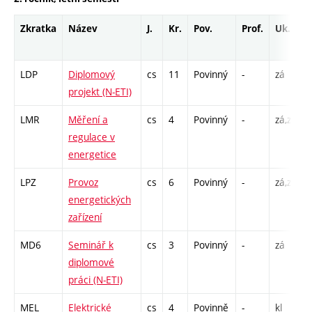
Zkratka
Název
J.
Kr.
Pov.
Prof.
Uk.
LDP
Diplomový
cs
11
Povinný
-
zá
projekt (N-ETI)
LMR
Měření a
cs
4
Povinný
-
zá,zk
P
regulace v
energetice
LPZ
Provoz
cs
6
Povinný
-
zá,zk
P
energetických
zařízení
MD6
Seminář k
cs
3
Povinný
-
zá
diplomové
práci (N-ETI)
MEL
Elektrické
cs
4
Povinně
-
kl
P