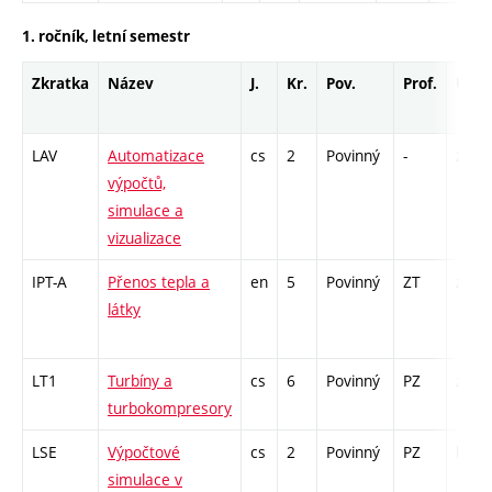
1. ročník, letní semestr
Zkratka
Název
J.
Kr.
Pov.
Prof.
Uk.
LAV
Automatizace
cs
2
Povinný
-
zá
výpočtů,
simulace a
vizualizace
IPT-A
Přenos tepla a
en
5
Povinný
ZT
zá,zk
látky
LT1
Turbíny a
cs
6
Povinný
PZ
zá,zk
turbokompresory
LSE
Výpočtové
cs
2
Povinný
PZ
kl
simulace v