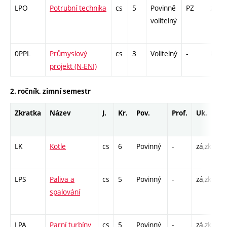
LPO
Potrubní technika
cs
5
Povinně
PZ
zá,zk
volitelný
0PPL
Průmyslový
cs
3
Volitelný
-
kl
projekt (N-ENI)
2. ročník, zimní semestr
Zkratka
Název
J.
Kr.
Pov.
Prof.
Uk.
H
r
LK
Kotle
cs
6
Povinný
-
zá,zk
P 
C1
LPS
Paliva a
cs
5
Povinný
-
zá,zk
P 
spalování
CP
2
LPA
Parní turbíny
cs
5
Povinný
-
zá,zk
P 