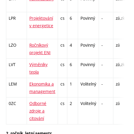
C1
LPR
Projektování
cs
6
Povinný
-
zá,zk
P 
v energetice
CP
2
LZO
Ročníkový
cs
4
Povinný
-
zá
CP
projekt ENI
6
LVT
Výměníky
cs
6
Povinný
-
zá,zk
P 
tepla
C1
LEM
Ekonomika a
cs
1
Volitelný
-
zá
P 
management
0ZC
Odborné
cs
2
Volitelný
-
zá
CP
zdroje a
1
citování
2. ročník, letní semestr