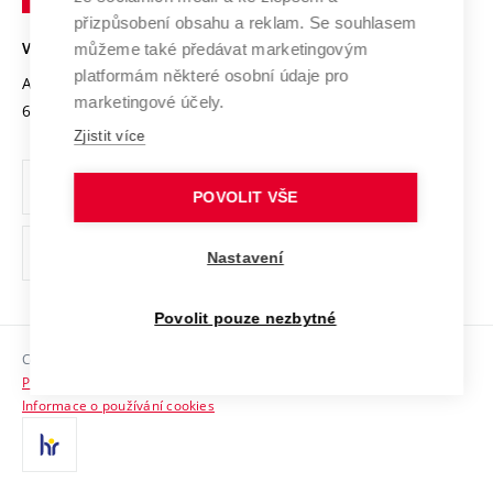
Open Science
v
Bezpečná univerzita
přizpůsobení obsahu a reklam. Se souhlasem
Univerzitní sítě
Brně
Projekty
můžeme také předávat marketingovým
VYSOKÉ UČENÍ TECHNICKÉ V BRNĚ
Vyznamenání
platformám některé osobní údaje pro
Projekty ze strukturálních fondů
Antonínská 548/1
www.vut.cz
marketingové účely.
Organizační struktura
602 00 Brno
vut@vutbr.cz
Specifický výzkum
Zjistit více
Úřední deska
Ochrana osobních údajů
POVOLIT VŠE
(externí
Pracovní příležitosti
Nastavení
odkaz)
Podpora a rozvoj zaměstnanců a studujících
Povolit pouze nezbytné
Rovné příležitosti
Copyright © 2026 VUT
Sociální bezpečí
Prohlášení o přístupnosti
HR Award
Informace o používání cookies
Kontakty