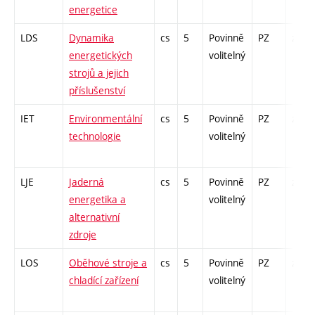
energetice
LDS
Dynamika
cs
5
Povinně
PZ
zá,zk
energetických
volitelný
strojů a jejich
příslušenství
IET
Environmentální
cs
5
Povinně
PZ
zá,zk
technologie
volitelný
LJE
Jaderná
cs
5
Povinně
PZ
zá,zk
energetika a
volitelný
alternativní
zdroje
LOS
Oběhové stroje a
cs
5
Povinně
PZ
zá,zk
chladící zařízení
volitelný