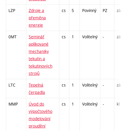
LZP
Zdroje a
cs
5
Povinný
PZ
zá,zk
přeměna
energie
0MT
Seminář
cs
1
Volitelný
-
zá
aplikované
mechaniky
tekutin a
tekutinových
strojů
LTC
Tepelná
cs
1
Volitelný
-
zá
čerpadla
MMP
Úvod do
cs
1
Volitelný
-
kl
výpočtového
modelování
proudění