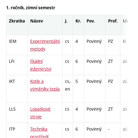
1. ročník, zimní semestr
Zkratka
Název
J.
Kr.
Pov.
Prof.
Uk.
IEM
Experimentální
cs
4
Povinný
PZ
kl
metody
LFI
Fluidní
cs
6
Povinný
ZT
zá,zk
inženýrství
IKT
Kotle a
cs,
5
Povinný
PZ
zá,zk
výměníky tepla
en
LLS
Lopatkové
cs
4
Povinný
ZT
zá,zk
stroje
ITP
Technika
cs
6
Povinný
-
zá,zk
prostředí