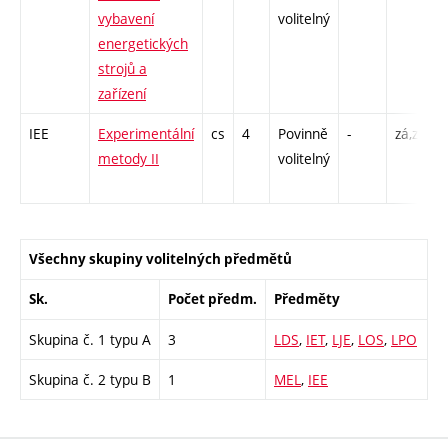
vybavení
volitelný
energetických
strojů a
zařízení
IEE
Experimentální
cs
4
Povinně
-
zá,zk
P
metody II
volitelný
L
Všechny skupiny volitelných předmětů
Sk.
Počet předm.
Předměty
Skupina č. 1 typu A
3
LDS
,
IET
,
LJE
,
LOS
,
LPO
Skupina č. 2 typu B
1
MEL
,
IEE