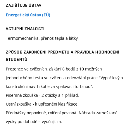
ZAJIŠŤUJE ÚSTAV
Energetický ústav (EÚ)
VSTUPNÍ ZNALOSTI
Termomechanika, přenos tepla a látky.
ZPŮSOB ZAKONČENÍ PŘEDMĚTU A PRAVIDLA HODNOCENÍ
STUDENTŮ
Prezence ve cvičeních, získání 6 bodů z 10 možných
jednoduchého testu ve cvičení a odevzdání práce "Výpočtový a
konstrukční návrh kotle za spalovací turbinou".
Písemná zkouška - 2 otázky a 1 příklad.
Ústní zkouška - k upřesnění klasifikace.
Přednášky nepovinné, cvičení povinná. Náhrada zameškané
výuky po dohodě s vyučujícím.