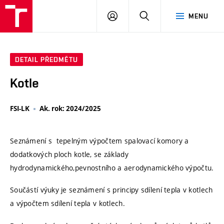
VUT
PŘIHLÁSIT
HLEDAT
MENU
SE
DETAIL PŘEDMĚTU
Kotle
FSI-LK
Ak. rok: 2024/2025
Seznámení s tepelným výpočtem spalovací komory a
dodatkových ploch kotle, se základy
hydrodynamického,pevnostního a aerodynamického výpočtu.
Součástí výuky je seznámení s principy sdílení tepla v kotlech
a výpočtem sdílení tepla v kotlech.