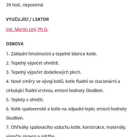
39 hod., nepovinná
VYUČUJÍCÍ / LEKTOR
Ing. Martin Lisý, Ph.D.
OSNOVA
1. Základní hmotnostní a tepelné bilance kotle.
2. Tepelný výpočet ohniště.
3. Tepelný výpočet dodatkových ploch.
4. Nové směry ve vývoji kotlů, kotle fluidní se stacionární a
cirkulující fluidní vrstvou, emisní hodnoty škodlivin.
5. Teploty v ohništi.
6. Kotle spalovenské a kotle na odpadní teplo, emisní hodnoty
škodlivin.
7. Ohříváky spalovacího vzduchu kotle, konstrukce, materiály,
výpočty, provoz a údržba.