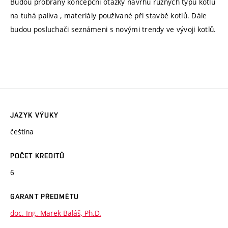
Budou probrány koncepční otázky návrhu různých typů kotlů
na tuhá paliva , materiály používané při stavbě kotlů. Dále
budou posluchači seznámeni s novými trendy ve vývoji kotlů.
JAZYK VÝUKY
čeština
POČET KREDITŮ
6
GARANT PŘEDMĚTU
doc. Ing. Marek Baláš, Ph.D.