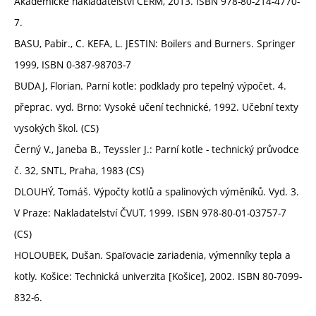
Akademické nakladatelství CERM, 2013. ISBN 978-80-214-4770-
7.
BASU, Pabir., C. KEFA, L. JESTIN: Boilers and Burners. Springer
1999, ISBN 0-387-98703-7
BUDAJ, Florian. Parní kotle: podklady pro tepelný výpočet. 4.
přeprac. vyd. Brno: Vysoké učení technické, 1992. Učební texty
vysokých škol. (CS)
Černý V., Janeba B., Teyssler J.: Parní kotle - technický průvodce
č. 32, SNTL, Praha, 1983 (CS)
DLOUHÝ, Tomáš. Výpočty kotlů a spalinových výměníků. Vyd. 3.
V Praze: Nakladatelství ČVUT, 1999. ISBN 978-80-01-03757-7
(CS)
HOLOUBEK, Dušan. Spaľovacie zariadenia, výmenníky tepla a
kotly. Košice: Technická univerzita [Košice], 2002. ISBN 80-7099-
832-6.